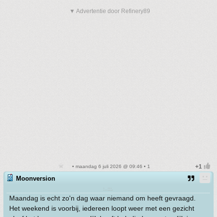
▼ Advertentie door Refinery89
• maandag 6 juli 2026 @ 09:46 • 1
Moonversion
:..;;;.
Maandag is echt zo'n dag waar niemand om heeft gevraagd.
Het weekend is voorbij, iedereen loopt weer met een gezicht