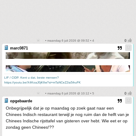
• maandag 6 juli 2026 @ 09:52 • 4
marc0871
LIF / CIDP. Kent u dat, beste mensen?
https://youtu.be/X4KoaJ0jK6w?si=mTaNCeZ2ia5ihuFK
• maandag 6 juli 2026 @ 10:12 • 5
opgebaarde
Onbegrijpelijk dat je op maandag op zoek gaat naar een
Chinees Indisch restaurant terwijl je nog ruim dan de helft van je
Chinees Indische rijsttafel van gisteren over hebt. Wie eet er op
zondag geen Chinees!??