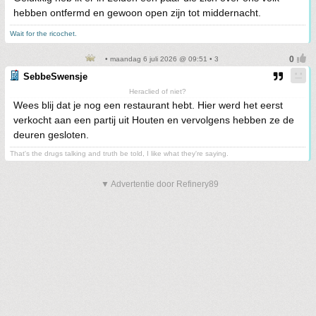
hebben ontfermd en gewoon open zijn tot middernacht.
Wait for the ricochet.
• maandag 6 juli 2026 @ 09:51 • 3
SebbeSwensje
Heraclied of niet?
Wees blij dat je nog een restaurant hebt. Hier werd het eerst
verkocht aan een partij uit Houten en vervolgens hebben ze de
deuren gesloten.
That's the drugs talking and truth be told, I like what they're saying.
▼ Advertentie door Refinery89