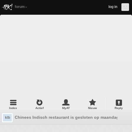
forum
log in
Index
Actief
MyAT
Nieuw
Reply
Chinees Indisch restaurant is gesloten op maandag
klb