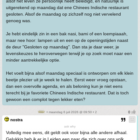
alsof het leven ze persoonlijk heeft beledigd, en natuurlijk is
uitgerekend op maandag dat ene Chinees Indische restaurant
gesloten. Alsof de maandag op zichzelf nog niet vervelend
genoeg was.
Je hebt eindelijk zin in een bak nasi, bami of een loempiaaah,
maar nee hoor: lampen uit en een op de openingstijden naast
de deur "Gesloten op maandag". Dan sta je daar weer, je
levenskeuzes te heroverwegen terwijl je op zoek moet naar een
minder aantrekkelijke optie.
Het voelt bijna alsof maandag speciaal is ontworpen om elk klein
beetje plezier uit je week te halen. Eerst weer vroeg opstaan,
dan een overvolle agenda, en als beloning kun je niet eens
terecht bij je favoriete Chinees Indische restaurant. Dat is toch
gewoon een complot tegen lekker eten?
• maandag 6 juli 2026 @ 09:50 • 2
nostra
ask why
Volledig mee eens, dit geldt ook voor bijna alle andere afhaal.
Gelukkig heb ik er in Leiden een paar die zich over ons volk