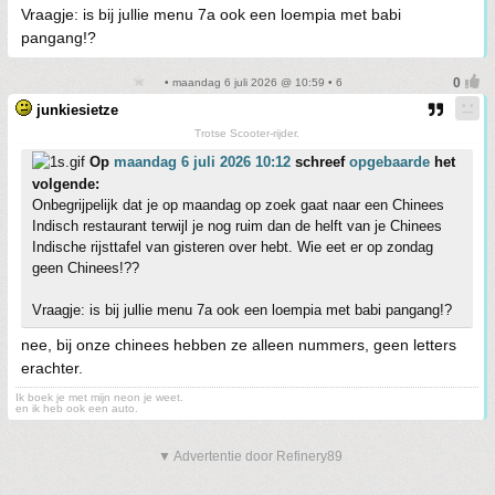
Vraagje: is bij jullie menu 7a ook een loempia met babi
pangang!?
• maandag 6 juli 2026 @ 10:59 • 6
junkiesietze
Trotse Scooter-rijder.
Op
maandag 6 juli 2026 10:12
schreef
opgebaarde
het
volgende:
Onbegrijpelijk dat je op maandag op zoek gaat naar een Chinees
Indisch restaurant terwijl je nog ruim dan de helft van je Chinees
Indische rijsttafel van gisteren over hebt. Wie eet er op zondag
geen Chinees!??
Vraagje: is bij jullie menu 7a ook een loempia met babi pangang!?
nee, bij onze chinees hebben ze alleen nummers, geen letters
erachter.
Ik boek je met mijn neon je weet.
en ik heb ook een auto.
▼ Advertentie door Refinery89