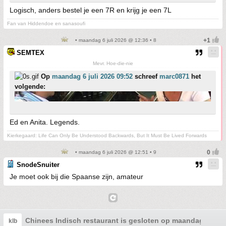
Logisch, anders bestel je een 7R en krijg je een 7L
Fan van Hiddendoe en sanasoufi
• maandag 6 juli 2026 @ 12:36 • 8
SEMTEX
Mevr. Hoe-die-nie
Op
maandag 6 juli 2026 09:52
schreef
marc0871
het
volgende:
Ed en Anita. Legends.
Kierkegaard: Life Can Only Be Understood Backwards, But It Must Be Lived Forwards
• maandag 6 juli 2026 @ 12:51 • 9
SnodeSnuiter
Je moet ook bij die Spaanse zijn, amateur
Chinees Indisch restaurant is gesloten op maandag
klb