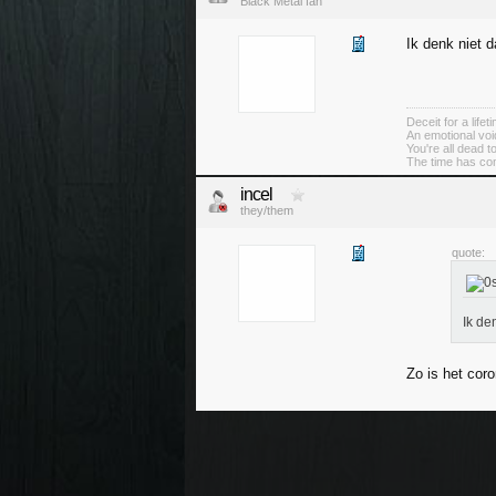
Black Metal fan
Ik denk niet 
Deceit for a lifeti
An emotional voi
You're all dead 
The time has co
incel
they/them
quote:
Ik de
Zo is het cor