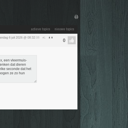
actieve topics
nieuwe topics
ndag 6 juli 2026 @ 08:32
:08
#1
x, een vleermuis-
denken dat dieren
elke seconde dat het
rhogen ze zo hun