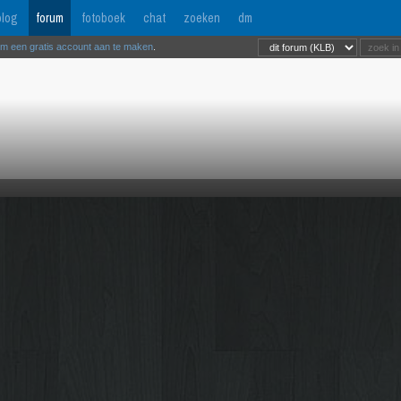
log
forum
fotoboek
chat
zoeken
dm
om een gratis account aan te maken
.