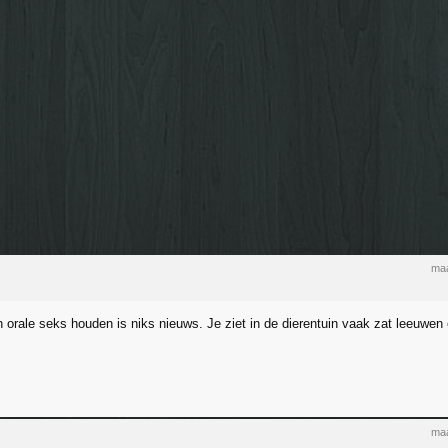
maa
 orale seks houden is niks nieuws. Je ziet in de dierentuin vaak zat leeuwen 
maa