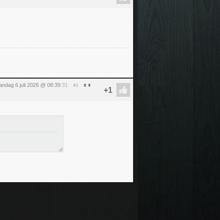
ndag 6 juli 2026 @ 08:39
:31
#4