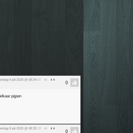
ndag 6 juli 2026 @ 08:34
:07
#2
elkaar pijpen
ndag 6 juli 2026 @ 08:35
:33
#3