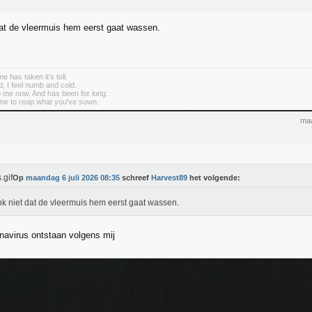
dat de vleermuis hem eerst gaat wassen.
me has taken it's toll.
d, I feel numb and cold.
to me now. And has been for long.
me to reap what you've sown.
maa
Op
maandag 6 juli 2026 08:35
schreef
Harvest89
het volgende:
nk niet dat de vleermuis hem eerst gaat wassen.
onavirus ontstaan volgens mij