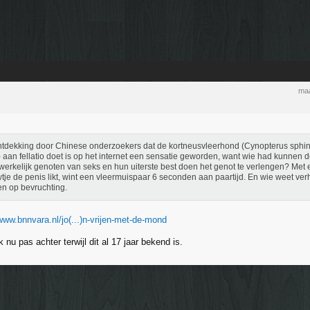
maa
tdekking door Chinese onderzoekers dat de kortneusvleerhond (Cynopterus sphin
) aan fellatio doet is op het internet een sensatie geworden, want wie had kunnen 
erkelijk genoten van seks en hun uiterste best doen het genot te verlengen? Met 
tje de penis likt, wint een vleermuispaar 6 seconden aan paartijd. En wie weet ve
n op bevruchting.
www.bnnvara.nl/jo(...)n-vrijen-met-de-mond
 nu pas achter terwijl dit al 17 jaar bekend is.