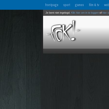
frontpage
sport
games
film & tv
web
Je bent niet ingelogd.
Klik hier om in te loggen
of
hier 