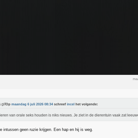
maa
Op
maandag 6 juli 2026 08:34
schreef
incel
het volgende:
ieren van orale seks houden is niks nieuws. Je ziet in de dierentuin vaak zat leeuw
 intussen geen ruzie krijgen. Een hap en hij is weg.