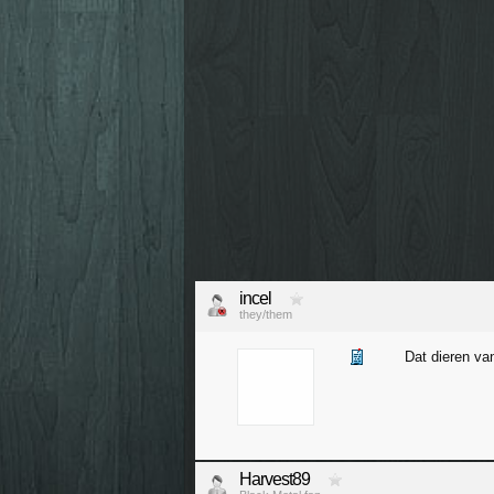
incel
they/them
Dat dieren van
Harvest89