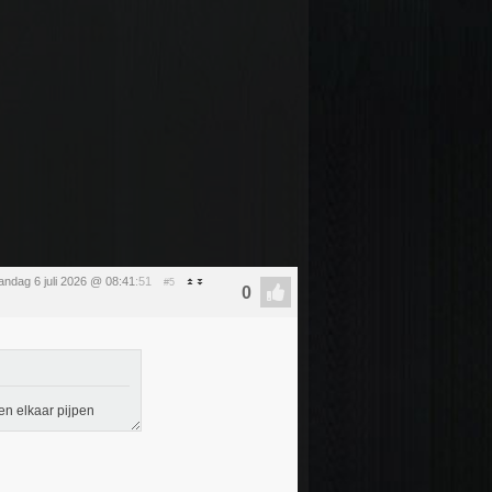
ndag 6 juli 2026 @ 08:41
:51
#5
en elkaar pijpen