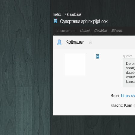
Index
»
klaagbaak
Cynopterus sphinx pijpt ook
abonnement
Unibet
Coolblue
Bitvavo
Kottnauer
quote:
De on
soort
daadw
vrouw
kanse
Bron:
https://
Klacht: Kom ik