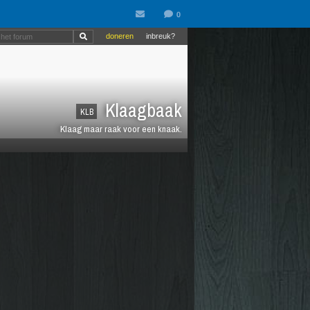
doneren
inbreuk?
Klaagbaak
KLB
Klaag maar raak voor een knaak.