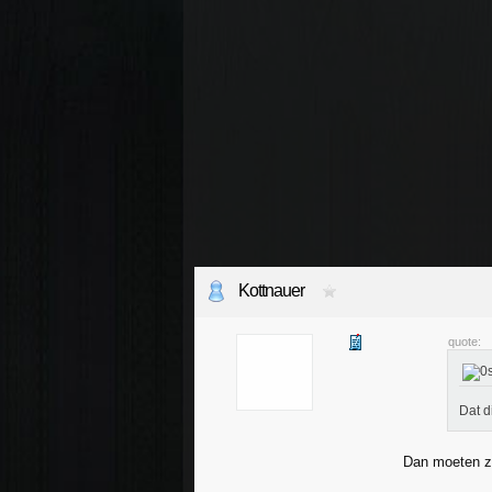
Kottnauer
quote:
Dat d
Dan moeten ze