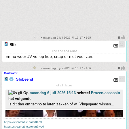
• maandag 6 juli 2026 @ 15:17 • 165
Blik
The one and Only!
En nu weer JV vol op kop, snap er niet veel van.
• maandag 6 juli 2026 @ 15:17 • 166
Moderator
Slobeend
of all places
Op
maandag 6 juli 2026 15:16
schreef
Frozen-assassin
het volgende:
Is dit dan om tempo te laten zakken of wil Vingegaard winnen...
https://streamable.com/81ofli
https://streamable.com/n7jvb0