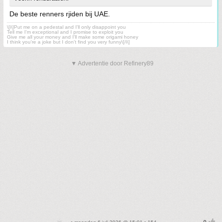
De beste renners rjiden bij UAE.
\[i\]Put me on a pedestal and I'll only disappoint you
Tell me I'm exceptional and I promise to exploit you
Give me all your money and I'll make some origami honey
I think you're a joke but I don't find you very funny\[/i\]
▼ Advertentie door Refinery89