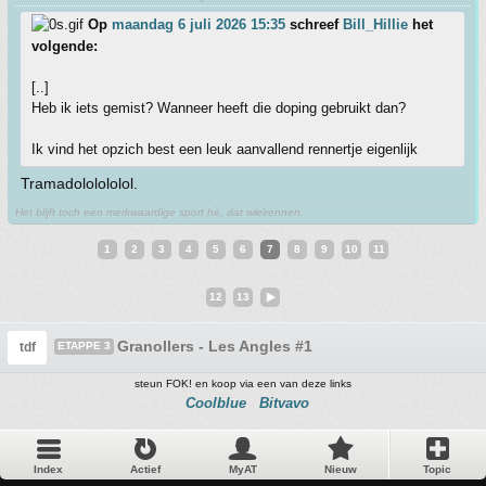
Op
maandag 6 juli 2026 15:35
schreef
Bill_Hillie
het
volgende:
[..]
Heb ik iets gemist? Wanneer heeft die doping gebruikt dan?
Ik vind het opzich best een leuk aanvallend rennertje eigenlijk
Tramadololololol.
Het blijft toch een merkwaardige sport hè, dat wielrennen.
1
2
3
4
5
6
7
8
9
10
11
12
13
Granollers - Les Angles #1
tdf
ETAPPE 3
steun FOK! en koop via een van deze links
Coolblue
Bitvavo
Index
Actief
MyAT
Nieuw
Topic