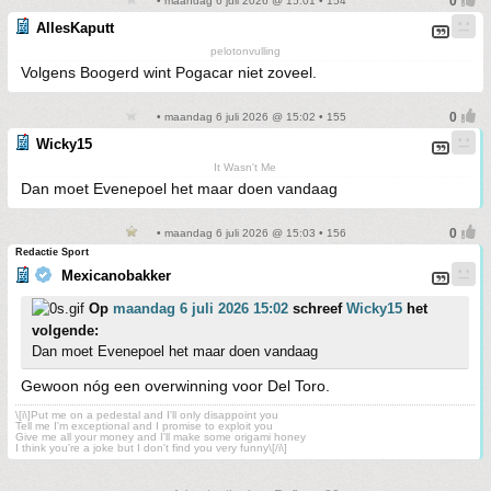
• maandag 6 juli 2026 @ 15:01 • 154
AllesKaputt
pelotonvulling
Volgens Boogerd wint Pogacar niet zoveel.
• maandag 6 juli 2026 @ 15:02 • 155
Wicky15
It Wasn't Me
Dan moet Evenepoel het maar doen vandaag
• maandag 6 juli 2026 @ 15:03 • 156
Redactie Sport
Mexicanobakker
Op
maandag 6 juli 2026 15:02
schreef
Wicky15
het
volgende:
Dan moet Evenepoel het maar doen vandaag
Gewoon nóg een overwinning voor Del Toro.
\[i\]Put me on a pedestal and I'll only disappoint you
Tell me I'm exceptional and I promise to exploit you
Give me all your money and I'll make some origami honey
I think you're a joke but I don't find you very funny\[/i\]