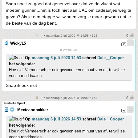
Snap nooit zo goed dat geneuzel over dat ze de vlucht wat
moeten gunnen...het is toch niet aan UAE om cadeautjes weg te
geven? Als je een etappe wil winnen zorg je maar gewoon dat je
de beste van de dag bent.
• maandag 6 juli 2026 @ 14:58 • 152
Wicky15
It Wasn't Me
Op
maandag 6 juli 2026 14:53
schreef
Dale__Cooper
het volgende:
Hoe rijdt Vermeersch er ook gewoon een minuut van af, terwijl ze
voorin ronddraaien.
Snap ik ook niet
• maandag 6 juli 2026 @ 15:00 • 153
Redactie Sport
Mexicanobakker
Op
maandag 6 juli 2026 14:53
schreef
Dale__Cooper
het volgende:
Hoe rijdt Vermeersch er ook gewoon een minuut van af, terwijl ze
voorin ronddraaien.