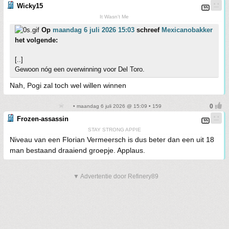
Wicky15
It Wasn't Me
Op
maandag 6 juli 2026 15:03
schreef
Mexicanobakker
het volgende:
[..]
Gewoon nóg een overwinning voor Del Toro.
Nah, Pogi zal toch wel willen winnen
• maandag 6 juli 2026 @ 15:09 • 159
Frozen-assassin
STAY STRONG APPIE
Niveau van een Florian Vermeersch is dus beter dan een uit 18
man bestaand draaiend groepje. Applaus.
▼ Advertentie door Refinery89