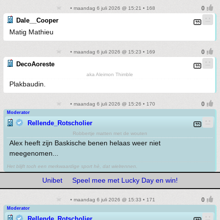
• maandag 6 juli 2026 @ 15:21 • 168
Dale__Cooper
Matig Mathieu
• maandag 6 juli 2026 @ 15:23 • 169
DecoAoreste
aka Aleimon Thimble
Plakbaudin.
• maandag 6 juli 2026 @ 15:26 • 170
Moderator
Rellende_Rotscholier
Robbertje matten met de wouten
Alex heeft zijn Baskische benen helaas weer niet
meegenomen...
Het blijft toch een merkwaardige sport hè, dat wielrennen.
Unibet
Speel mee met Lucky Day en win!
• maandag 6 juli 2026 @ 15:33 • 171
Moderator
Rellende_Rotscholier