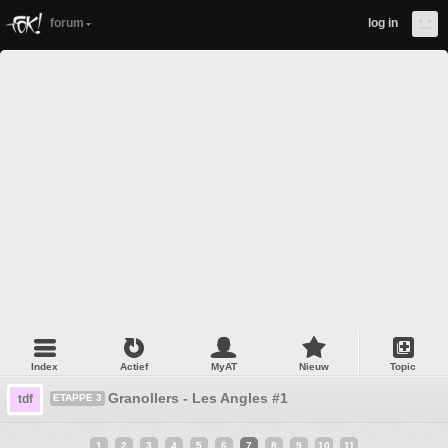
forum
log in
Index
Actief
MyAT
Nieuw
Topic
Granollers - Les Angles #1
tdf
ETAPPE 3
1
2
3
4
5
6
7
8
9
10
11