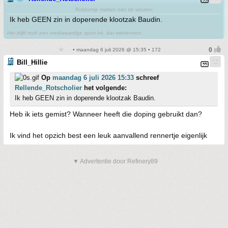
Robbertje matten met de wouten
Ik heb GEEN zin in doperende klootzak Baudin.
Het blijft toch een merkwaardige sport hè, dat wielrennen.
• maandag 6 juli 2026 @ 15:35 • 172
Bill_Hillie
Op
maandag 6 juli 2026 15:33
schreef
Rellende_Rotscholier
het volgende:
Ik heb GEEN zin in doperende klootzak Baudin.
Heb ik iets gemist? Wanneer heeft die doping gebruikt dan?
Ik vind het opzich best een leuk aanvallend rennertje eigenlijk
▼ Advertentie door Refinery89