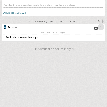
You don't need a weatherman to know which way the wind blows.
-------------------------------------------------------------------------------------------------------------------------------------------
--
Album top 100 2024
• maandag 6 juli 2026 @ 12:51 • 56
Momo
WLR en ESF hooligan
Ga lekker naar huis joh
▼ Advertentie door Refinery89