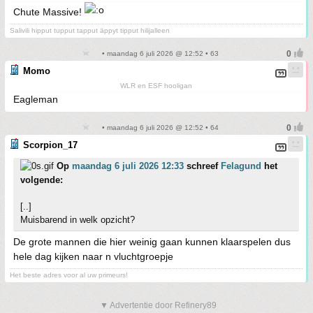
Chute Massive!
Salivili hipput tupput tapput äppyt tipput hilijalleen
• maandag 6 juli 2026 @ 12:52 • 63
Momo
WLR en ESF hooligan
Eagleman
• maandag 6 juli 2026 @ 12:52 • 64
Scorpion_17
Op
maandag 6 juli 2026 12:33
schreef
Felagund
het
volgende:
[..]
Muisbarend in welk opzicht?
De grote mannen die hier weinig gaan kunnen klaarspelen dus
hele dag kijken naar n vluchtgroepje
Het beste adres voor al uw primeurs!
▼ Advertentie door Refinery89