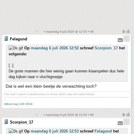
• maandag 6 juli 2026 @ 12:53 • 68
Felagund
Op
maandag 6 juli 2026 12:52
schreef
Scorpion_17
het
volgende:
[..]
De grote mannen die hier weinig gaan kunnen klaarspelen dus hele
dag kijken naar n vluchtgroepje
Dat is wel een klein beetje de verwachting toch?
You don't need a weatherman to know which way the wind blows.
-------------------------------------------------------------------------------------------------------------------------------------------
--
Album top 100 2024
• maandag 6 juli 2026 @ 12:53 • 69
Scorpion_17
Op
maandag 6 juli 2026 12:53
schreef
Felagund
het