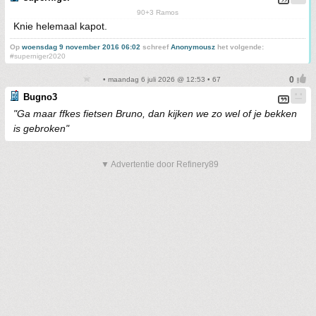
90+3 Ramos
Knie helemaal kapot.
Op
woensdag 9 november 2016 06:02
schreef
Anonymousz
het volgende:
#superniger2020
• maandag 6 juli 2026 @ 12:53 • 67
Bugno3
"Ga maar ffkes fietsen Bruno, dan kijken we zo wel of je bekken
is gebroken"
▼ Advertentie door Refinery89