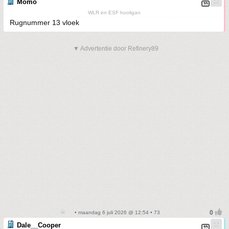
Momo
WLR en ESF hooligan
Rugnummer 13 vloek
▼ Advertentie door Refinery89
• maandag 6 juli 2026 @ 12:54 • 73
Dale__Cooper