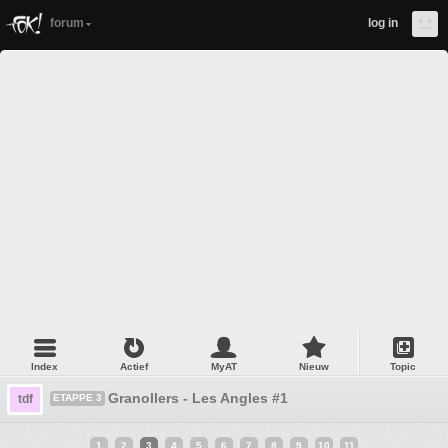
forum
log in
Index
Actief
MyAT
Nieuw
Topic
Granollers - Les Angles #1
tdf
ETAPPE 3
1
2
3
4
5
6
7
8
9
10
11