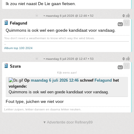
Ik zou niet naast De Lie gaan fietsen.
• maandag 6 juli 2026 @ 12:46 • 52
Felagund
Quimmons is ook wel een goede kandidaat voor vandaag.
You don't need a weatherman to know which way the wind blows.
-------------------------------------------------------------------------------------------------------------------------------------------
--
Album top 100 2024
• maandag 6 juli 2026 @ 12:47 • 53
Szura
Kijk eens aan!
Op
maandag 6 juli 2026 12:46
schreef
Felagund
het
volgende:
Quimmons is ook wel een goede kandidaat voor vandaag.
Fout type, juichen we niet voor
Lekker zuipen, lekker dansen en daarna lekker neuken.
▼ Advertentie door Refinery89