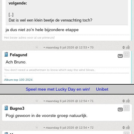
volgende:
[..]
Dat is wel een klein beetje de verwachting toch?
ja dus niet zo'n hele bijzondere etappe
Het beste adres voor al uw primeurs!
• maandag 6 juli 2026 @ 12:53 • 70
Felagund
Ach Bruno.
You don't need a weatherman to know which way the wind blows.
-------------------------------------------------------------------------------------------------------------------------------------------
--
Album top 100 2024
Speel mee met Lucky Day en win!
Unibet
• maandag 6 juli 2026 @ 12:54 • 71
Bugno3
Pogi
gewoon
in de voorste groep natuurlijk.
• maandag 6 juli 2026 @ 12:54 • 72