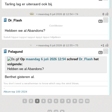
Tarling lag er uiteraard ook bij.
• maandag 6 juli 2026 @ 12:54 • 74
Dr_Flash
CoinMeister
Hebben we al Abandons?
Salivili hipput tupput tapput äppyt tipput hilijalleen
• maandag 6 juli 2026 @ 12:55 • 75
Felagund
Op
maandag 6 juli 2026 12:54
schreef
Dr_Flash
het
volgende:
Hebben we al Abandons?
Berthet gisteren al.
You don't need a weatherman to know which way the wind blows.
-------------------------------------------------------------------------------------------------------------------------------------------
--
Album top 100 2024
1
2
3
4
5
6
7
8
9
10
11
12
13