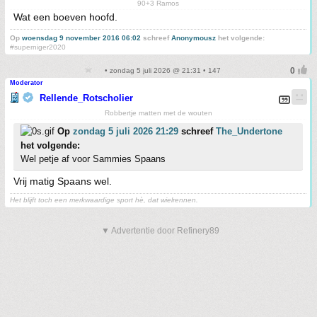
90+3 Ramos
Wat een boeven hoofd.
Op
woensdag 9 november 2016 06:02
schreef
Anonymousz
het volgende:
#superniger2020
• zondag 5 juli 2026 @ 21:31 • 147
Moderator
Rellende_Rotscholier
Robbertje matten met de wouten
Op
zondag 5 juli 2026 21:29
schreef
The_Undertone
het volgende:
Wel petje af voor Sammies Spaans
Vrij matig Spaans wel.
Het blijft toch een merkwaardige sport hè, dat wielrennen.
▼ Advertentie door Refinery89