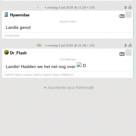
• zondag 5 juli 2026 @ 21:28 • 130
Hyaenidae
Haaien-idee
Landis genot
pindazakje
• zondag 5 juli 2026 @ 21:28 • 131
Dr_Flash
CoinMeister
Landis! Hadden we het net nog over
Salivili hipput tupput tapput äppyt tipput hilijalleen
▼ Advertentie door Refinery89