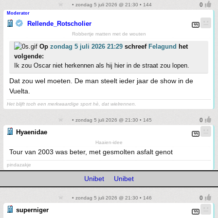
• zondag 5 juli 2026 @ 21:30 • 144
Moderator
Rellende_Rotscholier
Robbertje matten met de wouten
Op
zondag 5 juli 2026 21:29
schreef
Felagund
het
volgende:
Ik zou Oscar niet herkennen als hij hier in de straat zou lopen.
Dat zou wel moeten. De man steelt ieder jaar de show in de
Vuelta.
Het blijft toch een merkwaardige sport hè, dat wielrennen.
• zondag 5 juli 2026 @ 21:30 • 145
Hyaenidae
Haaien-idee
Tour van 2003 was beter, met gesmolten asfalt genot
pindazakje
Unibet
Unibet
• zondag 5 juli 2026 @ 21:30 • 146
superniger