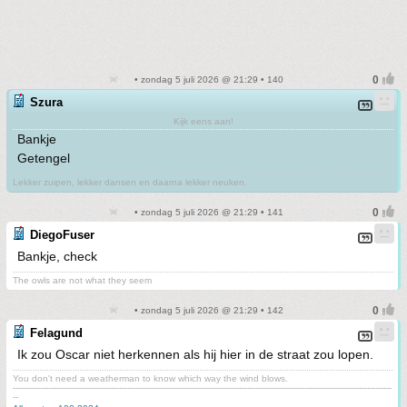
• zondag 5 juli 2026 @ 21:29 • 140
Szura
Kijk eens aan!
Bankje
Getengel
Lekker zuipen, lekker dansen en daarna lekker neuken.
• zondag 5 juli 2026 @ 21:29 • 141
DiegoFuser
Bankje, check
The owls are not what they seem
• zondag 5 juli 2026 @ 21:29 • 142
Felagund
Ik zou Oscar niet herkennen als hij hier in de straat zou lopen.
You don't need a weatherman to know which way the wind blows.
-------------------------------------------------------------------------------------------------------------------------------------------
--