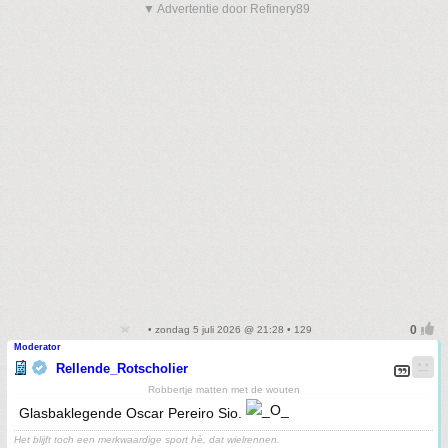
▼ Advertentie door Refinery89
• zondag 5 juli 2026 @ 21:28 • 129
Moderator
Rellende_Rotscholier
Robbertje matten met de wouten
Glasbaklegende Oscar Pereiro Sio.
Het blijft toch een merkwaardige sport hè, dat wielrennen.