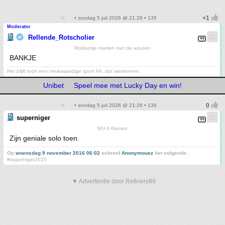
• zondag 5 juli 2026 @ 21:28 • 135
Moderator
Rellende_Rotscholier
Robbertje matten met de wouten
BANKJE
Het blijft toch een merkwaardige sport hè, dat wielrennen.
Unibet
Speel mee met Lucky Day en win!
• zondag 5 juli 2026 @ 21:29 • 136
superniger
90+3 Ramos
Zijn geniale solo toen.
Op
woensdag 9 november 2016 06:02
schreef
Anonymousz
het volgende:
#superniger2020
▼ Advertentie door Refinery89