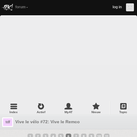
forum
log in
Index
Actief
MyAT
Nieuw
Topic
Vive le vélo #72: Vive le Remco
tdf
1
2
3
4
5
6
7
8
9
10
11