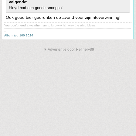
volgende:
Floyd had een goede snoeppot
Ook goed bier gedronken de avond voor zijn ritoverwinning!
You don't need a weatherman to know which way the wind blows.
-------------------------------------------------------------------------------------------------------------------------------------------
--
Album top 100 2024
▼ Advertentie door Refinery89