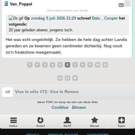
Van_Poppel
Voormalig kopman van Gertje
Op
zondag 5 juli 2026 21:29
schreef
Dale__Cooper
het
volgende:
20 jaar geleden alweer, jongens toch.
Het was echt ongelofelijk. Ze hebben de hele dag achter Landis
gereden en ze kwamen geen centimeter dichterbij. Nog nooit
zo'n freakshow meegemaakt.
1
2
3
4
5
6
7
8
9
10
11
12
13
Vive le vélo #72: Vive le Remco
tdf
steun FOK! en koop via een van deze links
Coolblue
Bitvavo
Index
Actief
MyAT
Nieuw
Topic
privacy
•
premium account
•
voorwaarden