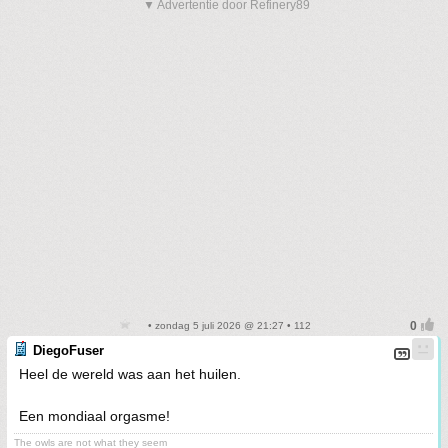
▼ Advertentie door Refinery89
• zondag 5 juli 2026 @ 21:27 • 112
DiegoFuser
Heel de wereld was aan het huilen.
Een mondiaal orgasme!
The owls are not what they seem