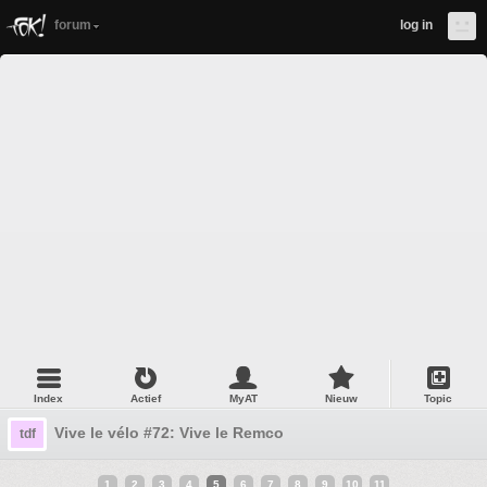
forum
log in
Index
Actief
MyAT
Nieuw
Topic
Vive le vélo #72: Vive le Remco
tdf
1
2
3
4
5
6
7
8
9
10
11