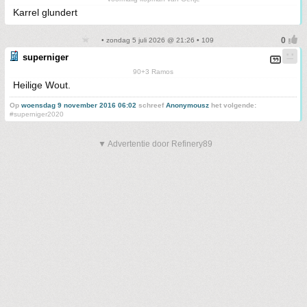
Karrel glundert
• zondag 5 juli 2026 @ 21:26 • 109
superniger
90+3 Ramos
Heilige Wout.
Op
woensdag 9 november 2016 06:02
schreef
Anonymousz
het volgende:
#superniger2020
▼ Advertentie door Refinery89