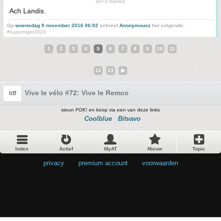
90+3 Ramos
Ach Landis.
Op
woensdag 9 november 2016 06:02
schreef
Anonymousz
het volgende:
#superniger2020
1
2
3
4
5
6
7
8
9
10
11
12
13
Vive le vélo #72: Vive le Remco
tdf
steun FOK! en koop via een van deze links
Coolblue
Bitvavo
Index
Actief
MyAT
Nieuw
Topic
privacy
•
premium account
•
voorwaarden