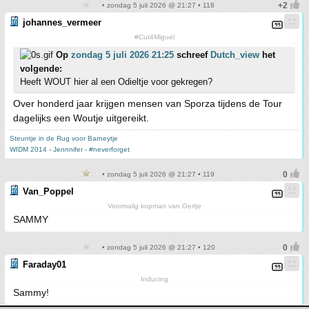
• zondag 5 juli 2026 @ 21:27 • 118
johannes_vermeer
#Cut4Miguel
Op
zondag 5 juli 2026 21:25
schreef
Dutch_view
het
volgende:
Heeft WOUT hier al een Odieltje voor gekregen?
Over honderd jaar krijgen mensen van Sporza tijdens de Tour
dagelijks een Woutje uitgereikt.
Steuntje in de Rug voor Barneytje
WIDM 2014 - Jennnifer - #neverforget
• zondag 5 juli 2026 @ 21:27 • 119
Van_Poppel
Voormalig kopman van Gertje
SAMMY
• zondag 5 juli 2026 @ 21:27 • 120
Faraday01
Inducing
Sammy!