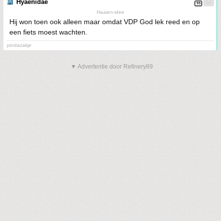
Hyaenidae
Haaien-idee
Hij won toen ook alleen maar omdat VDP God lek reed en op
een fiets moest wachten.
pindazakje
▼ Advertentie door Refinery89