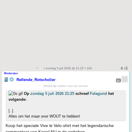
• zondag 5 juli 2026 @ 21:25 • 104
Moderator
Rellende_Rotscholier
Robbertje matten met de wouten
Op
zondag 5 juli 2026 21:25
schreef
Felagund
het
volgende:
[..]
Alles om het maar over WOUT te hebben!
Koop het speciale Vive le Velo-shirt met het legendarische
commentaar van Karrel NU in de webshop.