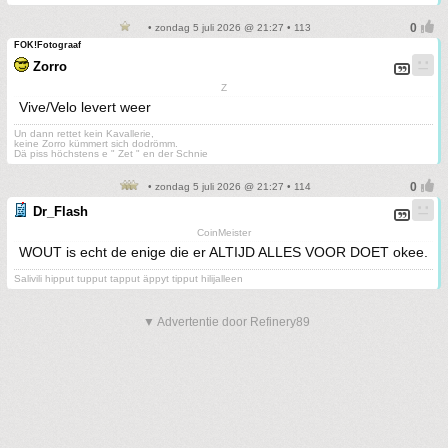
• zondag 5 juli 2026 @ 21:27 • 113
FOK!Fotograaf
Zorro
Z
Vive/Velo levert weer
Un dann rettet kein Kavallerie,
keine Zorro kümmert sich dodrömm.
Dä piss höchstens e " Zet " en der Schnie
• zondag 5 juli 2026 @ 21:27 • 114
Dr_Flash
CoinMeister
WOUT is echt de enige die er ALTIJD ALLES VOOR DOET okee.
Salivili hipput tupput tapput äppyt tipput hilijalleen
▼ Advertentie door Refinery89