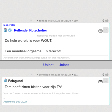
• zondag 5 juli 2026 @ 21:26 • 110
Moderator
Rellende_Rotscholier
Robbertje matten met de wouten
De hele wereld is voor WOUT.
Een mondiaal orgasme. En terecht!
Het blijft toch een merkwaardige sport hè, dat wielrennen.
Unibet
Unibet
• zondag 5 juli 2026 @ 21:27 • 111
Felagund
Tom heeft zitten bleiten voor zijn TV!
You don't need a weatherman to know which way the wind blows.
-------------------------------------------------------------------------------------------------------------------------------------------
--
Album top 100 2024