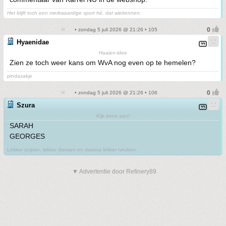
Het blijft toch een merkwaardige sport hè, dat wielrennen.
• zondag 5 juli 2026 @ 21:26 • 105
Hyaenidae
Haaien-idee
Zien ze toch weer kans om WvA nog even op te hemelen?
pindazakje
• zondag 5 juli 2026 @ 21:26 • 106
Szura
Kijk eens aan!
SARAH
GEORGES
Lekker zuipen, lekker dansen en daarna lekker neuken.
▼ Advertentie door Refinery89