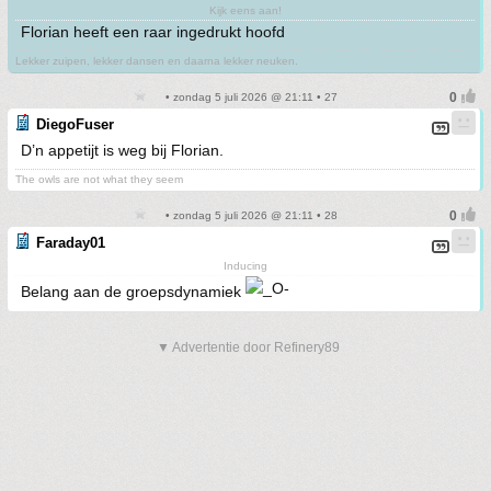
Kijk eens aan!
Florian heeft een raar ingedrukt hoofd
Lekker zuipen, lekker dansen en daarna lekker neuken.
• zondag 5 juli 2026 @ 21:11 • 27
DiegoFuser
D’n appetijt is weg bij Florian.
The owls are not what they seem
• zondag 5 juli 2026 @ 21:11 • 28
Faraday01
Inducing
Belang aan de groepsdynamiek
▼ Advertentie door Refinery89