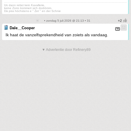
Un dann rettet kein Kavallerie,
keine Zorro kümmert sich dodrömm.
Dä piss höchstens e " Zet " en der Schnie
• zondag 5 juli 2026 @ 21:13 • 31
Dale__Cooper
Ik haat de vanzelfsprekendheid van zoiets als vandaag.
▼ Advertentie door Refinery89