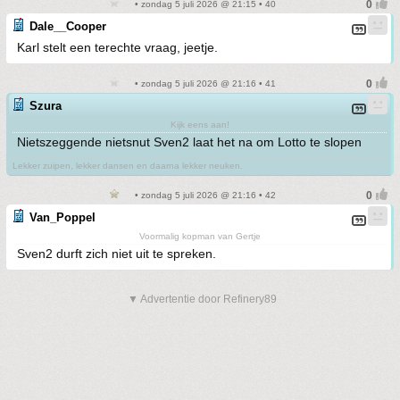
• zondag 5 juli 2026 @ 21:15 • 40
Dale__Cooper
Karl stelt een terechte vraag, jeetje.
• zondag 5 juli 2026 @ 21:16 • 41
Szura
Kijk eens aan!
Nietszeggende nietsnut Sven2 laat het na om Lotto te slopen
Lekker zuipen, lekker dansen en daarna lekker neuken.
• zondag 5 juli 2026 @ 21:16 • 42
Van_Poppel
Voormalig kopman van Gertje
Sven2 durft zich niet uit te spreken.
▼ Advertentie door Refinery89