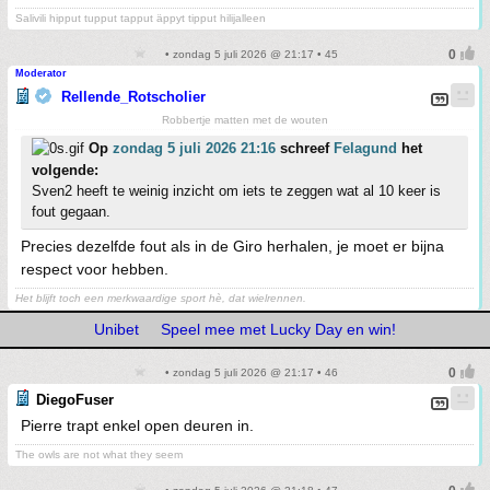
Salivili hipput tupput tapput äppyt tipput hilijalleen
• zondag 5 juli 2026 @ 21:17 • 45
Moderator
Rellende_Rotscholier
Robbertje matten met de wouten
Op
zondag 5 juli 2026 21:16
schreef
Felagund
het
volgende:
Sven2 heeft te weinig inzicht om iets te zeggen wat al 10 keer is
fout gegaan.
Precies dezelfde fout als in de Giro herhalen, je moet er bijna
respect voor hebben.
Het blijft toch een merkwaardige sport hè, dat wielrennen.
Unibet
Speel mee met Lucky Day en win!
• zondag 5 juli 2026 @ 21:17 • 46
DiegoFuser
Pierre trapt enkel open deuren in.
The owls are not what they seem