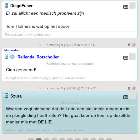
DiegoFuser
Er zal allicht een medisch probleem zijn
Tom Holmes is wat op het spoor
The owls are not what they seem
• zondag 5 juli 2026 @ 21:19 • 49
Moderator
Rellende_Rotscholier
Robbertje matten met de wouten
Cian genoemd!
Het blijft toch een merkwaardige sport hè, dat wielrennen.
• zondag 5 juli 2026 @ 21:19 • 50
Szura
Kijk eens aan!
Waarom zegt niemand dat de Lotto een stel totale amateurs in
de ploegleiding heeft zitten? Het gaat keer op keer op dezelfde
manier mis met DE LIE.
Lekker zuipen, lekker dansen en daarna lekker neuken.