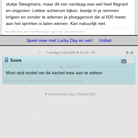
stukje Steegmans, maar dit van vandaag was wel heel flagrant
en ongezien. Lekker achterom kijken, beetje in je remmen
knijpen en zonder te ademen je ploeggenoot die al 600 meter
aan het sprinten is laten winnen. Kan natuurlijk niet.
Het blijft toch een merkwaardige sport hè, dat wielrennen.
Speel mee met Lucky Day en win!
Unibet
• zondag 5 juli 2026 @ 21:15 • 36
Szura
Kijk eens aan!
Mooi stuk textiel om de kachel mee aan te steken
Lekker zuipen, lekker dansen en daarna lekker neuken.
▼ Advertentie door Refinery89