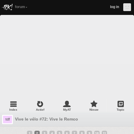
forum
log in
Index
Actief
MyAT
Nieuw
Topic
Vive le vélo #72: Vive le Remco
tdf
1
2
3
4
5
6
7
8
9
10
11