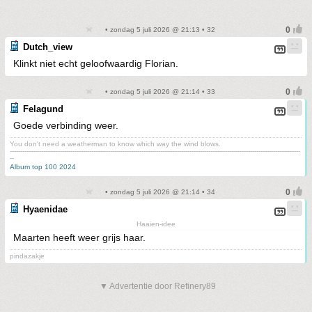
• zondag 5 juli 2026 @ 21:13 • 32
Dutch_view
Klinkt niet echt geloofwaardig Florian.
• zondag 5 juli 2026 @ 21:14 • 33
Felagund
Goede verbinding weer.
You don't need a weatherman to know which way the wind blows.
-------------------------------------------------------------------------------------------------------------------------------------------
--
Album top 100 2024
• zondag 5 juli 2026 @ 21:14 • 34
Hyaenidae
Haaien-idee
Maarten heeft weer grijs haar.
pindazakje
▼ Advertentie door Refinery89