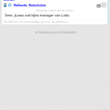
Moderator
Rellende_Rotscholier
Robbertje matten met de wouten
Sven, jij was ooit bijna manager van Lotto.
Het blijft toch een merkwaardige sport hè, dat wielrennen.
▼ Advertentie door Refinery89