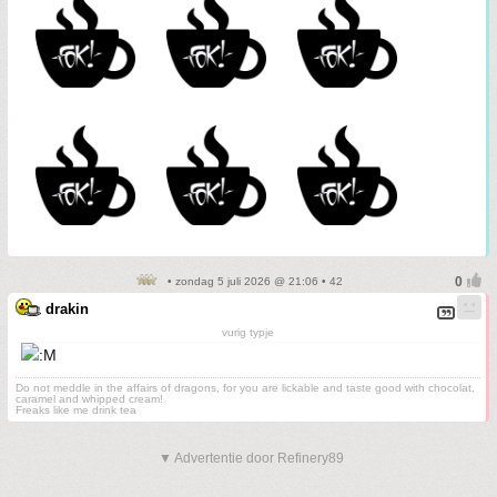
• zondag 5 juli 2026 @ 21:06 • 42
drakin
vurig typje
Do not meddle in the affairs of dragons, for you are lickable and taste good with chocolat,
caramel and whipped cream!
Freaks like me drink tea
▼ Advertentie door Refinery89