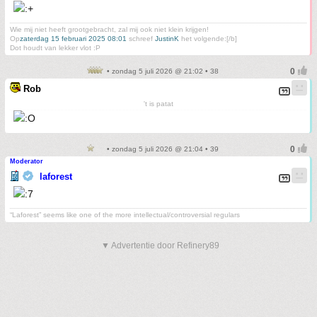
Wie mij niet heeft grootgebracht, zal mij ook niet klein krijgen!
Op
zaterdag 15 februari 2025 08:01
schreef
JustinK
het volgende:[/b]
Dot houdt van lekker vlot :P
• zondag 5 juli 2026 @ 21:02 • 38
Rob
't is patat
• zondag 5 juli 2026 @ 21:04 • 39
Moderator
laforest
“Laforest” seems like one of the more intellectual/controversial regulars
▼ Advertentie door Refinery89