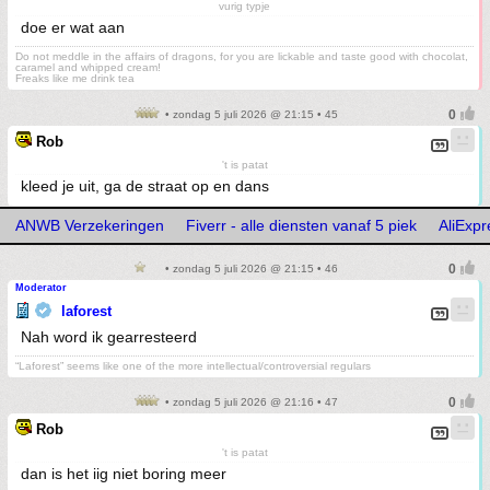
vurig typje
doe er wat aan
Do not meddle in the affairs of dragons, for you are lickable and taste good with chocolat,
caramel and whipped cream!
Freaks like me drink tea
• zondag 5 juli 2026 @ 21:15 • 45
Rob
't is patat
kleed je uit, ga de straat op en dans
ANWB Verzekeringen
Fiverr - alle diensten vanaf 5 piek
AliExpr
• zondag 5 juli 2026 @ 21:15 • 46
Moderator
laforest
Nah word ik gearresteerd
“Laforest” seems like one of the more intellectual/controversial regulars
• zondag 5 juli 2026 @ 21:16 • 47
Rob
't is patat
dan is het iig niet boring meer