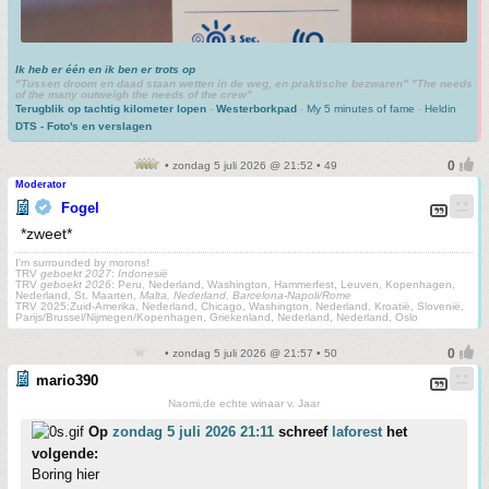
Ik heb er één en ik ben er trots op
"Tussen droom en daad staan wetten in de weg, en praktische bezwaren" "The needs
of the many outweigh the needs of the crew"
Terugblik op tachtig kilometer lopen
-
Westerborkpad
-
My 5 minutes of fame
-
Heldin
DTS - Foto's en verslagen
• zondag 5 juli 2026 @ 21:52 • 49
Moderator
Fogel
*zweet*
I'm surrounded by morons!
TRV
geboekt 2027
:
Indonesië
TRV
geboekt 2026
: Peru, Nederland, Washington, Hammerfest, Leuven, Kopenhagen,
Nederland, St. Maarten,
Malta, Nederland, Barcelona-Napoli/Rome
TRV 2025:Zuid-Amerika, Nederland, Chicago, Washington, Nederland, Kroatië, Slovenië,
Parijs/Brussel/Nijmegen/Kopenhagen, Griekenland, Nederland, Nederland, Oslo
• zondag 5 juli 2026 @ 21:57 • 50
mario390
Naomi,de echte winaar v. Jaar
Op
zondag 5 juli 2026 21:11
schreef
laforest
het
volgende:
Boring hier