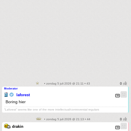
• zondag 5 juli 2026 @ 21:11 • 43
Moderator
laforest
Boring hier
“Laforest” seems like one of the more intellectual/controversial regulars
• zondag 5 juli 2026 @ 21:13 • 44
drakin