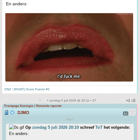
En anders:
ONZ / [PAINT] Onzin Paints! #2
• zondag 5 juli 2026 @ 20:11 • 27
Frontpage Koningin / Reizende reporter
DJMO
#trut
Op
zondag 5 juli 2026 20:10
schreef
ToT
het volgende:
En anders: