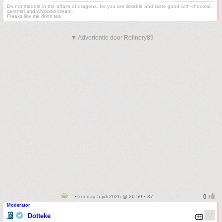
Do not meddle in the affairs of dragons, for you are lickable and taste good with chocolat,
caramel and whipped cream!
Freaks like me drink tea
▼ Advertentie door Refinery89
• zondag 5 juli 2026 @ 20:59 • 37
Moderator
Dotteke