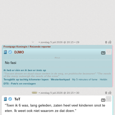
• zondag 5 juli 2026 @ 20:15 • 29
Frontpage Koningin / Reizende reporter
DJMO
#trut
No fasi
Ik heb er één en ik ben er trots op
"Tussen droom en daad staan wetten in de weg, en praktische bezwaren" "The needs
of the many outweigh the needs of the crew"
Terugblik op tachtig kilometer lopen
-
Westerborkpad
-
My 5 minutes of fame
-
Heldin
DTS - Foto's en verslagen
• zondag 5 juli 2026 @ 20:15 • 30
ToT
"Toen ik 6 was, lang geleden, zaten heel veel kinderen snot te
eten. Ik weet ook niet waarom ze dat doen."