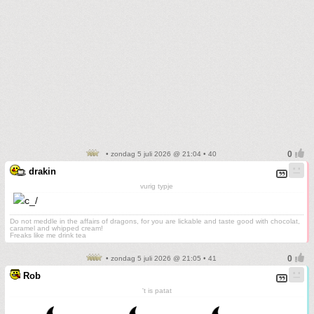
• zondag 5 juli 2026 @ 21:04 • 40
drakin
vurig typje
Do not meddle in the affairs of dragons, for you are lickable and taste good with chocolat,
caramel and whipped cream!
Freaks like me drink tea
• zondag 5 juli 2026 @ 21:05 • 41
Rob
't is patat