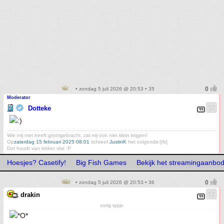
• zondag 5 juli 2026 @ 20:53 • 35
Moderator
Dotteke
Wie mij niet heeft grootgebracht, zal mij ook niet klein krijgen!
Op
zaterdag 15 februari 2025 08:01
schreef
JustinK
het volgende:[/b]
Dot houdt van lekker vlot :P
Hoesjes? Casetify!
Big Fish Games
Bekijk het streamingaanbo
• zondag 5 juli 2026 @ 20:53 • 36
drakin
vurig typje