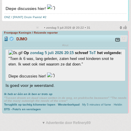
Diepe discussies hier!
ONZ / [PAINT] Onzin Paints! #2
• zondag 5 juli 2026 @ 20:22 • 31
Frontpage Koningin / Reizende reporter
DJMO
#trut
Op
zondag 5 juli 2026 20:15
schreef
ToT
het volgende:
"Toen ik 6 was, lang geleden, zaten heel veel kinderen snot te
eten. Ik weet ook niet waarom ze dat doen."
Diepe discussies hier!
Is goed voor je weerstand.
Ik heb er één en ik ben er trots op
"Tussen droom en daad staan wetten in de weg, en praktische bezwaren" "The needs
of the many outweigh the needs of the crew"
Terugblik op tachtig kilometer lopen
-
Westerborkpad
-
My 5 minutes of fame
-
Heldin
DTS - Foto's en verslagen
▼ Advertentie door Refinery89