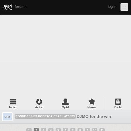
forum
log in
Index
Actief
MyAT
Nieuw
Dicht
DJMO for the win
onz
RONDE 95 HET DODETOPICSPEL #20523
1
2
3
4
5
6
7
8
9
10
11