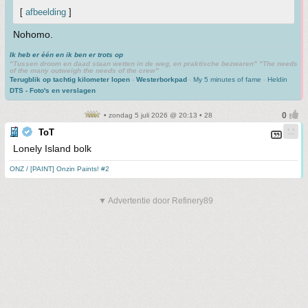
[
afbeelding
]
Nohomo.
Ik heb er één en ik ben er trots op
"Tussen droom en daad staan wetten in de weg, en praktische bezwaren" "The needs
of the many outweigh the needs of the crew"
Terugblik op tachtig kilometer lopen
-
Westerborkpad
-
My 5 minutes of fame
-
Heldin
DTS - Foto's en verslagen
• zondag 5 juli 2026 @ 20:13 • 28
ToT
Lonely Island bolk
ONZ / [PAINT] Onzin Paints! #2
▼ Advertentie door Refinery89