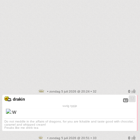
• zondag 5 juli 2026 @ 20:24 • 32
drakin
vurig typje
Do not meddle in the affairs of dragons, for you are lickable and taste good with chocolat,
caramel and whipped cream!
Freaks like me drink tea
• zondag 5 juli 2026 @ 20:51 • 33