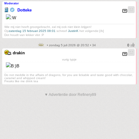
Moderator
Dotteke
Wie mij niet heeft grootgebracht, zal mij ook niet klein krijgen!
Op
zaterdag 15 februari 2025 08:01
schreef
JustinK
het volgende:[/b]
Dot houdt van lekker vlot :P
• zondag 5 juli 2026 @ 20:52 • 34
drakin
vurig typje
Do not meddle in the affairs of dragons, for you are lickable and taste good with chocolat,
caramel and whipped cream!
Freaks like me drink tea
▼ Advertentie door Refinery89