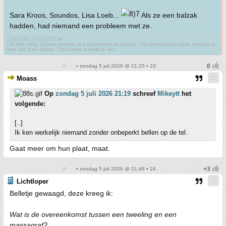
Sara Kroos, Soundos, Lisa Loeb...
Als ze een balzak
hadden, had niemand een probleem met ze.
🇨🇳🇻🇳🇱🇦🇨🇺🇰🇵☭
Let the ruling classes tremble at a communist revolution. The proletarians have nothing to
lose but their chains. They have a world to win.
• zondag 5 juli 2026 @ 21:25 • 23
Moass
Op
zondag 5 juli 2026 21:19
schreef
Mikeytt
het
volgende:
[..]
Ik ken werkelijk niemand zonder onbeperkt bellen op de tel.
Gaat meer om hun plaat, maat.
• zondag 5 juli 2026 @ 21:48 • 24
Lichtloper
Belletje gewaagd, deze kreeg ik:
Wat is de overeenkomst tussen een tweeling en een
massagraf?