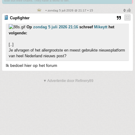
lose but their chains. They have a world to win.
• zondag 5 juli 2026 @ 21:17 • 15
Cupfighter
Op
zondag 5 juli 2026 21:16
schreef
Mikeytt
het
volgende:
[..]
Je afvragen of het allergrootste en meest gebruikte nieuwsplatform
van heel Nederland nieuws post?
Ik bedoel hier op het forum
▼ Advertentie door Refinery89