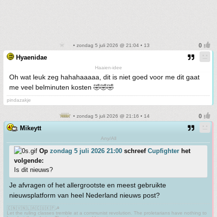
• zondag 5 juli 2026 @ 21:04 • 13
Hyaenidae
Haaien-idee
Oh wat leuk zeg hahahaaaaa, dit is niet goed voor me dit gaat
me veel belminuten kosten 🤣🤣🤣
pindazakje
• zondag 5 juli 2026 @ 21:16 • 14
Mikeytt
Any/All
Op
zondag 5 juli 2026 21:00
schreef
Cupfighter
het
volgende:
Is dit nieuws?
Je afvragen of het allergrootste en meest gebruikte
nieuwsplatform van heel Nederland nieuws post?
🇨🇳🇻🇳🇱🇦🇨🇺🇰🇵☭
Let the ruling classes tremble at a communist revolution. The proletarians have nothing to