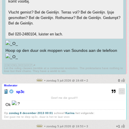
komt voorbij.
Vlucht gemist? Bel de Geinlijn. Terras vol? Bel de Geinlijn. Ijsje
gesmolten? Bel de Geinlijn. Rothumeur? Bel de Geinlijn. Gedumpt?
Bel de Geinlijn.
Bel 020-2480104, luister en lach.
Hoop op den duur ook moppen van Soundos aan de telefoon
🇨🇳🇻🇳🇱🇦🇨🇺🇰🇵☭
Let the ruling classes tremble at a communist revolution. The proletarians have nothing to
lose but their chains. They have a world to win.
• zondag 5 juli 2026 @ 19:48 • 2
Moderator
sp3c
Geef me die goud!!!
Ok
Op
zondag 8 december 2013 00:01
schreef
Karina
het volgende:
Dat gaat me te diep sp3c, daar is het te laat voor.
• zondag 5 juli 2026 @ 19:53 • 3