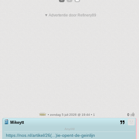
▼ Advertentie door Refinery89
• zondag 5 juli 2026 @ 19:44 • 1
Mikeytt
Any/All
https://nos.nl/artikel/26(...)ie-opent-de-geinlijn