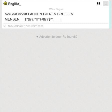
Regilio_
Witte Neger
Nou dat wordt LACHEN GIEREN BRULLEN
MENSEN!!!!!1*&@/^!!*@!!@$*^!!!!!!!!
OH NOES!!1*&@^!!*@!!@$*^!!!!!!!!
▼ Advertentie door Refinery89