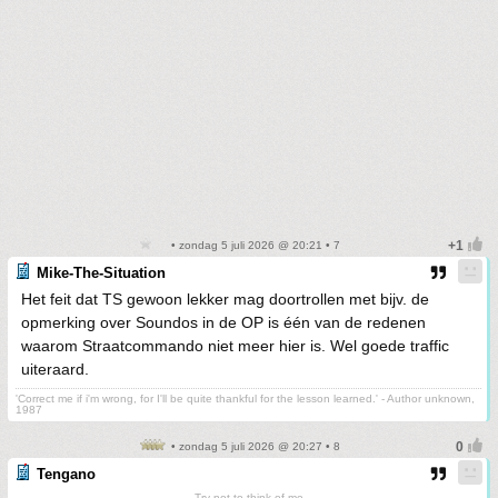
• zondag 5 juli 2026 @ 20:21 • 7
Mike-The-Situation
Het feit dat TS gewoon lekker mag doortrollen met bijv. de
opmerking over Soundos in de OP is één van de redenen
waarom Straatcommando niet meer hier is. Wel goede traffic
uiteraard.
'Correct me if i'm wrong, for I'll be quite thankful for the lesson learned.' - Author unknown,
1987
• zondag 5 juli 2026 @ 20:27 • 8
Tengano
Try not to think of me