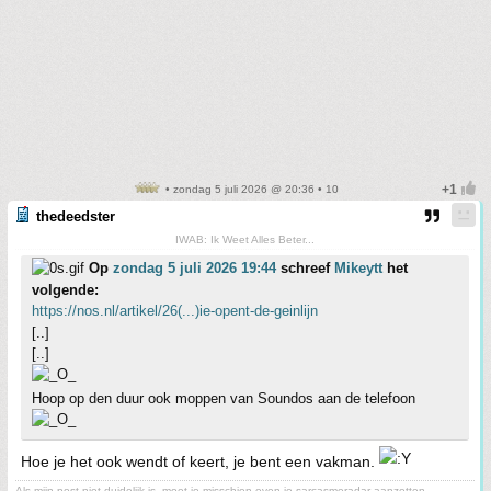
• zondag 5 juli 2026 @ 20:36 • 10
thedeedster
IWAB: Ik Weet Alles Beter...
Op
zondag 5 juli 2026 19:44
schreef
Mikeytt
het
volgende:
https://nos.nl/artikel/26(...)ie-opent-de-geinlijn
[..]
[..]
Hoop op den duur ook moppen van Soundos aan de telefoon
Hoe je het ook wendt of keert, je bent een vakman.
Als mijn post niet duidelijk is, moet je misschien even je sarcasmeradar aanzetten.