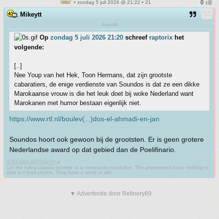
• zondag 5 juli 2026 @ 21:22 • 21
Mikeytt
Any/All
Op
zondag 5 juli 2026 21:20
schreef
raptorix
het
volgende:
[..]
Nee Youp van het Hek, Toon Hermans, dat zijn grootste
cabaratiers, de enige verdienste van Soundos is dat ze een dikke
Marokaanse vrouw is die het leuk doet bij woke Nederland want
Marokanen met humor bestaan eigenlijk niet.
https://www.rtl.nl/boulev(...)dos-el-ahmadi-en-jan
Soundos hoort ook gewoon bij de grootsten. Er is geen grotere
Nederlandse award op dat gebied dan de Poelifinario.
🇨🇳🇻🇳🇱🇦🇨🇺🇰🇵☭
Let the ruling classes tremble at a communist revolution. The proletarians have nothing to
lose but their chains. They have a world to win.
▼ Advertentie door Refinery89