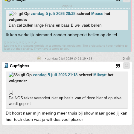
Any/All
Op
zondag 5 juli 2026 20:38
schreef
Moass
het
volgende:
Dan zal zullen lange Frans en baas B wel vaak bellen
Ik ken werkelijk niemand zonder onbeperkt bellen op de tel.
🇨🇳🇻🇳🇱🇦🇨🇺🇰🇵☭
Let the ruling classes tremble at a communist revolution. The proletarians have nothing to
lose but their chains. They have a world to win.
• zondag 5 juli 2026 @ 21:19 • 18
Cupfighter
Op
zondag 5 juli 2026 21:18
schreef
Mikeytt
het
volgende:
[..]
De NOS tekst verandert niet op basis van of deze hier of op Viva
wordt gepost.
Dit hoort naar mijn mening meer thuis bij show maar goed jij kan
hier toch doen wat je wilt dus veel plezier