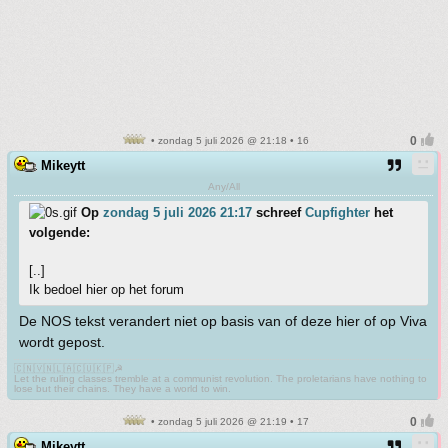
• zondag 5 juli 2026 @ 21:18 • 16
Mikeytt
Any/All
Op
zondag 5 juli 2026 21:17
schreef
Cupfighter
het
volgende:
[..]
Ik bedoel hier op het forum
De NOS tekst verandert niet op basis van of deze hier of op Viva
wordt gepost.
🇨🇳🇻🇳🇱🇦🇨🇺🇰🇵☭
Let the ruling classes tremble at a communist revolution. The proletarians have nothing to
lose but their chains. They have a world to win.
• zondag 5 juli 2026 @ 21:19 • 17
Mikeytt