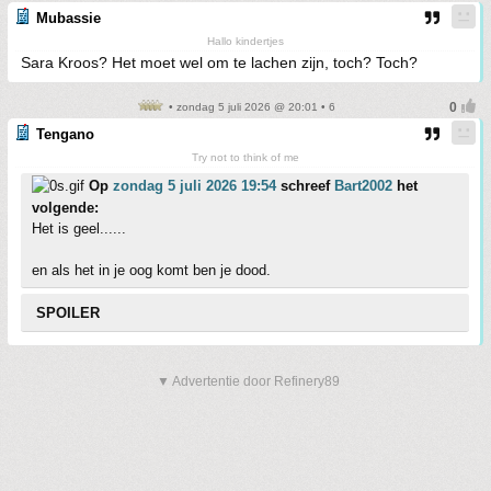
Mubassie
Hallo kindertjes
Sara Kroos? Het moet wel om te lachen zijn, toch? Toch?
• zondag 5 juli 2026 @ 20:01 • 6
Tengano
Try not to think of me
Op
zondag 5 juli 2026 19:54
schreef
Bart2002
het
volgende:
Het is geel......
en als het in je oog komt ben je dood.
SPOILER
▼ Advertentie door Refinery89