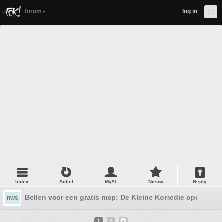
forum
log in
Index
Actief
MyAT
Nieuw
Reply
Bellen voor een gratis mop: De Kleine Komedie opent de G
nws
1
2