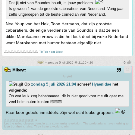
Dat jij niet van Soundos houdt, is jouw probleem.
Is gewoon 1 van de grootste cabaratiers van Nederland. Vorig jaar
zelfs uitgeroepen tot de beste comedian van Nederland.
Nee Youp van het Hek, Toon Hermans, dat zijn grootste
cabaratiers, de enige verdienste van Soundos is dat ze een
dikke Marokaanse vrouw is die het leuk doet bij woke Nederland
want Marokanen met humor bestaan eigenlijk niet.
🕰️₿🕰️₿🕰️₿🕰️₿🕰️₿🕰️
TikTok next Block
• zondag 5 juli 2026 @ 21:20 • 20
Mikeytt
Any/All
Op
zondag 5 juli 2026 21:04
schreef
Hyaenidae
het
volgende:
Oh wat leuk zeg hahahaaaaa, dit is niet goed voor me dit gaat me
veel belminuten kosten 🤣🤣🤣
Paar keer gebeld inmiddels. Zijn wel echt leuke grappen.
🇨🇳🇻🇳🇱🇦🇨🇺🇰🇵☭
Let the ruling classes tremble at a communist revolution. The proletarians have nothing to
lose but their chains. They have a world to win.