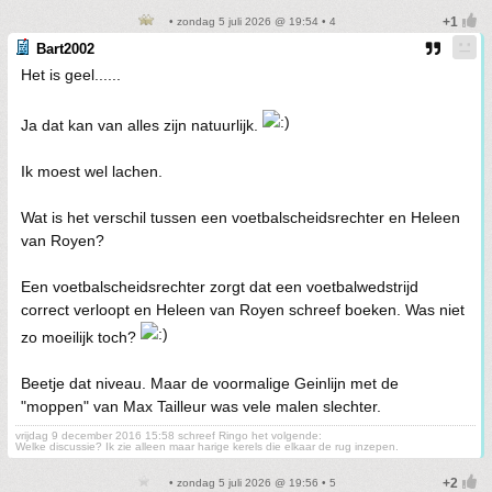
• zondag 5 juli 2026 @ 19:54 • 4
Bart2002
Het is geel......
Ja dat kan van alles zijn natuurlijk.
Ik moest wel lachen.
Wat is het verschil tussen een voetbalscheidsrechter en Heleen
van Royen?
Een voetbalscheidsrechter zorgt dat een voetbalwedstrijd
correct verloopt en Heleen van Royen schreef boeken. Was niet
zo moeilijk toch?
Beetje dat niveau. Maar de voormalige Geinlijn met de
"moppen" van Max Tailleur was vele malen slechter.
vrijdag 9 december 2016 15:58 schreef Ringo het volgende:
Welke discussie? Ik zie alleen maar harige kerels die elkaar de rug inzepen.
• zondag 5 juli 2026 @ 19:56 • 5