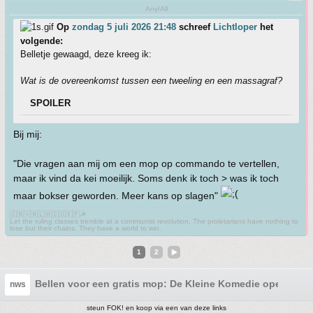
Any/All
Op
zondag 5 juli 2026 21:48
schreef
Lichtloper
het
volgende:
Belletje gewaagd, deze kreeg ik:
Wat is de overeenkomst tussen een tweeling en een massagraf?
SPOILER
Bij mij:
"Die vragen aan mij om een mop op commando te vertellen,
maar ik vind da kei moeilijk. Soms denk ik toch > was ik toch
maar bokser geworden. Meer kans op slagen"
🇨🇳🇻🇳🇱🇦🇨🇺🇰🇵☭
Let the ruling classes tremble at a communist revolution. The proletarians have nothing to
lose but their chains. They have a world to win.
1
2
Bellen voor een gratis mop: De Kleine Komedie opent de G
nws
steun FOK! en koop via een van deze links