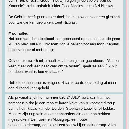
van 't Hek of Sara Kroos. "Het zijn eigenlijk de spelers van de
Komedie", aldus artistiek leider Floor Nicolas tegen NH Nieuws.
De Geinlijn heeft geen groter doel, het is gewoon voor een glimlach
voor wie die kan gebruiken, zegt Nicolas.
Max Tailleur
Het idee van deze telefoonlijn is gebaseerd op een idee uit de jaren
70 van Max Tailleur. Ook toen kon je bellen voor een mop. Nicolas
belde vroeger al met die lijn.
Ook de nieuwe Geinlijn heeft ze al menigmaal geprobeerd. "Al tien
keer, maar ook een paar keer om te testen", geeft ze aan. "Ik blijf
het doen, want ik ben verslaafd."
Het telefoonnummer is volgens Nicolas op de eerste dag al meer
dan duizend keer gebeld.
Als je vanaf 2 juli het nummer 020-2480104 belt, dan kan het
zomaar zijn dat je een mop te horen krijgt van bijvoorbeeld Youp
van ’t Hek, Klaas van der Eerden, Stephanie Louwrier of Lebbis.
Maar er zijn nog vele andere cabaretiers die een mop hebben
ingesproken. Een Sam en Moosgrap, een foute
schoonmoedermop, een komt-een-vrouw-bij-de-dokter-mop. Alles