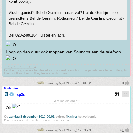
komt voorbij.
Vlucht gemist? Bel de Geinlijn. Terras vol? Bel de Geinlijn. Ijsje
gesmolten? Bel de Geinlijn. Rothumeur? Bel de Geinlijn. Gedumpt?
Bel de Geinlijn.
Bel 020-2480104, luister en lach.
Hoop op den duur ook moppen van Soundos aan de telefoon
🇨🇳🇻🇳🇱🇦🇨🇺🇰🇵☭
Let the ruling classes tremble at a communist revolution. The proletarians have nothing to
lose but their chains. They have a world to win.
• zondag 5 juli 2026 @ 19:48 • 2
Moderator
sp3c
Geef me die goud!!!
Ok
Op
zondag 8 december 2013 00:01
schreef
Karina
het volgende:
Dat gaat me te diep sp3c, daar is het te laat voor.
• zondag 5 juli 2026 @ 19:53 • 3