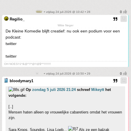
• vrijdag 24 juli 2026 @ 10:42 • 28
Regilio_
Witte Neger
De Kleine Komedie blijft creatief: nu ook een podium voor een
podcast:
twitter
twitter
OH NOES!!1*&@^!!*@!!@$*^!!!!!!!!
• vrijdag 24 juli 2026 @ 10:50 • 29
bloodymary1
Op
zondag 5 juli 2026 21:24
schreef
Mikeytt
het
volgende:
[..]
Mensen haten alleen op vrouwelijke cabaretiers omdat het vrouwen
zijn.
Sara Kroos, Soundos, Lisa Loeb...
Als ze een balzak