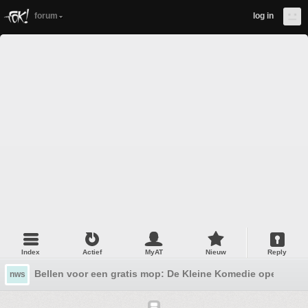
forum
log in
Index
Actief
MyAT
Nieuw
Reply
Bellen voor een gratis mop: De Kleine Komedie opent de G
nws