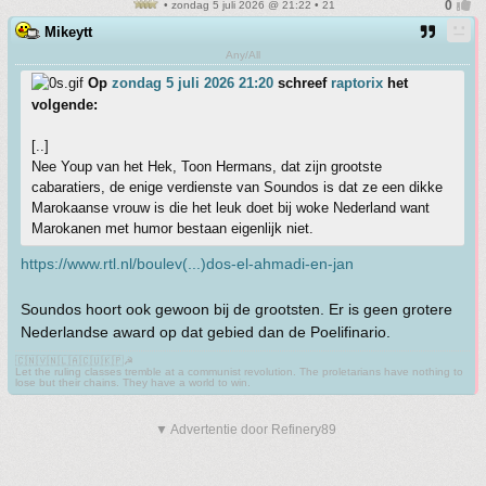
• zondag 5 juli 2026 @ 21:22 • 21
Mikeytt
Any/All
Op
zondag 5 juli 2026 21:20
schreef
raptorix
het
volgende:
[..]
Nee Youp van het Hek, Toon Hermans, dat zijn grootste
cabaratiers, de enige verdienste van Soundos is dat ze een dikke
Marokaanse vrouw is die het leuk doet bij woke Nederland want
Marokanen met humor bestaan eigenlijk niet.
https://www.rtl.nl/boulev(...)dos-el-ahmadi-en-jan
Soundos hoort ook gewoon bij de grootsten. Er is geen grotere
Nederlandse award op dat gebied dan de Poelifinario.
🇨🇳🇻🇳🇱🇦🇨🇺🇰🇵☭
Let the ruling classes tremble at a communist revolution. The proletarians have nothing to
lose but their chains. They have a world to win.
▼ Advertentie door Refinery89