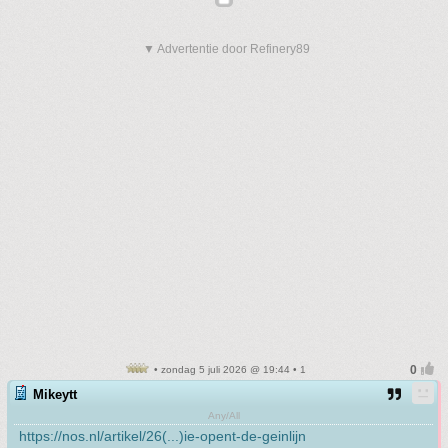
▼ Advertentie door Refinery89
• zondag 5 juli 2026 @ 19:44 • 1
Mikeytt
Any/All
https://nos.nl/artikel/26(...)ie-opent-de-geinlijn