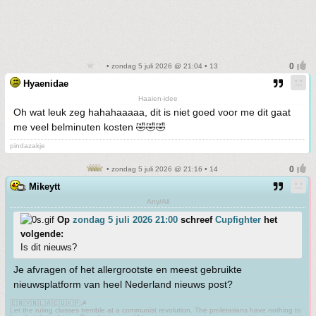
• zondag 5 juli 2026 @ 21:04 • 13
Hyaenidae
Haaien-idee
Oh wat leuk zeg hahahaaaaa, dit is niet goed voor me dit gaat
me veel belminuten kosten 🤣🤣🤣
pindazakje
• zondag 5 juli 2026 @ 21:16 • 14
Mikeytt
Any/All
Op
zondag 5 juli 2026 21:00
schreef
Cupfighter
het
volgende:
Is dit nieuws?
Je afvragen of het allergrootste en meest gebruikte
nieuwsplatform van heel Nederland nieuws post?
🇨🇳🇻🇳🇱🇦🇨🇺🇰🇵☭
Let the ruling classes tremble at a communist revolution. The proletarians have nothing to