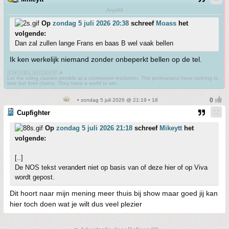
Any/All
Op
zondag 5 juli 2026 20:38
schreef
Moass
het
volgende:
Dan zal zullen lange Frans en baas B wel vaak bellen
Ik ken werkelijk niemand zonder onbeperkt bellen op de tel.
🇨🇳🇻🇳🇱🇦🇨🇺🇰🇵☭
Let the ruling classes tremble at a communist revolution. The proletarians have nothing to
lose but their chains. They have a world to win.
• zondag 5 juli 2026 @ 21:19 • 18
Cupfighter
Op
zondag 5 juli 2026 21:18
schreef
Mikeytt
het
volgende:
[..]
De NOS tekst verandert niet op basis van of deze hier of op Viva
wordt gepost.
Dit hoort naar mijn mening meer thuis bij show maar goed jij kan
hier toch doen wat je wilt dus veel plezier