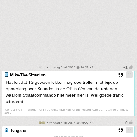
• zondag 5 juli 2026 @ 20:21 • 7
Mike-The-Situation
Het feit dat TS gewoon lekker mag doortrollen met bijv. de
opmerking over Soundos in de OP is één van de redenen
waarom Straatcommando niet meer hier is. Wel goede traffic
uiteraard.
'Correct me if i'm wrong, for I'll be quite thankful for the lesson learned.' - Author unknown,
1987
• zondag 5 juli 2026 @ 20:27 • 8
Tengano
Try not to think of me