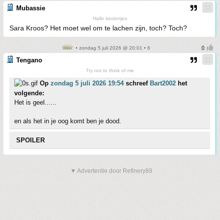
Mubassie
Hallo kindertjes
Sara Kroos? Het moet wel om te lachen zijn, toch? Toch?
• zondag 5 juli 2026 @ 20:01 • 6
Tengano
Try not to think of me
Op
zondag 5 juli 2026 19:54
schreef
Bart2002
het
volgende:
Het is geel......
en als het in je oog komt ben je dood.
SPOILER
▼ Advertentie door Refinery89