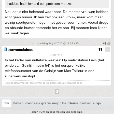
hadden, had niemand een probleem met ze.
Nou dat is niet helemaal waar hoor. De meeste vrouwen hebben
echt geen humor. Ik ben zelf ook een vrouw, maar kom maar
weinig soortgenoten tegen met gevoel voor humor. Vooral droge
en absurde humor ontbreekt het ze aan. Bij mannen kom ik dat
wel vaak tegen.
• vrijdag 24 juli 2026 @ 11:14 • 30
stavromulabeta
LOAD "$",8,1
In het kader van nutteloze weetjes: Op metrostation Gein (het
einde van Geinlijn metro 54) is het oorspronkelijke
telefoonnummer van de Geinlijn van Max Tailleur in een
kunstwerk verstopt.
Representant van het failliet van de westerse liberale maatschappij
Bellen voor een gratis mop: De Kleine Komedie opent de G
nws
steun FOK! en koop via een van deze links