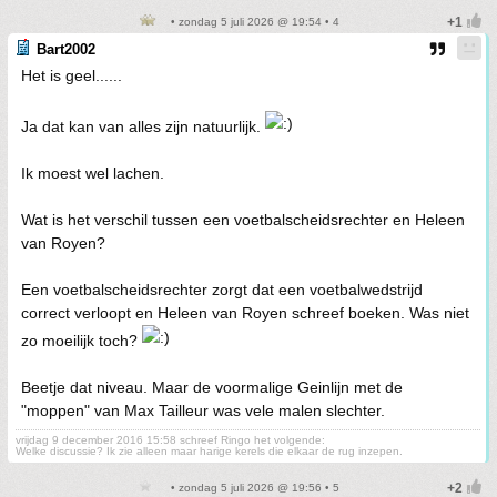
• zondag 5 juli 2026 @ 19:54 • 4
Bart2002
Het is geel......
Ja dat kan van alles zijn natuurlijk.
Ik moest wel lachen.
Wat is het verschil tussen een voetbalscheidsrechter en Heleen
van Royen?
Een voetbalscheidsrechter zorgt dat een voetbalwedstrijd
correct verloopt en Heleen van Royen schreef boeken. Was niet
zo moeilijk toch?
Beetje dat niveau. Maar de voormalige Geinlijn met de
"moppen" van Max Tailleur was vele malen slechter.
vrijdag 9 december 2016 15:58 schreef Ringo het volgende:
Welke discussie? Ik zie alleen maar harige kerels die elkaar de rug inzepen.
• zondag 5 juli 2026 @ 19:56 • 5