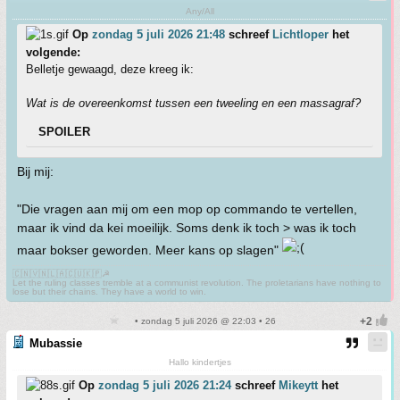
Any/All
Op
zondag 5 juli 2026 21:48
schreef
Lichtloper
het
volgende:
Belletje gewaagd, deze kreeg ik:
Wat is de overeenkomst tussen een tweeling en een massagraf?
SPOILER
Bij mij:
"Die vragen aan mij om een mop op commando te vertellen,
maar ik vind da kei moeilijk. Soms denk ik toch > was ik toch
maar bokser geworden. Meer kans op slagen"
🇨🇳🇻🇳🇱🇦🇨🇺🇰🇵☭
Let the ruling classes tremble at a communist revolution. The proletarians have nothing to
lose but their chains. They have a world to win.
• zondag 5 juli 2026 @ 22:03 • 26
Mubassie
Hallo kindertjes
Op
zondag 5 juli 2026 21:24
schreef
Mikeytt
het