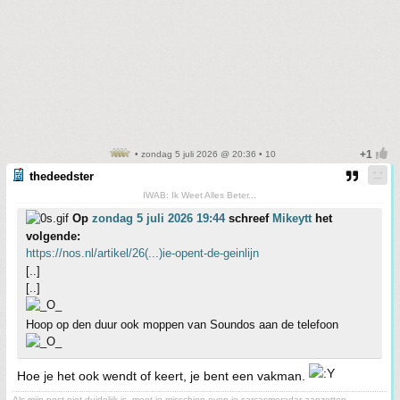
• zondag 5 juli 2026 @ 20:36 • 10
thedeedster
IWAB: Ik Weet Alles Beter...
Op
zondag 5 juli 2026 19:44
schreef
Mikeytt
het
volgende:
https://nos.nl/artikel/26(...)ie-opent-de-geinlijn
[..]
[..]
Hoop op den duur ook moppen van Soundos aan de telefoon
Hoe je het ook wendt of keert, je bent een vakman.
Als mijn post niet duidelijk is, moet je misschien even je sarcasmeradar aanzetten.