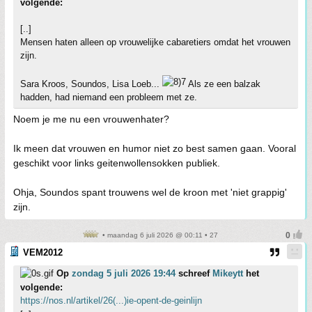
volgende:
[..]
Mensen haten alleen op vrouwelijke cabaretiers omdat het vrouwen
zijn.
Sara Kroos, Soundos, Lisa Loeb...
Als ze een balzak
hadden, had niemand een probleem met ze.
Noem je me nu een vrouwenhater?
Ik meen dat vrouwen en humor niet zo best samen gaan. Vooral
geschikt voor links geitenwollensokken publiek.
Ohja, Soundos spant trouwens wel de kroon met 'niet grappig'
zijn.
• maandag 6 juli 2026 @ 00:11 • 27
VEM2012
Op
zondag 5 juli 2026 19:44
schreef
Mikeytt
het
volgende:
https://nos.nl/artikel/26(...)ie-opent-de-geinlijn