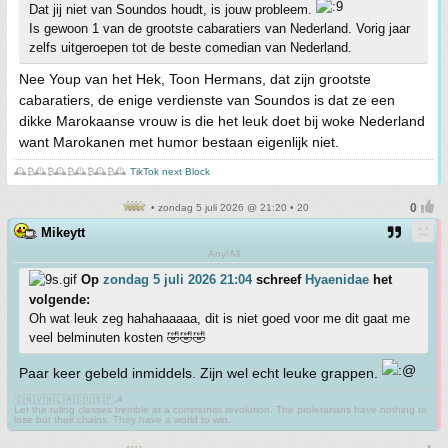
Dat jij niet van Soundos houdt, is jouw probleem.
Is gewoon 1 van de grootste cabaratiers van Nederland. Vorig jaar
zelfs uitgeroepen tot de beste comedian van Nederland.
Nee Youp van het Hek, Toon Hermans, dat zijn grootste
cabaratiers, de enige verdienste van Soundos is dat ze een
dikke Marokaanse vrouw is die het leuk doet bij woke Nederland
want Marokanen met humor bestaan eigenlijk niet.
🕰️₿🕰️₿🕰️₿🕰️₿🕰️₿🕰️
TikTok next Block
• zondag 5 juli 2026 @ 21:20 • 20
Mikeytt
Any/All
Op
zondag 5 juli 2026 21:04
schreef
Hyaenidae
het
volgende:
Oh wat leuk zeg hahahaaaaa, dit is niet goed voor me dit gaat me
veel belminuten kosten 🤣🤣🤣
Paar keer gebeld inmiddels. Zijn wel echt leuke grappen.
🇨🇳🇻🇳🇱🇦🇨🇺🇰🇵☭
Let the ruling classes tremble at a communist revolution. The proletarians have nothing to
lose but their chains. They have a world to win.