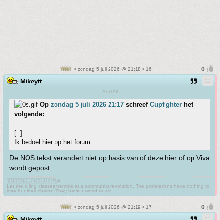
• zondag 5 juli 2026 @ 21:18 • 16
Mikeytt
Any/All
Op
zondag 5 juli 2026 21:17
schreef
Cupfighter
het
volgende:
[..]
Ik bedoel hier op het forum
De NOS tekst verandert niet op basis van of deze hier of op Viva
wordt gepost.
🇨🇳🇻🇳🇱🇦🇨🇺🇰🇵☭
Let the ruling classes tremble at a communist revolution. The proletarians have nothing to
lose but their chains. They have a world to win.
• zondag 5 juli 2026 @ 21:19 • 17
Mikeytt