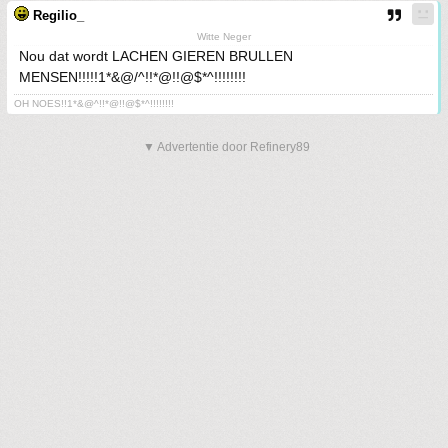
Regilio_
Witte Neger
Nou dat wordt LACHEN GIEREN BRULLEN
MENSEN!!!!!1*&@/^!!*@!!@$*^!!!!!!!!
OH NOES!!1*&@^!!*@!!@$*^!!!!!!!!
▼ Advertentie door Refinery89