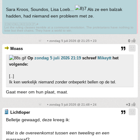
Sara Kroos, Soundos, Lisa Loeb...
Als ze een balzak
hadden, had niemand een probleem met ze.
🇨🇳🇻🇳🇱🇦🇨🇺🇰🇵☭
Let the ruling classes tremble at a communist revolution. The proletarians have nothing to
lose but their chains. They have a world to win.
• zondag 5 juli 2026 @ 21:25 • 23
Moass
Op
zondag 5 juli 2026 21:19
schreef
Mikeytt
het
volgende:
[..]
Ik ken werkelijk niemand zonder onbeperkt bellen op de tel.
Gaat meer om hun plaat, maat.
• zondag 5 juli 2026 @ 21:48 • 24
Lichtloper
Belletje gewaagd, deze kreeg ik:
Wat is de overeenkomst tussen een tweeling en een
massagraf?