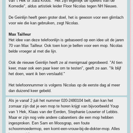
van 't Hek of Sara Kroos. "Het zijn eigenlijk de spelers van de
Komedie", aldus artistiek leider Floor Nicolas tegen NH Nieuws.
De Geinlijn heeft geen groter doel, het is gewoon voor een glimlach
voor wie die kan gebruiken, zegt Nicolas.
Max Tailleur
Het idee van deze telefoonlijn is gebaseerd op een idee uit de jaren
70 van Max Tailleur. Ook toen kon je bellen voor een mop. Nicolas
belde vroeger al met die lijn.
Ook de nieuwe Geinlijn heeft ze al menigmaal geprobeerd. "Al tien
keer, maar ook een paar keer om te testen", geeft ze aan. "Ik blijf
het doen, want ik ben verslaafd."
Het telefoonnummer is volgens Nicolas op de eerste dag al meer
dan duizend keer gebeld.
Als je vanaf 2 juli het nummer 020-2480104 belt, dan kan het
zomaar zijn dat je een mop te horen krijgt van bijvoorbeeld Youp
van ’t Hek, Klaas van der Eerden, Stephanie Louwrier of Lebbis.
Maar er zijn nog vele andere cabaretiers die een mop hebben
ingesproken. Een Sam en Moosgrap, een foute
schoonmoedermop, een komt-een-vrouw-bij-de-dokter-mop. Alles