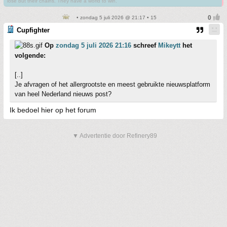
lose but their chains. They have a world to win.
• zondag 5 juli 2026 @ 21:17 • 15
Cupfighter
Op
zondag 5 juli 2026 21:16
schreef
Mikeytt
het
volgende:
[..]
Je afvragen of het allergrootste en meest gebruikte nieuwsplatform
van heel Nederland nieuws post?
Ik bedoel hier op het forum
▼ Advertentie door Refinery89