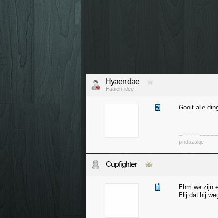
Hyaenidae
Haaien-idee
Gooit alle di
pindazakje
Cupfighter
Ehm we zijn e
Blij dat hij we