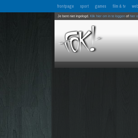
frontpage
sport
games
film & tv
web
Je bent niet ingelogd.
Klik hier om in te loggen
of
hier 