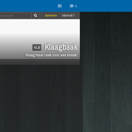
doneren
inbreuk?
Klaagbaak
KLB
Klaag maar raak voor een knaak.