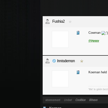
Fushia2
Cowman
@jigggy
Innisdemon
Koeman held
'Me' is géén bez
abonnement
Unibet
Coolblue
Bitvavo