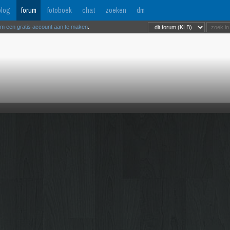
log
forum
fotoboek
chat
zoeken
dm
om een gratis account aan te maken
.