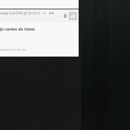
ondag 5 juli 2026 @ 18:15
:58
#4
 carrière als trainer.
ntact op in de dm.