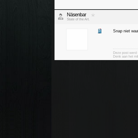
Näsenbar
State of the Art.
Snap niet waar
Deze post werd 
Denk aan het mil