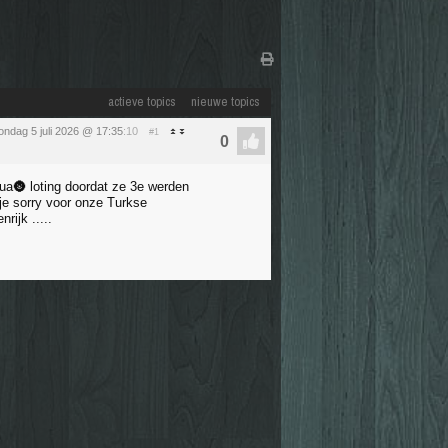
actieve topics
nieuwe topics
ondag 5 juli 2026 @ 17:35
:10
#1
ua🌚 loting doordat ze 3e werden
ije sorry voor onze Turkse
rijk .....