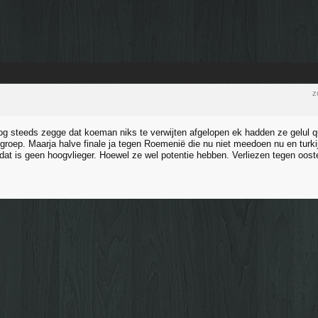
z
g steeds zegge dat koeman niks te verwijten afgelopen ek hadden ze gelul q
 groep. Maarja halve finale ja tegen Roemenië die nu niet meedoen nu en turk
at is geen hoogvlieger. Hoewel ze wel potentie hebben. Verliezen tegen oosten