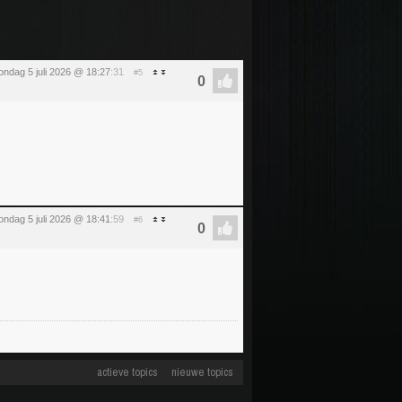
ondag 5 juli 2026 @ 18:27
:31
#5
ondag 5 juli 2026 @ 18:41
:59
#6
actieve topics
nieuwe topics