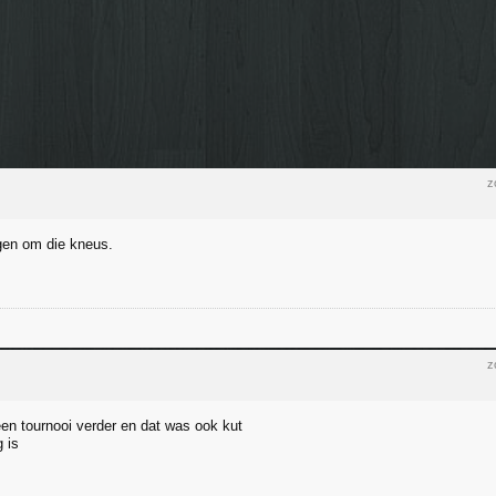
z
ngen om die kneus.
z
en tournooi verder en dat was ook kut
g is