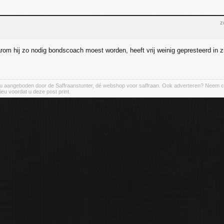
z
om hij zo nodig bondscoach moest worden, heeft vrij weinig gepresteerd in zijn
u aangeboden door de Saffraanstunter, dé webshop voor saffraan. Ook adverteren? Neem co
ieu voordat u deze post print.