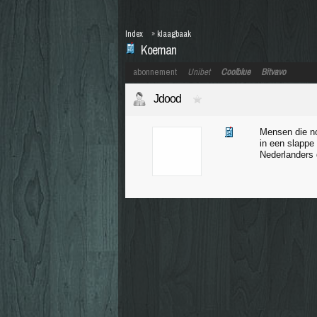
Index
»
klaagbaak
Koeman
abonnement
Unibet
Coolblue
Bitvavo
Jdood
Mensen die no
in een slappe
Nederlanders d