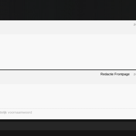
z
Redactie Frontpage
z
ittelijk voornaamwoord