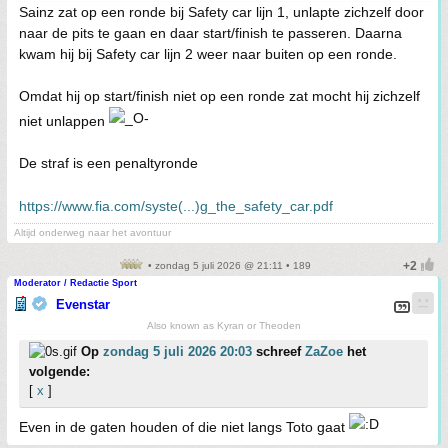
Sainz zat op een ronde bij Safety car lijn 1, unlapte zichzelf door
naar de pits te gaan en daar start/finish te passeren. Daarna
kwam hij bij Safety car lijn 2 weer naar buiten op een ronde.
Omdat hij op start/finish niet op een ronde zat mocht hij zichzelf
niet unlappen
De straf is een penaltyronde
https://www.fia.com/syste(...)g_the_safety_car.pdf
Altijd onderweg naar het avontuur
• zondag 5 juli 2026 @ 21:11 • 189
Moderator / Redactie Sport
Evenstar
Also known as Kyran or Theoden
Op
zondag 5 juli 2026 20:03
schreef
ZaZoe
het
volgende:
[
x
]
Even in de gaten houden of die niet langs Toto gaat