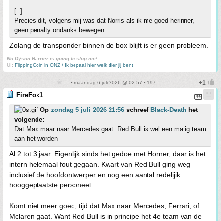
[..]
Precies dit, volgens mij was dat Norris als ik me goed herinner,
geen penalty ondanks bewegen.
Zolang de transponder binnen de box blijft is er geen probleem.
No Dyson Barrier is going to stop me!
UI:
FlippingCoin in ONZ / Ik bepaal hier welk dier jij bent
• maandag 6 juli 2026 @ 02:57 • 197
FireFox1
Op
zondag 5 juli 2026 21:56
schreef
Black-Death
het
volgende:
Dat Max maar naar Mercedes gaat. Red Bull is wel een matig team
aan het worden
Al 2 tot 3 jaar. Eigenlijk sinds het gedoe met Horner, daar is het
intern helemaal fout gegaan. Kwart van Red Bull ging weg
inclusief de hoofdontwerper en nog een aantal redelijik
hooggeplaatste personeel.
Komt niet meer goed, tijd dat Max naar Mercedes, Ferrari, of
Mclaren gaat. Want Red Bull is in principe het 4e team van de