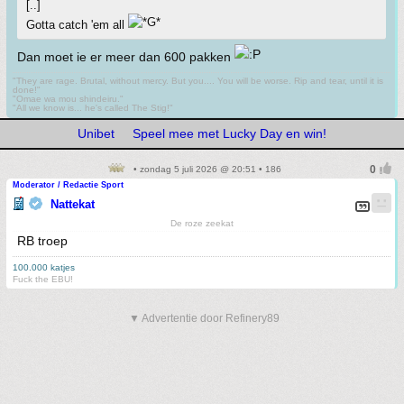
[..]
Gotta catch 'em all
Dan moet ie er meer dan 600 pakken
"They are rage. Brutal, without mercy. But you.... You will be worse. Rip and tear, until it is
done!"
"Omae wa mou shindeiru."
"All we know is... he's called The Stig!"
Unibet
Speel mee met Lucky Day en win!
• zondag 5 juli 2026 @ 20:51 • 186
Moderator / Redactie Sport
Nattekat
De roze zeekat
RB troep
100.000 katjes
Fuck the EBU!
▼ Advertentie door Refinery89