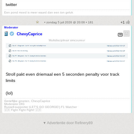
twitter
Een pond moed is meer waard dan een ton geluk
• zondag 5 juli 2026 @ 20:06 • 181
Moderator
ChevyCaprice
Multidisciplinair simcoureur
Stroll pakt even driemaal een 5 seconden penalty voor track
limits
(lol)
Gerieflijke groeten, ChevyCaprice
Moderator DIG
Russell-supporter (LET'S GO GEORGE!) F1 Watcher
🇺🇦 Fight Fight Fight! 🇺🇦
▼ Advertentie door Refinery89