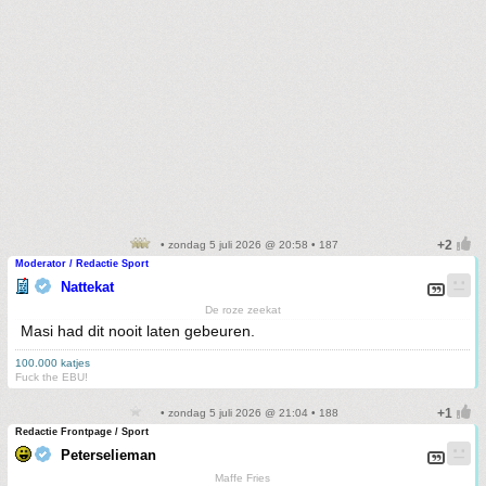
• zondag 5 juli 2026 @ 20:58 • 187
Moderator / Redactie Sport
Nattekat
De roze zeekat
Masi had dit nooit laten gebeuren.
100.000 katjes
Fuck the EBU!
• zondag 5 juli 2026 @ 21:04 • 188
Redactie Frontpage / Sport
Peterselieman
Maffe Fries