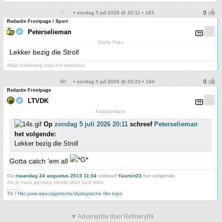
• zondag 5 juli 2026 @ 20:11 • 183
Redactie Frontpage / Sport
Peterselieman
Maffe Fries
Lekker bezig die Stroll
Altijd onderweg naar het avontuur
• zondag 5 juli 2026 @ 20:23 • 184
Redactie Frontpage
LTVDK
Kazaamdavu
Op
zondag 5 juli 2026 20:11
schreef
Peterselieman
het volgende:
Lekker bezig die Stroll
Gotta catch 'em all
Op
maandag 24 augustus 2015 11:34
schreef
Yasmin23
het volgende:
Als je maar genoeg moeite doet past alles.
_____
TV / Het post-apocalyptische/dystopische film topic
▼ Advertentie door Refinery89