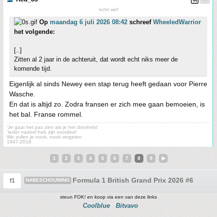
'echt wel'
Op
maandag 6 juli 2026 08:42
schreef
WheeledWarrior
het volgende:
[..]
Zitten al 2 jaar in de achteruit, dat wordt echt niks meer de
komende tijd.
Eigenlijk al sinds Newey een stap terug heeft gedaan voor Pierre
Wasche.
En dat is altijd zo. Zodra fransen er zich mee gaan bemoeien, is
het bal. Franse rommel.
'Je gaat het pas zien als je het doorhebt'
'Ieder nadeel heb zijn voordeel'
We zullen je nooit, nooit vergeten
1947-2016
1
2
3
4
5
6
7
8
9
Formula 1 British Grand Prix 2026 #6
f1
NABESCHOUWING
steun FOK! en koop via een van deze links
Coolblue
Bitvavo