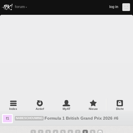
forum
log in
Index
Actief
MyAT
Nieuw
Dicht
Formula 1 British Grand Prix 2026 #6
f1
NABESCHOUWING
1
2
3
4
5
6
7
8
9