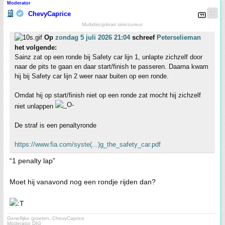
Moderator
ChevyCaprice
Multidisciplinair simcoureur
Op
zondag 5 juli 2026 21:04
schreef
Peterselieman
het volgende:
Sainz zat op een ronde bij Safety car lijn 1, unlapte zichzelf door
naar de pits te gaan en daar start/finish te passeren. Daarna kwam
hij bij Safety car lijn 2 weer naar buiten op een ronde.
Omdat hij op start/finish niet op een ronde zat mocht hij zichzelf
niet unlappen
De straf is een penaltyronde
https://www.fia.com/syste(...)g_the_safety_car.pdf
“1 penalty lap”
Moet hij vanavond nog een rondje rijden dan?
Gerieflijke groeten, ChevyCaprice
Moderator DIG