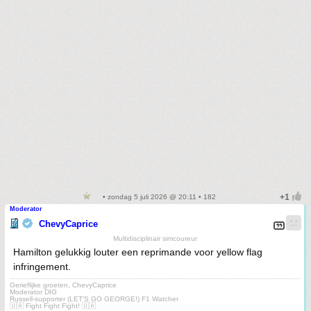
• zondag 5 juli 2026 @ 20:11 • 182
Moderator
ChevyCaprice
Multidisciplinair simcoureur
Hamilton gelukkig louter een reprimande voor yellow flag
infringement.
Gerieflijke groeten, ChevyCaprice
Moderator DIG
Russell-supporter (LET'S GO GEORGE!) F1 Watcher
🇺🇦 Fight Fight Fight! 🇺🇦