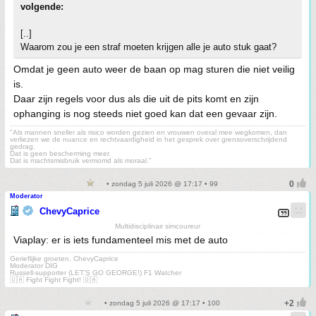
volgende:
[..]
Waarom zou je een straf moeten krijgen alle je auto stuk gaat?
Omdat je geen auto weer de baan op mag sturen die niet veilig
is.
Daar zijn regels voor dus als die uit de pits komt en zijn
ophanging is nog steeds niet goed kan dat een gevaar zijn.
"Als mannen sneller als risico worden gezien en vrouwen overal mee wegkomen, dan
verliezen we de nuance en rechtvaardigheid in het gesprek over grensoverschrijdend
gedrag.
Dat is geen bescherming meer.
Dat is machtsmisbruik vermomd als moraal."
• zondag 5 juli 2026 @ 17:17 • 99
Moderator
ChevyCaprice
Multidisciplinair simcoureur
Viaplay: er is iets fundamenteel mis met de auto
Gerieflijke groeten, ChevyCaprice
Moderator DIG
Russell-supporter (LET'S GO GEORGE!) F1 Watcher
🇺🇦 Fight Fight Fight! 🇺🇦
• zondag 5 juli 2026 @ 17:17 • 100