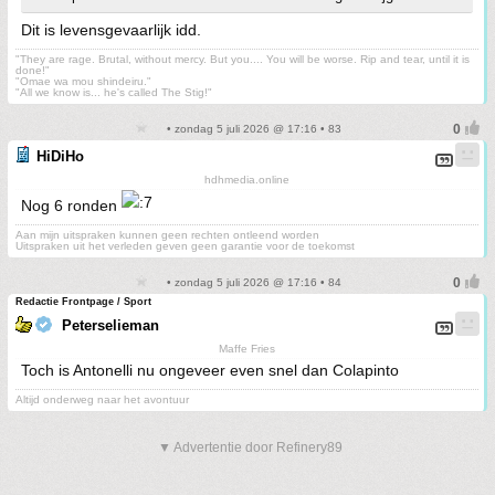
Dit is levensgevaarlijk idd.
"They are rage. Brutal, without mercy. But you.... You will be worse. Rip and tear, until it is
done!"
"Omae wa mou shindeiru."
"All we know is... he's called The Stig!"
• zondag 5 juli 2026 @ 17:16 • 83
HiDiHo
hdhmedia.online
Nog 6 ronden
Aan mijn uitspraken kunnen geen rechten ontleend worden
Uitspraken uit het verleden geven geen garantie voor de toekomst
• zondag 5 juli 2026 @ 17:16 • 84
Redactie Frontpage / Sport
Peterselieman
Maffe Fries
Toch is Antonelli nu ongeveer even snel dan Colapinto
Altijd onderweg naar het avontuur
▼ Advertentie door Refinery89