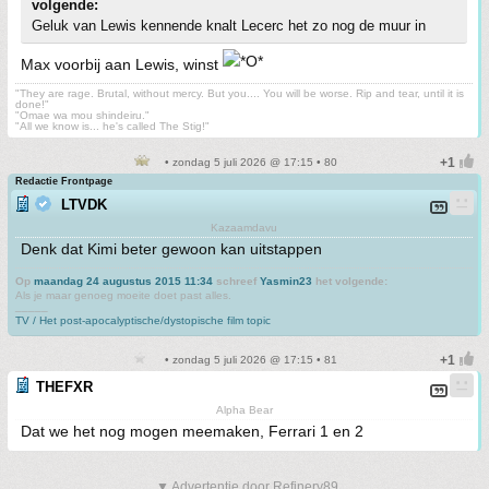
volgende:
Geluk van Lewis kennende knalt Lecerc het zo nog de muur in
Max voorbij aan Lewis, winst
"They are rage. Brutal, without mercy. But you.... You will be worse. Rip and tear, until it is
done!"
"Omae wa mou shindeiru."
"All we know is... he's called The Stig!"
• zondag 5 juli 2026 @ 17:15 • 80
Redactie Frontpage
LTVDK
Kazaamdavu
Denk dat Kimi beter gewoon kan uitstappen
Op
maandag 24 augustus 2015 11:34
schreef
Yasmin23
het volgende:
Als je maar genoeg moeite doet past alles.
_____
TV / Het post-apocalyptische/dystopische film topic
• zondag 5 juli 2026 @ 17:15 • 81
THEFXR
Alpha Bear
Dat we het nog mogen meemaken, Ferrari 1 en 2
▼ Advertentie door Refinery89