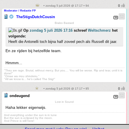
• zondag 5 juli 2026 @ 17:17 • 94
Moderator / Redactie FP
TheStigsDutchCousin
Brabo Bastard
Op
zondag 5 juli 2026 17:16
schreef
Weltschmerz
het
volgende:
Heeft die Antonelli toch bijna half zoveel pech als Russell dit jaar.
En ze rijden bij hetzelfde team.
Hmmm...
"They are rage. Brutal, without mercy. But you.... You will be worse. Rip and tear, until it is
done!"
"Omae wa mou shindeiru."
"All we know is... he's called The Stig!"
• zondag 5 juli 2026 @ 17:17 • 95
ondeugend
Lost in Sound
Haha lekker eigenwijs.
And everything under the sun is in tune
But the sun is eclipsed by the moon.
And Prince is still here!