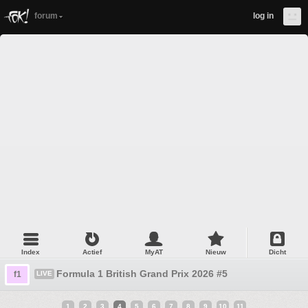
forum
log in
Index
Actief
MyAT
Nieuw
Dicht
Formula 1 British Grand Prix 2026 #5
f1
LIVE
1
2
3
4
5
6
7
8
9
10
11