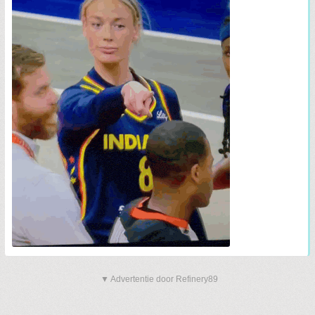
▼ Advertentie door Refinery89