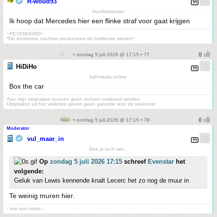
R-woud93
Voorbeelduser
Ik hoop dat Mercedes hier een flinke straf voor gaat krijgen
~FEYENOORD~
*De donkerste nachten produceren de helderste sterren*
• zondag 5 juli 2026 @ 17:15 • 77
HiDiHo
hdhmedia.online
Box the car
Aan mijn uitspraken kunnen geen rechten ontleend worden
Uitspraken uit het verleden geven geen garantie voor de toekomst
• zondag 5 juli 2026 @ 17:15 • 78
Moderator
vul_maar_in
Doe je toch wel...
Op
zondag 5 juli 2026 17:15
schreef
Evenstar
het
volgende:
Geluk van Lewis kennende knalt Lecerc het zo nog de muur in
Te weinig muren hier.
- vmi voor intimi -