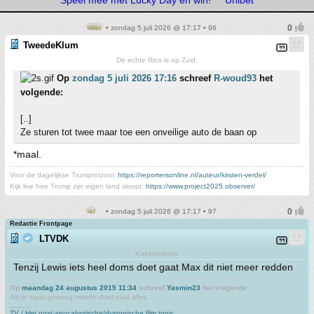
Speel mee met Lucky Day en win!
Unibet
• zondag 5 juli 2026 @ 17:17 • 96
TweedeKlum
De echte Rico is op Zuid.
Op
zondag 5 juli 2026 17:16
schreef
R-woud93
het
volgende:
[..]
Ze sturen tot twee maar toe een onveilige auto de baan op
*maal.
Voor de dagelijkse Trumprotzooi:
https://reportersonline.nl/auteur/kirsten-verdel/
Kijk live hoe Trump zijn eigen land sloopt:
https://www.project2025.observer/
• zondag 5 juli 2026 @ 17:17 • 97
Redactie Frontpage
LTVDK
Kazaamdavu
Tenzij Lewis iets heel doms doet gaat Max dit niet meer redden
Op
maandag 24 augustus 2015 11:34
schreef
Yasmin23
het volgende:
Als je maar genoeg moeite doet past alles.
_____
TV / Het post-apocalyptische/dystopische film topic