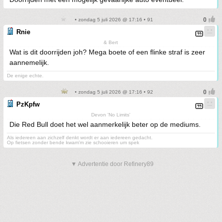
• zondag 5 juli 2026 @ 17:16 • 91
Rnie
& Bert
Wat is dit doorrijden joh? Mega boete of een flinke straf is zeer
aannemelijk.
De enige echte.
• zondag 5 juli 2026 @ 17:16 • 92
PzKpfw
Devon 'No Limits'
Die Red Bull doet het wel aanmerkelijk beter op de mediums.
Als iedereen aan zichzelf denkt wordt er aan iedereen gedacht.
Op fietsen zonder bende kwam'm zie schooieren um spek
▼ Advertentie door Refinery89