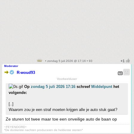
• zondag 5 juli 2026 @ 17:16 • 93
Moderator
R-woud93
Voorbeelduser
Op
zondag 5 juli 2026 17:16
schreef
Middelpunt
het
volgende:
[..]
Waarom zou je een straf moeten krijgen alle je auto stuk gaat?
Ze sturen tot twee maar toe een onveilige auto de baan op
~FEYENOORD~
*De donkerste nachten produceren de helderste sterren*