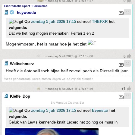
• zondag 5 juli 2026 @ 17:16 • 87
Eindredactie Sport / Forummod
heywoodu
Op
zondag 5 juli 2026 17:15
schreef
THEFXR
het
volgende:
Dat we het nog mogen meemaken, Ferrari 1 en 2
Mogen/moeten, het is maar hoe je het ziet
• zondag 5 juli 2026 @ 17:16 • 88
Weltschmerz
Heeft die Antonelli toch bijna half zoveel pech als Russell dit jaar.
Wees gehoorzaam. Alleen samen krijgen we de vrijheid eronder.
• zondag 5 juli 2026 @ 17:16 • 89
Kleffe_Dop
Sic Mundus Creatus Est
Op
zondag 5 juli 2026 17:15
schreef
Evenstar
het
volgende:
Geluk van Lewis kennende knalt Lecerc het zo nog de muur in