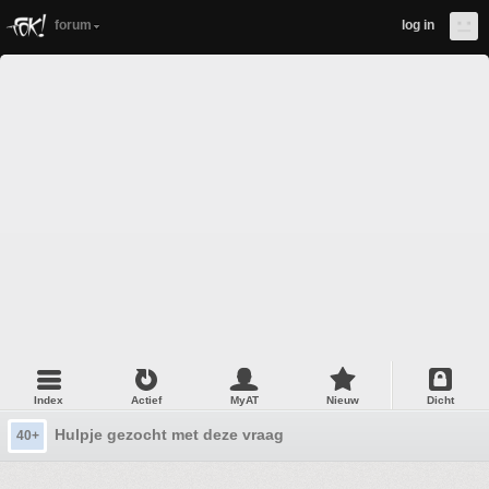
forum
log in
Index
Actief
MyAT
Nieuw
Dicht
Hulpje gezocht met deze vraag
40+