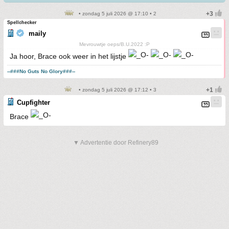
• zondag 5 juli 2026 @ 17:10 • 2
Spellchecker
maily
Mevrouwtje oeps/B.U.2022 :P
Ja hoor, Brace ook weer in het lijstje
--###No Guts No Glory###--
• zondag 5 juli 2026 @ 17:12 • 3
Cupfighter
Brace
▼ Advertentie door Refinery89