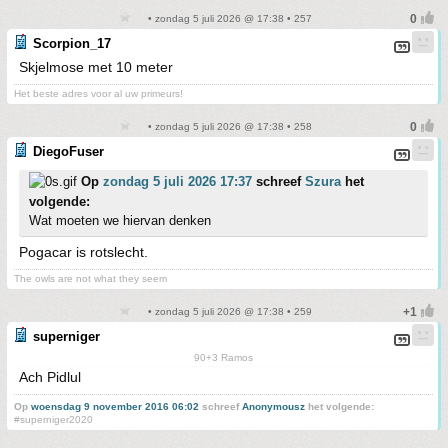
• zondag 5 juli 2026 @ 17:38 • 257
Scorpion_17
Skjelmose met 10 meter
Het beste adres voor al uw primeurs!
• zondag 5 juli 2026 @ 17:38 • 258
DiegoFuser
Op
zondag 5 juli 2026 17:37
schreef
Szura
het
volgende:
Wat moeten we hiervan denken
Pogacar is rotslecht.
The owls are not what they seem
• zondag 5 juli 2026 @ 17:38 • 259
superniger
90+3 Ramos
Ach Pidlul
Op
woensdag 9 november 2016 06:02
schreef
Anonymousz
het volgende:
#superniger2020