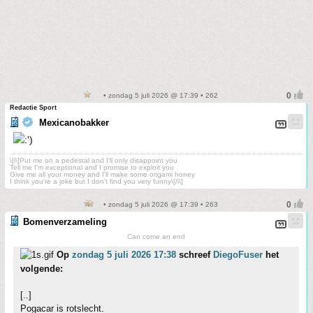
• zondag 5 juli 2026 @ 17:39 • 262
Redactie Sport
Mexicanobakker
\[i\]Put me on a pedestal and I'll only disappoint you
Tell me I'm exceptional and I promise to exploit you
Give me all your money and I'll make some origami honey
I think you're a joke but I don't find you very funny\[/i\]
• zondag 5 juli 2026 @ 17:39 • 263
Bomenverzameling
Can come an end
Op
zondag 5 juli 2026 17:38
schreef
DiegoFuser
het
volgende:
[..]
Pogacar is rotslecht.