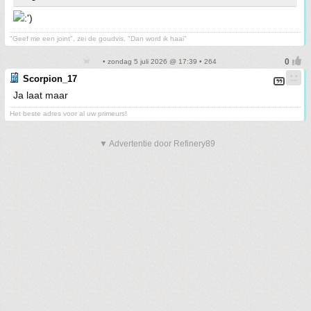
"Geef me een joint", zei de goudvis, "Dan word ik haai"
• zondag 5 juli 2026 @ 17:39 • 264
Scorpion_17
Ja laat maar
Het beste adres voor al uw primeurs!
▼ Advertentie door Refinery89