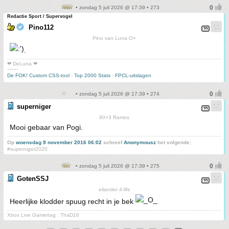
• zondag 5 juli 2026 @ 17:39 • 273
Redactie Sport / Supervogel
Pino112
Pino van Luna O+
.
❤ DeLuna ❤
-------
De FOK! Custom CSS-tool
-
Top 2000 Stats
-
FPCL-uitslagen
• zondag 5 juli 2026 @ 17:39 • 274
superniger
90+3 Ramos
Mooi gebaar van Pogi.
Op
woensdag 9 november 2016 06:02
schreef
Anonymousz
het volgende:
#superniger2020
• zondag 5 juli 2026 @ 17:39 • 275
GotenSSJ
eilander 4-life
Heerlijke klodder spuug recht in je bek
Xbox Live Gamertag : ThaD16