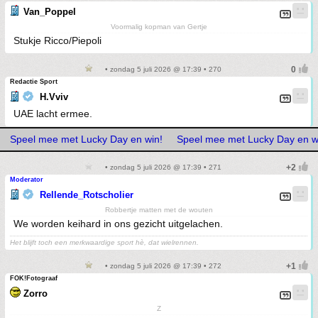
Van_Poppel
Voormalig kopman van Gertje
Stukje Ricco/Piepoli
• zondag 5 juli 2026 @ 17:39 • 270
Redactie Sport
H.Vviv
UAE lacht ermee.
Speel mee met Lucky Day en win!
Speel mee met Lucky Day en w
• zondag 5 juli 2026 @ 17:39 • 271
Moderator
Rellende_Rotscholier
Robbertje matten met de wouten
We worden keihard in ons gezicht uitgelachen.
Het blijft toch een merkwaardige sport hè, dat wielrennen.
• zondag 5 juli 2026 @ 17:39 • 272
FOK!Fotograaf
Zorro
Z