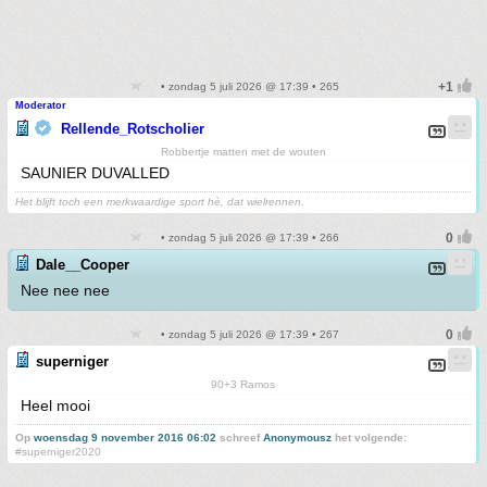
• zondag 5 juli 2026 @ 17:39 • 265
Moderator
Rellende_Rotscholier
Robbertje matten met de wouten
SAUNIER DUVALLED
Het blijft toch een merkwaardige sport hè, dat wielrennen.
• zondag 5 juli 2026 @ 17:39 • 266
Dale__Cooper
Nee nee nee
• zondag 5 juli 2026 @ 17:39 • 267
superniger
90+3 Ramos
Heel mooi
Op
woensdag 9 november 2016 06:02
schreef
Anonymousz
het volgende:
#superniger2020