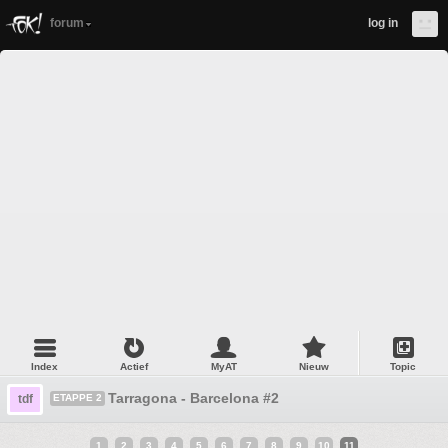
forum
log in
Index
Actief
MyAT
Nieuw
Topic
Tarragona - Barcelona #2
tdf
ETAPPE 2
1
2
3
4
5
6
7
8
9
10
11