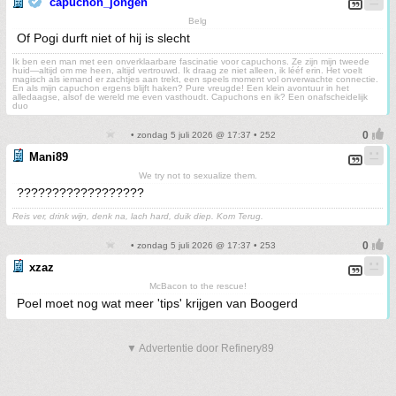
capuchon_jongen
Belg
Of Pogi durft niet of hij is slecht
Ik ben een man met een onverklaarbare fascinatie voor capuchons. Ze zijn mijn tweede
huid—altijd om me heen, altijd vertrouwd. Ik draag ze niet alleen, ik lééf erin. Het voelt
magisch als iemand er zachtjes aan trekt, een speels moment vol onverwachte connectie.
En als mijn capuchon ergens blijft haken? Pure vreugde! Een klein avontuur in het
alledaagse, alsof de wereld me even vasthoudt. Capuchons en ik? Een onafscheidelijk
duo
• zondag 5 juli 2026 @ 17:37 • 252
Mani89
We try not to sexualize them.
??????????????????
Reis ver, drink wijn, denk na, lach hard, duik diep. Kom Terug.
• zondag 5 juli 2026 @ 17:37 • 253
xzaz
McBacon to the rescue!
Poel moet nog wat meer 'tips' krijgen van Boogerd
▼ Advertentie door Refinery89