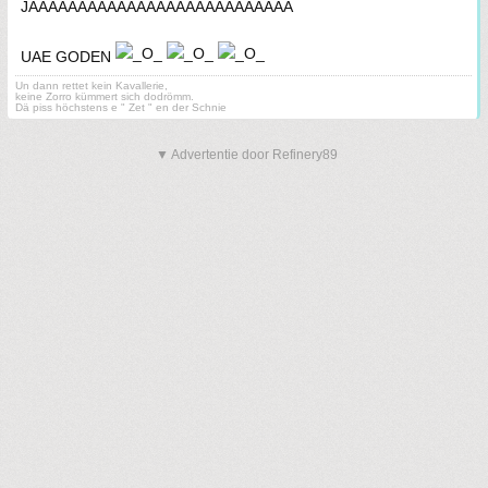
JAAAAAAAAAAAAAAAAAAAAAAAAAAA
UAE GODEN
Un dann rettet kein Kavallerie,
keine Zorro kümmert sich dodrömm.
Dä piss höchstens e " Zet " en der Schnie
▼ Advertentie door Refinery89