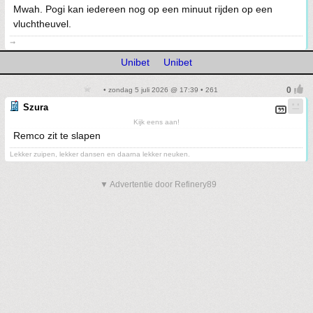
Mwah. Pogi kan iedereen nog op een minuut rijden op een
vluchtheuvel.
➞
Unibet
Unibet
• zondag 5 juli 2026 @ 17:39 • 261
Szura
Kijk eens aan!
Remco zit te slapen
Lekker zuipen, lekker dansen en daarna lekker neuken.
▼ Advertentie door Refinery89