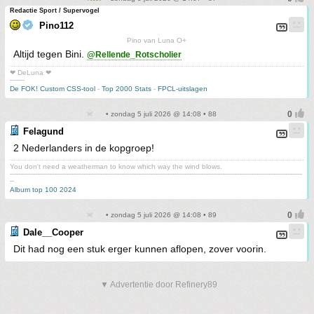
Redactie Sport / Supervogel
Pino112
Pino van Luna O+
Altijd tegen Bini.
@Rellende_Rotscholier
❤ DeLuna ❤
-------
De FOK! Custom CSS-tool
-
Top 2000 Stats
-
FPCL-uitslagen
• zondag 5 juli 2026 @ 14:08 • 88
Felagund
2 Nederlanders in de kopgroep!
You don't need a weatherman to know which way the wind blows.
-------------------------------------------------------------------------------------------------------------------------------------------
--
Album top 100 2024
• zondag 5 juli 2026 @ 14:08 • 89
Dale__Cooper
Dit had nog een stuk erger kunnen aflopen, zover voorin.
▼ Advertentie door Refinery89