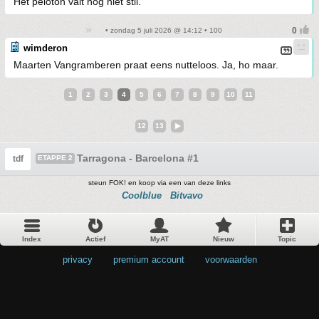
Het peloton valt nog niet stil.
• zondag 5 juli 2026 @ 14:12 • 100
wimderon
Maarten Vangramberen praat eens nutteloos. Ja, ho maar.
1
2
3
4
5
6
7
8
9
10
11
12
13
Tarragona - Barcelona #1
tdf
ETAPPE 2
steun FOK! en koop via een van deze links
Coolblue
Bitvavo
Index
Actief
MyAT
Nieuw
Topic
privacy
•
premium account
•
voorwaarden