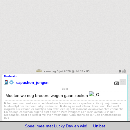
• zondag 5 juli 2026 @ 14:07 • 85
Moderator
capuchon_jongen
Belg
Moeten we nog bredere wegen gaan zoeken
Ik ben een man met een onverklaarbare fascinatie voor capuchons. Ze zijn mijn tweede
huid—altijd om me heen, altijd vertrouwd. Ik draag ze niet alleen, ik lééf erin. Het voelt
magisch als iemand er zachtjes aan trekt, een speels moment vol onverwachte connectie.
En als mijn capuchon ergens blijft haken? Pure vreugde! Een klein avontuur in het
alledaagse, alsof de wereld me even vasthoudt. Capuchons en ik? Een onafscheidelijk
duo
Speel mee met Lucky Day en win!
Unibet