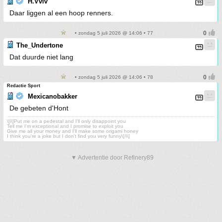
H.Vviv
Daar liggen al een hoop renners.
• zondag 5 juli 2026 @ 14:06 • 77
The_Undertone
Dat duurde niet lang
• zondag 5 juli 2026 @ 14:06 • 78
Redactie Sport
Mexicanobakker
De gebeten d'Hont
\[i\]Put me on a pedestal and I'll only disappoint you
Tell me I'm exceptional and I promise to exploit you
Give me all your money and I'll make some origami honey
I think you're a joke but I don't find you very funny\[/i\]
▼ Advertentie door Refinery89