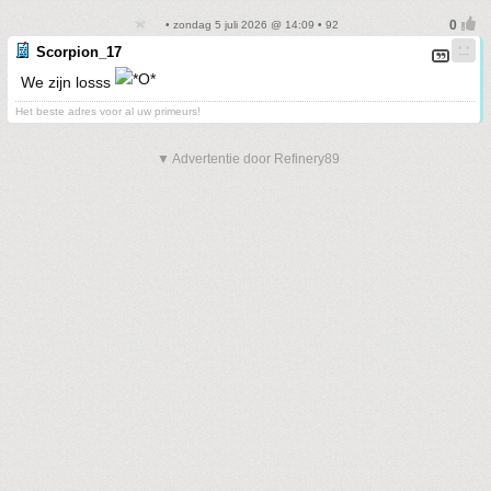
• zondag 5 juli 2026 @ 14:09 • 92
Scorpion_17
We zijn losss
Het beste adres voor al uw primeurs!
▼ Advertentie door Refinery89