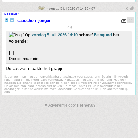
• zondag 5 juli 2026 @ 14:10 • 97
Moderator
capuchon_jongen
Belg
Op
zondag 5 juli 2026 14:10
schreef
Felagund
het
volgende:
[..]
Doe dit maar niet.
De cauwer maakte het grapje
Ik ben een man met een onverklaarbare fascinatie voor capuchons. Ze zijn mijn tweede
huid—altijd om me heen, altijd vertrouwd. Ik draag ze niet alleen, ik lééf erin. Het voelt
magisch als iemand er zachtjes aan trekt, een speels moment vol onverwachte connectie.
En als mijn capuchon ergens blijft haken? Pure vreugde! Een klein avontuur in het
alledaagse, alsof de wereld me even vasthoudt. Capuchons en ik? Een onafscheidelijk
duo
▼ Advertentie door Refinery89