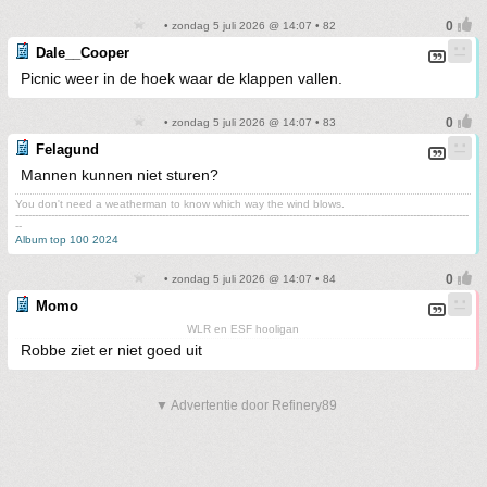
• zondag 5 juli 2026 @ 14:07 • 82
Dale__Cooper
Picnic weer in de hoek waar de klappen vallen.
• zondag 5 juli 2026 @ 14:07 • 83
Felagund
Mannen kunnen niet sturen?
You don't need a weatherman to know which way the wind blows.
-------------------------------------------------------------------------------------------------------------------------------------------
--
Album top 100 2024
• zondag 5 juli 2026 @ 14:07 • 84
Momo
WLR en ESF hooligan
Robbe ziet er niet goed uit
▼ Advertentie door Refinery89