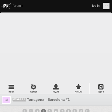
forum
log in
Index
Actief
MyAT
Nieuw
Topic
Tarragona - Barcelona #1
tdf
ETAPPE 2
1
2
3
4
5
6
7
8
9
10
11