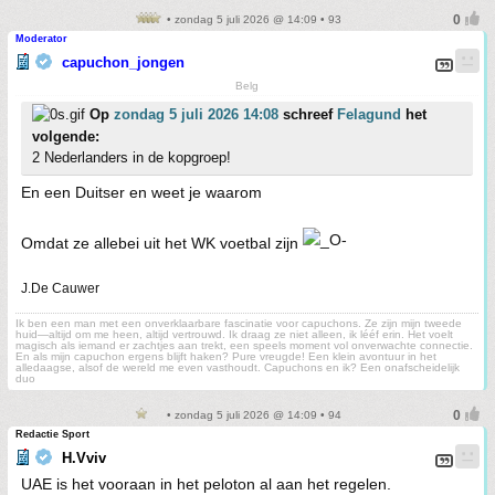
• zondag 5 juli 2026 @ 14:09 • 93
Moderator
capuchon_jongen
Belg
Op
zondag 5 juli 2026 14:08
schreef
Felagund
het
volgende:
2 Nederlanders in de kopgroep!
En een Duitser en weet je waarom
Omdat ze allebei uit het WK voetbal zijn
J.De Cauwer
Ik ben een man met een onverklaarbare fascinatie voor capuchons. Ze zijn mijn tweede
huid—altijd om me heen, altijd vertrouwd. Ik draag ze niet alleen, ik lééf erin. Het voelt
magisch als iemand er zachtjes aan trekt, een speels moment vol onverwachte connectie.
En als mijn capuchon ergens blijft haken? Pure vreugde! Een klein avontuur in het
alledaagse, alsof de wereld me even vasthoudt. Capuchons en ik? Een onafscheidelijk
duo
• zondag 5 juli 2026 @ 14:09 • 94
Redactie Sport
H.Vviv
UAE is het vooraan in het peloton al aan het regelen.