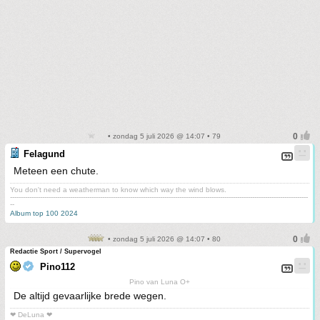
• zondag 5 juli 2026 @ 14:07 • 79
Felagund
Meteen een chute.
You don't need a weatherman to know which way the wind blows.
-------------------------------------------------------------------------------------------------------------------------------------------
--
Album top 100 2024
• zondag 5 juli 2026 @ 14:07 • 80
Redactie Sport / Supervogel
Pino112
Pino van Luna O+
De altijd gevaarlijke brede wegen.
❤ DeLuna ❤