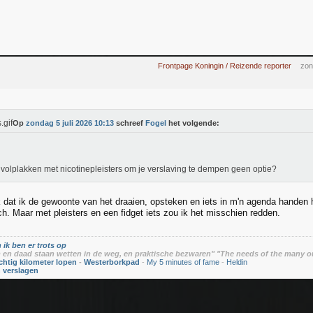
Frontpage Koningin / Reizende reporter
zon
Op
zondag 5 juli 2026 10:13
schreef
Fogel
het volgende:
jf volplakken met nicotinepleisters om je verslaving te dempen geen optie?
dat ik de gewoonte van het draaien, opsteken en iets in m'n agenda handen
ch. Maar met pleisters en een fidget iets zou ik het misschien redden.
 ik ben er trots op
en daad staan wetten in de weg, en praktische bezwaren" "The needs of the many o
chtig kilometer lopen
-
Westerborkpad
-
My 5 minutes of fame
-
Heldin
n verslagen