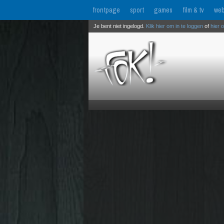
frontpage
sport
games
film & tv
web
Je bent niet ingelogd.
Klik hier om in te loggen
of
hier 