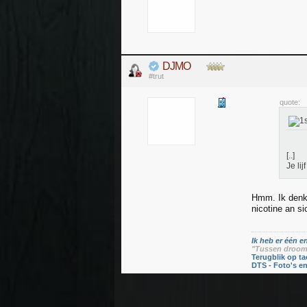
DJMO
#trut
quote:
[..]
Je li
Hmm. Ik denk 
nicotine an si
Ik heb er één en
"Tussen droom 
Terugblik op ta
DTS - Foto's e