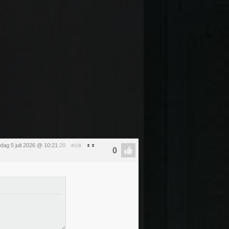
dag 5 juli 2026 @ 10:21
:20
#108