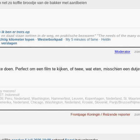
b net zo koffie broodje van de bakker met aardbeien
 ik ben er trots op
en daad staan wetten in de weg, en praktische bezwaren" "The needs of the many o
chtig kilometer lopen
-
Westerborkpad
-
My 5 minutes of fame
-
Heldin
n verslagen
Moderator
zon
te doen. Perfect om een film te kijken, of twee, wat eten, misschien een dutj
by morons!
27
:
Indonesië
26
: Peru, Nederland, Washington, Hammerfest, Leuven, Kopenhagen, Nederland, St. Maarte
merika, Nederland, Chicago, Washington, Nederland, Kroatië, Slovenië, Parijs/Brussel/Nij
Frontpage Koningin / Reizende reporter
zon