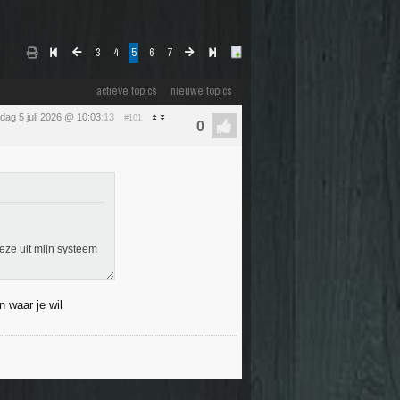
3
4
5
6
7
actieve topics
nieuwe topics
dag 5 juli 2026 @ 10:03
:13
#101
deze uit mijn systeem
n waar je wil