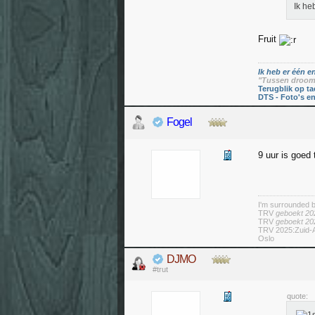
Ik he
Fruit
Ik heb er één en
"Tussen droom 
Terugblik op ta
DTS - Foto's e
Fogel
9 uur is goed 
I'm surrounded 
TRV
geboekt 20
TRV
geboekt 20
TRV 2025:Zuid-A
Oslo
DJMO
#trut
quote: