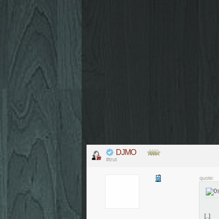
DJMO
#trut
quote:
[..]