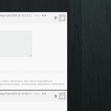
dag 5 juli 2026 @ 10:13
:31
#105
n,
Malta, Nederland, Barcelona-Napoli/Rome
megen/Kopenhagen, Griekenland, Nederland, Nederland,
dag 5 juli 2026 @ 10:16
:47
#106