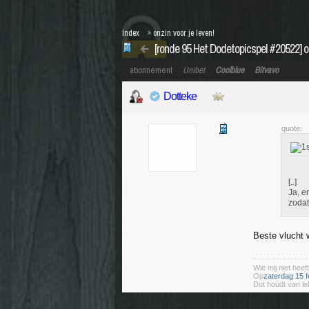
Index
»
onzin voor je leven!
[ronde 95 Het Dodetopicspel #20522] o
abonnement
Unibet
Coolblue
Bitvavo
Dotteke
quote:
[..]
Ja, e
zodat
Beste vlucht w
Wie mij niet heeft
Op
zaterdag 15 f
Dot houdt van le