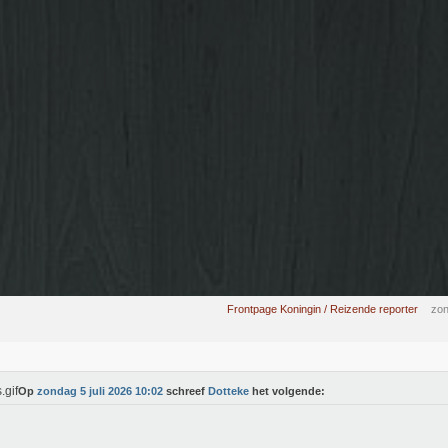
Frontpage Koningin / Reizende reporter
zon
Op
zondag 5 juli 2026 10:02
schreef
Dotteke
het volgende: