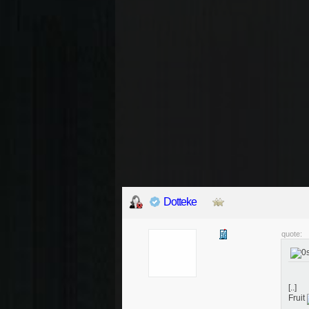
Dotteke
quote:
[..]
Fruit