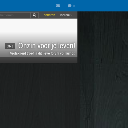
doneren
inbreuk?
Onzin voor je leven!
ONZ
Vrolijkheid troef in dit lieve forum vol humor.