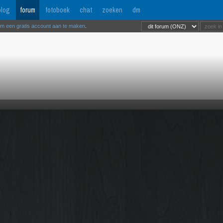
log
forum
fotoboek
chat
zoeken
dm
om een gratis account aan te maken
.