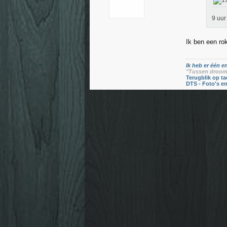
9 uur
Ik ben een rok
Ik heb er één en
"Tussen droom 
Terugblik op ta
DTS - Foto's e