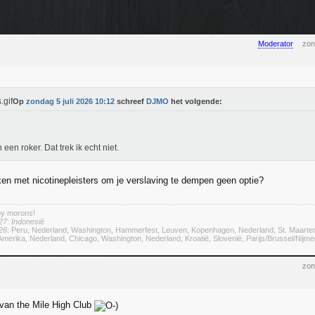
Moderator
zon
Op
zondag 5 juli 2026 10:12
schreef
DJMO
het volgende:
 een roker. Dat trek ik echt niet.
kken met nicotinepleisters om je verslaving te dempen geen optie?
by morons!
27
:
Indonesië
26
: Peru, Nederland, Washington, Hammerfest, Leuven, Kopenhagen, Nederland, St. Maarte
merika, Nederland, Chicago, Washington, Nederland, Kroatië, Slovenië, Parijs/Brussel/Nij
zon
 van the Mile High Club