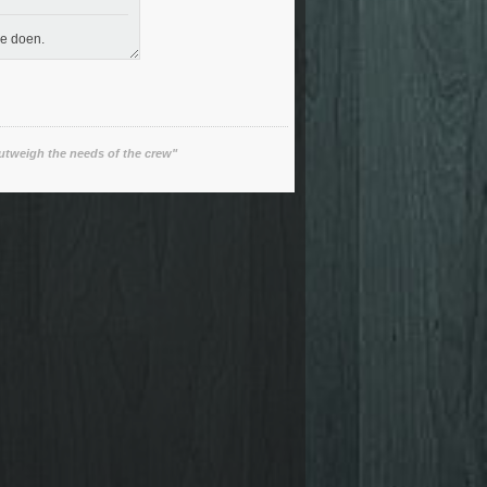
je doen.
utweigh the needs of the crew"