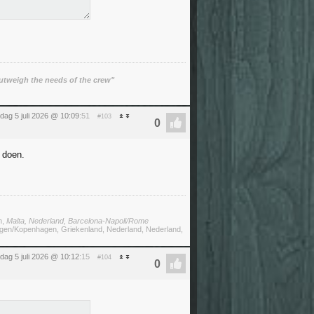
utweigh the needs of the crew"
dag 5 juli 2026 @ 10:09
:51
#103
e doen.
n,
Malta, Nederland, Barcelona-Napoli/Rome
megen/Kopenhagen, Griekenland, Nederland, Nederland,
dag 5 juli 2026 @ 10:12
:15
#104