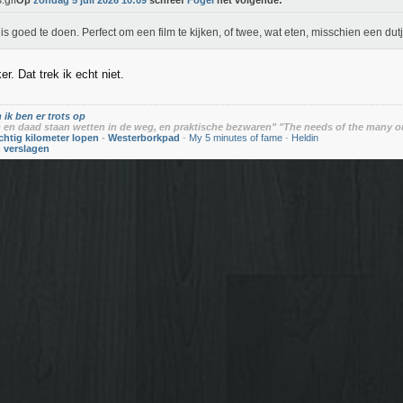
Op
zondag 5 juli 2026 10:09
schreef
Fogel
het volgende:
 is goed te doen. Perfect om een film te kijken, of twee, wat eten, misschien een dut
er. Dat trek ik echt niet.
 ik ben er trots op
en daad staan wetten in de weg, en praktische bezwaren" "The needs of the many o
chtig kilometer lopen
-
Westerborkpad
-
My 5 minutes of fame
-
Heldin
n verslagen