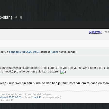
p-leiding
Moderator
zon
Op
zondag 5 juli 2026 10:01
schreef
Fogel
het volgende:
n dat is alles wat ik aan alcohol drink tijdens (en voor)de vlucht. Over ruim 9 uur is 
 ik met 0,0 promille de huurauto kan besturen
eer 9 uur. Wel fijn een huurauto dan ben je tenminste vrij om te gaan en staa
 grootgebracht, zal mij ook niet klein krijgen!
ebruari 2025 08:01
schreef
JustinK
het volgende:[/b]
kker vlot :P