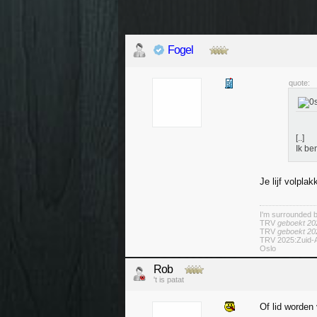
Fogel
quote:
[..]
Ik ben
Je lijf volpla
I'm surrounded 
TRV
geboekt 20
TRV
geboekt 20
TRV 2025:Zuid-A
Oslo
Rob
't is patat
Of lid worden