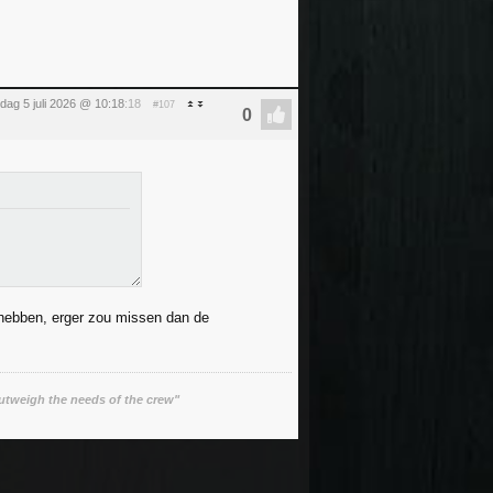
dag 5 juli 2026 @ 10:18
:18
#107
 hebben, erger zou missen dan de
utweigh the needs of the crew"