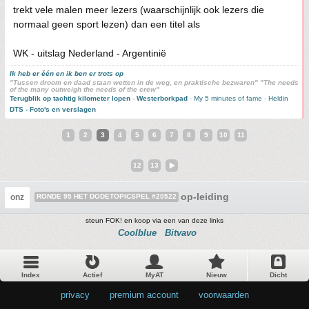
trekt vele malen meer lezers (waarschijnlijk ook lezers die
normaal geen sport lezen) dan een titel als
WK - uitslag Nederland - Argentinië
Ik heb er één en ik ben er trots op
"Tussen droom en daad staan wetten in de weg, en praktische bezwaren" "The needs
of the many outweigh the needs of the crew"
Terugblik op tachtig kilometer lopen
-
Westerborkpad
-
My 5 minutes of fame
-
Heldin
DTS - Foto's en verslagen
1
2
3
4
5
6
7
8
9
10
11
12
13
op-leiding
onz
RONDE 95 HET DODETOPICSPEL #20522
steun FOK! en koop via een van deze links
Coolblue
Bitvavo
Index
Actief
MyAT
Nieuw
Dicht
privacy
•
premium account
•
voorwaarden