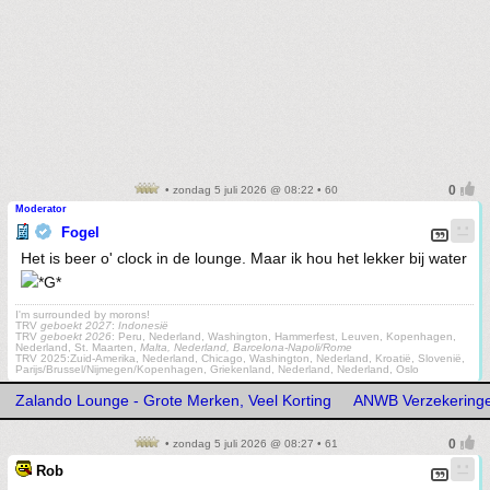
• zondag 5 juli 2026 @ 08:22 • 60
Moderator
Fogel
Het is beer o' clock in de lounge. Maar ik hou het lekker bij water
I'm surrounded by morons!
TRV
geboekt 2027
:
Indonesië
TRV
geboekt 2026
: Peru, Nederland, Washington, Hammerfest, Leuven, Kopenhagen,
Nederland, St. Maarten,
Malta, Nederland, Barcelona-Napoli/Rome
TRV 2025:Zuid-Amerika, Nederland, Chicago, Washington, Nederland, Kroatië, Slovenië,
Parijs/Brussel/Nijmegen/Kopenhagen, Griekenland, Nederland, Nederland, Oslo
Zalando Lounge - Grote Merken, Veel Korting
ANWB Verzekering
• zondag 5 juli 2026 @ 08:27 • 61
Rob