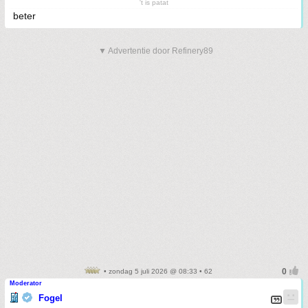
't is patat
beter
▼ Advertentie door Refinery89
• zondag 5 juli 2026 @ 08:33 • 62
Moderator
Fogel