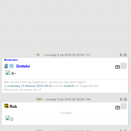
• zondag 5 juli 2026 @ 08:09 • 57
Moderator
Dotteke
Wie mij niet heeft grootgebracht, zal mij ook niet klein krijgen!
Op
zaterdag 15 februari 2025 08:01
schreef
JustinK
het volgende:[/b]
Dot houdt van lekker vlot :P
• zondag 5 juli 2026 @ 08:09 • 58
Rob
't is patat