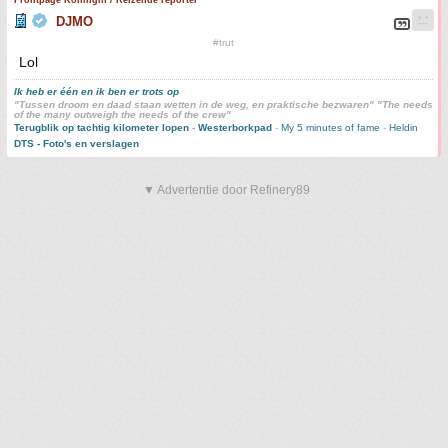
Frontpage Koningin / Reizende reporter
DJMO
#trut
Lol
Ik heb er één en ik ben er trots op
"Tussen droom en daad staan wetten in de weg, en praktische bezwaren" "The needs
of the many outweigh the needs of the crew"
Terugblik op tachtig kilometer lopen
-
Westerborkpad
-
My 5 minutes of fame
-
Heldin
DTS - Foto's en verslagen
▼ Advertentie door Refinery89