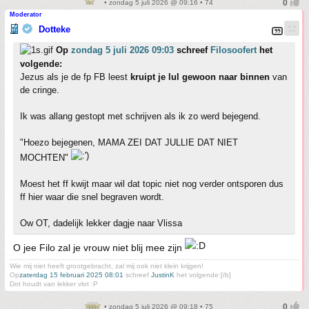
• zondag 5 juli 2026 @ 09:16 • 74
Moderator
Dotteke
Op
zondag 5 juli 2026 09:03
schreef
Filosoofert
het
volgende:
Jezus als je de fp FB leest
kruipt je lul gewoon naar binnen
van
de cringe.
Ik was allang gestopt met schrijven als ik zo werd bejegend.
"Hoezo bejegenen, MAMA ZEI DAT JULLIE DAT NIET
MOCHTEN"
Moest het ff kwijt maar wil dat topic niet nog verder ontsporen dus
ff hier waar die snel begraven wordt.
Ow OT, dadelijk lekker dagje naar Vlissa
O jee Filo zal je vrouw niet blij mee zijn
Wie mij niet heeft grootgebracht, zal mij ook niet klein krijgen!
Op
zaterdag 15 februari 2025 08:01
schreef
JustinK
het volgende:[/b]
Dot houdt van lekker vlot :P
• zondag 5 juli 2026 @ 09:18 • 75