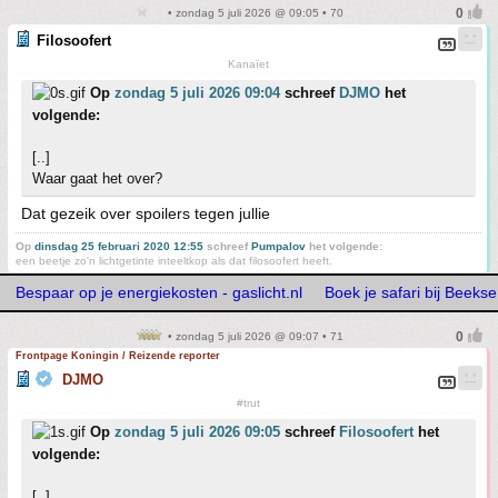
• zondag 5 juli 2026 @ 09:05 • 70
Filosoofert
Kanaïet
Op
zondag 5 juli 2026 09:04
schreef
DJMO
het
volgende:
[..]
Waar gaat het over?
Dat gezeik over spoilers tegen jullie
Op
dinsdag 25 februari 2020 12:55
schreef
Pumpalov
het volgende:
een beetje zo'n lichtgetinte inteeltkop als dat filosoofert heeft.
Bespaar op je energiekosten - gaslicht.nl
Boek je safari bij Beeks
• zondag 5 juli 2026 @ 09:07 • 71
Frontpage Koningin / Reizende reporter
DJMO
#trut
Op
zondag 5 juli 2026 09:05
schreef
Filosoofert
het
volgende:
[..]