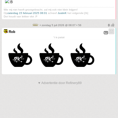
Wie mij niet heeft grootgebracht, zal mij ook niet klein krijgen!
Op
zaterdag 15 februari 2025 08:01
schreef
JustinK
het volgende:[/b]
Dot houdt van lekker vlot :P
• zondag 5 juli 2026 @ 08:07 • 56
Rob
't is patat
▼ Advertentie door Refinery89