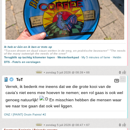
Ik heb er één en ik ben er trots op
"Tussen droom en daad staan wetten in de weg, en praktische bezwaren" "The needs
of the many outweigh the needs of the crew"
Terugblik op tachtig kilometer lopen
-
Westerborkpad
-
My 5 minutes of fame
-
Heldin
DTS - Foto's en verslagen
• zondag 5 juli 2026 @ 08:39 • 66
ToT
Verrek, ik bedenk me ineens dat we die grote kooi van de
cavia's niet eens mee hoeven te nemen; een rol gaas is ook wel
genoeg natuurlijk!
En misschien hebben die mensen waar
we naar toe gaan dat ook wel liggen.
ONZ / [PAINT] Onzin Paints! #2
• zondag 5 juli 2026 @ 08:47 • 67