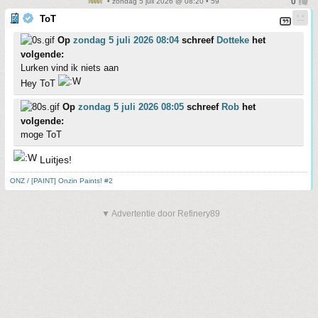
• zondag 5 juli 2026 @ 08:20 • 59
ToT
Op
zondag 5 juli 2026 08:04
schreef
Dotteke
het
volgende:
Lurken vind ik niets aan
Hey ToT
Op
zondag 5 juli 2026 08:05
schreef
Rob
het
volgende:
moge ToT
Luitjes!
ONZ / [PAINT] Onzin Paints! #2
▼ Advertentie door Refinery89