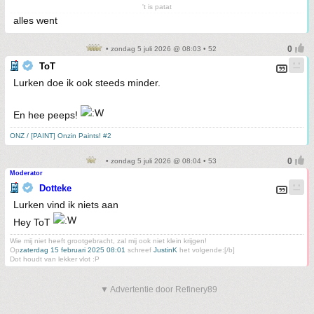
't is patat
alles went
• zondag 5 juli 2026 @ 08:03 • 52
ToT
Lurken doe ik ook steeds minder.
En hee peeps!
ONZ / [PAINT] Onzin Paints! #2
• zondag 5 juli 2026 @ 08:04 • 53
Moderator
Dotteke
Lurken vind ik niets aan
Hey ToT
Wie mij niet heeft grootgebracht, zal mij ook niet klein krijgen!
Op
zaterdag 15 februari 2025 08:01
schreef
JustinK
het volgende:[/b]
Dot houdt van lekker vlot :P
▼ Advertentie door Refinery89