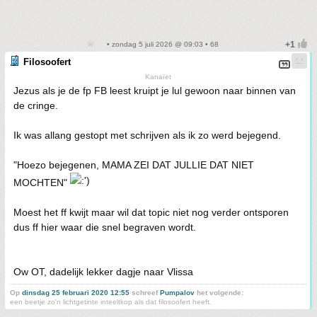
• zondag 5 juli 2026 @ 09:03 • 68
Filosoofert
Kanaïet
Jezus als je de fp FB leest kruipt je lul gewoon naar binnen van
de cringe.
Ik was allang gestopt met schrijven als ik zo werd bejegend.
"Hoezo bejegenen, MAMA ZEI DAT JULLIE DAT NIET
MOCHTEN"
Moest het ff kwijt maar wil dat topic niet nog verder ontsporen
dus ff hier waar die snel begraven wordt.
Ow OT, dadelijk lekker dagje naar Vlissa
Op
dinsdag 25 februari 2020 12:55
schreef
Pumpalov
het volgende:
een beetje zo'n lichtgetinte inteeltkop als dat filosoofert heeft.