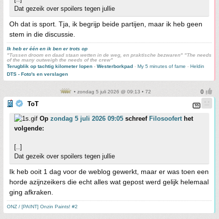
Dat gezeik over spoilers tegen jullie
Oh dat is sport. Tja, ik begrijp beide partijen, maar ik heb geen
stem in die discussie.
Ik heb er één en ik ben er trots op
"Tussen droom en daad staan wetten in de weg, en praktische bezwaren" "The needs
of the many outweigh the needs of the crew"
Terugblik op tachtig kilometer lopen
-
Westerborkpad
-
My 5 minutes of fame
-
Heldin
DTS - Foto's en verslagen
• zondag 5 juli 2026 @ 09:13 • 72
ToT
Op
zondag 5 juli 2026 09:05
schreef
Filosoofert
het
volgende:
[..]
Dat gezeik over spoilers tegen jullie
Ik heb ooit 1 dag voor de weblog gewerkt, maar er was toen een
horde azijnzeikers die echt alles wat gepost werd gelijk helemaal
ging afkraken.
ONZ / [PAINT] Onzin Paints! #2