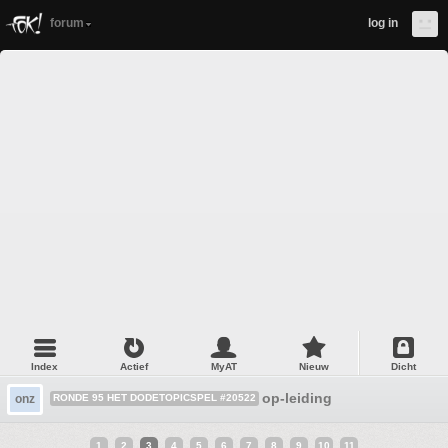
forum
log in
Index
Actief
MyAT
Nieuw
Dicht
op-leiding
onz
RONDE 95 HET DODETOPICSPEL #20522
1
2
3
4
5
6
7
8
9
10
11