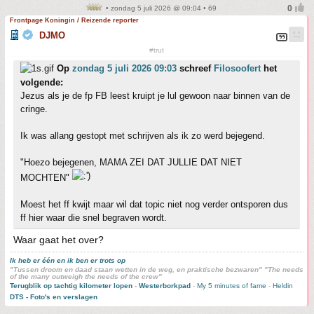
• zondag 5 juli 2026 @ 09:04 • 69
Frontpage Koningin / Reizende reporter
DJMO
#trut
Op
zondag 5 juli 2026 09:03
schreef
Filosoofert
het
volgende:
Jezus als je de fp FB leest kruipt je lul gewoon naar binnen van de
cringe.
Ik was allang gestopt met schrijven als ik zo werd bejegend.
"Hoezo bejegenen, MAMA ZEI DAT JULLIE DAT NIET
MOCHTEN"
Moest het ff kwijt maar wil dat topic niet nog verder ontsporen dus
ff hier waar die snel begraven wordt.
Waar gaat het over?
Ik heb er één en ik ben er trots op
"Tussen droom en daad staan wetten in de weg, en praktische bezwaren" "The needs
of the many outweigh the needs of the crew"
Terugblik op tachtig kilometer lopen
-
Westerborkpad
-
My 5 minutes of fame
-
Heldin
DTS - Foto's en verslagen