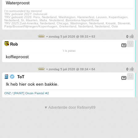
Waterproost
I'm surrounded by morons!
TRV
geboekt 2027
:
Indonesië
TRV
geboekt 2026
: Peru, Nederland, Washington, Hammerfest, Leuven, Kopenhagen,
Nederland, St. Maarten,
Malta, Nederland, Barcelona-Napoli/Rome
TRV 2025:Zuid-Amerika, Nederland, Chicago, Washington, Nederland, Kroatië, Slovenië,
Parijs/Brussel/Nijmegen/Kopenhagen, Griekenland, Nederland, Nederland, Oslo
• zondag 5 juli 2026 @ 08:33 • 63
Rob
't is patat
koffieproost
• zondag 5 juli 2026 @ 08:34 • 64
ToT
Ik heb hier ook een bakkie.
ONZ / [PAINT] Onzin Paints! #2
▼ Advertentie door Refinery89