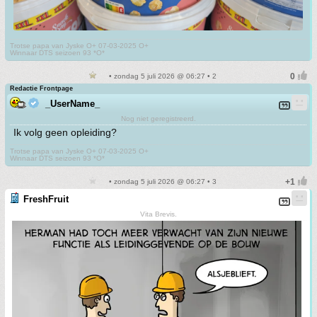
Trotse papa van Jyske O+ 07-03-2025 O+
Winnaar DTS seizoen 93 *O*
• zondag 5 juli 2026 @ 06:27 • 2
Redactie Frontpage
_UserName_
Nog niet geregistreerd.
Ik volg geen opleiding?
Trotse papa van Jyske O+ 07-03-2025 O+
Winnaar DTS seizoen 93 *O*
• zondag 5 juli 2026 @ 06:27 • 3
FreshFruit
Vita Brevis.