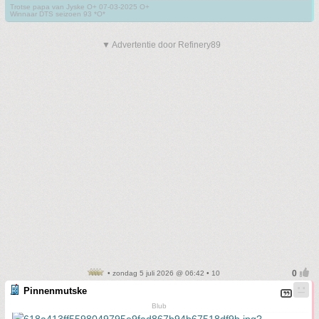
Trotse papa van Jyske O+ 07-03-2025 O+
Winnaar DTS seizoen 93 *O*
▼ Advertentie door Refinery89
• zondag 5 juli 2026 @ 06:42 • 10
Pinnenmutske
Blub