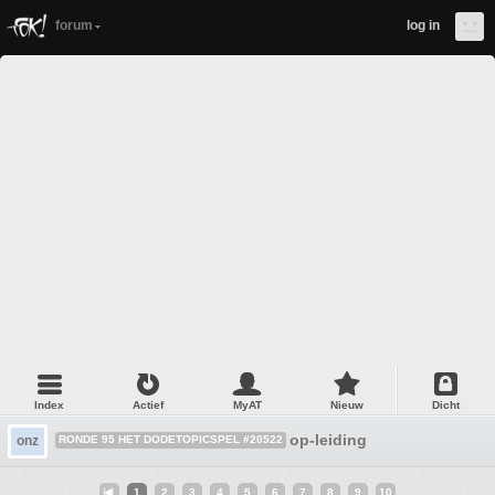
forum
log in
Index
Actief
MyAT
Nieuw
Dicht
op-leiding
onz
RONDE 95 HET DODETOPICSPEL #20522
1
2
3
4
5
6
7
8
9
10