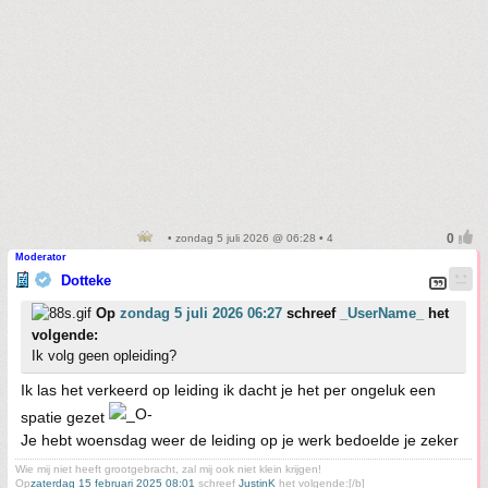
• zondag 5 juli 2026 @ 06:28 • 4
Moderator
Dotteke
Op
zondag 5 juli 2026 06:27
schreef
_UserName_
het
volgende:
Ik volg geen opleiding?
Ik las het verkeerd op leiding ik dacht je het per ongeluk een
spatie gezet
Je hebt woensdag weer de leiding op je werk bedoelde je zeker
Wie mij niet heeft grootgebracht, zal mij ook niet klein krijgen!
Op
zaterdag 15 februari 2025 08:01
schreef
JustinK
het volgende:[/b]