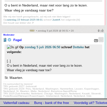
O u bent in Nederland, maar niet voor lang zo te lezen.
Waar vlieg je vandaag naar toe?
Wie mij niet heeft grootgebracht, zal mij ook niet klein krijgen!
Op
zaterdag 15 februari 2025 08:01
schreef
JustinK
het volgende:[/b]
Dot houdt van lekker vlot :P
• zondag 5 juli 2026 @ 06:51 • 20
Moderator
Fogel
Op
zondag 5 juli 2026 06:50
schreef
Dotteke
het
volgende:
[..]
O u bent in Nederland, maar niet voor lang zo te lezen.
Waar vlieg je vandaag naar toe?
St. Maarten.
I'm surrounded by morons!
TRV
geboekt 2027
:
Indonesië
TRV
geboekt 2026
: Peru, Nederland, Washington, Hammerfest, Leuven, Kopenhagen,
Nederland, St. Maarten,
Malta, Nederland, Barcelona-Napoli/Rome
TRV 2025:Zuid-Amerika, Nederland, Chicago, Washington, Nederland, Kroatië, Slovenië,
Parijs/Brussel/Nijmegen/Kopenhagen, Griekenland, Nederland, Nederland, Oslo
Vattenfall cadeau
Bunq - bank of the free
Voordelig uit? Ticketve