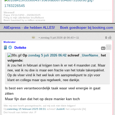
Werewolf
Papa 15/11/1950 - 29/08/2025
Fring is mijn allerliefste knuffelkont
Been haunted by a million screams
AliExpress - die hebben ALLES!
Boek goedkoper bij booking.com
• zondag 5 juli 2026 @ 06:43 • 11
Moderator
Dotteke
Op
zondag 5 juli 2026 06:42
schreef
_UserName_
het
volgende:
ik zou het in februari al krijgen toen ik er net 4 maanden zat. Maar
nee, wat ik nu doe is maar een fractie van het totale takenpakket.
Op de vloer vind ik het wel leuk om aanspreekpunt te zijn voor
klant en collega maar qua regelwerk, nee dankje.
Is best een verantwoordelijk taak waar veel energie in gaat
zitten
Maar fijn dan dat het op deze manier kan toch
Wie mij niet heeft grootgebracht, zal mij ook niet klein krijgen!
Op
zaterdag 15 februari 2025 08:01
schreef
JustinK
het volgende:[/b]
Dot houdt van lekker vlot :P