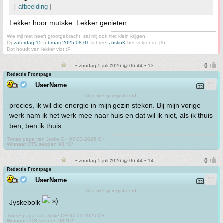
[
afbeelding
]
Lekker hoor mutske. Lekker genieten
Wie mij niet heeft grootgebracht, zal mij ook niet klein krijgen!
Op
zaterdag 15 februari 2025 08:01
schreef
JustinK
het volgende:[/b]
Dot houdt van lekker vlot :P
• zondag 5 juli 2026 @ 06:44 • 13
Redactie Frontpage
_UserName_
Nog niet geregistreerd.
precies, ik wil die energie in mijn gezin steken. Bij mijn vorige
werk nam ik het werk mee naar huis en dat wil ik niet, als ik thuis
ben, ben ik thuis
Trotse papa van Jyske O+ 07-03-2025 O+
Winnaar DTS seizoen 93 *O*
• zondag 5 juli 2026 @ 06:44 • 14
Redactie Frontpage
_UserName_
Nog niet geregistreerd.
Jyskebolk
Trotse papa van Jyske O+ 07-03-2025 O+
Winnaar DTS seizoen 93 *O*