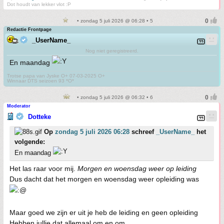
Dot houdt van lekker vlot :P
• zondag 5 juli 2026 @ 06:28 • 5
Redactie Frontpage
_UserName_
Nog niet geregistreerd.
En maandag
Trotse papa van Jyske O+ 07-03-2025 O+
Winnaar DTS seizoen 93 *O*
• zondag 5 juli 2026 @ 06:32 • 6
Moderator
Dotteke
Op
zondag 5 juli 2026 06:28
schreef
_UserName_
het
volgende:
En maandag
Het las raar voor mij.
Morgen en woensdag weer op leiding
Dus dacht dat het morgen en woensdag weer opleiding was
Maar goed we zijn er uit je heb de leiding en geen opleiding
Hebben jullie dat allemaal om en om