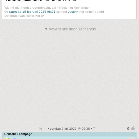
Wie mij niet heeft grootgebracht, zal mij ook niet klein krijgen!
Op
zaterdag 15 februari 2025 08:01
schreef
JustinK
het volgende:[/b]
Dot houdt van lekker vlot :P
▼ Advertentie door Refinery89
• zondag 5 juli 2026 @ 06:38 • 7
Redactie Frontpage