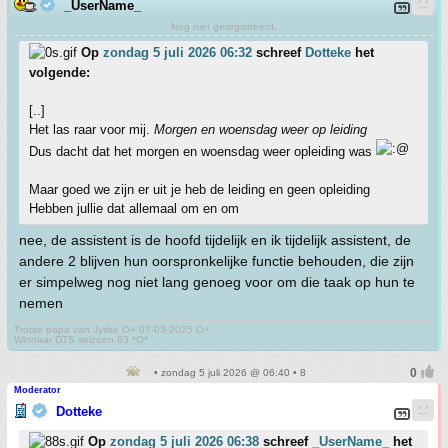
_UserName_
Nog niet geregistreerd.
Op
zondag 5 juli 2026 06:32
schreef
Dotteke
het
volgende:
[..]
Het las raar voor mij.
Morgen en woensdag weer op leiding
Dus dacht dat het morgen en woensdag weer opleiding was
Maar goed we zijn er uit je heb de leiding en geen opleiding
Hebben jullie dat allemaal om en om
nee, de assistent is de hoofd tijdelijk en ik tijdelijk assistent, de
andere 2 blijven hun oorspronkelijke functie behouden, die zijn
er simpelweg nog niet lang genoeg voor om die taak op hun te
nemen
Trotse papa van Jyske O+ 07-03-2025 O+
Winnaar DTS seizoen 93 *O*
• zondag 5 juli 2026 @ 06:40 • 8
Moderator
Dotteke
Op
zondag 5 juli 2026 06:38
schreef
_UserName_
het