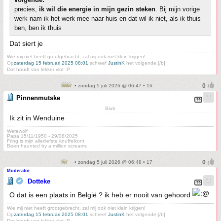
precies,
ik wil die energie in mijn gezin steken
. Bij mijn vorige
werk nam ik het werk mee naar huis en dat wil ik niet, als ik thuis
ben, ben ik thuis
Dat siert je
Wie mij niet heeft grootgebracht, zal mij ook niet klein krijgen!
Op
zaterdag 15 februari 2025 08:01
schreef
JustinK
het volgende:[/b]
Dot houdt van lekker vlot :P
• zondag 5 juli 2026 @ 06:47 • 16
Pinnenmutske
Blub
Ik zit in Wenduine
Werewolf
Papa 15/11/1950 - 29/08/2025
Fring is mijn allerliefste knuffelkont
Been haunted by a million screams
• zondag 5 juli 2026 @ 06:48 • 17
Moderator
Dotteke
O dat is een plaats in België ? ik heb er nooit van gehoord
Wie mij niet heeft grootgebracht, zal mij ook niet klein krijgen!
Op
zaterdag 15 februari 2025 08:01
schreef
JustinK
het volgende:[/b]
Dot houdt van lekker vlot :P