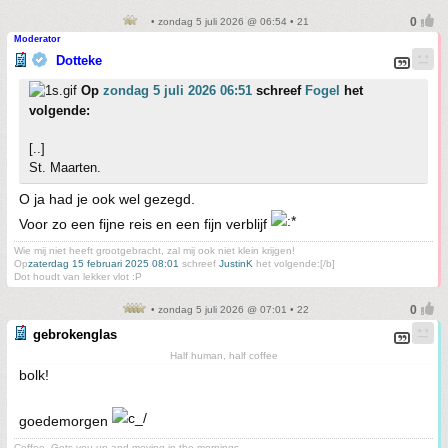
• zondag 5 juli 2026 @ 06:54 • 21
Moderator
Dotteke
Op
zondag 5 juli 2026 06:51
schreef
Fogel
het
volgende:
[..]
St. Maarten.
O ja had je ook wel gezegd.
Voor zo een fijne reis en een fijn verblijf
Wie mij niet heeft grootgebracht, zal mij ook niet klein krijgen!
Op
zaterdag 15 februari 2025 08:01
schreef
JustinK
het volgende:[/b]
Dot houdt van lekker vlot :P
• zondag 5 juli 2026 @ 07:01 • 22
gebrokenglas
Half human, half coffee
bolk!
goedemorgen
Coffee. Gets you up and moving in the mornings.