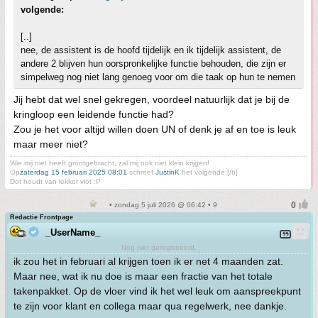
volgende:
[..]
nee, de assistent is de hoofd tijdelijk en ik tijdelijk assistent, de
andere 2 blijven hun oorspronkelijke functie behouden, die zijn er
simpelweg nog niet lang genoeg voor om die taak op hun te nemen
Jij hebt dat wel snel gekregen, voordeel natuurlijk dat je bij de
kringloop een leidende functie had?
Zou je het voor altijd willen doen UN of denk je af en toe is leuk
maar meer niet?
Wie mij niet heeft grootgebracht, zal mij ook niet klein krijgen!
Op
zaterdag 15 februari 2025 08:01
schreef
JustinK
het volgende:[/b]
Dot houdt van lekker vlot :P
• zondag 5 juli 2026 @ 06:42 • 9
Redactie Frontpage
_UserName_
Nog niet geregistreerd.
ik zou het in februari al krijgen toen ik er net 4 maanden zat.
Maar nee, wat ik nu doe is maar een fractie van het totale
takenpakket. Op de vloer vind ik het wel leuk om aanspreekpunt
te zijn voor klant en collega maar qua regelwerk, nee dankje.