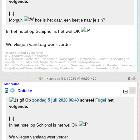
volgende:
[..]
Morguh
hoe is het daar, een beetje naar je zin?
In het hotel op Schiphol is het wel OK
We vliegen vandaag weer verder.
I'm surrounded by morons!
TRV
geboekt 2027
:
Indonesië
TRV
geboekt 2026
: Peru, Nederland, Washington, Hammerfest, Leuven, Kopenhagen,
Nederland, St. Maarten,
Malta, Nederland, Barcelona-Napoli/Rome
TRV 2025:Zuid-Amerika, Nederland, Chicago, Washington, Nederland, Kroatië, Slovenië,
Parijs/Brussel/Nijmegen/Kopenhagen, Griekenland, Nederland, Nederland, Oslo
• zondag 5 juli 2026 @ 06:50 • 19
Moderator
Dotteke
Op
zondag 5 juli 2026 06:49
schreef
Fogel
het
volgende:
[..]
In het hotel op Schiphol is het wel OK
We vliegen vandaag weer verder.