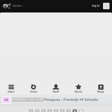
forum
log in
Index
Actief
MyAT
Nieuw
Reply
Paraguay - Frankrijk #4 Scheids
wk
ZATERDAG 4 JULI 23:00
1
2
3
4
5
6
7
8