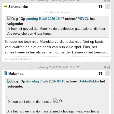
• dinsdag 7 juli 2026 @ 12:06 • 186
Schanulleke
Een kop vol zaagsel!
Op
zondag 5 juli 2026 19:47
schreef
PSVCL
het
volgende:
Ik heb het gevoel dat Marokko de stokbroden gaat pakken dit keer.
Als revanche van 4 jaar terug
Ik hoop het toch niet. Marokko verdient dat niet. Niet op basis
van kwaliteit en niet op basis van hun vuile spel. Plus, het
scheelt weer rellen als ze niet nog verder komen in het toernooi.
Life is what you make it.
• dinsdag 7 juli 2026 @ 12:13 • 187
Makamba_
Op
dinsdag 7 juli 2026 09:15
schreef
DobbyDobby
het
volgende:
[..]
Dit kan echt niet in die functie.
Als het nou een random social media hooligan was, was het al