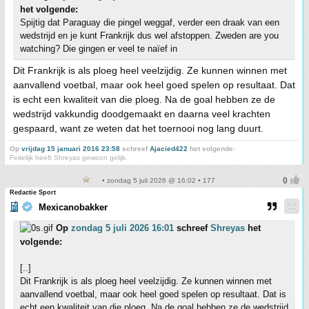
het volgende:
Spijtig dat Paraguay die pingel weggaf, verder een draak van een
wedstrijd en je kunt Frankrijk dus wel afstoppen. Zweden are you
watching? Die gingen er veel te naïef in
Dit Frankrijk is als ploeg heel veelzijdig. Ze kunnen winnen met
aanvallend voetbal, maar ook heel goed spelen op resultaat. Dat
is echt een kwaliteit van die ploeg. Na de goal hebben ze de
wedstrijd vakkundig doodgemaakt en daarna veel krachten
gespaard, want ze weten dat het toernooi nog lang duurt.
Op
vrijdag 15 januari 2016 23:58
schreef
Ajacied422
het volgende:
Feitelijk heeft Shreyas gewoon gelijk.
• zondag 5 juli 2026 @ 16:02 • 177
Redactie Sport
Mexicanobakker
Op
zondag 5 juli 2026 16:01
schreef
Shreyas
het
volgende:
[..]
Dit Frankrijk is als ploeg heel veelzijdig. Ze kunnen winnen met
aanvallend voetbal, maar ook heel goed spelen op resultaat. Dat is
echt een kwaliteit van die ploeg. Na de goal hebben ze de wedstrijd