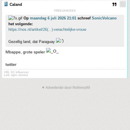
Caland
FREEJANCEES
Op
maandag 6 juli 2026 21:01
schreef
SonicVolcano
het volgende:
https://nos.nl/artikel/26(...)-verachtelijke-vrouw
Gezellig land, dat Paraguay
Mbappe, grote speler
twitter
VBL SC influencer
Left, right, behind
▼ Advertentie door Refinery89