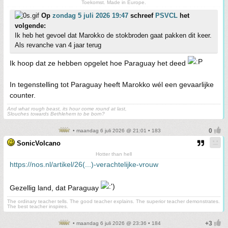
Toekomst. Made in Europe.
Op
zondag 5 juli 2026 19:47
schreef
PSVCL
het
volgende:
Ik heb het gevoel dat Marokko de stokbroden gaat pakken dit keer.
Als revanche van 4 jaar terug
Ik hoop dat ze hebben opgelet hoe Paraguay het deed
In tegenstelling tot Paraguay heeft Marokko wél een gevaarlijke
counter.
And what rough beast, its hour come round at last,
Slouches towards Bethlehem to be born?
• maandag 6 juli 2026 @ 21:01 • 183
SonicVolcano
Hotter than hell
https://nos.nl/artikel/26(...)-verachtelijke-vrouw
Gezellig land, dat Paraguay
The ordinary teacher tells. The good teacher explains. The superior teacher demonstrates.
The best teacher inspires.
• maandag 6 juli 2026 @ 23:36 • 184