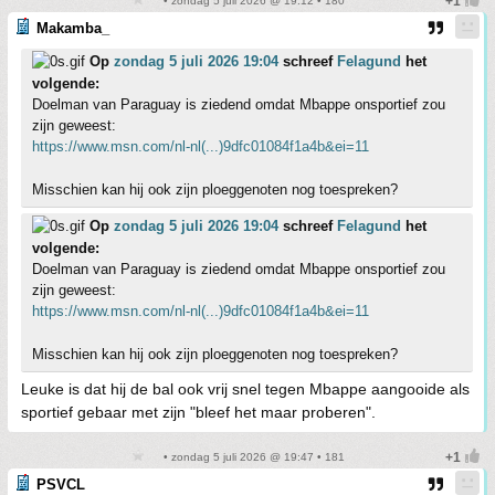
• zondag 5 juli 2026 @ 19:12 • 180
Makamba_
Op
zondag 5 juli 2026 19:04
schreef
Felagund
het
volgende:
Doelman van Paraguay is ziedend omdat Mbappe onsportief zou
zijn geweest:
https://www.msn.com/nl-nl(...)9dfc01084f1a4b&ei=11
Misschien kan hij ook zijn ploeggenoten nog toespreken?
Op
zondag 5 juli 2026 19:04
schreef
Felagund
het
volgende:
Doelman van Paraguay is ziedend omdat Mbappe onsportief zou
zijn geweest:
https://www.msn.com/nl-nl(...)9dfc01084f1a4b&ei=11
Misschien kan hij ook zijn ploeggenoten nog toespreken?
Leuke is dat hij de bal ook vrij snel tegen Mbappe aangooide als
sportief gebaar met zijn "bleef het maar proberen".
• zondag 5 juli 2026 @ 19:47 • 181
PSVCL