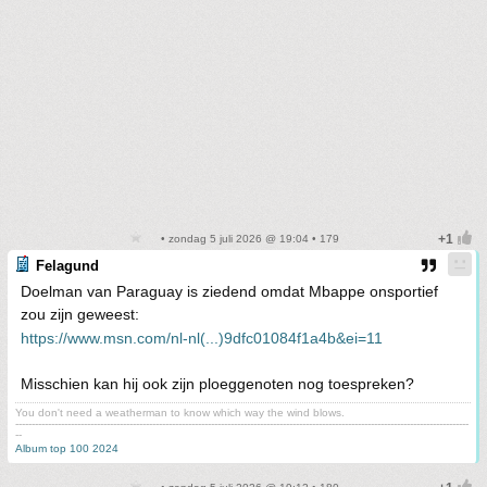
• zondag 5 juli 2026 @ 19:04 • 179
Felagund
Doelman van Paraguay is ziedend omdat Mbappe onsportief
zou zijn geweest:
https://www.msn.com/nl-nl(...)9dfc01084f1a4b&ei=11
Misschien kan hij ook zijn ploeggenoten nog toespreken?
You don't need a weatherman to know which way the wind blows.
-------------------------------------------------------------------------------------------------------------------------------------------
--
Album top 100 2024