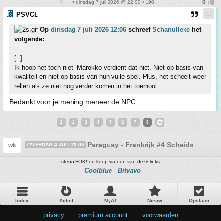
• dinsdag 7 juli 2026 @ 22:00 • 190
PSVCL
Op
dinsdag 7 juli 2026 12:06
schreef
Schanulleke
het
volgende:
[..]
Ik hoop het toch niet. Marokko verdient dat niet. Niet op basis van
kwaliteit en niet op basis van hun vuile spel. Plus, het scheelt weer
rellen als ze niet nog verder komen in het toernooi.
Bedankt voor je mening meneer de NPC
1
2
3
4
5
6
7
8
Paraguay - Frankrijk #4 Scheids
wk
ZATERDAG 4 JULI 23:00
steun FOK! en koop via een van deze links
Coolblue
Bitvavo
Index
Actief
MyAT
Nieuw
Opslaan
privacy
•
premium account
•
voorwaarden