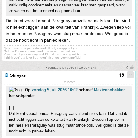
vakkundig doodgemaakt en daarna veel krachten gespaard, want
ze weten dat het toernooi nog lang duurt.
Dat komt vooral omdat Paraguay aanvallend niets kan. Dat vind
ik niet echt liggen aan de kwaliteit van Frankrijk. Zweden liep vol
in het mes en Paraguay was stug maar tandeloos. Wel goed is
dat ze nooit echt in paniek leken.
\[i\]Put me on a pedestal and I'll only disappoint you
Tell me I'm exceptional and I promise to exploit you
Give me all your money and I'll make some origami honey
I think you're a joke but I don't find you very funny\[/i\]
• zondag 5 juli 2026 @ 16:09 • 178
Shreyas
De beste
Op
zondag 5 juli 2026 16:02
schreef
Mexicanobakker
het volgende:
[..]
Dat komt vooral omdat Paraguay aanvallend niets kan. Dat vind ik
niet echt liggen aan de kwaliteit van Frankrijk. Zweden liep vol in
het mes en Paraguay was stug maar tandeloos. Wel goed is dat ze
nooit echt in paniek leken.