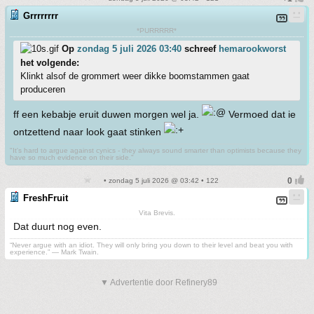
Grrrrrrrr
*PURRRRR*
Op
zondag 5 juli 2026 03:40
schreef
hemarookworst
het volgende:
Klinkt alsof de grommert weer dikke boomstammen gaat
produceren
ff een kebabje eruit duwen morgen wel ja.
Vermoed dat ie
ontzettend naar look gaat stinken
"It's hard to argue against cynics - they always sound smarter than optimists because they
have so much evidence on their side."
• zondag 5 juli 2026 @ 03:42 • 122
FreshFruit
Vita Brevis.
Dat duurt nog even.
“Never argue with an idiot. They will only bring you down to their level and beat you with
experience.” ― Mark Twain.
▼ Advertentie door Refinery89