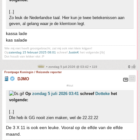
[..]
Zo leuk de Nederlandse taal. Hier kun je twee betekenissen aan
geven, al gelang waar je de klemtoon legt.
kassa lade
kas salade
Wie mij niet heeft grootgebracht, zal mij ook niet klein krijgen!
Op
zaterdag 15 februari 2025 08:01
schreef
JustinK
het volgende:[/b]
Dot houdt van lekker vlot :P
• zondag 5 juli 2026 @ 03:42 • 119
Frontpage Koningin / Reizende reporter
DJMO
#trut
Op
zondag 5 juli 2026 03:41
schreef
Dotteke
het
volgende:
[..]
DIe heb ik GG nooit zien maken, wel de 22.22.22
De 3 X 11 is ook een leuke. Vooral op de elfde van de elfde
maand.