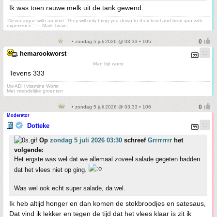
Ik was toen rauwe melk uit de tank gewend.
“Never argue with an idiot. They will only bring you down to their level and beat you with
experience.” ― Mark Twain.
• zondag 5 juli 2026 @ 03:33 • 105
hemarookworst
Man bijt worst
Tevens 333
Uw ADH vitamine Worst
Met vriendelijke groenten
• zondag 5 juli 2026 @ 03:33 • 106
Moderator
Dotteke
Op
zondag 5 juli 2026 03:30
schreef
Grrrrrrrr
het
volgende:
Het ergste was wel dat we allemaal zoveel salade gegeten hadden
dat het vlees niet op ging.
Was wel ook echt super salade, da wel.
Ik heb altijd honger en dan komen de stokbroodjes en satesaus,
Dat vind ik lekker en tegen de tijd dat het vlees klaar is zit ik