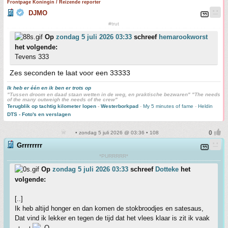
Frontpage Koningin / Reizende reporter
DJMO
#trut
Op
zondag 5 juli 2026 03:33
schreef
hemarookworst
het volgende:
Tevens 333
Zes seconden te laat voor een 33333
Ik heb er één en ik ben er trots op
"Tussen droom en daad staan wetten in de weg, en praktische bezwaren" "The needs
of the many outweigh the needs of the crew"
Terugblik op tachtig kilometer lopen
-
Westerborkpad
-
My 5 minutes of fame
-
Heldin
DTS - Foto's en verslagen
• zondag 5 juli 2026 @ 03:36 • 108
Grrrrrrrr
*PURRRRR*
Op
zondag 5 juli 2026 03:33
schreef
Dotteke
het
volgende:
[..]
Ik heb altijd honger en dan komen de stokbroodjes en satesaus,
Dat vind ik lekker en tegen de tijd dat het vlees klaar is zit ik vaak