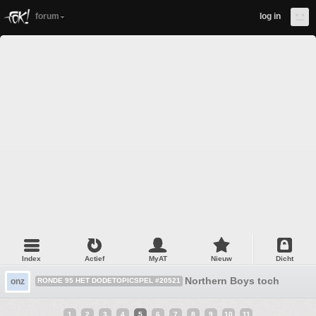
forum
log in
Index
Actief
MyAT
Nieuw
Dicht
Northern Boys toch
onz
RONDE 95 HET DODETOPICSPEL #20521
1
2
3
4
5
6
7
8
9
10
11