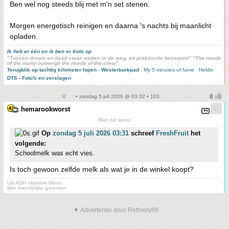
Ben wel nog steeds blij met m'n set stenen.
Morgen energetisch reinigen en daarna 's nachts bij maanlicht
opladen.
Ik heb er één en ik ben er trots op
"Tussen droom en daad staan wetten in de weg, en praktische bezwaren" "The needs
of the many outweigh the needs of the crew"
Terugblik op tachtig kilometer lopen
-
Westerborkpad
-
My 5 minutes of fame
-
Heldin
DTS - Foto's en verslagen
• zondag 5 juli 2026 @ 03:32 • 103
hemarookworst
Man bijt worst
Op
zondag 5 juli 2026 03:31
schreef
FreshFruit
het
volgende:
Schoolmelk was echt vies.
Is toch gewoon zelfde melk als wat je in de winkel koopt?
Uw ADH vitamine Worst
Met vriendelijke groenten
▼ Advertentie door Refinery89