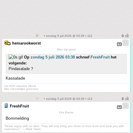
• zondag 5 juli 2026 @ 03:39 • 112
hemarookworst
Man bijt worst
Op
zondag 5 juli 2026 03:38
schreef
FreshFruit
het
volgende:
Pindasalade ?
Kassalade
Uw ADH vitamine Worst
Met vriendelijke groenten
• zondag 5 juli 2026 @ 03:39 • 113
FreshFruit
Vita Brevis.
Bommelding
“Never argue with an idiot. They will only bring you down to their level and beat you with
experience.” ― Mark Twain.