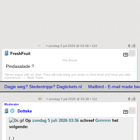
• zondag 5 juli 2026 @ 03:38 • 110
FreshFruit
Vita Brevis.
Pindasalade ?
“Never argue with an idiot. They will only bring you down to their level and beat you with
experience.” ― Mark Twain.
Dagje weg? Stedentripje? Dagtickets.nl
Mailbird - E-mail made bea
• zondag 5 juli 2026 @ 03:38 • 111
Moderator
Dotteke
Op
zondag 5 juli 2026 03:36
schreef
Grrrrrrrr
het
volgende:
[..]