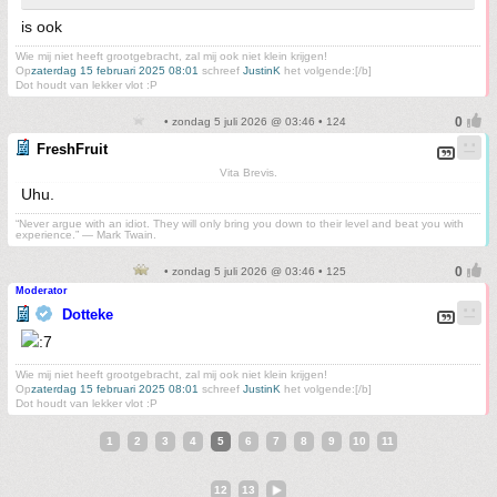
is ook
Wie mij niet heeft grootgebracht, zal mij ook niet klein krijgen!
Op
zaterdag 15 februari 2025 08:01
schreef
JustinK
het volgende:[/b]
Dot houdt van lekker vlot :P
• zondag 5 juli 2026 @ 03:46 • 124
FreshFruit
Vita Brevis.
Uhu.
“Never argue with an idiot. They will only bring you down to their level and beat you with
experience.” ― Mark Twain.
• zondag 5 juli 2026 @ 03:46 • 125
Moderator
Dotteke
Wie mij niet heeft grootgebracht, zal mij ook niet klein krijgen!
Op
zaterdag 15 februari 2025 08:01
schreef
JustinK
het volgende:[/b]
Dot houdt van lekker vlot :P
1
2
3
4
5
6
7
8
9
10
11
12
13