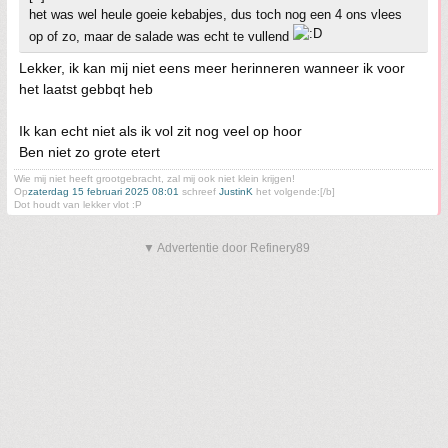
het was wel heule goeie kebabjes, dus toch nog een 4 ons vlees
op of zo, maar de salade was echt te vullend
Lekker, ik kan mij niet eens meer herinneren wanneer ik voor
het laatst gebbqt heb
Ik kan echt niet als ik vol zit nog veel op hoor
Ben niet zo grote etert
Wie mij niet heeft grootgebracht, zal mij ook niet klein krijgen!
Op
zaterdag 15 februari 2025 08:01
schreef
JustinK
het volgende:[/b]
Dot houdt van lekker vlot :P
▼ Advertentie door Refinery89