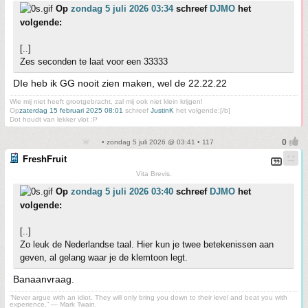
Op
zondag 5 juli 2026 03:34
schreef
DJMO
het
volgende:
[..]
Zes seconden te laat voor een 33333
DIe heb ik GG nooit zien maken, wel de 22.22.22
Wie mij niet heeft grootgebracht, zal mij ook niet klein krijgen!
Op
zaterdag 15 februari 2025 08:01
schreef
JustinK
het volgende:[/b]
Dot houdt van lekker vlot :P
• zondag 5 juli 2026 @ 03:41 • 117
FreshFruit
Vita Brevis.
Op
zondag 5 juli 2026 03:40
schreef
DJMO
het
volgende:
[..]
Zo leuk de Nederlandse taal. Hier kun je twee betekenissen aan
geven, al gelang waar je de klemtoon legt.
Banaanvraag.
“Never argue with an idiot. They will only bring you down to their level and beat you with
experience.” ― Mark Twain.