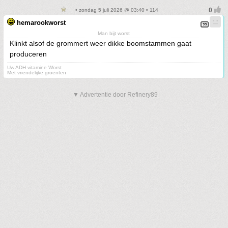
• zondag 5 juli 2026 @ 03:40 • 114
hemarookworst
Man bijt worst
Klinkt alsof de grommert weer dikke boomstammen gaat
produceren
Uw ADH vitamine Worst
Met vriendelijke groenten
▼ Advertentie door Refinery89