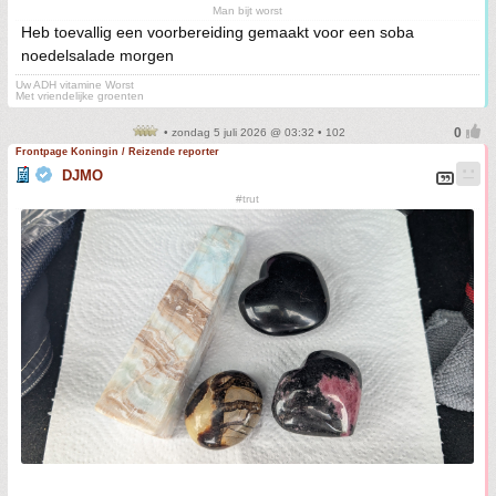
Man bijt worst
Heb toevallig een voorbereiding gemaakt voor een soba
noedelsalade morgen
Uw ADH vitamine Worst
Met vriendelijke groenten
• zondag 5 juli 2026 @ 03:32 • 102
Frontpage Koningin / Reizende reporter
DJMO
#trut