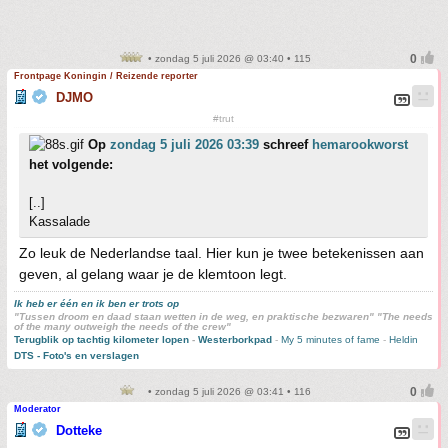
• zondag 5 juli 2026 @ 03:40 • 115
Frontpage Koningin / Reizende reporter
DJMO
#trut
Op
zondag 5 juli 2026 03:39
schreef
hemarookworst
het volgende:
[..]
Kassalade
Zo leuk de Nederlandse taal. Hier kun je twee betekenissen aan
geven, al gelang waar je de klemtoon legt.
Ik heb er één en ik ben er trots op
"Tussen droom en daad staan wetten in de weg, en praktische bezwaren" "The needs
of the many outweigh the needs of the crew"
Terugblik op tachtig kilometer lopen
-
Westerborkpad
-
My 5 minutes of fame
-
Heldin
DTS - Foto's en verslagen
• zondag 5 juli 2026 @ 03:41 • 116
Moderator
Dotteke