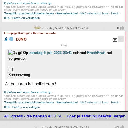
Ik heb er één en ik ben er trots op
"Tussen droom en daad staan wetten in de weg, en praktische bezwaren" "The needs
of the many outweigh the needs of the crew"
Terugblik op tachtig kilometer lopen
-
Westerborkpad
-
My 5 minutes of fame
-
Heldin
DTS - Foto's en verslagen
• zondag 5 juli 2026 @ 03:42 • 120
Frontpage Koningin / Reizende reporter
DJMO
#trut
Op
zondag 5 juli 2026 03:41
schreef
FreshFruit
het
volgende:
[..]
Banaanvraag.
Je bent aan het solliciteren?
Ik heb er één en ik ben er trots op
"Tussen droom en daad staan wetten in de weg, en praktische bezwaren" "The needs
of the many outweigh the needs of the crew"
Terugblik op tachtig kilometer lopen
-
Westerborkpad
-
My 5 minutes of fame
-
Heldin
DTS - Foto's en verslagen
AliExpress - die hebben ALLES!
Boek je safari bij Beekse Bergen
• zondag 5 juli 2026 @ 03:42 • 121