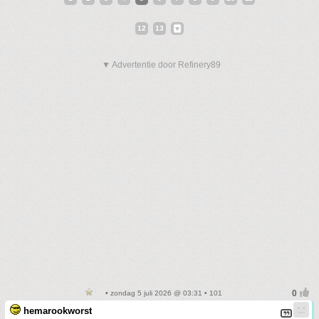
12
13
▼ Advertentie door Refinery89
• zondag 5 juli 2026 @ 03:31 • 101
hemarookworst