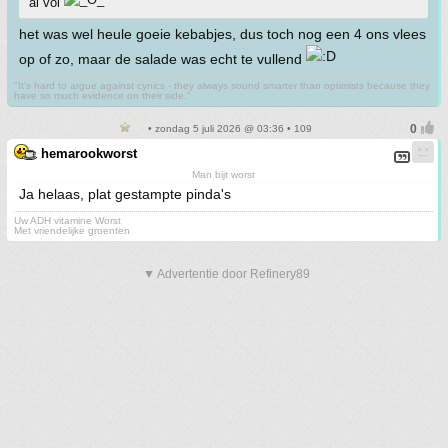
al vol
het was wel heule goeie kebabjes, dus toch nog een 4 ons vlees
op of zo, maar de salade was echt te vullend
"It's hard to argue against cynics - they always sound smarter than optimists because they
have so much evidence on their side."
• zondag 5 juli 2026 @ 03:36 • 109
hemarookworst
Man bijt worst
Ja helaas, plat gestampte pinda's
Uw ADH vitamine Worst
Met vriendelijke groenten
▼ Advertentie door Refinery89