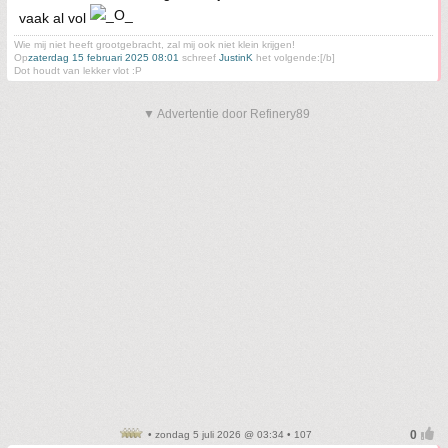
vaak al vol
Wie mij niet heeft grootgebracht, zal mij ook niet klein krijgen!
Op
zaterdag 15 februari 2025 08:01
schreef
JustinK
het volgende:[/b]
Dot houdt van lekker vlot :P
▼ Advertentie door Refinery89
• zondag 5 juli 2026 @ 03:34 • 107