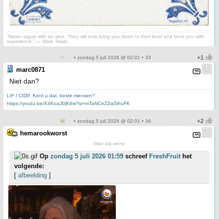
“Never argue with an idiot. They will only bring you down to their level and beat you with
experience.” ― Mark Twain.
• zondag 5 juli 2026 @ 02:01 • 33
marc0871
Niet dan?
LIF / CIDP. Kent u dat, beste mensen?
https://youtu.be/X4KoaJ0jK6w?si=mTaNCeZ2ia5ihuFK
• zondag 5 juli 2026 @ 02:01 • 34
hemarookworst
Man bijt worst
Op
zondag 5 juli 2026 01:59
schreef
FreshFruit
het
volgende:
[
afbeelding
]