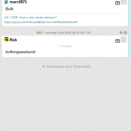
marc0871
Bolk
LIF / CIDP. Kent u dat, beste mensen?
https://youtu.be/X4KoaJ0jK6w?si=mTaNCeZ2ia5ihuFK
• zondag 5 juli 2026 @ 02:04 • 39
Rob
't is patat
bolkingweekend
▼ Advertentie door Refinery89