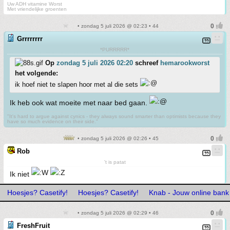
Uw ADH vitamine Worst
Met vriendelijke groenten
• zondag 5 juli 2026 @ 02:23 • 44
Grrrrrrrr
*PURRRRR*
Op
zondag 5 juli 2026 02:20
schreef
hemarookworst
het volgende:
ik hoef niet te slapen hoor met al die sets
Ik heb ook wat moeite met naar bed gaan.
"It's hard to argue against cynics - they always sound smarter than optimists because they
have so much evidence on their side."
• zondag 5 juli 2026 @ 02:26 • 45
Rob
't is patat
Ik niet
Hoesjes? Casetify!
Hoesjes? Casetify!
Knab - Jouw online bank
• zondag 5 juli 2026 @ 02:29 • 46
FreshFruit