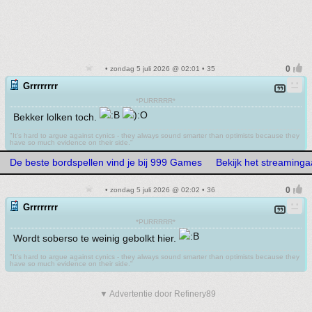
• zondag 5 juli 2026 @ 02:01 • 35
Grrrrrrrr
*PURRRRR*
Bekker lolken toch.
"It's hard to argue against cynics - they always sound smarter than optimists because they
have so much evidence on their side."
De beste bordspellen vind je bij 999 Games
Bekijk het streaming
• zondag 5 juli 2026 @ 02:02 • 36
Grrrrrrrr
*PURRRRR*
Wordt soberso te weinig gebolkt hier.
"It's hard to argue against cynics - they always sound smarter than optimists because they
have so much evidence on their side."
▼ Advertentie door Refinery89