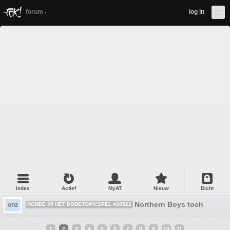
forum
log in
Index
Actief
MyAT
Nieuw
Dicht
Northern Boys toch
onz
RONDE 95 HET DODETOPICSPEL #20521
1
2
3
4
5
6
7
8
9
10
11