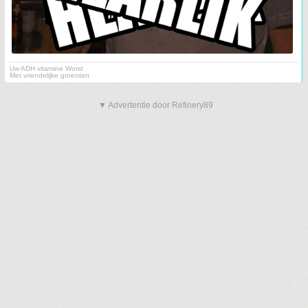
Uw ADH vitamine Worst
Met vriendelijke groenten
▼ Advertentie door Refinery89