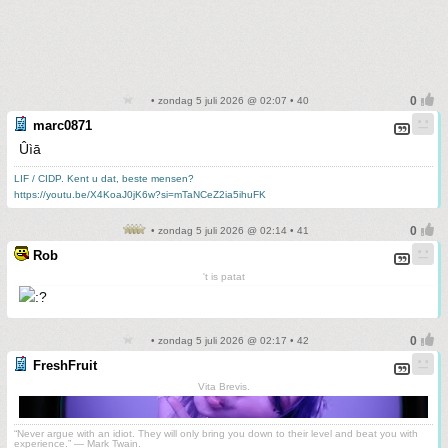
• zondag 5 juli 2026 @ 02:07 • 40
marc0871
Ûìā
LIF / CIDP. Kent u dat, beste mensen?
https://youtu.be/X4KoaJ0jK6w?si=mTaNCeZ2ia5ihuFK
• zondag 5 juli 2026 @ 02:14 • 41
Rob
't is patat
• zondag 5 juli 2026 @ 02:17 • 42
FreshFruit
Vita Brevis.
“Never argue with an idiot. They will only bring you down to their level and beat you with
experience.” ― Mark Twain.