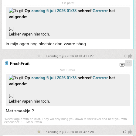
't is patat
Op
zondag 5 juli 2026 01:38
schreef
Grrrrrrrr
het
volgende:
[..]
Lekker vapen hier toch.
in mijn ogen nog slechter dan zware shag
• zondag 5 juli 2026 @ 01:41 • 27
FreshFruit
Vita Brevis.
Op
zondag 5 juli 2026 01:38
schreef
Grrrrrrrr
het
volgende:
[..]
Lekker vapen hier toch.
Met smaakje ?
“Never argue with an idiot. They will only bring you down to their level and beat you with
experience.” ― Mark Twain.
• zondag 5 juli 2026 @ 01:42 • 28