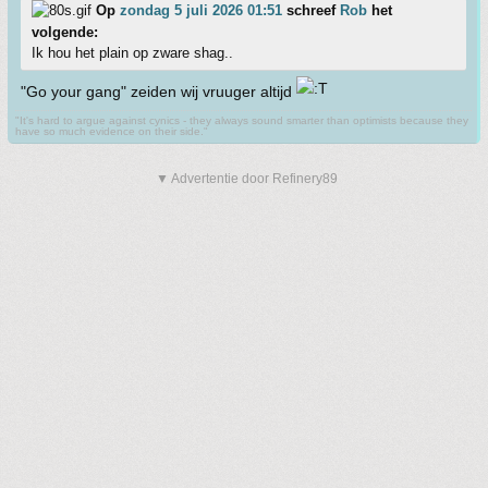
Op
zondag 5 juli 2026 01:51
schreef
Rob
het
volgende:
Ik hou het plain op zware shag..
"Go your gang" zeiden wij vruuger altijd
"It's hard to argue against cynics - they always sound smarter than optimists because they
have so much evidence on their side."
▼ Advertentie door Refinery89