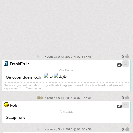
• zondag 5 juli 2026 @ 02:34 • 48
FreshFruit
Vita Brevis.
Gewoon doen toch.
“Never argue with an idiot. They will only bring you down to their level and beat you with
experience.” ― Mark Twain.
• zondag 5 juli 2026 @ 02:37 • 49
Rob
't is patat
Slaapmuts
• zondag 5 juli 2026 @ 02:38 • 50