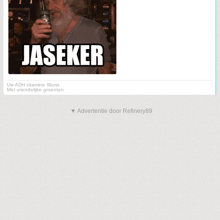
Uw ADH vitamine Worst
Met vriendelijke groenten
▼ Advertentie door Refinery89