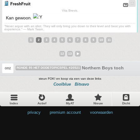
FreshFruit
Vita Brevis.
Kan gewoon.
“Never argue with an idiot. They will only bring you down to their level and beat you with
experience.” ― Mark Twain.
1
2
3
4
5
6
7
8
9
10
11
12
13
Northern Boys toch
onz
RONDE 95 HET DODETOPICSPEL #20521
steun FOK! en koop via een van deze links
Coolblue
Bitvavo
Index
Actief
MyAT
Nieuw
Dicht
privacy
•
premium account
•
voorwaarden