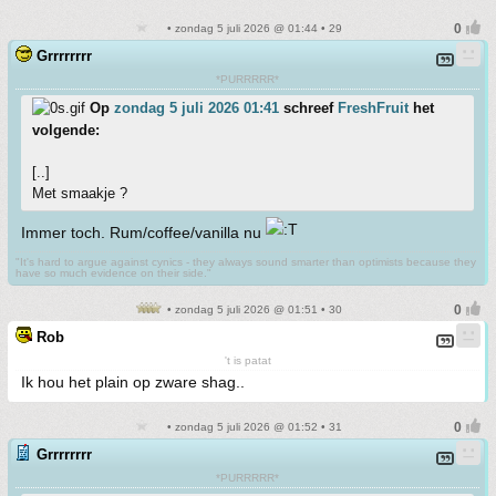
• zondag 5 juli 2026 @ 01:44 • 29
Grrrrrrrr
*PURRRRR*
Op
zondag 5 juli 2026 01:41
schreef
FreshFruit
het
volgende:
[..]
Met smaakje ?
Immer toch. Rum/coffee/vanilla nu
"It's hard to argue against cynics - they always sound smarter than optimists because they
have so much evidence on their side."
• zondag 5 juli 2026 @ 01:51 • 30
Rob
't is patat
Ik hou het plain op zware shag..
• zondag 5 juli 2026 @ 01:52 • 31
Grrrrrrrr
*PURRRRR*