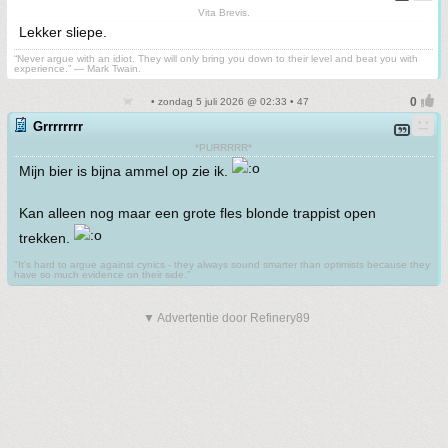
Vita Brevis.
Lekker sliepe.
“Never argue with an idiot. They will only bring you down to their level and beat you with
experience.” ― Mark Twain.
• zondag 5 juli 2026 @ 02:33 • 47
Grrrrrrrr
*PURRRRR*
Mijn bier is bijna ammel op zie ik.
Kan alleen nog maar een grote fles blonde trappist open
trekken.
"It's hard to argue against cynics - they always sound smarter than optimists because they
have so much evidence on their side."
▼ Advertentie door Refinery89