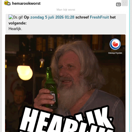
hemarookworst
Man bijt worst
Op
zondag 5 juli 2026 01:28
schreef
FreshFruit
het
volgende:
Hearlijk.