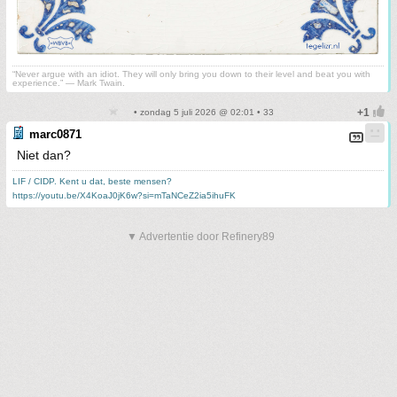
“Never argue with an idiot. They will only bring you down to their level and beat you with
experience.” ― Mark Twain.
• zondag 5 juli 2026 @ 02:01 • 33
marc0871
Niet dan?
LIF / CIDP. Kent u dat, beste mensen?
https://youtu.be/X4KoaJ0jK6w?si=mTaNCeZ2ia5ihuFK
▼ Advertentie door Refinery89