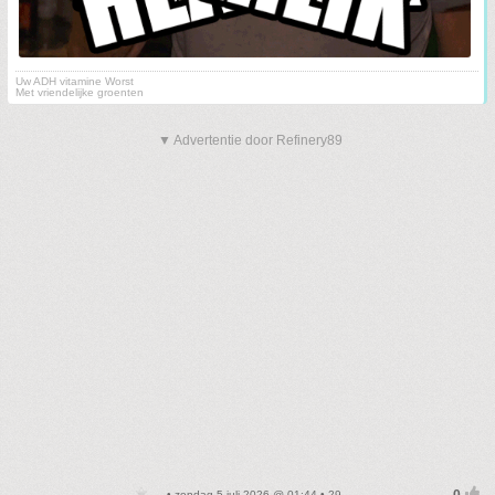
Uw ADH vitamine Worst
Met vriendelijke groenten
▼ Advertentie door Refinery89
• zondag 5 juli 2026 @ 01:44 • 29