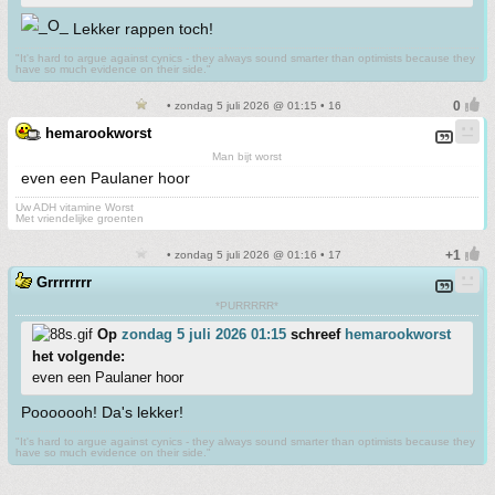
Lekker rappen toch!
"It's hard to argue against cynics - they always sound smarter than optimists because they
have so much evidence on their side."
• zondag 5 juli 2026 @ 01:15 • 16
hemarookworst
Man bijt worst
even een Paulaner hoor
Uw ADH vitamine Worst
Met vriendelijke groenten
• zondag 5 juli 2026 @ 01:16 • 17
Grrrrrrrr
*PURRRRR*
Op
zondag 5 juli 2026 01:15
schreef
hemarookworst
het volgende:
even een Paulaner hoor
Pooooooh! Da's lekker!
"It's hard to argue against cynics - they always sound smarter than optimists because they
have so much evidence on their side."