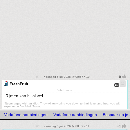
• zondag 5 juli 2026 @ 00:57 • 10
FreshFruit
Vita Brevis.
Rijmen kan hij al wel.
“Never argue with an idiot. They will only bring you down to their level and beat you with
experience.” ― Mark Twain.
Vodafone aanbiedingen
Vodafone aanbiedingen
Bespaar op je 
• zondag 5 juli 2026 @ 00:59 • 11