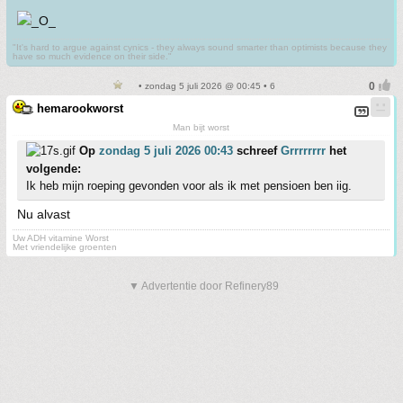
"It's hard to argue against cynics - they always sound smarter than optimists because they
have so much evidence on their side."
• zondag 5 juli 2026 @ 00:45 • 6
hemarookworst
Man bijt worst
Op
zondag 5 juli 2026 00:43
schreef
Grrrrrrrr
het
volgende:
Ik heb mijn roeping gevonden voor als ik met pensioen ben iig.
Nu alvast
Uw ADH vitamine Worst
Met vriendelijke groenten
▼ Advertentie door Refinery89