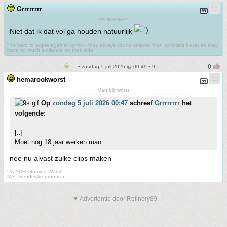
Grrrrrrrr
*PURRRRR*
Niet dat ik dat vol ga houden natuurlijk
"It's hard to argue against cynics - they always sound smarter than optimists because they
have so much evidence on their side."
• zondag 5 juli 2026 @ 00:49 • 9
hemarookworst
Man bijt worst
Op
zondag 5 juli 2026 00:47
schreef
Grrrrrrrr
het
volgende:
[..]
Moet nog 18 jaar werken man....
nee nu alvast zulke clips maken
Uw ADH vitamine Worst
Met vriendelijke groenten
▼ Advertentie door Refinery89