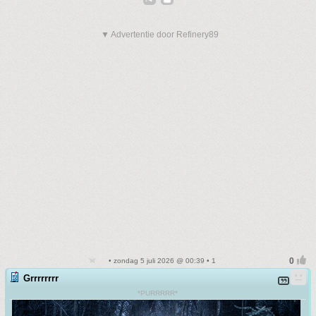
▼ Advertentie door Refinery89
• zondag 5 juli 2026 @ 00:39 • 1
Grrrrrrrr
*PURRRRR*