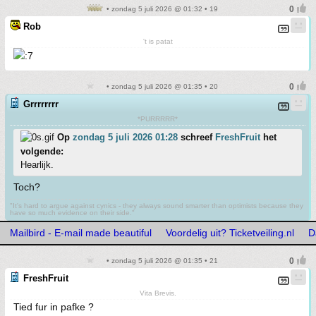
• zondag 5 juli 2026 @ 01:32 • 19
Rob
't is patat
• zondag 5 juli 2026 @ 01:35 • 20
Grrrrrrrr
*PURRRRR*
Op
zondag 5 juli 2026 01:28
schreef
FreshFruit
het
volgende:
Hearlijk.
Toch?
"It's hard to argue against cynics - they always sound smarter than optimists because they
have so much evidence on their side."
Mailbird - E-mail made beautiful
Voordelig uit? Ticketveiling.nl
D
• zondag 5 juli 2026 @ 01:35 • 21
FreshFruit
Vita Brevis.
Tied fur in pafke ?