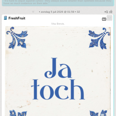
"It's hard to argue against cynics - they always sound smarter than optimists because they
have so much evidence on their side."
• zondag 5 juli 2026 @ 01:59 • 32
FreshFruit
Vita Brevis.