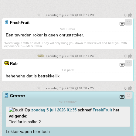
• zondag 5 juli 2026 @ 01:37 • 23
FreshFruit
Vita Brevis.
Een tevreden roker is geen onruststoker.
“Never argue with an idiot. They will only bring you down to their level and beat you with
experience.” ― Mark Twain.
• zondag 5 juli 2026 @ 01:37 • 24
Rob
't is patat
hehehehe dat is betrekkelijk
• zondag 5 juli 2026 @ 01:38 • 25
Grrrrrrrr
*PURRRRR*
Op
zondag 5 juli 2026 01:35
schreef
FreshFruit
het
volgende:
Tied fur in pafke ?
Lekker vapen hier toch.