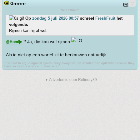
Grrrrrrrr
*PURRRRR*
Op
zondag 5 juli 2026 00:57
schreef
FreshFruit
het
volgende:
Rijmen kan hij al wel.
? Ja, die kan wel rijmen
@Homijn
Als ie niet op een wortel zit te herkauwen natuurlijk....
"It's hard to argue against cynics - they always sound smarter than optimists because they
have so much evidence on their side."
▼ Advertentie door Refinery89