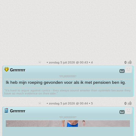
• zondag 5 juli 2026 @ 00:43 • 4
Grrrrrrrr
*PURRRRR*
Ik heb mijn roeping gevonden voor als ik met pensioen ben iig.
"It's hard to argue against cynics - they always sound smarter than optimists because they
have so much evidence on their side."
• zondag 5 juli 2026 @ 00:44 • 5
Grrrrrrrr
*PURRRRR*