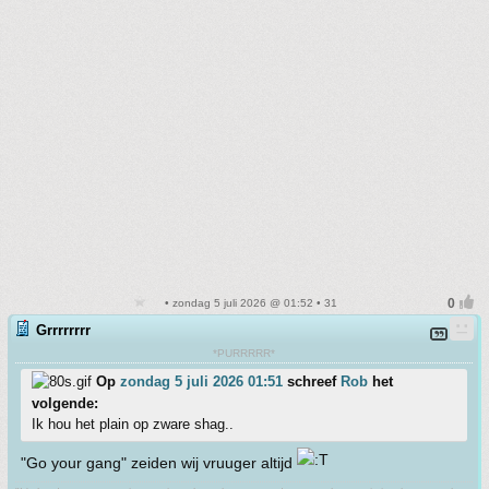
• zondag 5 juli 2026 @ 01:52 • 31
Grrrrrrrr
*PURRRRR*
Op
zondag 5 juli 2026 01:51
schreef
Rob
het
volgende:
Ik hou het plain op zware shag..
"Go your gang" zeiden wij vruuger altijd