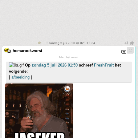
• zondag 5 juli 2026 @ 02:01 • 34
hemarookworst
Man bijt worst
Op
zondag 5 juli 2026 01:59
schreef
FreshFruit
het
volgende:
[
afbeelding
]