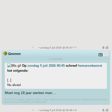
• zondag 5 juli 2026 @ 00:47 • 7
Grrrrrrrr
*PURRRRR*
Op
zondag 5 juli 2026 00:45
schreef
hemarookworst
het volgende:
[..]
Nu alvast
Moet nog 18 jaar werken man....
"It's hard to argue against cynics - they always sound smarter than optimists because they
have so much evidence on their side."
• zondag 5 juli 2026 @ 00:48 • 8