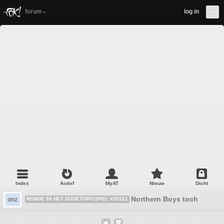
forum
log in
Index
Actief
MyAT
Nieuw
Dicht
Northern Boys toch
onz
RONDE 95 HET DODETOPICSPEL #20521