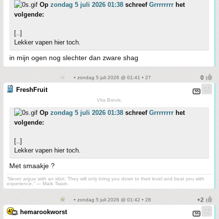
Op
zondag 5 juli 2026 01:38
schreef
Grrrrrrrr
het
volgende:
[..]
Lekker vapen hier toch.
in mijn ogen nog slechter dan zware shag
• zondag 5 juli 2026 @ 01:41 • 27
FreshFruit
Vita Brevis.
Op
zondag 5 juli 2026 01:38
schreef
Grrrrrrrr
het
volgende:
[..]
Lekker vapen hier toch.
Met smaakje ?
“Never argue with an idiot. They will only bring you down to their level and beat you with
experience.” ― Mark Twain.
• zondag 5 juli 2026 @ 01:42 • 28
hemarookworst