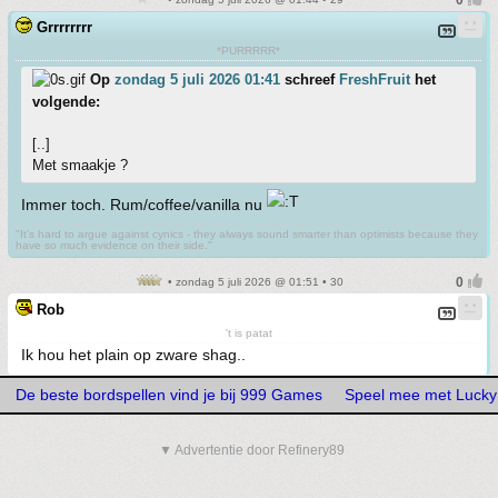
Grrrrrrrr
*PURRRRR*
Op
zondag 5 juli 2026 01:41
schreef
FreshFruit
het
volgende:
[..]
Met smaakje ?
Immer toch. Rum/coffee/vanilla nu
"It's hard to argue against cynics - they always sound smarter than optimists because they
have so much evidence on their side."
• zondag 5 juli 2026 @ 01:51 • 30
Rob
't is patat
Ik hou het plain op zware shag..
De beste bordspellen vind je bij 999 Games
Speel mee met Lucky
▼ Advertentie door Refinery89