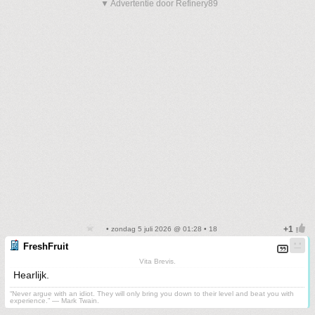
▼ Advertentie door Refinery89
• zondag 5 juli 2026 @ 01:28 • 18
FreshFruit
Vita Brevis.
Hearlijk.
“Never argue with an idiot. They will only bring you down to their level and beat you with
experience.” ― Mark Twain.