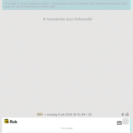
"It's hard to argue against cynics - they always sound smarter than optimists because they
have so much evidence on their side."
▼ Advertentie door Refinery89
• zondag 5 juli 2026 @ 01:39 • 26
Rob
't is patat