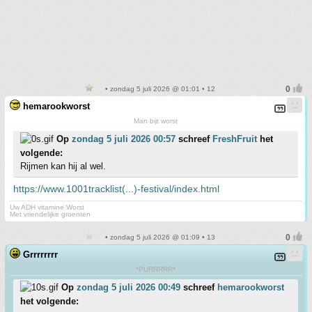
• zondag 5 juli 2026 @ 01:01 • 12
hemarookworst
Man bijt worst
Op
zondag 5 juli 2026 00:57
schreef
FreshFruit
het
volgende:
Rijmen kan hij al wel.
https://www.1001tracklist(...)-festival/index.html
Uw ADH vitamine Worst
Met vriendelijke groenten
• zondag 5 juli 2026 @ 01:09 • 13
Grrrrrrrr
*PURRRRR*
Op
zondag 5 juli 2026 00:49
schreef
hemarookworst
het volgende: