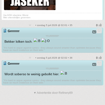
Uw ADH vitamine Worst
Met vriendelijke groenten
• zondag 5 juli 2026 @ 02:01 • 35
Grrrrrrrr
*PURRRRR*
Bekker lolken toch.
"It's hard to argue against cynics - they always sound smarter than optimists because they
have so much evidence on their side."
• zondag 5 juli 2026 @ 02:02 • 36
Grrrrrrrr
*PURRRRR*
Wordt soberso te weinig gebolkt hier.
"It's hard to argue against cynics - they always sound smarter than optimists because they
have so much evidence on their side."
▼ Advertentie door Refinery89