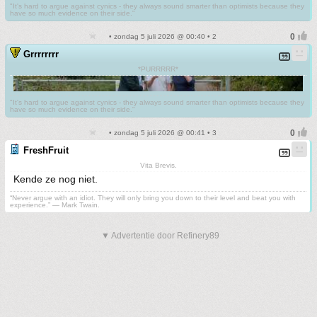
"It's hard to argue against cynics - they always sound smarter than optimists because they
have so much evidence on their side."
• zondag 5 juli 2026 @ 00:40 • 2
Grrrrrrrr
*PURRRRR*
"It's hard to argue against cynics - they always sound smarter than optimists because they
have so much evidence on their side."
• zondag 5 juli 2026 @ 00:41 • 3
FreshFruit
Vita Brevis.
Kende ze nog niet.
“Never argue with an idiot. They will only bring you down to their level and beat you with
experience.” ― Mark Twain.
▼ Advertentie door Refinery89