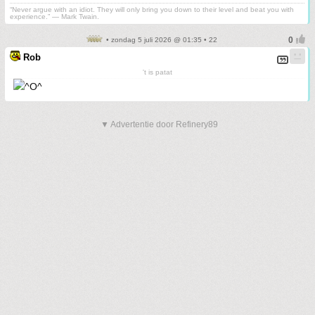
“Never argue with an idiot. They will only bring you down to their level and beat you with
experience.” ― Mark Twain.
• zondag 5 juli 2026 @ 01:35 • 22
Rob
't is patat
▼ Advertentie door Refinery89