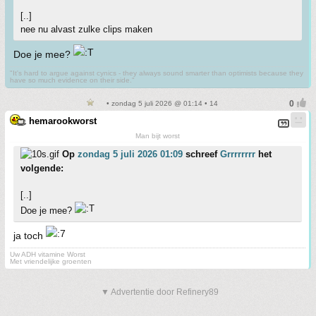
[..]
nee nu alvast zulke clips maken
Doe je mee?
"It's hard to argue against cynics - they always sound smarter than optimists because they
have so much evidence on their side."
• zondag 5 juli 2026 @ 01:14 • 14
hemarookworst
Man bijt worst
Op
zondag 5 juli 2026 01:09
schreef
Grrrrrrrr
het
volgende:
[..]
Doe je mee?
ja toch
Uw ADH vitamine Worst
Met vriendelijke groenten
▼ Advertentie door Refinery89