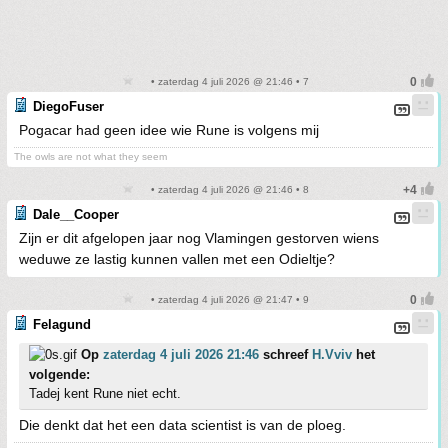
• zaterdag 4 juli 2026 @ 21:46 • 7
DiegoFuser
Pogacar had geen idee wie Rune is volgens mij
The owls are not what they seem
• zaterdag 4 juli 2026 @ 21:46 • 8
Dale__Cooper
Zijn er dit afgelopen jaar nog Vlamingen gestorven wiens
weduwe ze lastig kunnen vallen met een Odieltje?
• zaterdag 4 juli 2026 @ 21:47 • 9
Felagund
Op
zaterdag 4 juli 2026 21:46
schreef
H.Vviv
het
volgende:
Tadej kent Rune niet echt.
Die denkt dat het een data scientist is van de ploeg.