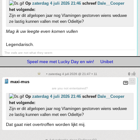
Op
zaterdag 4 juli 2026 21:46
schreef
Dale__Cooper
het volgende:
Zijn er dit afgelopen jaar nog Vlamingen gestorven wiens weduwe
ze lastig kunnen vallen met een Odieltje?
Mag ik uw leegte even komen vullen
Legendarisch.
The owls are not what they seem
Speel mee met Lucky Day en win!
Unibet
• zaterdag 4 juli 2026 @ 21:47 • 11
maxi-mus
are you not entertained?
Op
zaterdag 4 juli 2026 21:46
schreef
Dale__Cooper
het volgende:
Zijn er dit afgelopen jaar nog Vlamingen gestorven wiens weduwe
ze lastig kunnen vallen met een Odieltje?
Dat gaat niet overtroffen worden lijkt mij.