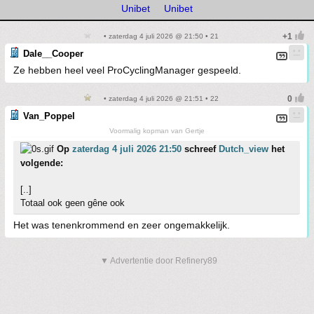
Unibet
Unibet
• zaterdag 4 juli 2026 @ 21:50 • 21
Dale__Cooper
Ze hebben heel veel ProCyclingManager gespeeld.
• zaterdag 4 juli 2026 @ 21:51 • 22
Van_Poppel
Voormalig kopman van Gertje
Op
zaterdag 4 juli 2026 21:50
schreef
Dutch_view
het
volgende:
[..]
Totaal ook geen gêne ook
Het was tenenkrommend en zeer ongemakkelijk.
▼ Advertentie door Refinery89