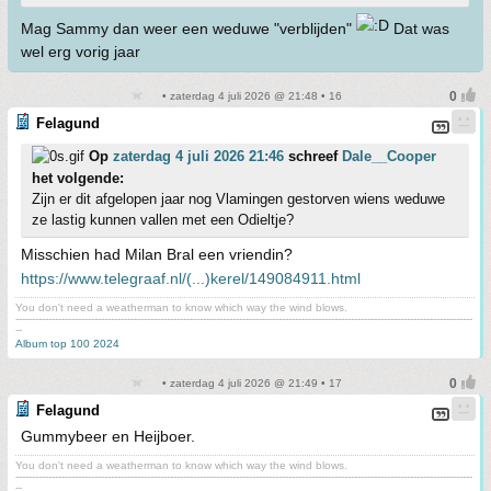
Mag Sammy dan weer een weduwe "verblijden"
Dat was
wel erg vorig jaar
• zaterdag 4 juli 2026 @ 21:48 • 16
Felagund
Op
zaterdag 4 juli 2026 21:46
schreef
Dale__Cooper
het volgende:
Zijn er dit afgelopen jaar nog Vlamingen gestorven wiens weduwe
ze lastig kunnen vallen met een Odieltje?
Misschien had Milan Bral een vriendin?
https://www.telegraaf.nl/(...)kerel/149084911.html
You don't need a weatherman to know which way the wind blows.
-------------------------------------------------------------------------------------------------------------------------------------------
--
Album top 100 2024
• zaterdag 4 juli 2026 @ 21:49 • 17
Felagund
Gummybeer en Heijboer.
You don't need a weatherman to know which way the wind blows.
-------------------------------------------------------------------------------------------------------------------------------------------
--