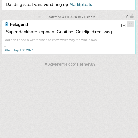
Dat ding staat vanavond nog op
Marktplaats
.
• zaterdag 4 juli 2026 @ 21:46 • 6
Felagund
Super dankbare kopman! Gooit het Odieltje direct weg.
You don't need a weatherman to know which way the wind blows.
-------------------------------------------------------------------------------------------------------------------------------------------
--
Album top 100 2024
▼ Advertentie door Refinery89