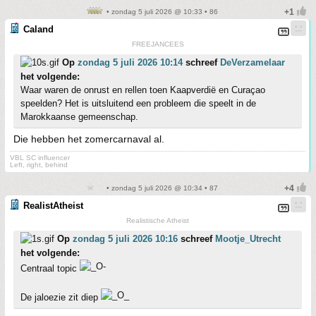
• zondag 5 juli 2026 @ 10:33 • 86
Caland
FREEJANCEES
Op
zondag 5 juli 2026 10:14
schreef
DeVerzamelaar
het volgende:
Waar waren de onrust en rellen toen Kaapverdië en Curaçao
speelden? Het is uitsluitend een probleem die speelt in de
Marokkaanse gemeenschap.
Die hebben het zomercarnaval al.
VBL SC influencer
Left, right, behind
• zondag 5 juli 2026 @ 10:34 • 87
RealistAtheist
Realistische Atheist
Op
zondag 5 juli 2026 10:16
schreef
Mootje_Utrecht
het volgende:
Centraal topic
De jaloezie zit diep