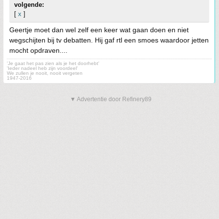
volgende:
[
x
]
Geertje moet dan wel zelf een keer wat gaan doen en niet
wegschijten bij tv debatten. Hij gaf rtl een smoes waardoor jetten
mocht opdraven....
'Je gaat het pas zien als je het doorhebt'
'Ieder nadeel heb zijn voordeel'
We zullen je nooit, nooit vergeten
1947-2016
▼ Advertentie door Refinery89