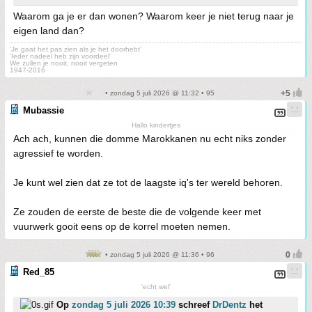
Waarom ga je er dan wonen? Waarom keer je niet terug naar je
eigen land dan?
'Je gaat het pas zien als je het doorhebt'
'Ieder nadeel heb zijn voordeel'
We zullen je nooit, nooit vergeten
1947-2016
• zondag 5 juli 2026 @ 11:32 • 95
Mubassie
Hallo kindertjes
Ach ach, kunnen die domme Marokkanen nu echt niks zonder
agressief te worden.
Je kunt wel zien dat ze tot de laagste iq's ter wereld behoren.
Ze zouden de eerste de beste die de volgende keer met
vuurwerk gooit eens op de korrel moeten nemen.
• zondag 5 juli 2026 @ 11:36 • 96
Red_85
'echt wel'
Op
zondag 5 juli 2026 10:39
schreef
DrDentz
het