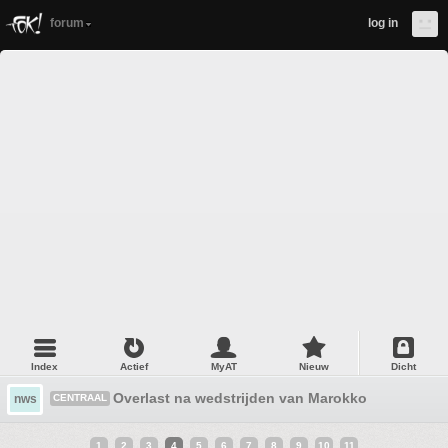
forum
log in
Index
Actief
MyAT
Nieuw
Dicht
Overlast na wedstrijden van Marokko
nws
CENTRAAL
1
2
3
4
5
6
7
8
9
10
11