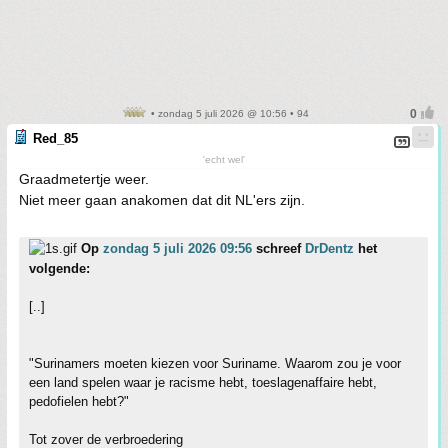
• zondag 5 juli 2026 @ 10:56 • 94
Red_85
'echt wel'
Graadmetertje weer.
Niet meer gaan anakomen dat dit NL'ers zijn.
Op
zondag 5 juli 2026 09:56
schreef
DrDentz
het
volgende:
[..]
"Surinamers moeten kiezen voor Suriname. Waarom zou je voor
een land spelen waar je racisme hebt, toeslagenaffaire hebt,
pedofielen hebt?"
Tot zover de verbroedering