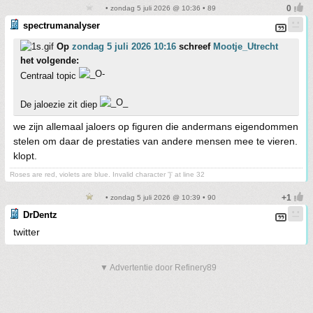
• zondag 5 juli 2026 @ 10:36 • 89
spectrumanalyser
Op
zondag 5 juli 2026 10:16
schreef
Mootje_Utrecht
het volgende:
Centraal topic
De jaloezie zit diep
we zijn allemaal jaloers op figuren die andermans eigendommen
stelen om daar de prestaties van andere mensen mee te vieren.
klopt.
Roses are red, violets are blue. Invalid character '}' at line 32
• zondag 5 juli 2026 @ 10:39 • 90
DrDentz
twitter
▼ Advertentie door Refinery89