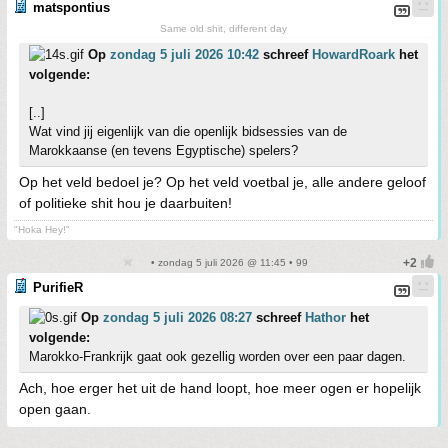
matspontius
Same old shit, different day
Op
zondag 5 juli 2026 10:42
schreef
HowardRoark
het
volgende:
[..]
Wat vind jij eigenlijk van die openlijk bidsessies van de
Marokkaanse (en tevens Egyptische) spelers?
Op het veld bedoel je? Op het veld voetbal je, alle andere geloof
of politieke shit hou je daarbuiten!
"Hoka Hey!"
• zondag 5 juli 2026 @ 11:45 • 99
PurifieR
Op
zondag 5 juli 2026 08:27
schreef
Hathor
het
volgende:
Marokko-Frankrijk gaat ook gezellig worden over een paar dagen.
Ach, hoe erger het uit de hand loopt, hoe meer ogen er hopelijk
open gaan.