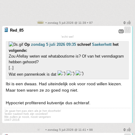
• zondag 5 juli 2026 @ 11:39 • 97
Red_85
'echt wel'
Op
zondag 5 juli 2026 09:35
schreef
Saekerhett
het
volgende:
Zou Afellay weten wat whataboutisme is? Of van het venndiagram
hebben gehoord?
[..]
Wat een pannenkoek is dat
Ibi is een dwaas. Had uiteindelijk ook voor rood willen kiezen.
Maar toen waren ze zo goed nog niet.
Hypocriet profiterend kutventje dus achteraf.
'Je gaat het pas zien als je het doorhebt'
'Ieder nadeel heb zijn voordeel'
We zullen je nooit, nooit vergeten
1947-2016
• zondag 5 juli 2026 @ 11:41 • 98