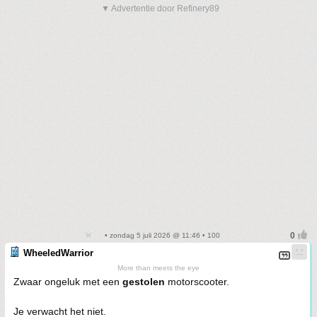
▼ Advertentie door Refinery89
• zondag 5 juli 2026 @ 11:46 • 100
WheeledWarrior
More than meets the eye
Zwaar ongeluk met een
gestolen
motorscooter.
Je verwacht het niet.