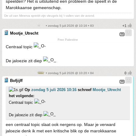
speelden? Het is uitsluitend een probleem die speelt in de
Marokkaanse gemeenschap.
De uil van Minerva spreidt zijn vleugels bij 't vallen van de avond.
• zondag 5 juli 2026 @ 10:16 • 83
Mootje_Utrecht
Free Palestine
Centraal topic
De jaloezie zit diep
• zondag 5 juli 2026 @ 10:20 • 84
Bofjijff
Op
zondag 5 juli 2026 10:16
schreef
Mootje_Utrecht
het volgende:
Centraal topic
De jaloezie zit diep
een centraal topic slaat ook nergens op. Maar je verward
jaloezie denk ik met een kritische blik op de marokkaanse