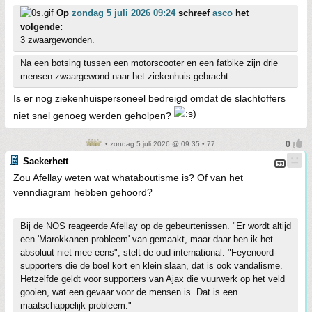
Op
zondag 5 juli 2026 09:24
schreef
asco
het
volgende:
3 zwaargewonden.
Na een botsing tussen een motorscooter en een fatbike zijn drie
mensen zwaargewond naar het ziekenhuis gebracht.
Is er nog ziekenhuispersoneel bedreigd omdat de slachtoffers
niet snel genoeg werden geholpen?
• zondag 5 juli 2026 @ 09:35 • 77
Saekerhett
Zou Afellay weten wat whataboutisme is? Of van het
venndiagram hebben gehoord?
Bij de NOS reageerde Afellay op de gebeurtenissen. "Er wordt altijd
een 'Marokkanen-probleem' van gemaakt, maar daar ben ik het
absoluut niet mee eens", stelt de oud-international. "Feyenoord-
supporters die de boel kort en klein slaan, dat is ook vandalisme.
Hetzelfde geldt voor supporters van Ajax die vuurwerk op het veld
gooien, wat een gevaar voor de mensen is. Dat is een
maatschappelijk probleem."