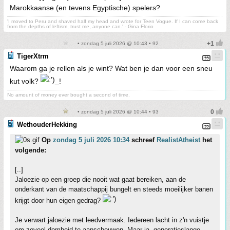
Marokkaanse (en tevens Egyptische) spelers?
'I moved to Peru and shaved half my head and wrote for Teen Vogue. If I can come back
from the depths of leftism, trust me, anyone can.' - Gina Florio
• zondag 5 juli 2026 @ 10:43 • 92
TigerXtrm
Waarom ga je rellen als je wint? Wat ben je dan voor een sneu
kut volk?
_!
No amount of money ever bought a second of time.
• zondag 5 juli 2026 @ 10:44 • 93
WethouderHekking
Op
zondag 5 juli 2026 10:34
schreef
RealistAtheist
het
volgende:
[..]
Jaloezie op een groep die nooit wat gaat bereiken, aan de
onderkant van de maatschappij bungelt en steeds moeilijker banen
krijgt door hun eigen gedrag?
Je verwart jaloezie met leedvermaak. Iedereen lacht in z'n vuistje
om zoveel domheid te aanschouwen. Maar ja, generatieslange