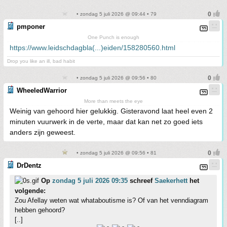
• zondag 5 juli 2026 @ 09:44 • 79
pmponer
One Punch is enough
https://www.leidschdagbla(...)eiden/158280560.html
Drop you like an ill, bad habit
• zondag 5 juli 2026 @ 09:56 • 80
WheeledWarrior
More than meets the eye
Weinig van gehoord hier gelukkig. Gisteravond laat heel even 2
minuten vuurwerk in de verte, maar dat kan net zo goed iets
anders zijn geweest.
• zondag 5 juli 2026 @ 09:56 • 81
DrDentz
Op
zondag 5 juli 2026 09:35
schreef
Saekerhett
het
volgende:
Zou Afellay weten wat whataboutisme is? Of van het venndiagram
hebben gehoord?
[..]