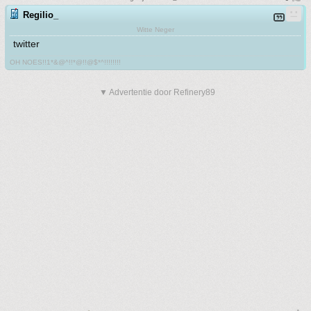
Regilio_
Witte Neger
twitter
OH NOES!!1*&@^!!*@!!@$*^!!!!!!!!
▼ Advertentie door Refinery89