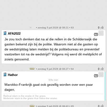
• zondag 5 juli 2026 @ 08:21 • 63
AFA2022
Je zou toch denken dat na al die rellen in de Schilderswijk die
gasten bekend zijn bij de politie. Waarom niet al die gasten op
de wedstrijddag laten melden bij de politiebureau en preventief
vastzetten tot na de wedstrijd? Volgens mij werd dit meldplicht of
zoiets genoemd.
• zondag 5 juli 2026 @ 08:27 • 64
Hathor
Effe niet
Marokko-Frankrijk gaat ook gezellig worden over een paar
dagen.
Radical islam is the snake in the grass.
Moderate islam is the grass that hides the snake.
• zondag 5 juli 2026 @ 08:43 • 65