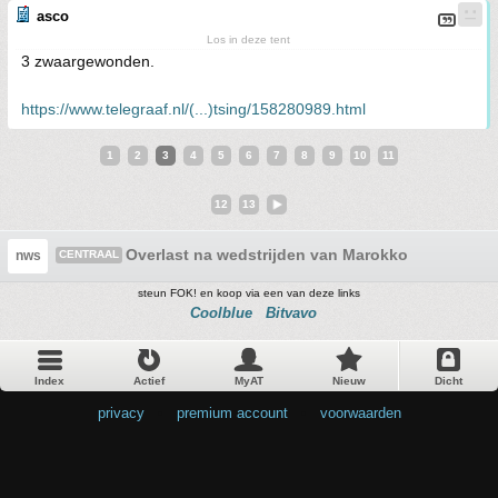
asco
Los in deze tent
3 zwaargewonden.
https://www.telegraaf.nl/(...)tsing/158280989.html
1
2
3
4
5
6
7
8
9
10
11
12
13
Overlast na wedstrijden van Marokko
nws
CENTRAAL
steun FOK! en koop via een van deze links
Coolblue
Bitvavo
Index
Actief
MyAT
Nieuw
Dicht
privacy
•
premium account
•
voorwaarden