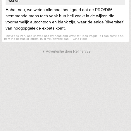
wonen.
Haha, nou, we weten allemaal heel goed dat de PRO/D66
stemmende mens toch vaak hun heil zoekt in de wijken die
voornamelijk autochtoon en blank zijn, waar de enige 'diversiteit'
van hoogopgeleide expats komt.
'I moved to Peru and shaved half my head and wrote for Teen Vogue. If I can come back
from the depths of leftism, trust me, anyone can.' - Gina Florio
▼ Advertentie door Refinery89