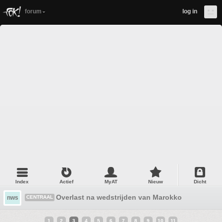
forum
log in
Index
Actief
MyAT
Nieuw
Dicht
Overlast na wedstrijden van Marokko
nws
CENTRAAL
1
2
3
4
5
6
7
8
9
10
11