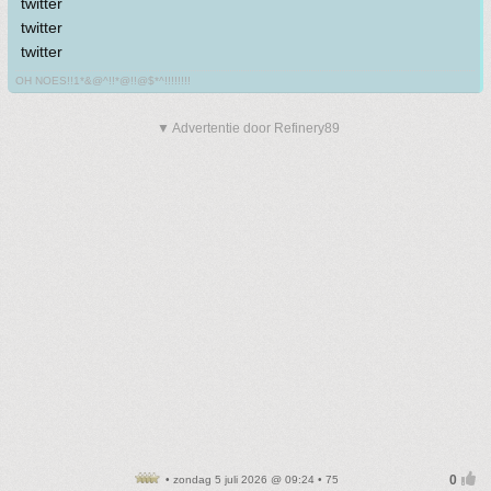
twitter
twitter
twitter
OH NOES!!1*&@^!!*@!!@$*^!!!!!!!!
▼ Advertentie door Refinery89
• zondag 5 juli 2026 @ 09:24 • 75