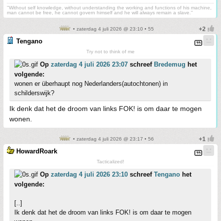
''Without self knowledge, without understanding the working and functions of his machine,
man cannot be free, he cannot govern himself and he will always remain a slave.''
• zaterdag 4 juli 2026 @ 23:10 • 55
Tengano
Try not to think of me
Op
zaterdag 4 juli 2026 23:07
schreef
Bredemug
het
volgende:
wonen er überhaupt nog Nederlanders(autochtonen) in
schilderswijk?
Ik denk dat het de droom van links FOK! is om daar te mogen
wonen.
• zaterdag 4 juli 2026 @ 23:17 • 56
HowardRoark
Tacticalized!
Op
zaterdag 4 juli 2026 23:10
schreef
Tengano
het
volgende:
[..]
Ik denk dat het de droom van links FOK! is om daar te mogen