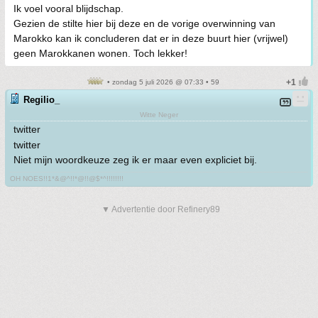
Ik voel vooral blijdschap.
Gezien de stilte hier bij deze en de vorige overwinning van
Marokko kan ik concluderen dat er in deze buurt hier (vrijwel)
geen Marokkanen wonen. Toch lekker!
• zondag 5 juli 2026 @ 07:33 • 59
Regilio_
Witte Neger
twitter
twitter
Niet mijn woordkeuze zeg ik er maar even expliciet bij.
OH NOES!!1*&@^!!*@!!@$*^!!!!!!!!
▼ Advertentie door Refinery89