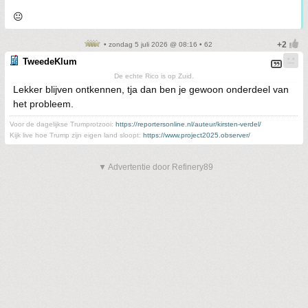
😐
• zondag 5 juli 2026 @ 08:16 • 62
TweedeKlum
De echte Rico is op Zuid.
Lekker blijven ontkennen, tja dan ben je gewoon onderdeel van
het probleem.
Voor de dagelijkse Trumprotzooi:
https://reportersonline.nl/auteur/kirsten-verdel/
Kijk live hoe Trump zijn eigen land sloopt:
https://www.project2025.observer/
▼ Advertentie door Refinery89