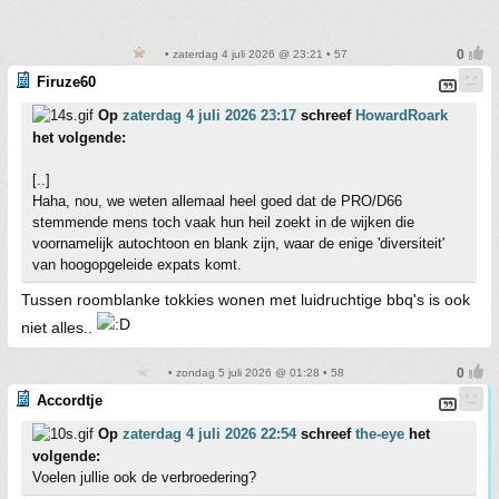
• zaterdag 4 juli 2026 @ 23:21 • 57
Firuze60
Op
zaterdag 4 juli 2026 23:17
schreef
HowardRoark
het volgende:
[..]
Haha, nou, we weten allemaal heel goed dat de PRO/D66
stemmende mens toch vaak hun heil zoekt in de wijken die
voornamelijk autochtoon en blank zijn, waar de enige 'diversiteit'
van hoogopgeleide expats komt.
Tussen roomblanke tokkies wonen met luidruchtige bbq's is ook
niet alles..
• zondag 5 juli 2026 @ 01:28 • 58
Accordtje
Op
zaterdag 4 juli 2026 22:54
schreef
the-eye
het
volgende:
Voelen jullie ook de verbroedering?