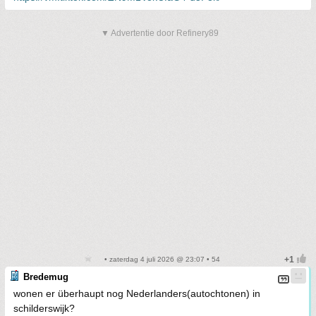
▼ Advertentie door Refinery89
• zaterdag 4 juli 2026 @ 23:07 • 54
Bredemug
wonen er überhaupt nog Nederlanders(autochtonen) in
schilderswijk?