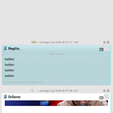
• zondag 5 juli 2026 @ 07:37 • 60
Regilio_
Witte Neger
twitter
twitter
twitter
twitter
OH NOES!!1*&@^!!*@!!@$*^!!!!!!!!
• zondag 5 juli 2026 @ 07:48 • 61
DrDentz