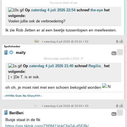
Try not to think of me
Op
zaterdag 4 juli 2026 22:54
schreef
the-eye
het
volgende:
Voelen jullie ook de verbroedering?
Ik zie Rob Jetten er al een beetje tussenlopen en meefeesten.
• zaterdag 4 juli 2026 @ 23:01 • 52
Spellchecker
maily
Mevrouwtje oeps/B.U.2022 :P
Op
zaterdag 4 juli 2026 21:40
schreef
Regilio_
het
volgende:
[
x
]De T. is er ook.
oh oh, je moet niet met een schoen bekogeld worden
--###No Guts No Glory###--
• zaterdag 4 juli 2026 @ 23:03 • 53
BeriBeri
Busje staat in de fik
https://vm.tiktok.com/ZN9M1VokCfaG4-d5F8k/