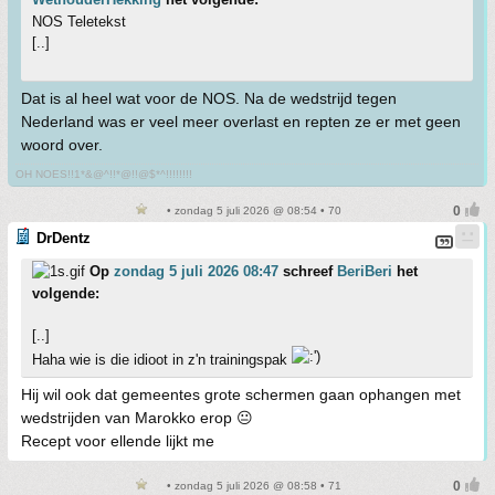
NOS Teletekst
[..]
Dat is al heel wat voor de NOS. Na de wedstrijd tegen
Nederland was er veel meer overlast en repten ze er met geen
woord over.
OH NOES!!1*&@^!!*@!!@$*^!!!!!!!!
• zondag 5 juli 2026 @ 08:54 • 70
DrDentz
Op
zondag 5 juli 2026 08:47
schreef
BeriBeri
het
volgende:
[..]
Haha wie is die idioot in z'n trainingspak
Hij wil ook dat gemeentes grote schermen gaan ophangen met
wedstrijden van Marokko erop 😐
Recept voor ellende lijkt me
• zondag 5 juli 2026 @ 08:58 • 71