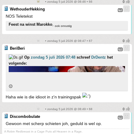
• zondag 5 juli 2026 @ 08:46 • 66
WethouderHekking
NOS Teletekst
Feest na winst Marokko
,
ook onrustig
• zondag 5 juli 2026 @ 08:47 • 67
BeriBeri
Op
zondag 5 juli 2026 07:48
schreef
DrDentz
het
volgende:
😐
Haha wie is die idioot in z'n trainingspak
• zondag 5 juli 2026 @ 08:49 • 68
Discombobulate
Gewoon met scherp schieten joh, geduld is wel op.
A Robin Redbreast in a Cage Puts all Heaven in a Rage.