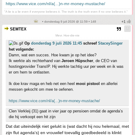
https://www.vice.com/nl/a(...)n-mr-money-mustache/
"A lie is a lie even if everyone believes it. The truth is the truth even if no one believes it."
• donderdag 9 juli 2026 @ 11:59 • 148
SEMTEX
Mevr. Hoe-die-nie
Op
donderdag 9 juli 2026 11:45
schreef
StaceySinger
het volgende:
Damn, wat een succes. Hoe kwam je op het idee?
Ik werkte als rechterhand van
Jeroen Hüpscher
, de CEO van
hostingprovider TransIP. Hij werkte tachtig uur per week en ik was
er om hem te ontlasten.
Ik doe krav maga en heb net een heel
mooi pistool
en allerlei
messen gekocht om mee te oefenen.
https://www.vice.com/nl/a(...)n-mr-money-mustache/
Clen Verkleij (31) gaat in vier jaar op pensioen omdat de agenda’s
die hij verkoopt een hit zijn
Dat dat uiteindelijk niet gelukt is (wat dacht hij nou helemaal, met
zijn flut agenda's) en vrouwlief toevallig goedbedeeld is klinkt