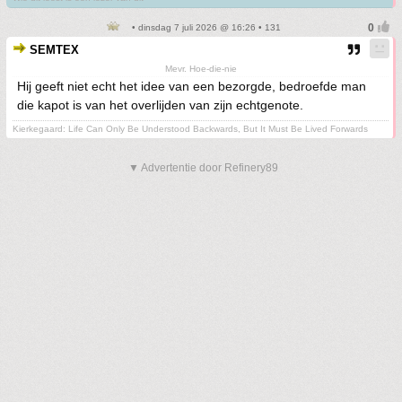
• dinsdag 7 juli 2026 @ 16:26 • 131
SEMTEX
Mevr. Hoe-die-nie
Hij geeft niet echt het idee van een bezorgde, bedroefde man
die kapot is van het overlijden van zijn echtgenote.
Kierkegaard: Life Can Only Be Understood Backwards, But It Must Be Lived Forwards
▼ Advertentie door Refinery89