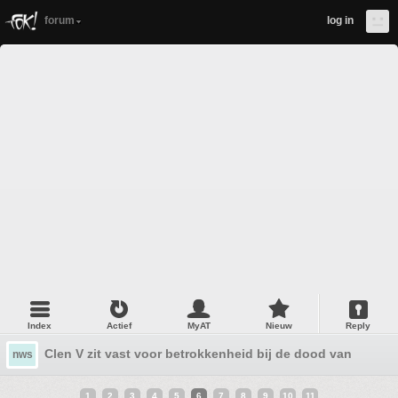
forum
log in
Index
Actief
MyAT
Nieuw
Reply
Clen V zit vast voor betrokkenheid bij de dood van zijn v
nws
1
2
3
4
5
6
7
8
9
10
11