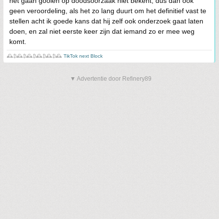
het gaan gooien op doodsoorzaak niet bekent, dus dan ook
geen veroordeling, als het zo lang duurt om het definitief vast te
stellen acht ik goede kans dat hij zelf ook onderzoek gaat laten
doen, en zal niet eerste keer zijn dat iemand zo er mee weg
komt.
🕰️₿🕰️₿🕰️₿🕰️₿🕰️₿🕰️
TikTok next Block
▼ Advertentie door Refinery89