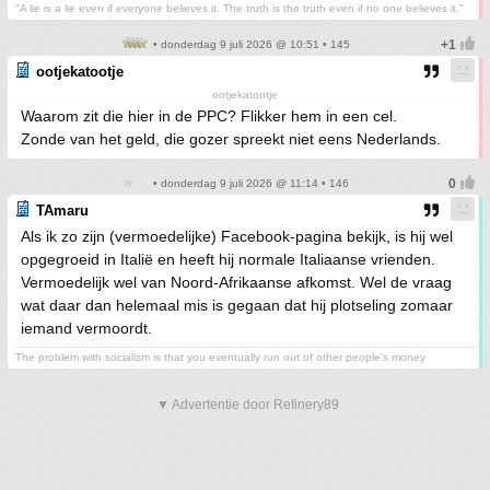
"A lie is a lie even if everyone believes it. The truth is the truth even if no one believes it."
• donderdag 9 juli 2026 @ 10:51 • 145
ootjekatootje
ootjekatootje
Waarom zit die hier in de PPC? Flikker hem in een cel.
Zonde van het geld, die gozer spreekt niet eens Nederlands.
• donderdag 9 juli 2026 @ 11:14 • 146
TAmaru
Als ik zo zijn (vermoedelijke) Facebook-pagina bekijk, is hij wel
opgegroeid in Italië en heeft hij normale Italiaanse vrienden.
Vermoedelijk wel van Noord-Afrikaanse afkomst. Wel de vraag
wat daar dan helemaal mis is gegaan dat hij plotseling zomaar
iemand vermoordt.
The problem with socialism is that you eventually run out of other people's money
▼ Advertentie door Refinery89