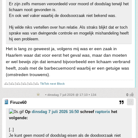
Er zijn zelfs mensen veroordeeld voor moord of doodslag terwijl het
lichaam nooit gevonden is.
En ook wel vaker waarbij de doodsoorzaak niet bekend was.
Hij wilde niks vertellen over hun relatie. Als straks blijkt dat er toch
sprake was van dwingende controle en mogelijk mishandeling heeft
hij een probleem.
Het is lang zo geweest ja, volgens mij was er een zaak in
Haarlem waar dat voor eerst het geval was, maar dan moeten
er wel bewijs zijn dat iemand bijvoorbeeld een lichaam verbrand
heeft, zoals met de barbecuemoord waarbij er een getuige was
(omstreden trouwens).
🕰️₿🕰️₿🕰️₿🕰️₿🕰️₿🕰️
TikTok next Block
• dinsdag 7 juli 2026 @ 17:10 • 134
Firuze60
Op
dinsdag 7 juli 2026 16:50
schreef
raptorix
het
volgende:
[..]
Je kunt geen moord of doodslag eisen als de doodoorzaak niet