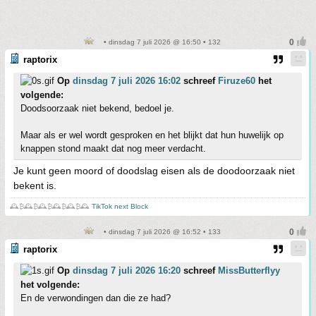
• dinsdag 7 juli 2026 @ 16:50 • 132
raptorix
Op
dinsdag 7 juli 2026 16:02
schreef
Firuze60
het
volgende:
Doodsoorzaak niet bekend, bedoel je.
Maar als er wel wordt gesproken en het blijkt dat hun huwelijk op
knappen stond maakt dat nog meer verdacht.
Je kunt geen moord of doodslag eisen als de doodoorzaak niet
bekent is.
🕰️₿🕰️₿🕰️₿🕰️₿🕰️₿🕰️
TikTok next Block
• dinsdag 7 juli 2026 @ 16:52 • 133
raptorix
Op
dinsdag 7 juli 2026 16:20
schreef
MissButterflyy
het volgende:
En de verwondingen dan die ze had?