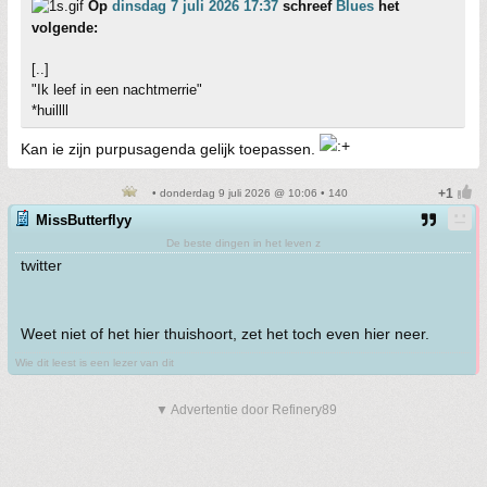
Op
dinsdag 7 juli 2026 17:37
schreef
Blues
het
volgende:
[..]
"Ik leef in een nachtmerrie"
*huillll
Kan ie zijn purpusagenda gelijk toepassen.
• donderdag 9 juli 2026 @ 10:06 • 140
MissButterflyy
De beste dingen in het leven z
twitter
Weet niet of het hier thuishoort, zet het toch even hier neer.
Wie dit leest is een lezer van dit
▼ Advertentie door Refinery89