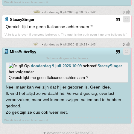
Wie dit leest is een lezer van dit
• donderdag 9 juli 2026 @ 10:09 • 142
StaceySinger
Qoraich lijkt me geen Italiaanse achternaam ?
"A lie is a lie even if everyone believes it. The truth is the truth even if no one believes it."
• donderdag 9 juli 2026 @ 10:13 • 143
MissButterflyy
De beste dingen in het leven z
Op
donderdag 9 juli 2026 10:09
schreef
StaceySinger
het volgende:
Qoraich lijkt me geen Italiaanse achternaam ?
Nee, maar kan wel zijn dat hij er geboren is. Geen idee.
Ik vind het altijd zo verdacht hè. Verward gedrag, overlast
veroorzaken, maar wel kunnen zwijgen na iemand te hebben
gedood.
Zo gek zijn ze dus ook weer niet.
Wie dit leest is een lezer van dit
▼ Advertentie door Refinery89