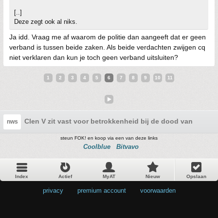
[..]
Deze zegt ook al niks.
Ja idd. Vraag me af waarom de politie dan aangeeft dat er geen
verband is tussen beide zaken. Als beide verdachten zwijgen cq
niet verklaren dan kun je toch geen verband uitsluiten?
1
2
3
4
5
6
7
8
9
10
11
Clen V zit vast voor betrokkenheid bij de dood van zijn v
nws
steun FOK! en koop via een van deze links
Coolblue
Bitvavo
Index
Actief
MyAT
Nieuw
Opslaan
privacy
•
premium account
•
voorwaarden