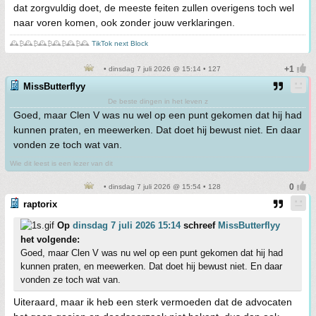
dat zorgvuldig doet, de meeste feiten zullen overigens toch wel
naar voren komen, ook zonder jouw verklaringen.
🕰️₿🕰️₿🕰️₿🕰️₿🕰️₿🕰️
TikTok next Block
• dinsdag 7 juli 2026 @ 15:14 • 127
MissButterflyy
De beste dingen in het leven z
Goed, maar Clen V was nu wel op een punt gekomen dat hij had
kunnen praten, en meewerken. Dat doet hij bewust niet. En daar
vonden ze toch wat van.
Wie dit leest is een lezer van dit
• dinsdag 7 juli 2026 @ 15:54 • 128
raptorix
Op
dinsdag 7 juli 2026 15:14
schreef
MissButterflyy
het volgende:
Goed, maar Clen V was nu wel op een punt gekomen dat hij had
kunnen praten, en meewerken. Dat doet hij bewust niet. En daar
vonden ze toch wat van.
Uiteraard, maar ik heb een sterk vermoeden dat de advocaten