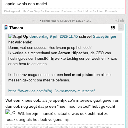
opnieuw als een motief.
Kierkegaard: Life Can Only Be Understood Backwards, But It Must Be Lived Forwards
• donderdag 9 juli 2026 @ 12:17 • 149
TAmaru
Op
donderdag 9 juli 2026 11:45
schreef
StaceySinger
het volgende:
Damn, wat een succes. Hoe kwam je op het idee?
Ik werkte als rechterhand van
Jeroen Hüpscher
, de CEO van
hostingprovider TransIP. Hij werkte tachtig uur per week en ik was
er om hem te ontlasten.
Ik doe krav maga en heb net een heel
mooi pistool
en allerlei
messen gekocht om mee te oefenen.
https://www.vice.com/nl/a(...)n-mr-money-mustache/
Wat een kneus ook, als je openlijk zo'n interview gaat geven en
dan ook nog zegt dat je een "heel mooi pistool" hebt gekocht
Wtf. En zijn financiële situatie was ook echt niet zo
rooskleurig als het leek volgens mij.
The problem with socialism is that you eventually run out of other people's money