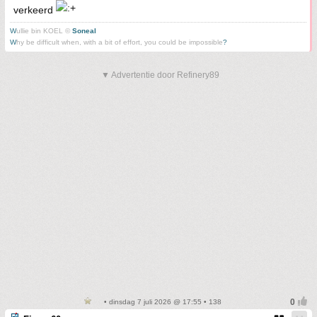
verkeerd
W
ullie bin KOEL ©
Soneal
W
hy be difficult when, with a bit of effort, you could be impossible
?
▼ Advertentie door Refinery89
• dinsdag 7 juli 2026 @ 17:55 • 138