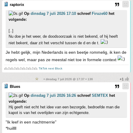
raptorix
Op
dinsdag 7 juli 2026 17:10
schreef
Firuze60
het
volgende:
[..]
Nu doe je het weer, de doodsoorzaak is niet bekend, of hij heeft
niet bekent, daar zit het verschil tussen de d en de t.
Je hebt gelijk, mijn Nederlands is een beetje rommelig, ik ken de
regels wel, maar pas ze meestal niet toe in formele context
🕰️₿🕰️₿🕰️₿🕰️₿🕰️₿🕰️
TikTok next Block
• dinsdag 7 juli 2026 @ 17:37 • 136
Blues
Op
dinsdag 7 juli 2026 16:26
schreef
SEMTEX
het
volgende:
Hij geeft niet echt het idee van een bezorgde, bedroefde man die
kapot is van het overlijden van zijn echtgenote.
"Ik leef in een nachtmerrie"
*huillll