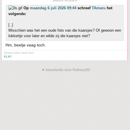
Miskend decadent
Op
maandag 6 juli 2026 09:44
schreef
TAmaru
het
volgende:
[..]
Misschien was het een oude foto van die kaarsjes? Of gewoon een
lokkertje voor later en wilde zij die kaarsjes niet?
Hm, beetje vaag toch.
Snobs have more fun!
KLIK!
▼ Advertentie door Refinery89