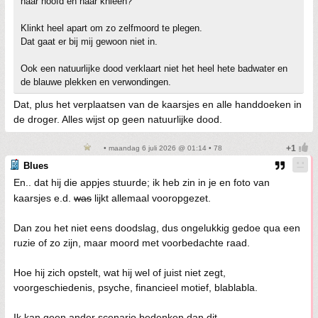
haar hoofd en haar knieën?
Klinkt heel apart om zo zelfmoord te plegen.
Dat gaat er bij mij gewoon niet in.
Ook een natuurlijke dood verklaart niet het heel hete badwater en
de blauwe plekken en verwondingen.
Dat, plus het verplaatsen van de kaarsjes en alle handdoeken in
de droger. Alles wijst op geen natuurlijke dood.
• maandag 6 juli 2026 @ 01:14 • 78
Blues
En.. dat hij die appjes stuurde; ik heb zin in je en foto van
kaarsjes e.d.
was
lijkt allemaal vooropgezet.
Dan zou het niet eens doodslag, dus ongelukkig gedoe qua een
ruzie of zo zijn, maar moord met voorbedachte raad.
Hoe hij zich opstelt, wat hij wel of juist niet zegt,
voorgeschiedenis, psyche, financieel motief, blablabla.
Ik kan geen ander scenario bedenken dan dit.