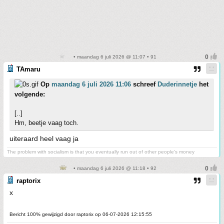
• maandag 6 juli 2026 @ 11:07 • 91
TAmaru
Op
maandag 6 juli 2026 11:06
schreef
Duderinnetje
het
volgende:
[..]
Hm, beetje vaag toch.
uiteraard heel vaag ja
The problem with socialism is that you eventually run out of other people's money
• maandag 6 juli 2026 @ 11:18 • 92
raptorix
x
Bericht 100% gewijzigd door raptorix op 06-07-2026 12:15:55