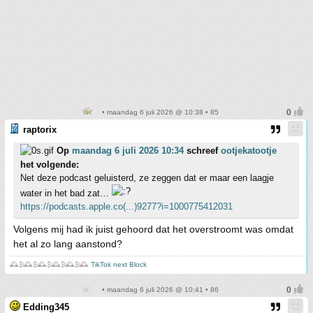
• maandag 6 juli 2026 @ 10:38 • 85
raptorix
Op
maandag 6 juli 2026 10:34
schreef
ootjekatootje
het volgende:
Net deze podcast geluisterd, ze zeggen dat er maar een laagje
water in het bad zat…
https://podcasts.apple.co(...)9277?i=1000775412031
Volgens mij had ik juist gehoord dat het overstroomt was omdat
het al zo lang aanstond?
🕰️₿🕰️₿🕰️₿🕰️₿🕰️₿🕰️
TikTok next Block
• maandag 6 juli 2026 @ 10:41 • 86
Edding345