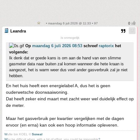
• maandag 6 juli 2026 @ 11:33 • 97
Leandra
Is onmogelijk
Op
maandag 6 juli 2026 08:53
schreef
raptorix
het
volgende:
Ik denk dat er goede kans is om aan de hand van een slimme
gasmeter data naar buiten zal komen wanneer die hete kraan is
aangezet, het is warm weer dus veel ander gasverbruik zal je niet
hebben.
En het huis heeft een energielabel A, dus het is geen
ouderwetsche doorwaaiwoning.
Dat heeft zeker eind maart met zacht weer wel duidelijk effect op
de meter.
Maar het gasverbruik per kwartier vergelijken met de dagen
ervoor (en erna) kan ook een hoop informatie opleveren.
W
ullie bin KOEL ©
Soneal
W
hy be difficult when, with a bit of effort, you could be impossible
?