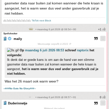
gasmeter data naar buiten zal komen wanneer die hete kraan is
aangezet, het is warm weer dus veel ander gasverbruik zal je
niet hebben.
🕰️₿🕰️₿🕰️₿🕰️₿🕰️₿🕰️
TikTok next Block
• maandag 6 juli 2026 @ 08:54 • 80
Spellchecker
maily
Mevrouwtje oeps/B.U.2022 :P
Op
maandag 6 juli 2026 08:53
schreef
raptorix
het
volgende:
Ik denk dat er goede kans is om aan de hand van een slimme
gasmeter data naar buiten zal komen wanneer die hete kraan is
aangezet,
het is warm weer dus veel ander gasverbruik zal je
niet hebben.
Was het 26 maart ook warm weer?
--###No Guts No Glory###--
• maandag 6 juli 2026 @ 08:57 • 81
Duderinnetje
Miskend decadent