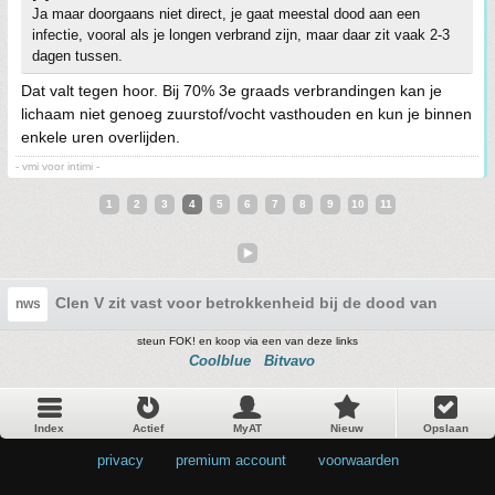
Ja maar doorgaans niet direct, je gaat meestal dood aan een
infectie, vooral als je longen verbrand zijn, maar daar zit vaak 2-3
dagen tussen.
Dat valt tegen hoor. Bij 70% 3e graads verbrandingen kan je
lichaam niet genoeg zuurstof/vocht vasthouden en kun je binnen
enkele uren overlijden.
- vmi voor intimi -
1
2
3
4
5
6
7
8
9
10
11
Clen V zit vast voor betrokkenheid bij de dood van zijn v
nws
steun FOK! en koop via een van deze links
Coolblue
Bitvavo
Index
Actief
MyAT
Nieuw
Opslaan
privacy
•
premium account
•
voorwaarden