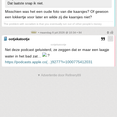
Dat laatste snap ik niet.
Misschien was het een oude foto van die kaarsjes? Of gewoon
een lokkertje voor later en wilde zij die kaarsjes niet?
The problem with socialism is that you eventually run out of other people's money
• maandag 6 juli 2026 @ 10:34 • 84
ootjekatootje
ootjekatootje
Net deze podcast geluisterd, ze zeggen dat er maar een laagje
water in het bad zat…
https://podcasts.apple.co(...)9277?i=1000775412031
▼ Advertentie door Refinery89