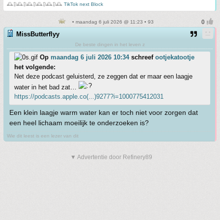
🕰️₿🕰️₿🕰️₿🕰️₿🕰️₿🕰️
TikTok next Block
• maandag 6 juli 2026 @ 11:23 • 93
MissButterflyy
De beste dingen in het leven z
Op
maandag 6 juli 2026 10:34
schreef
ootjekatootje
het volgende:
Net deze podcast geluisterd, ze zeggen dat er maar een laagje
water in het bad zat…
https://podcasts.apple.co(...)9277?i=1000775412031
Een klein laagje warm water kan er toch niet voor zorgen dat
een heel lichaam moeilijk te onderzoeken is?
Wie dit leest is een lezer van dit
▼ Advertentie door Refinery89