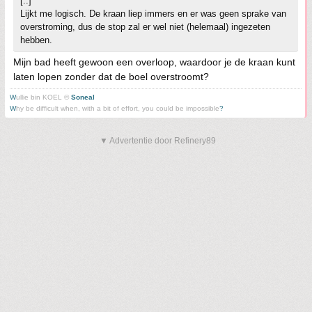
[..]
Lijkt me logisch. De kraan liep immers en er was geen sprake van
overstroming, dus de stop zal er wel niet (helemaal) ingezeten
hebben.
Mijn bad heeft gewoon een overloop, waardoor je de kraan kunt
laten lopen zonder dat de boel overstroomt?
W
ullie bin KOEL ©
Soneal
W
hy be difficult when, with a bit of effort, you could be impossible
?
▼ Advertentie door Refinery89