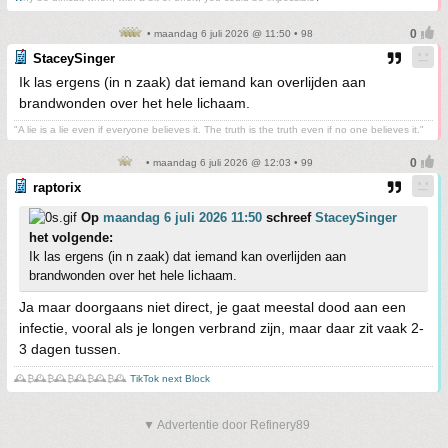
• maandag 6 juli 2026 @ 11:50 • 98
StaceySinger
Ik las ergens (in n zaak) dat iemand kan overlijden aan
brandwonden over het hele lichaam.
"A lie is a lie even if everyone believes it. The truth is the truth even if no one believes it."
• maandag 6 juli 2026 @ 12:03 • 99
raptorix
Op
maandag 6 juli 2026 11:50
schreef
StaceySinger
het volgende:
Ik las ergens (in n zaak) dat iemand kan overlijden aan
brandwonden over het hele lichaam.
Ja maar doorgaans niet direct, je gaat meestal dood aan een
infectie, vooral als je longen verbrand zijn, maar daar zit vaak 2-
3 dagen tussen.
🕰️₿🕰️₿🕰️₿🕰️₿🕰️₿🕰️
TikTok next Block
▼ Advertentie door Refinery89