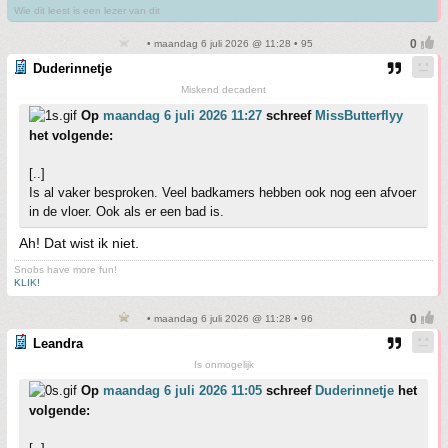
Wie dit leest is een lezer van dit
• maandag 6 juli 2026 @ 11:28 • 95
Duderinnetje
Miskend decadent
Op
maandag 6 juli 2026 11:27
schreef
MissButterflyy
het volgende:
[..]
Is al vaker besproken. Veel badkamers hebben ook nog een afvoer
in de vloer. Ook als er een bad is.
Ah! Dat wist ik niet.
Snobs have more fun!
KLIK!
• maandag 6 juli 2026 @ 11:28 • 96
Leandra
Is onmogelijk
Op
maandag 6 juli 2026 11:05
schreef
Duderinnetje
het
volgende: