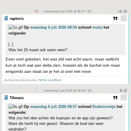
• maandag 6 juli 2026 @ 08:57 • 82
raptorix
Op
maandag 6 juli 2026 08:54
schreef
maily
het
volgende:
[..]
Was het 26 maart ook warm weer?
Even snel gekeken, het was idd niet echt warm, maar wellicht
kun je toch wat aan delta zien, hoewel als de kachel ook maar
enigsinds aan staat zie je het al snel niet meer.
🕰️₿🕰️₿🕰️₿🕰️₿🕰️₿🕰️
TikTok next Block
• maandag 6 juli 2026 @ 09:44 • 83
TAmaru
Op
maandag 6 juli 2026 08:57
schreef
Duderinnetje
het
volgende:
Wat zou het idee achter die kaarsjes en de app zijn geweest?
Want die heeft hij niet gewist. Waarom de boel dan weer
weghalen?