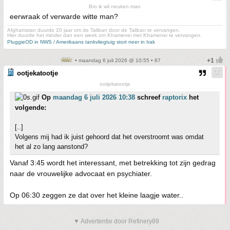
Bro ik wil neuken man
eerwraak of verwarde witte man?
Afghanistan duurde 20 jaar om de Taliban door de Taliban te vervangen.
Hier duurde het minder dan een week om Khamenei met Khamenei te vervangen.
PluggieOD in NWS / Amerikaans tankvliegtuig stort neer in Irak
• maandag 6 juli 2026 @ 10:55 • 87
ootjekatootje
ootjekatootje
Op
maandag 6 juli 2026 10:38
schreef
raptorix
het
volgende:
[..]
Volgens mij had ik juist gehoord dat het overstroomt was omdat
het al zo lang aanstond?
Vanaf 3:45 wordt het interessant, met betrekking tot zijn gedrag
naar de vrouwelijke advocaat en psychiater.
Op 06:30 zeggen ze dat over het kleine laagje water..
▼ Advertentie door Refinery89