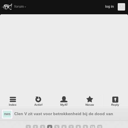
forum
log in
Index
Actief
MyAT
Nieuw
Reply
Clen V zit vast voor betrokkenheid bij de dood van zijn v
nws
1
2
3
4
5
6
7
8
9
10
11