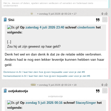
Het is...kiezen of delen, spelen winnen verliezen of vervelen en helemaal niets
ondernemen
• zondag 5 juli 2026 @ 00:24 • 17
Shii
Op
zaterdag 4 juli 2026 23:40
schreef
cinderloom
het
volgende:
[..]
Zou hij uit zijn geweest op haar geld?
Denk het wel en dan denk ik dat ze de relatie wilde verbreken.
Anders had ie nog een lekker leventje kunnen hebben van haar
geld.
Domnivoor in AI / laat hier zien hoe jij een bepaalde user voor je ziet #6
hemarookworst in AI / laat hier zien hoe jij een bepaalde user voor je ziet #6
• zondag 5 juli 2026 @ 00:24 • 18
ootjekatootje
ootjekatootje
Op
zondag 5 juli 2026 00:16
schreef
StaceySinger
het
volgende: