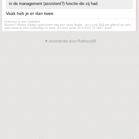
in de management (assistent?) functie die zij had.
Vaak heb je er dan twee.
Iedereen is een kutlultrut
Muizen? Kleine harige opdonders met een kaas fixatie., en Lucie Ball die gillend op een
tafel staat in een oudbollige tv serie. En een vaste PI is KUT !!!! NIET doen
▼ Advertentie door Refinery89