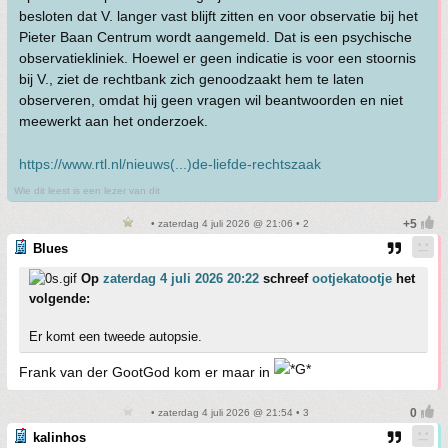
besloten dat V. langer vast blijft zitten en voor observatie bij het
Pieter Baan Centrum wordt aangemeld. Dat is een psychische
observatiekliniek. Hoewel er geen indicatie is voor een stoornis
bij V., ziet de rechtbank zich genoodzaakt hem te laten
observeren, omdat hij geen vragen wil beantwoorden en niet
meewerkt aan het onderzoek.
https://www.rtl.nl/nieuws(...)de-liefde-rechtszaak
Wie dit leest is een lezer van dit
• zaterdag 4 juli 2026 @ 21:06 • 2
Blues
Op
zaterdag 4 juli 2026 20:22
schreef
ootjekatootje
het
volgende:
Er komt een tweede autopsie.
Frank van der GootGod kom er maar in
• zaterdag 4 juli 2026 @ 21:54 • 3
kalinhos