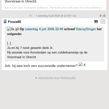
Voorstraat in Utrecht.
"A lie is a lie even if everyone believes it. The truth is the truth even if no one believes it."
• zaterdag 4 juli 2026 @ 22:50 • 12
Firuze60
Op
zaterdag 4 juli 2026 22:49
schreef
StaceySinger
het
volgende:
[..]
Ja en hij ? nooit gewerkt denk ik .
Hij woonde voor Amsterdam op een zolderkamertje op de
Voorstraat in Utrecht.
Joh, hij was toch een succesvolle ondernemer?
▼ Advertentie door Refinery89