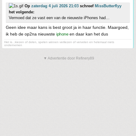
Op
zaterdag 4 juli 2026 21:03
schreef
MissButterflyy
het volgende:
Vermoed dat ze vast een van de nieuwste iPhones had…
Geen idee maar kans is best groot ja in haar functie. Maargoed,
ik heb de op2na nieuwste
iphone
en daar kan het dus
Het is...kiezen of delen, spelen winnen verliezen of vervelen en helemaal niets
ondernemen
▼ Advertentie door Refinery89