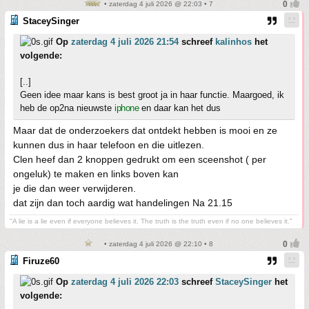
• zaterdag 4 juli 2026 @ 22:03 • 7
StaceySinger
Op
zaterdag 4 juli 2026 21:54
schreef
kalinhos
het
volgende:
[..]
Geen idee maar kans is best groot ja in haar functie. Maargoed, ik
heb de op2na nieuwste
iphone
en daar kan het dus
Maar dat de onderzoekers dat ontdekt hebben is mooi en ze
kunnen dus in haar telefoon en die uitlezen.
Clen heef dan 2 knoppen gedrukt om een sceenshot ( per
ongeluk) te maken en links boven kan
je die dan weer verwijderen.
dat zijn dan toch aardig wat handelingen Na 21.15
"A lie is a lie even if everyone believes it. The truth is the truth even if no one believes it."
• zaterdag 4 juli 2026 @ 22:10 • 8
Firuze60
Op
zaterdag 4 juli 2026 22:03
schreef
StaceySinger
het
volgende: