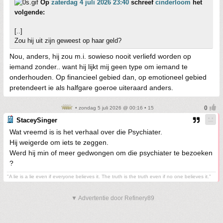
Op
zaterdag 4 juli 2026 23:40
schreef
cinderloom
het
volgende:
[..]
Zou hij uit zijn geweest op haar geld?
Nou, anders, hij zou m.i. sowieso nooit verliefd worden op
iemand zonder.. want hij lijkt mij geen type om iemand te
onderhouden. Op financieel gebied dan, op emotioneel gebied
pretendeert ie als halfgare goeroe uiteraard anders.
• zondag 5 juli 2026 @ 00:16 • 15
StaceySinger
Wat vreemd is is het verhaal over die Psychiater.
Hij weigerde om iets te zeggen.
Werd hij min of meer gedwongen om die psychiater te bezoeken
?
"A lie is a lie even if everyone believes it. The truth is the truth even if no one believes it."
▼ Advertentie door Refinery89