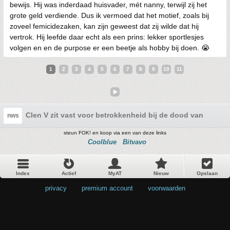
bewijs. Hij was inderdaad huisvader, mét nanny, terwijl zij het
grote geld verdiende. Dus ik vermoed dat het motief, zoals bij
zoveel femicidezaken, kan zijn geweest dat zij wilde dat hij
vertrok. Hij leefde daar echt als een prins: lekker sportlesjes
volgen en en de purpose er een beetje als hobby bij doen. 😭
1
2
3
4
5
6
7
8
9
10
11
Clen V zit vast voor betrokkenheid bij de dood van zijn v
nws
steun FOK! en koop via een van deze links
Coolblue
Bitvavo
Index
Actief
MyAT
Nieuw
Opslaan
privacy
•
premium account
•
voorwaarden