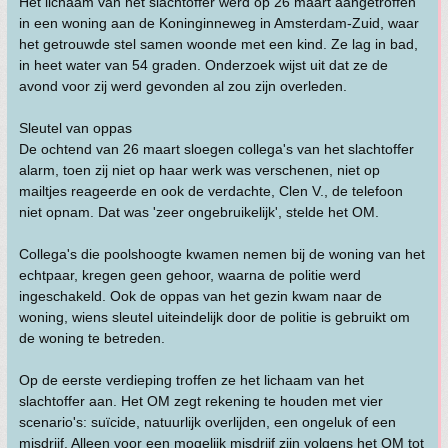
Het lichaam van het slachtoffer werd op 26 maart aangetroffen
in een woning aan de Koninginneweg in Amsterdam-Zuid, waar
het getrouwde stel samen woonde met een kind. Ze lag in bad,
in heet water van 54 graden. Onderzoek wijst uit dat ze de
avond voor zij werd gevonden al zou zijn overleden.
Sleutel van oppas
De ochtend van 26 maart sloegen collega's van het slachtoffer
alarm, toen zij niet op haar werk was verschenen, niet op
mailtjes reageerde en ook de verdachte, Clen V., de telefoon
niet opnam. Dat was 'zeer ongebruikelijk', stelde het OM.
Collega's die poolshoogte kwamen nemen bij de woning van het
echtpaar, kregen geen gehoor, waarna de politie werd
ingeschakeld. Ook de oppas van het gezin kwam naar de
woning, wiens sleutel uiteindelijk door de politie is gebruikt om
de woning te betreden.
Op de eerste verdieping troffen ze het lichaam van het
slachtoffer aan. Het OM zegt rekening te houden met vier
scenario's: suïcide, natuurlijk overlijden, een ongeluk of een
misdrijf. Alleen voor een mogelijk misdrijf zijn volgens het OM tot