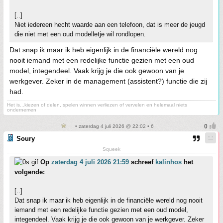
[..]
Niet iedereen hecht waarde aan een telefoon, dat is meer de jeugd
die niet met een oud modelletje wil rondlopen.
Dat snap ik maar ik heb eigenlijk in de financiële wereld nog
nooit iemand met een redelijke functie gezien met een oud
model, integendeel. Vaak krijg je die ook gewoon van je
werkgever. Zeker in de management (assistent?) functie die zij
had.
Het is...kiezen of delen, spelen winnen verliezen of vervelen en helemaal niets
ondernemen
• zaterdag 4 juli 2026 @ 22:02 • 6
Soury
Squeek
Op
zaterdag 4 juli 2026 21:59
schreef
kalinhos
het
volgende:
[..]
Dat snap ik maar ik heb eigenlijk in de financiële wereld nog nooit
iemand met een redelijke functie gezien met een oud model,
integendeel. Vaak krijg je die ook gewoon van je werkgever. Zeker