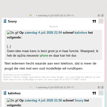
• zaterdag 4 juli 2026 @ 21:58 • 4
Soury
Squeek
Op
zaterdag 4 juli 2026 21:54
schreef
kalinhos
het
volgende:
[..]
Geen idee maar kans is best groot ja in haar functie. Maargoed, ik
heb de op2na nieuwste
iphone
en daar kan het dus
Niet iedereen hecht waarde aan een telefoon, dat is meer de
jeugd die niet met een oud modelletje wil rondlopen.
Iedereen is een kutlultrut
Muizen? Kleine harige opdonders met een kaas fixatie., en Lucie Ball die gillend op een
tafel staat in een oudbollige tv serie. En een vaste PI is KUT !!!! NIET doen
• zaterdag 4 juli 2026 @ 21:59 • 5
kalinhos
Op
zaterdag 4 juli 2026 21:58
schreef
Soury
het
volgende: