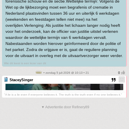
forensische schouw en de sectie.Wettelijke termijn: Volgens de
Wet op de lijkbezorging moet een begrafenis of crematie in
Nederland plaatsvinden tussen 36 uur en uiterlijk 6 werkdagen
(weekenden en feestdagen tellen niet mee) na het
overlijden.Verlenging: Als justitie het lichaam langer nodig heeft
voor het onderzoek, kan de officier van justitie uitstel verlenen
waardoor de wettelijke termijn van 6 werkdagen vervalt.
Nabestaanden worden hierover geïnformeerd door de politie of
het parket. Zodra de vrijgave er is, gaat de reguliere planning
voor de uitvaart in overleg met de uitvaartverzorger weer verder.
Wie dit leest is een lezer van dit
• zondag 5 juli 2026 @ 10:13 • 21
StaceySinger
"A lie is a lie even if everyone believes it. The truth is the truth even if no one believes it."
▼ Advertentie door Refinery89