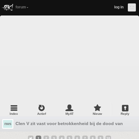
forum
log in
Index
Actief
MyAT
Nieuw
Reply
Clen V zit vast voor betrokkenheid bij de dood van zijn v
nws
1
2
3
4
5
6
7
8
9
10