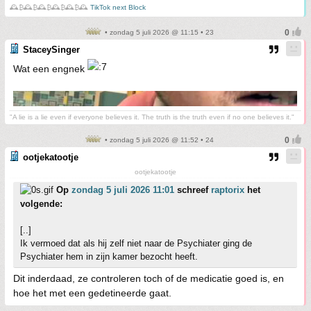
🕰️₿🕰️₿🕰️₿🕰️₿🕰️₿🕰️
TikTok next Block
• zondag 5 juli 2026 @ 11:15 • 23
StaceySinger
Wat een engnek
"A lie is a lie even if everyone believes it. The truth is the truth even if no one believes it."
• zondag 5 juli 2026 @ 11:52 • 24
ootjekatootje
ootjekatootje
Op
zondag 5 juli 2026 11:01
schreef
raptorix
het
volgende:
[..]
Ik vermoed dat als hij zelf niet naar de Psychiater ging de
Psychiater hem in zijn kamer bezocht heeft.
Dit inderdaad, ze controleren toch of de medicatie goed is, en
hoe het met een gedetineerde gaat.