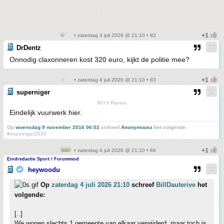
• zaterdag 4 juli 2026 @ 21:10 • 82
DrDentz
Onnodig claxonneren kost 320 euro, kijkt de politie mee?
• zaterdag 4 juli 2026 @ 21:10 • 83
superniger
90+3 Ramos
Eindelijk vuurwerk hier.
Op
woensdag 9 november 2016 06:02
schreef
Anonymousz
het volgende:
#superniger2020
• zaterdag 4 juli 2026 @ 21:10 • 84
Eindredactie Sport / Forummod
heywoodu
Op
zaterdag 4 juli 2026 21:10
schreef
BillDauterive
het
volgende:
[..]
We wonen slechts 1 gemeente van elkaar verwijderd, maar toch is