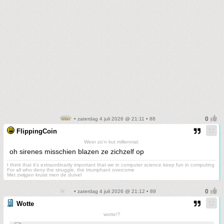
• zaterdag 4 juli 2026 @ 21:11 • 88
FlippingCoin
Weer zo'n kut millennial.
oh sirenes misschien blazen ze zichzelf op
I think that it’s extraordinarily important that we in computer science keep fun in computing
For all who deny the struggle, the triumphant overcome
Met zwijgen kruist men de duivel
• zaterdag 4 juli 2026 @ 21:12 • 89
Wotte
wotte!?