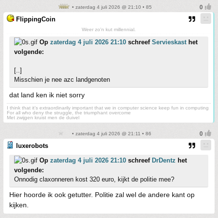
• zaterdag 4 juli 2026 @ 21:10 • 85
FlippingCoin
Weer zo'n kut millennial.
Op
zaterdag 4 juli 2026 21:10
schreef
Servieskast
het
volgende:
[..]
Misschien je nee azc landgenoten
dat land ken ik niet sorry
I think that it’s extraordinarily important that we in computer science keep fun in computing
For all who deny the struggle, the triumphant overcome
Met zwijgen kruist men de duivel
• zaterdag 4 juli 2026 @ 21:11 • 86
luxerobots
Op
zaterdag 4 juli 2026 21:10
schreef
DrDentz
het
volgende:
Onnodig claxonneren kost 320 euro, kijkt de politie mee?
Hier hoorde ik ook getutter. Politie zal wel de andere kant op
kijken.