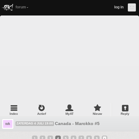
forum
log in
Index
Actief
MyAT
Nieuw
Reply
Canada - Marokko #5
wk
ZATERDAG 4 JULI 19:00
1
2
3
4
5
6
7
8
9