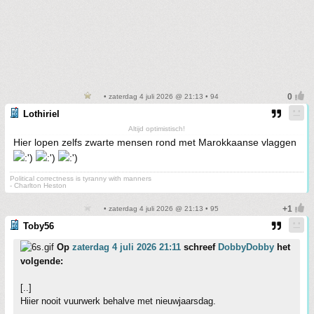
• zaterdag 4 juli 2026 @ 21:13 • 94
Lothiriel
Altijd optimistisch!
Hier lopen zelfs zwarte mensen rond met Marokkaanse vlaggen
Political correctness is tyranny with manners
- Charlton Heston
• zaterdag 4 juli 2026 @ 21:13 • 95
Toby56
Op
zaterdag 4 juli 2026 21:11
schreef
DobbyDobby
het
volgende:
[..]
Hiier nooit vuurwerk behalve met nieuwjaarsdag.