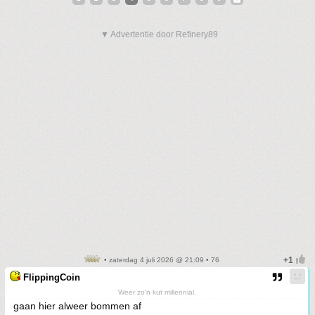
▼ Advertentie door Refinery89
• zaterdag 4 juli 2026 @ 21:09 • 76
FlippingCoin
Weer zo'n kut millennial.
gaan hier alweer bommen af