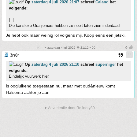
Op
zaterdag 4 juli 2026 21:07
schreef
Caland
het
volgende:
[..]
Die kansloze Oranjemars hebben ze nooit laten zien inderdaad
Je hebt ook maar weinig lol volgens mij. Koop eens een jetski.
• zaterdag 4 juli 2026 @ 21:12 • 90
3rr0r
Op
zaterdag 4 juli 2026 21:10
schreef
superniger
het
volgende:
Eindelijk vuurwerk hier.
Is oogluikend toegestaan nu, maar met oud&nieuw komt
Halsema achter je aan
▼ Advertentie door Refinery89