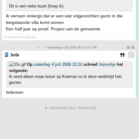
Dit is een nette buurt (hoop ik).
Ik vernam onlangs dat er een wat vrijgevochten gezin in die
leegstaande villa komt wonen.
Een half jaar op proef. Project van de gemeente.
Ik doe het ff rustig aan.
• zaterdag 4 juli 2026 @ 21:13 • 96
3rr0r
Op
zaterdag 4 juli 2026 21:12
schreef
Jojoortje
het
volgende:
Ik word alleen maar bozer op Koeman nu ik deze wedstrijd heb
gezien.
Iedereen
▼ Advertentie door Refinery89