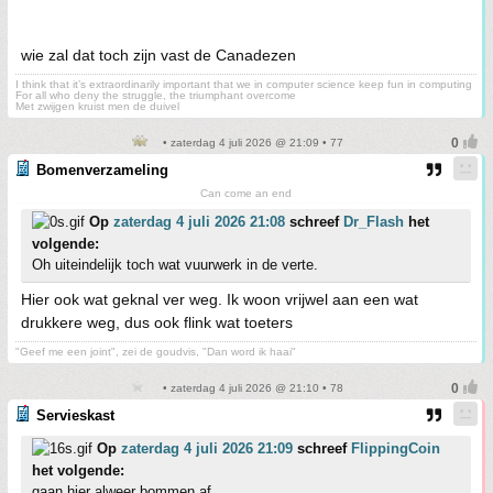
wie zal dat toch zijn vast de Canadezen
I think that it’s extraordinarily important that we in computer science keep fun in computing
For all who deny the struggle, the triumphant overcome
Met zwijgen kruist men de duivel
• zaterdag 4 juli 2026 @ 21:09 • 77
Bomenverzameling
Can come an end
Op
zaterdag 4 juli 2026 21:08
schreef
Dr_Flash
het
volgende:
Oh uiteindelijk toch wat vuurwerk in de verte.
Hier ook wat geknal ver weg. Ik woon vrijwel aan een wat
drukkere weg, dus ook flink wat toeters
"Geef me een joint", zei de goudvis, "Dan word ik haai"
• zaterdag 4 juli 2026 @ 21:10 • 78
Servieskast
Op
zaterdag 4 juli 2026 21:09
schreef
FlippingCoin
het volgende:
gaan hier alweer bommen af