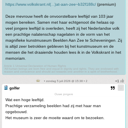
https://www.volkskrant.nl(...)at-aan-zee~b32f188c/
(premium)
Deze mevrouw heeft de onvoorstelbare leeftijd van 103 jaar
mogen bereiken. Samen met haar echtgenoot die helaas op
veel jongere leeftijd is overleden, heeft zij het Nederlandse volk
een prachtige nalatenschap nagelaten in de vorm van het
magnifieke kunstmuseum Beelden Aan Zee te Scheveningen. Zij
is altijd zeer betrokken gebleven bij het kunstmuseum en de
mensen die het draaiende houden lees ik in de Volkskrant in het
memoriam.
Article 1 Universal Declaration of Human Rights
'All human beings are born free and equal in dignity and rights. They are endowed with
reason and conscience and should act towards one another in a spirit of brotherhood.'
• zondag 5 juli 2026 @ 15:38 • 2
golfer
Ouwe jongere
Wat een hoge leeftijd.
Prachtige verzameling beelden had zij met haar man
opgebouwd.
Het museum is zeer de moeite waard om te bezoeken.