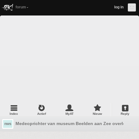
forum
log in
Index
Actief
MyAT
Nieuw
Reply
Medeoprichter van museum Beelden aan Zee overleden (1
nws