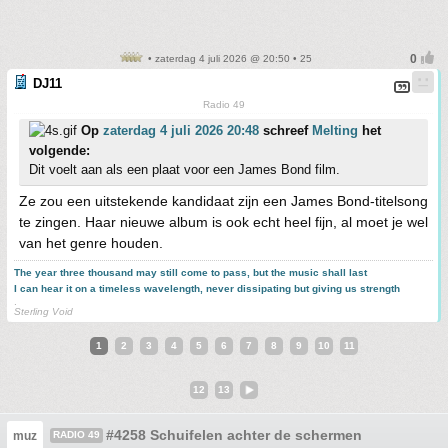
• zaterdag 4 juli 2026 @ 20:50 • 25
DJ11
Radio 49
Op
zaterdag 4 juli 2026 20:48
schreef
Melting
het
volgende:
Dit voelt aan als een plaat voor een James Bond film.
Ze zou een uitstekende kandidaat zijn een James Bond-titelsong
te zingen. Haar nieuwe album is ook echt heel fijn, al moet je wel
van het genre houden.
The year three thousand may still come to pass, but the music shall last
I can hear it on a timeless wavelength, never dissipating but giving us strength
.
Sterling Void
1
2
3
4
5
6
7
8
9
10
11
12
13
#4258 Schuifelen achter de schermen
muz
RADIO 49