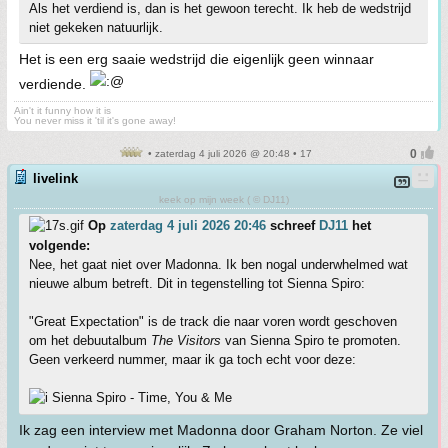
Als het verdiend is, dan is het gewoon terecht. Ik heb de wedstrijd
niet gekeken natuurlijk.
Het is een erg saaie wedstrijd die eigenlijk geen winnaar
verdiende.
Ain't it funny how it is
You never miss it 'til it's gone away!
• zaterdag 4 juli 2026 @ 20:48 • 17
livelink
keek op mijn week ( © DJ11)
Op
zaterdag 4 juli 2026 20:46
schreef
DJ11
het
volgende:
Nee, het gaat niet over Madonna. Ik ben nogal underwhelmed wat
nieuwe album betreft. Dit in tegenstelling tot Sienna Spiro:
"Great Expectation" is de track die naar voren wordt geschoven
om het debuutalbum
The Visitors
van Sienna Spiro te promoten.
Geen verkeerd nummer, maar ik ga toch echt voor deze:
Sienna Spiro - Time, You & Me
Ik zag een interview met Madonna door Graham Norton. Ze viel