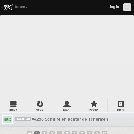
forum
log in
Index
Actief
MyAT
Nieuw
Dicht
#4258 Schuifelen achter de schermen
muz
RADIO 49
1
2
3
4
5
6
7
8
9
10