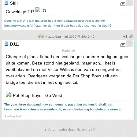
Shii
Geweldige TT!
Domnivoor in AI / laat hier zien hoe jij een bepaalde user voor je ziet #6
hemarookworst in AI / laat hier zien hoe jij een bepaalde user voor je ziet #6
• zaterdag 4 juli 2026 @ 20:40 • 6
DJ11
Radio 49
Change of plans. Ik had een wat langer nummer nodig om goed
uit te komen. Deze stond niet gepland, maar ach... het is
voetbalavond én met Victor Willis is één van de songwriters
overleden. Overigens voegden de Pet Shop Boys zelf een
bridge toe, die niet in het origineel zit.
Pet Shop Boys - Go West
The year three thousand may still come to pass, but the music shall last
I can hear it on a timeless wavelength, never dissipating but giving us strength
.
Sterling Void
▼ Advertentie door Refinery89