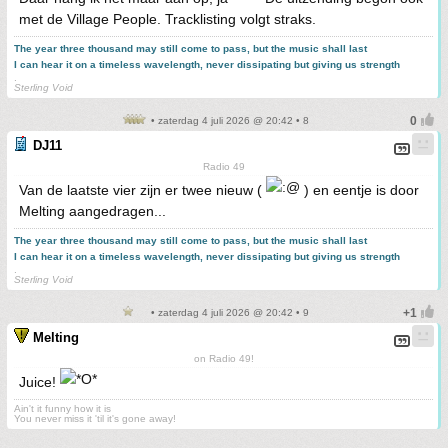
met de Village People. Tracklisting volgt straks.
The year three thousand may still come to pass, but the music shall last
I can hear it on a timeless wavelength, never dissipating but giving us strength
.
Sterling Void
• zaterdag 4 juli 2026 @ 20:42 • 8
DJ11
Radio 49
Van de laatste vier zijn er twee nieuw (
) en eentje is door
Melting aangedragen...
The year three thousand may still come to pass, but the music shall last
I can hear it on a timeless wavelength, never dissipating but giving us strength
.
Sterling Void
• zaterdag 4 juli 2026 @ 20:42 • 9
Melting
on Radio 49!
Juice!
Ain't it funny how it is
You never miss it 'til it's gone away!