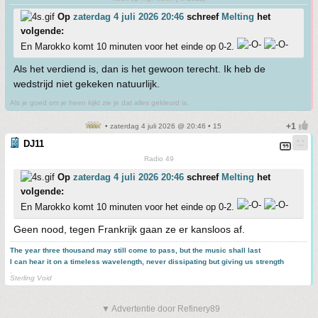
Op
zaterdag 4 juli 2026 20:46
schreef
Melting
het
volgende:
En Marokko komt 10 minuten voor het einde op 0-2.
Als het verdiend is, dan is het gewoon terecht. Ik heb de
wedstrijd niet gekeken natuurlijk.
Als je goed om je heen kijkt zie je dat alles gekleurd is.
• zaterdag 4 juli 2026 @ 20:46 • 15
DJ11
Radio 49
Op
zaterdag 4 juli 2026 20:46
schreef
Melting
het
volgende:
En Marokko komt 10 minuten voor het einde op 0-2.
Geen nood, tegen Frankrijk gaan ze er kansloos af.
The year three thousand may still come to pass, but the music shall last
I can hear it on a timeless wavelength, never dissipating but giving us strength
.
Sterling Void
▼ Advertentie door Refinery89