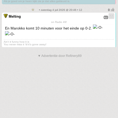
Als je goed om je heen kijkt zie je dat alles gekleurd is.
• zaterdag 4 juli 2026 @ 20:46 • 12
Melting
on Radio 49!
En Marokko komt 10 minuten voor het einde op 0-2.
Ain't it funny how it is
You never miss it 'til it's gone away!
▼ Advertentie door Refinery89