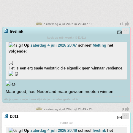
• zaterdag 4 juli 2026 @ 20:48 • 19
livelink
keek op mijn week ( © DJ11)
Op
zaterdag 4 juli 2026 20:47
schreef
Melting
het
volgende:
[..]
Het is een erg saaie wedstrijd die eigenlijk geen winnaar verdiende.
Maar goed, had Nederland maar gewoon moeten winnen.
Als je goed om je heen kijkt zie je dat alles gekleurd is.
• zaterdag 4 juli 2026 @ 20:49 • 20
DJ11
Radio 49
Op
zaterdag 4 juli 2026 20:48
schreef
livelink
het