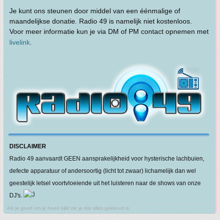
Je kunt ons steunen door middel van een éénmalige of
maandelijkse donatie. Radio 49 is namelijk niet kostenloos.
Voor meer informatie kun je via DM of PM contact opnemen met
livelink
.
DISCLAIMER
Radio 49 aanvaardt GEEN aansprakelijkheid voor hysterische lachbuien,
defecte apparatuur of andersoortig (licht tot zwaar) lichamelijk dan wel
geestelijk letsel voortvloeiende uit het luisteren naar de shows van onze
DJ's.
Als je goed om je heen kijkt zie je dat alles gekleurd is.