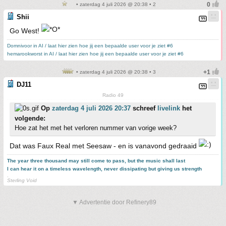
• zaterdag 4 juli 2026 @ 20:38 • 2
Shii
Go West!
Domnivoor in AI / laat hier zien hoe jij een bepaalde user voor je ziet #6
hemarookworst in AI / laat hier zien hoe jij een bepaalde user voor je ziet #6
• zaterdag 4 juli 2026 @ 20:38 • 3
DJ11
Radio 49
Op
zaterdag 4 juli 2026 20:37
schreef
livelink
het
volgende:
Hoe zat het met het verloren nummer van vorige week?
Dat was Faux Real met Seesaw - en is vanavond gedraaid
The year three thousand may still come to pass, but the music shall last
I can hear it on a timeless wavelength, never dissipating but giving us strength
.
Sterling Void
▼ Advertentie door Refinery89