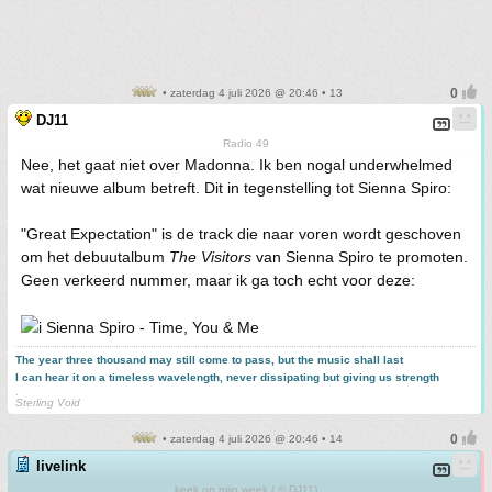
• zaterdag 4 juli 2026 @ 20:46 • 13
DJ11
Radio 49
Nee, het gaat niet over Madonna. Ik ben nogal underwhelmed
wat nieuwe album betreft. Dit in tegenstelling tot Sienna Spiro:
"Great Expectation" is de track die naar voren wordt geschoven
om het debuutalbum
The Visitors
van Sienna Spiro te promoten.
Geen verkeerd nummer, maar ik ga toch echt voor deze:
Sienna Spiro - Time, You & Me
The year three thousand may still come to pass, but the music shall last
I can hear it on a timeless wavelength, never dissipating but giving us strength
.
Sterling Void
• zaterdag 4 juli 2026 @ 20:46 • 14
livelink
keek op mijn week ( © DJ11)