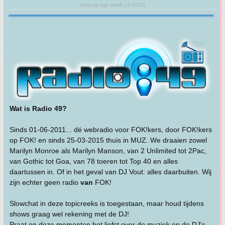
keek op mijn week ( © DJ11)
Wat is Radio 49?
Sinds 01-06-2011... dé webradio voor FOK!kers, door FOK!kers
op FOK! en sinds 25-03-2015 thuis in MUZ. We draaien zowel
Marilyn Monroe als Marilyn Manson, van 2 Unlimited tot 2Pac,
van Gothic tot Goa, van 78 toeren tot Top 40 en alles
daartussen in. Of in het geval van DJ Vout: alles daarbuiten. Wij
zijn echter geen radio
van
FOK!
Slowchat in deze topicreeks is toegestaan, maar houd tijdens
shows graag wel rekening met de DJ!
Praat op deze momenten het liefst over de muziek en de DJ's