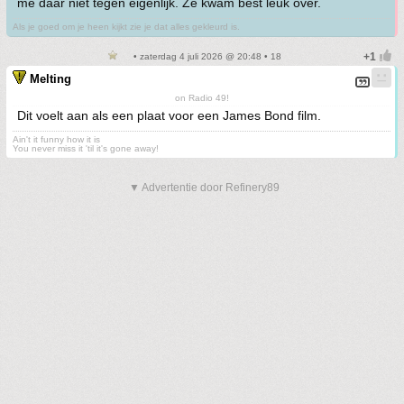
me daar niet tegen eigenlijk. Ze kwam best leuk over.
Als je goed om je heen kijkt zie je dat alles gekleurd is.
• zaterdag 4 juli 2026 @ 20:48 • 18
Melting
on Radio 49!
Dit voelt aan als een plaat voor een James Bond film.
Ain't it funny how it is
You never miss it 'til it's gone away!
▼ Advertentie door Refinery89