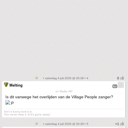
• zaterdag 4 juli 2026 @ 20:39 • 4
Melting
on Radio 49!
Is dit vanwege het overlijden van de Village People zanger?
Ain't it funny how it is
You never miss it 'til it's gone away!
• zaterdag 4 juli 2026 @ 20:39 • 5