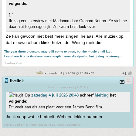
volgende:
[..]
Ik zag een interview met Madonna door Graham Norton. Ze viel me
daar niet tegen eigenlijk. Ze kwam best leuk over.
Ze kan gewoon niet best meer zingen, helaas. Alle muziek op
dat nieuwe album klinkt hetzelfde. Weinig melodie.
The year three thousand may still come to pass, but the music shall last
I can hear it on a timeless wavelength, never dissipating but giving us strength
.
Sterling Void
• zaterdag 4 juli 2026 @ 20:49 • 21
livelink
keek op mijn week ( © DJ11)
Op
zaterdag 4 juli 2026 20:48
schreef
Melting
het
volgende:
Dit voelt aan als een plaat voor een James Bond film.
Ja, ik snap wat je bedoelt. Wel een lekker nummer.
Als je goed om je heen kijkt zie je dat alles gekleurd is.