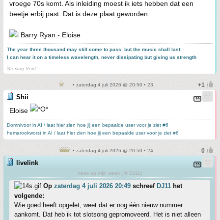
vroege 70s komt. Als inleiding moest ik iets hebben dat een
beetje erbij past. Dat is deze plaat geworden:
Barry Ryan - Eloise
The year three thousand may still come to pass, but the music shall last
I can hear it on a timeless wavelength, never dissipating but giving us strength
.
Sterling Void
• zaterdag 4 juli 2026 @ 20:50 • 23
Shii
Eloise
Domnivoor in AI / laat hier zien hoe jij een bepaalde user voor je ziet #6
hemarookworst in AI / laat hier zien hoe jij een bepaalde user voor je ziet #6
• zaterdag 4 juli 2026 @ 20:50 • 24
livelink
keek op mijn week ( © DJ11)
Op
zaterdag 4 juli 2026 20:49
schreef
DJ11
het
volgende:
Wie goed heeft opgelet, weet dat er nog één nieuw nummer
aankomt. Dat heb ik tot slotsong gepromoveerd. Het is niet alleen