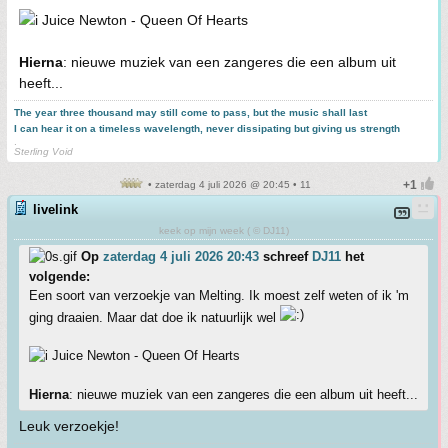
Juice Newton - Queen Of Hearts
Hierna
: nieuwe muziek van een zangeres die een album uit
heeft...
The year three thousand may still come to pass, but the music shall last
I can hear it on a timeless wavelength, never dissipating but giving us strength
.
Sterling Void
• zaterdag 4 juli 2026 @ 20:45 • 11
livelink
keek op mijn week ( © DJ11)
Op
zaterdag 4 juli 2026 20:43
schreef
DJ11
het
volgende:
Een soort van verzoekje van Melting. Ik moest zelf weten of ik 'm
ging draaien. Maar dat doe ik natuurlijk wel
Juice Newton - Queen Of Hearts
Hierna
: nieuwe muziek van een zangeres die een album uit heeft...
Leuk verzoekje!