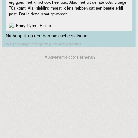
erg goed, het klinkt ook heel oud. Alsof het uit de late 60s, vroege
70s komt. Als inleiding moest ik iets hebben dat een beetje erbij
past. Dat is deze plaat geworden:
Barry Ryan - Eloise
Nu hoop ik op een bombastische slotsong!
Als je goed om je heen kijkt zie je dat alles gekleurd is.
▼ Advertentie door Refinery89