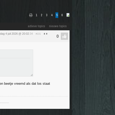
1
2
3
4
5
6
actieve topics
nieuwe topics
dag 4 juli 2026 @ 20:02
:34
#101
n beetje vreemd als dat los staat
---------