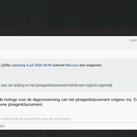
zater
Op
zaterdag 4 juli 2026 20:00
schreef
Marcoss
het volgende:
 aan de leiding in het ploegenklassement klinkt wel logisch eigenlijk
e horloge voor de dagoverwinning van het ploegenklassement volgens mij. Ee
mene ploegenklassement.
a weatherman to know which way the wind blows.
----------------------------------------------------------------------------------------------------------------
024