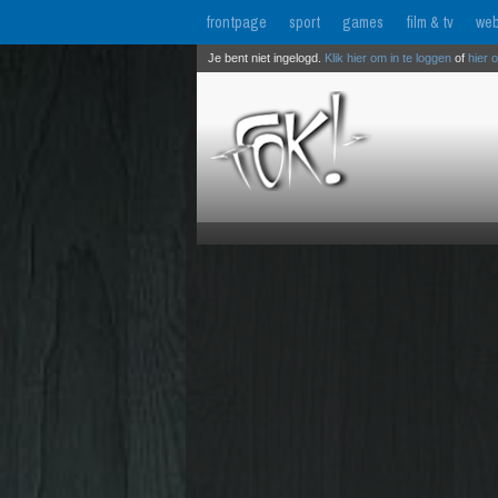
frontpage
sport
games
film & tv
web
Je bent niet ingelogd.
Klik hier om in te loggen
of
hier 