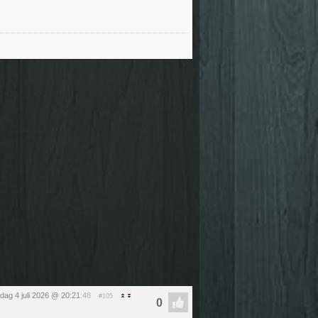
dag 4 juli 2026 @ 20:21
:48
#105