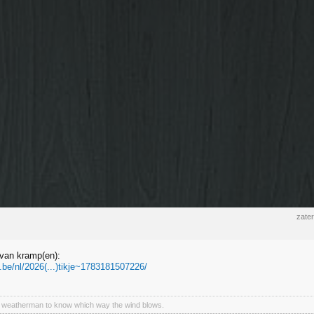
zater
 van kramp(en):
a.be/nl/2026(...)tikje~1783181507226/
a weatherman to know which way the wind blows.
----------------------------------------------------------------------------------------------------------------