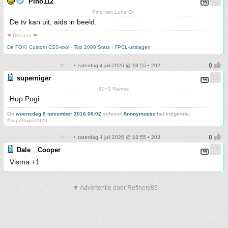
Pino112
Pino van Luna O+
De tv kan uit, aids in beeld.
❤ DeLuna ❤
-------
De FOK! Custom CSS-tool
-
Top 2000 Stats
-
FPCL-uitslagen
• zaterdag 4 juli 2026 @ 18:55 • 202
superniger
90+3 Ramos
Hup Pogi.
Op
woensdag 9 november 2016 06:02
schreef
Anonymousz
het volgende:
#superniger2020
• zaterdag 4 juli 2026 @ 18:55 • 203
Dale__Cooper
Visma +1
▼ Advertentie door Refinery89