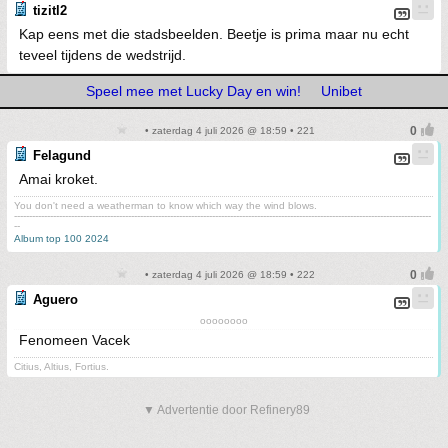
tizitl2
Kap eens met die stadsbeelden. Beetje is prima maar nu echt
teveel tijdens de wedstrijd.
Speel mee met Lucky Day en win!
Unibet
• zaterdag 4 juli 2026 @ 18:59 • 221
Felagund
Amai kroket.
You don't need a weatherman to know which way the wind blows.
-------------------------------------------------------------------------------------------------------------------------------------------
--
Album top 100 2024
• zaterdag 4 juli 2026 @ 18:59 • 222
Aguero
oooooooo
Fenomeen Vacek
Citius, Altius, Fortius.
▼ Advertentie door Refinery89