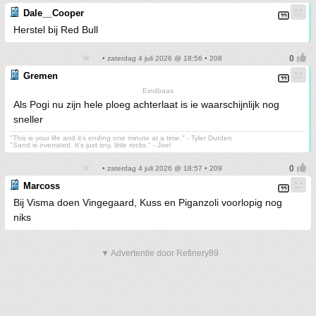
Dale__Cooper
Herstel bij Red Bull
• zaterdag 4 juli 2026 @ 18:56 • 208
Gremen
Eindbaas
Als Pogi nu zijn hele ploeg achterlaat is ie waarschijnlijk nog
sneller
"This is your life and it's ending one minute at a time." - Tyler Durden
"Sand is overrated. It's just tiny, little rocks." - Joel
• zaterdag 4 juli 2026 @ 18:57 • 209
Marcoss
Bij Visma doen Vingegaard, Kuss en Piganzoli voorlopig nog
niks
▼ Advertentie door Refinery89