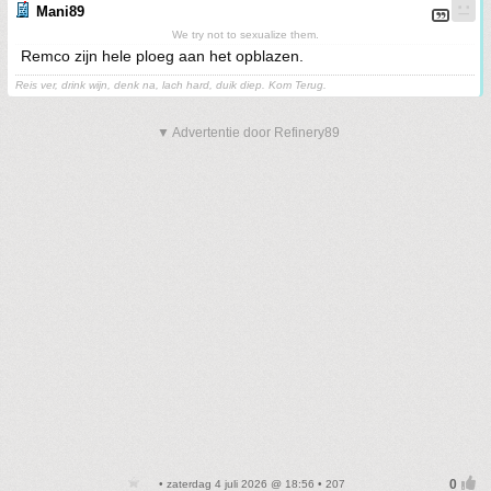
Mani89
We try not to sexualize them.
Remco zijn hele ploeg aan het opblazen.
Reis ver, drink wijn, denk na, lach hard, duik diep. Kom Terug.
▼ Advertentie door Refinery89
• zaterdag 4 juli 2026 @ 18:56 • 207