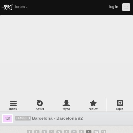
forum
log in
Index
Actief
MyAT
Nieuw
Topic
Barcelona - Barcelona #2
tdf
ETAPPE 1
1
2
3
4
5
6
7
8
9
10
11