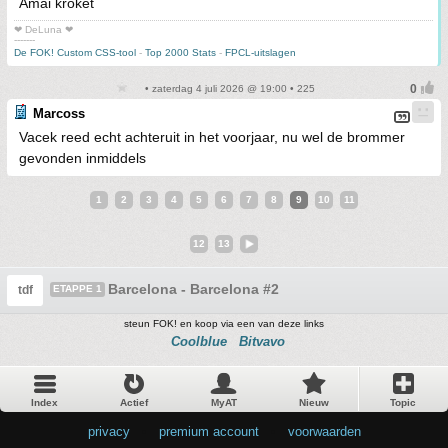
Amai kroket
❤ DeLuna ❤
-------
De FOK! Custom CSS-tool
-
Top 2000 Stats
-
FPCL-uitslagen
• zaterdag 4 juli 2026 @ 19:00 • 225
Marcoss
Vacek reed echt achteruit in het voorjaar, nu wel de brommer
gevonden inmiddels
1
2
3
4
5
6
7
8
9
10
11
12
13
Barcelona - Barcelona #2
tdf
ETAPPE 1
steun FOK! en koop via een van deze links
Coolblue
Bitvavo
Index
Actief
MyAT
Nieuw
Topic
privacy
•
premium account
•
voorwaarden