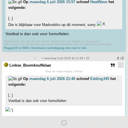
Op
maandag 6 juli 2026 15:57
schreef
HeatWave
het
volgende:
[..]
Die is blijkbaar voor Marknokko op dit moment, sorry
.
Voetbal is dan ook voor homofielen
Afghanistan duurde 20 jaar om de Taliban door de Taliban te vervangen.
Hier duurde het minder dan een week om Khamenei met Khamenei te vervangen.
PluggieOD in NWS / Amerikaans tankvliegtuig stort neer in Irak
• maandag 6 juli 2026 @ 21:58 • 32
Linkse_Boomknuffelaar
Stop de wapenlobby. Vrede!
Op
maandag 6 juli 2026 21:48
schreef
Edding345
het
volgende:
[..]
Voetbal is dan ook voor homofielen