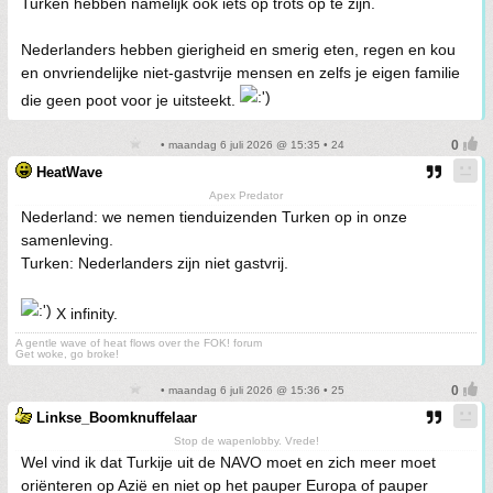
Turken hebben namelijk ook iets op trots op te zijn.
Nederlanders hebben gierigheid en smerig eten, regen en kou
en onvriendelijke niet-gastvrije mensen en zelfs je eigen familie
die geen poot voor je uitsteekt.
• maandag 6 juli 2026 @ 15:35 • 24
HeatWave
Apex Predator
Nederland: we nemen tienduizenden Turken op in onze
samenleving.
Turken: Nederlanders zijn niet gastvrij.
X infinity.
A gentle wave of heat flows over the FOK! forum
Get woke, go broke!
• maandag 6 juli 2026 @ 15:36 • 25
Linkse_Boomknuffelaar
Stop de wapenlobby. Vrede!
Wel vind ik dat Turkije uit de NAVO moet en zich meer moet
oriënteren op Azië en niet op het pauper Europa of pauper