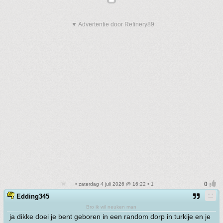
▼ Advertentie door Refinery89
• zaterdag 4 juli 2026 @ 16:22 • 1
Edding345
Bro ik wil neuken man
ja dikke doei je bent geboren in een random dorp in turkije en je