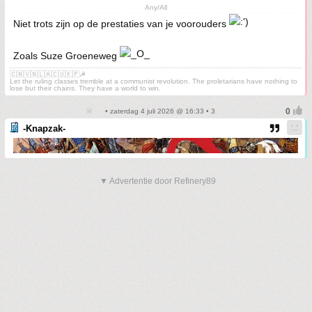
Any/All
Niet trots zijn op de prestaties van je voorouders
Zoals Suze Groeneweg
🇨🇳🇻🇳🇱🇦🇨🇺🇰🇵☭
Let the ruling classes tremble at a communist revolution. The proletarians have nothing to
lose but their chains. They have a world to win.
• zaterdag 4 juli 2026 @ 16:33 • 3
-Knapzak-
▼ Advertentie door Refinery89