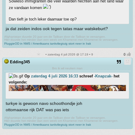
Sowieso immigranten die veel waarden hechten aan het land waar
ze vandaan komen
Dan tieft je toch leker daarnaar toe op?
ja dat zeiden indos ook tegen tatas maar watskeburt?
Afghanistan duurde 20 jaar om de Taliban door de Taliban te vervangen.
Hier duurde het minder dan een week om Khamenei met Khamenei te vervangen.
PluggieOD in NWS / Amerikaans tankvliegtuig stort neer in Irak
• zaterdag 4 juli 2026 @ 17:19 • 9
Edding345
Bro ik wil neuken man
Op
zaterdag 4 juli 2026 16:33
schreef
-Knapzak-
het
volgende:
turkye is gewoon navo schoothondje joh
ottomaanse rijk DAT was pas iets
Afghanistan duurde 20 jaar om de Taliban door de Taliban te vervangen.
Hier duurde het minder dan een week om Khamenei met Khamenei te vervangen.
PluggieOD in NWS / Amerikaans tankvliegtuig stort neer in Irak