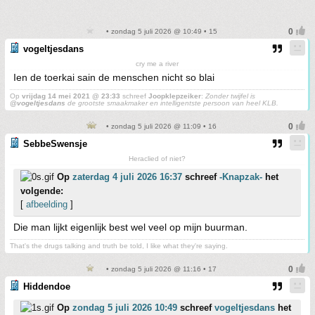
• zondag 5 juli 2026 @ 10:49 • 15
vogeltjesdans
cry me a river
Ien de toerkai sain de menschen nicht so blai
Op
vrijdag 14 mei 2021 @ 23:33
schreef
Joopklepzeiker
:
Zonder twijfel is
@vogeltjesdans
de grootste smaakmaker en intelligentste persoon van heel KLB.
• zondag 5 juli 2026 @ 11:09 • 16
SebbeSwensje
Heraclied of niet?
Op
zaterdag 4 juli 2026 16:37
schreef
-Knapzak-
het
volgende:
[
afbeelding
]
Die man lijkt eigenlijk best wel veel op mijn buurman.
That's the drugs talking and truth be told, I like what they're saying.
• zondag 5 juli 2026 @ 11:16 • 17
Hiddendoe
Op
zondag 5 juli 2026 10:49
schreef
vogeltjesdans
het