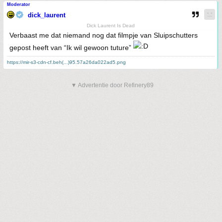
Moderator
dick_laurent
Dick Laurent Is Dead
Verbaast me dat niemand nog dat filmpje van Sluipschutters
gepost heeft van “Ik wil gewoon tuture”
https://mir-s3-cdn-cf.beh(...)95.57a26da022ad5.png
▼ Advertentie door Refinery89