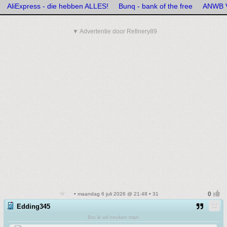
AliExpress - die hebben ALLES!
Bunq - bank of the free
ANWB V
▼ Advertentie door Refinery89
• maandag 6 juli 2026 @ 21:48 • 31
Edding345
Bro ik wil neuken man