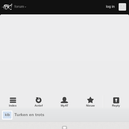
forum
log in
Index
Actief
MyAT
Nieuw
Reply
Turken en trots
klb