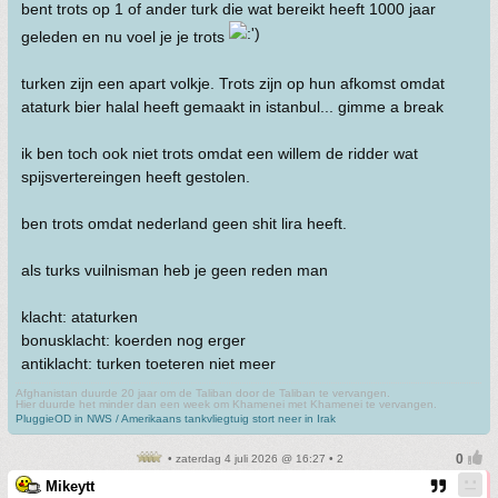
bent trots op 1 of ander turk die wat bereikt heeft 1000 jaar
geleden en nu voel je je trots
turken zijn een apart volkje. Trots zijn op hun afkomst omdat
ataturk bier halal heeft gemaakt in istanbul... gimme a break
ik ben toch ook niet trots omdat een willem de ridder wat
spijsvertereingen heeft gestolen.
ben trots omdat nederland geen shit lira heeft.
als turks vuilnisman heb je geen reden man
klacht: ataturken
bonusklacht: koerden nog erger
antiklacht: turken toeteren niet meer
Afghanistan duurde 20 jaar om de Taliban door de Taliban te vervangen.
Hier duurde het minder dan een week om Khamenei met Khamenei te vervangen.
PluggieOD in NWS / Amerikaans tankvliegtuig stort neer in Irak
• zaterdag 4 juli 2026 @ 16:27 • 2
Mikeytt