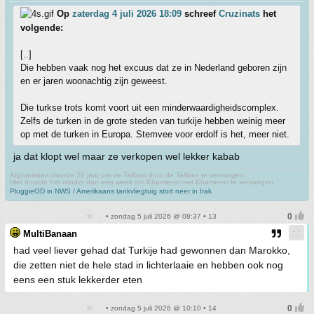
Op
zaterdag 4 juli 2026 18:09
schreef
Cruzinats
het
volgende:
[..]
Die hebben vaak nog het excuus dat ze in Nederland geboren zijn
en er jaren woonachtig zijn geweest.
Die turkse trots komt voort uit een minderwaardigheidscomplex.
Zelfs de turken in de grote steden van turkije hebben weinig meer
op met de turken in Europa. Stemvee voor erdolf is het, meer niet.
ja dat klopt wel maar ze verkopen wel lekker kabab
Afghanistan duurde 20 jaar om de Taliban door de Taliban te vervangen.
Hier duurde het minder dan een week om Khamenei met Khamenei te vervangen.
PluggieOD in NWS / Amerikaans tankvliegtuig stort neer in Irak
• zondag 5 juli 2026 @ 08:37 • 13
MultiBanaan
had veel liever gehad dat Turkije had gewonnen dan Marokko,
die zetten niet de hele stad in lichterlaaie en hebben ook nog
eens een stuk lekkerder eten
• zondag 5 juli 2026 @ 10:10 • 14