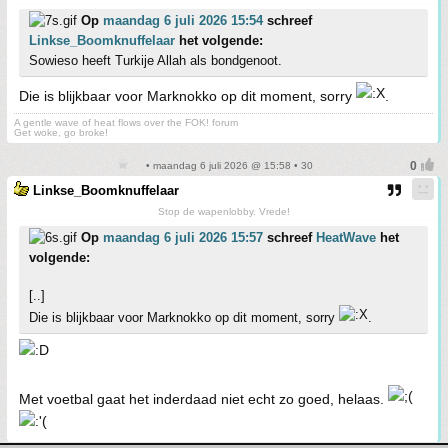
Op
maandag 6 juli 2026 15:54
schreef
Linkse_Boomknuffelaar
het volgende:
Sowieso heeft Turkije Allah als bondgenoot.
Die is blijkbaar voor Marknokko op dit moment, sorry
.
A gentle wave of heat flows over the FOK! forum
Get woke, go broke!
• maandag 6 juli 2026 @ 15:58 • 30
Linkse_Boomknuffelaar
Stop de wapenlobby. Vrede!
Op
maandag 6 juli 2026 15:57
schreef
HeatWave
het
volgende:
[..]
Die is blijkbaar voor Marknokko op dit moment, sorry
.
Met voetbal gaat het inderdaad niet echt zo goed, helaas.