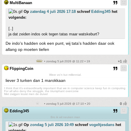
MultiBanaan
Op
zaterdag 4 juli 2026 17:18
schreef
Edding345
het
volgende:
[..]
ja dat zeiden indos ook tegen tatas maar watskeburt?
De indo's hadden ook een punt, wij tata's hadden daar ook
allang op moeten tiefen
• zondag 5 juli 2026 @ 11:22 • 19
FlippingCoin
Weer zo'n kut millennial.
liever 3 turken dan 1 marokkaan
I think that it’s extraordinarily important that we in computer science keep fun in computing
For all who deny the struggle, the triumphant overcome
Met zwijgen kruist men de duivel
• zondag 5 juli 2026 @ 17:10 • 20
Edding345
Bro ik wil neuken man
Op
zondag 5 juli 2026 10:49
schreef
vogeltjesdans
het
volgende: