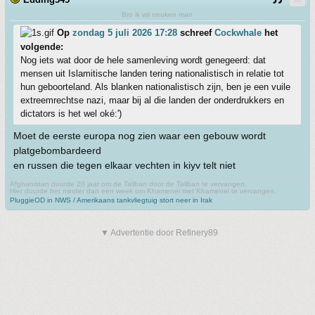
Bro ik wil neuken man
Op
zondag 5 juli 2026 17:28
schreef
Cockwhale
het
volgende:
Nog iets wat door de hele samenleving wordt genegeerd: dat
mensen uit Islamitische landen tering nationalistisch in relatie tot
hun geboorteland. Als blanken nationalistisch zijn, ben je een vuile
extreemrechtse nazi, maar bij al die landen der onderdrukkers en
dictators is het wel oké:')
Moet de eerste europa nog zien waar een gebouw wordt
platgebombardeerd
en russen die tegen elkaar vechten in kiyv telt niet
Afghanistan duurde 20 jaar om de Taliban door de Taliban te vervangen.
Hier duurde het minder dan een week om Khamenei met Khamenei te vervangen.
PluggieOD in NWS / Amerikaans tankvliegtuig stort neer in Irak
▼ Advertentie door Refinery89