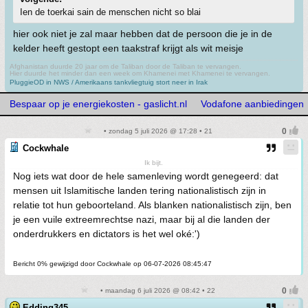
Ien de toerkai sain de menschen nicht so blai
hier ook niet je zal maar hebben dat de persoon die je in de
kelder heeft gestopt een taakstraf krijgt als wit meisje
Afghanistan duurde 20 jaar om de Taliban door de Taliban te vervangen.
Hier duurde het minder dan een week om Khamenei met Khamenei te vervangen.
PluggieOD in NWS / Amerikaans tankvliegtuig stort neer in Irak
Bespaar op je energiekosten - gaslicht.nl
Vodafone aanbiedingen
• zondag 5 juli 2026 @ 17:28 • 21
Cockwhale
Ik bijt.
Nog iets wat door de hele samenleving wordt genegeerd: dat
mensen uit Islamitische landen tering nationalistisch zijn in
relatie tot hun geboorteland. Als blanken nationalistisch zijn, ben
je een vuile extreemrechtse nazi, maar bij al die landen der
onderdrukkers en dictators is het wel oké:')
Bericht 0% gewijzigd door Cockwhale op 06-07-2026 08:45:47
• maandag 6 juli 2026 @ 08:42 • 22
Edding345