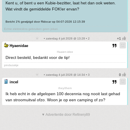
Kent u, of bent u een Kubie-bezitter, laat het dan ook weten.
Wat vindt de gemiddelde FOK!er ervan?
Bericht 1% gewijzigd door Ridocar op 04-07-2026 12:15:39
Echte elektriciëns gebruiken geen jokari.
• zaterdag 4 juli 2026 @ 13:28 • 2
Hyaenidae
Haaien-idee
Direct besteld, bedankt voor de tip!
pindazakje
• zaterdag 4 juli 2026 @ 14:34 • 3
incel
they/them
Ik heb echt in de afgelopen 100 decennia nog nooit last gehad
van stroomuitval ofzo. Woon je op een camping of zo?
▼ Advertentie door Refinery89