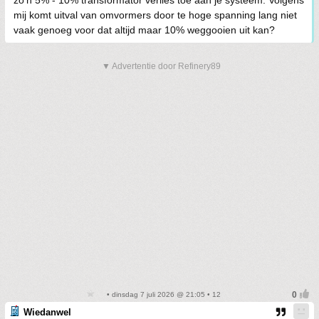
zo'n 5% - 10% transformator verlies toe aan je systeem. Volgens
mij komt uitval van omvormers door te hoge spanning lang niet
vaak genoeg voor dat altijd maar 10% weggooien uit kan?
▼ Advertentie door Refinery89
• dinsdag 7 juli 2026 @ 21:05 • 12
Wiedanwel