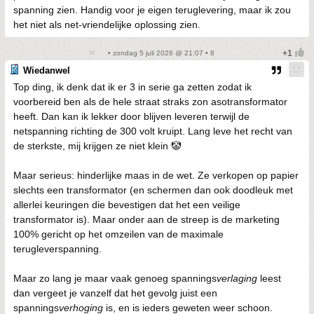
spanning zien. Handig voor je eigen teruglevering, maar ik zou
het niet als net-vriendelijke oplossing zien.
• zondag 5 juli 2026 @ 21:07 • 8
Wiedanwel
Top ding, ik denk dat ik er 3 in serie ga zetten zodat ik
voorbereid ben als de hele straat straks zon asotransformator
heeft. Dan kan ik lekker door blijven leveren terwijl de
netspanning richting de 300 volt kruipt. Lang leve het recht van
de sterkste, mij krijgen ze niet klein 🤡
Maar serieus: hinderlijke maas in de wet. Ze verkopen op papier
slechts een transformator (en schermen dan ook doodleuk met
allerlei keuringen die bevestigen dat het een veilige
transformator is). Maar onder aan de streep is de marketing
100% gericht op het omzeilen van de maximale
terugleverspanning.
Maar zo lang je maar vaak genoeg spannings
verlaging
leest
dan vergeet je vanzelf dat het gevolg juist een
spannings
verhoging
is, en is ieders geweten weer schoon.