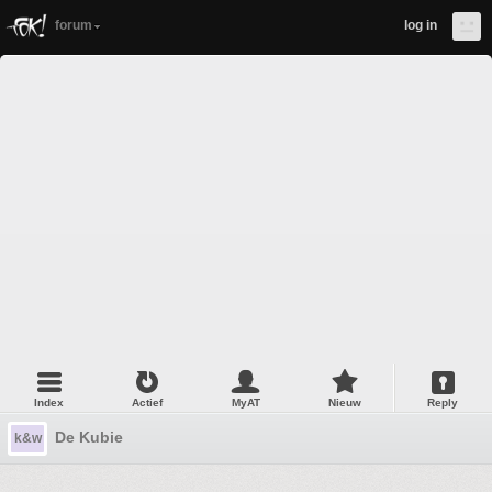
forum
log in
Index
Actief
MyAT
Nieuw
Reply
De Kubie
k&w