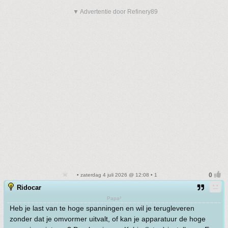
▼ Advertentie door Refinery89
• zaterdag 4 juli 2026 @ 12:08 • 1
Ridocar
Papa²
Heb je last van te hoge spanningen en wil je terugleveren
zonder dat je omvormer uitvalt, of kan je apparatuur de hoge