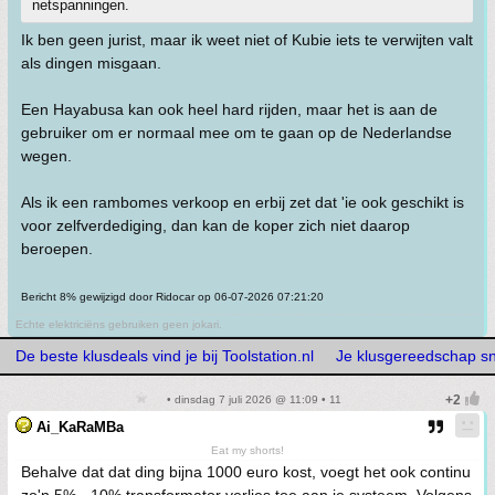
netspanningen.
Ik ben geen jurist, maar ik weet niet of Kubie iets te verwijten valt
als dingen misgaan.
Een Hayabusa kan ook heel hard rijden, maar het is aan de
gebruiker om er normaal mee om te gaan op de Nederlandse
wegen.
Als ik een rambomes verkoop en erbij zet dat 'ie ook geschikt is
voor zelfverdediging, dan kan de koper zich niet daarop
beroepen.
Bericht 8% gewijzigd door Ridocar op 06-07-2026 07:21:20
Echte elektriciëns gebruiken geen jokari.
De beste klusdeals vind je bij Toolstation.nl
Je klusgereedschap snel
• dinsdag 7 juli 2026 @ 11:09 • 11
Ai_KaRaMBa
Eat my shorts!
Behalve dat dat ding bijna 1000 euro kost, voegt het ook continu