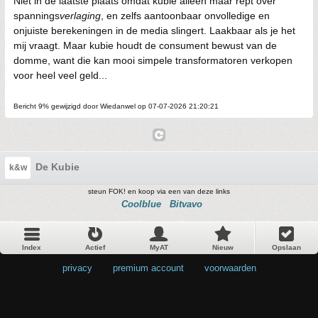
Niet in de laatste plaats omdat kubie alleen maar rept over
spannings
verlaging
, en zelfs aantoonbaar onvolledige en
onjuiste berekeningen in de media slingert. Laakbaar als je het
mij vraagt. Maar kubie houdt de consument bewust van de
domme, want die kan mooi simpele transformatoren verkopen
voor heel veel geld...
Bericht 9% gewijzigd door Wiedanwel op 07-07-2026 21:20:21
De Kubie
k&w
steun FOK! en koop via een van deze links
Coolblue
Bitvavo
Index
Actief
MyAT
Nieuw
Opslaan
privacy
•
premium account
•
voorwaarden