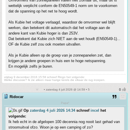
Omvormers van zonnepanelen vallen niet zomaar uit, maar dit is
wettelijk verplicht conform de EN50549-1 norm om te voorkomen
dat de spanning op het net te hoog wordt.
Als Kubie het voltage verlaagd, waardoor de omvormer wel blijft
werken, dan betekent dit automatisch dat het voltage aan de
andere kant van Kubie hoger is dan 253V.
Dat betekent dat Kubie zich NIET aan de wet houdt (EN50549-1)...
OF de Kubie zelf zou ook moeten uitvallen.
Als je Kubie alleen op de groep van je zonnepanelen zet, dan
krijgen je andere groepen in huis een te hoge netspanning.
En mogelijk zelfs je buren.
vrijdag 9 december 2016 15:58 schreef Ringo het volgende:
Welke discussie? Ik zie alleen maar harige kerels die elkaar de rug inzepen.
• zaterdag 4 juli 2026 @ 14:59 • 5
Ridocar
Papa²
Op
zaterdag 4 juli 2026 14:34
schreef
incel
het
volgende:
Ik heb echt in de afgelopen 100 decennia nog nooit last gehad van
stroomuitval ofzo. Woon je op een camping of zo?