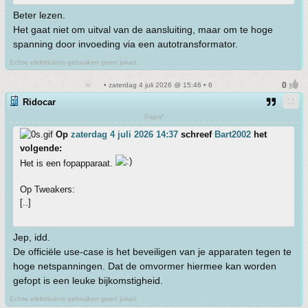
Beter lezen.
Het gaat niet om uitval van de aansluiting, maar om te hoge
spanning door invoeding via een autotransformator.
Echte elektriciëns gebruiken geen jokari.
• zaterdag 4 juli 2026 @ 15:46 • 6
Ridocar
Papa²
Op
zaterdag 4 juli 2026 14:37
schreef
Bart2002
het
volgende:
Het is een fopapparaat.
Op Tweakers:
[..]
Jep, idd.
De officiële use-case is het beveiligen van je apparaten tegen te
hoge netspanningen. Dat de omvormer hiermee kan worden
gefopt is een leuke bijkomstigheid.
Echte elektriciëns gebruiken geen jokari.