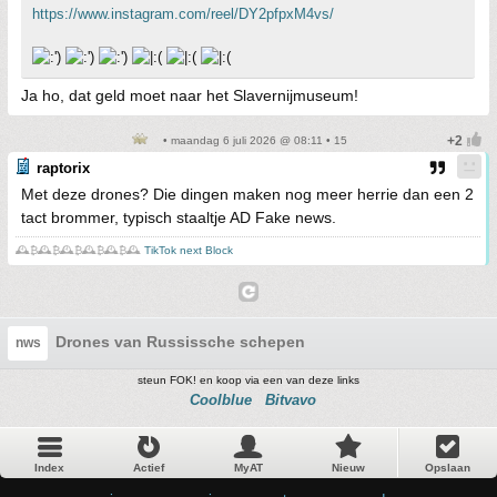
https://www.instagram.com/reel/DY2pfpxM4vs/
Ja ho, dat geld moet naar het Slavernijmuseum!
• maandag 6 juli 2026 @ 08:11 • 15
raptorix
Met deze drones? Die dingen maken nog meer herrie dan een 2
tact brommer, typisch staaltje AD Fake news.
🕰️₿🕰️₿🕰️₿🕰️₿🕰️₿🕰️
TikTok next Block
Drones van Russissche schepen
nws
steun FOK! en koop via een van deze links
Coolblue
Bitvavo
Index
Actief
MyAT
Nieuw
Opslaan