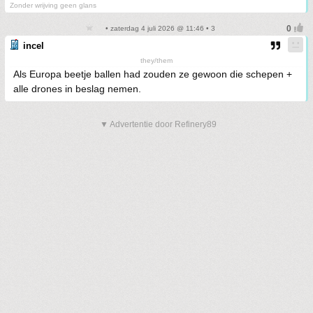
Zonder wrijving geen glans
• zaterdag 4 juli 2026 @ 11:46 • 3
incel
they/them
Als Europa beetje ballen had zouden ze gewoon die schepen +
alle drones in beslag nemen.
▼ Advertentie door Refinery89