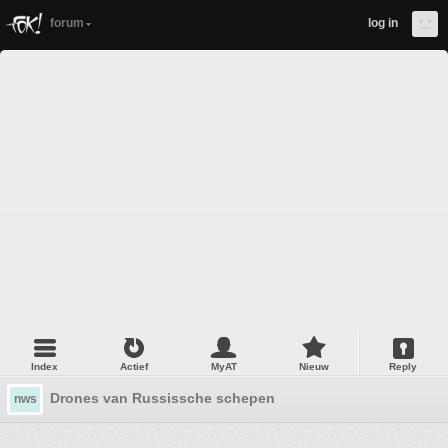
forum
log in
Index
Actief
MyAT
Nieuw
Reply
Drones van Russissche schepen
nws