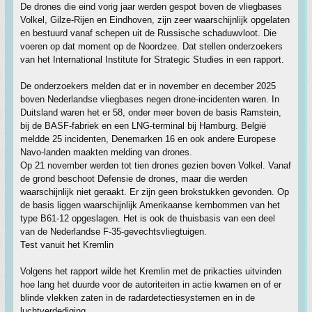
De drones die eind vorig jaar werden gespot boven de vliegbases
Volkel, Gilze-Rijen en Eindhoven, zijn zeer waarschijnlijk opgelaten
en bestuurd vanaf schepen uit de Russische schaduwvloot. Die
voeren op dat moment op de Noordzee. Dat stellen onderzoekers
van het International Institute for Strategic Studies in een rapport.
De onderzoekers melden dat er in november en december 2025
boven Nederlandse vliegbases negen drone-incidenten waren. In
Duitsland waren het er 58, onder meer boven de basis Ramstein,
bij de BASF-fabriek en een LNG-terminal bij Hamburg. België
meldde 25 incidenten, Denemarken 16 en ook andere Europese
Navo-landen maakten melding van drones.
Op 21 november werden tot tien drones gezien boven Volkel. Vanaf
de grond beschoot Defensie de drones, maar die werden
waarschijnlijk niet geraakt. Er zijn geen brokstukken gevonden. Op
de basis liggen waarschijnlijk Amerikaanse kernbommen van het
type B61-12 opgeslagen. Het is ook de thuisbasis van een deel
van de Nederlandse F-35-gevechtsvliegtuigen.
Test vanuit het Kremlin
Volgens het rapport wilde het Kremlin met de prikacties uitvinden
hoe lang het duurde voor de autoriteiten in actie kwamen en of er
blinde vlekken zaten in de radardetectiesystemen en in de
luchtverdediging.