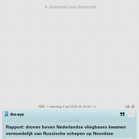
▼ Advertentie door Refinery89
• zaterdag 4 juli 2026 @ 10:55 • 1
the-eye
I'm a Live Wire
Rapport: drones boven Nederlandse vliegbases kwamen
vermoedelijk van Russische schepen op Noordzee