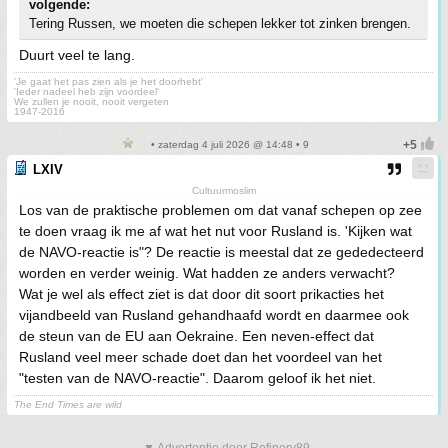
volgende:
Tering Russen, we moeten die schepen lekker tot zinken brengen.
Duurt veel te lang.
'Je gaat het pas zien als je het doorhebt'
'Ieder nadeel heb zijn voordeel'
We zullen je nooit, nooit vergeten
1947-2016
• zaterdag 4 juli 2026 @ 14:48 • 9
LXIV
Cultuurmoslim
Los van de praktische problemen om dat vanaf schepen op zee
te doen vraag ik me af wat het nut voor Rusland is. 'Kijken wat
de NAVO-reactie is"? De reactie is meestal dat ze gededecteerd
worden en verder weinig. Wat hadden ze anders verwacht?
Wat je wel als effect ziet is dat door dit soort prikacties het
vijandbeeld van Rusland gehandhaafd wordt en daarmee ook
de steun van de EU aan Oekraine. Een neven-effect dat
Rusland veel meer schade doet dan het voordeel van het
"testen van de NAVO-reactie". Daarom geloof ik het niet.
The End Times are wild