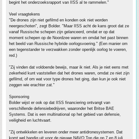
begint het onderzoeksrapport van IISS al te rammelen."
Veel vraagtekens
"De drones zijn niet gefilmd en konden ook niet worden
neergeschoten", zegt Bolder. "Maar IISS acht de kans groot dat ze
vanaf Russische schepen zijn gelanceerd, omdat er op dat
moment schepen op de Noordzee waren en omdat het past binnen
het beeld van Russische hybride oorlogsvoering." (Een manier om
een tegenstander te verzwakken zonder openlijk oorlog te voeren,
red.)
"Zij vinden dat voldoende bewijs, maar ik niet. Als je niet eens met
zekerheid kunt vaststellen dat het drones waren, omdat ze niet zijn
gefilmd, of om wat voor type drones het ging, dan kun je ook niet
zeggen wie erachter zat."
Sponsoring
Bolder wijst er ook op dat IISS financiering ontvangt van
verschillende defensiebedrijven, waaronder het Britse BAE
Systems. Dat is een multinational op het gebied van defensie,
veiligheid en luchtvaart.
"Zij ontwikkelen en leveren onder meer antidrone­systemen. Dat
komt wel handig uit voor de nieuwe NAVO Top die op 7 en 8 juli