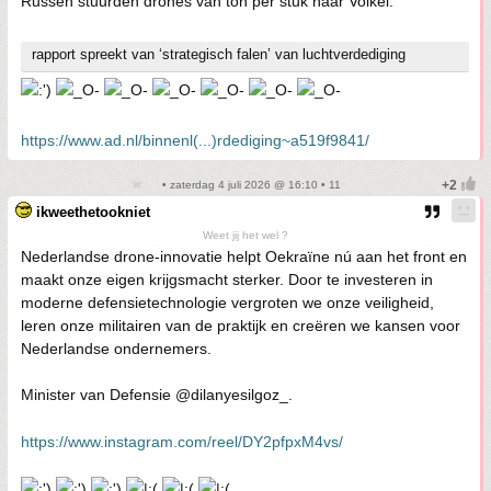
Russen stuurden drones van ton per stuk naar Volkel:
rapport spreekt van ‘strategisch falen’ van luchtverdediging
https://www.ad.nl/binnenl(...)rdediging~a519f9841/
• zaterdag 4 juli 2026 @ 16:10 • 11
ikweethetookniet
Weet jij het wel ?
Nederlandse drone-innovatie helpt Oekraïne nú aan het front en
maakt onze eigen krijgsmacht sterker. Door te investeren in
moderne defensietechnologie vergroten we onze veiligheid,
leren onze militairen van de praktijk en creëren we kansen voor
Nederlandse ondernemers.
Minister van Defensie @dilanyesilgoz_.
https://www.instagram.com/reel/DY2pfpxM4vs/