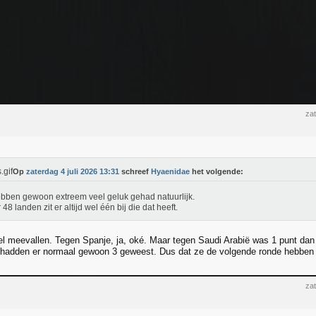
zat
Op
zaterdag 4 juli 2026 13:31
schreef
Hyaenidae
het volgende:
bben gewoon extreem veel geluk gehad natuurlijk.
 48 landen zit er altijd wel één bij die dat heeft.
el meevallen. Tegen Spanje, ja, oké. Maar tegen Saudi Arabië was 1 punt dan 
t hadden er normaal gewoon 3 geweest. Dus dat ze de volgende ronde hebben g
zat