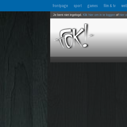
frontpage
sport
games
film & tv
web
Je bent niet ingelogd.
Klik hier om in te loggen
of
hier 