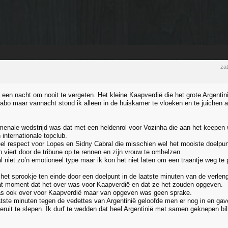
zat
een nacht om nooit te vergeten. Het kleine Kaapverdië die het grote Argentin
abo maar vannacht stond ik alleen in de huiskamer te vloeken en te juichen al
enale wedstrijd was dat met een heldenrol voor Vozinha die aan het keepen was
internationale topclub.
l respect voor Lopes en Sidny Cabral die misschien wel het mooiste doelpu
n viert door de tribune op te rennen en zijn vrouw te omhelzen.
l niet zo’n emotioneel type maar ik kon het niet laten om een traantje weg te 
et sprookje ten einde door een doelpunt in de laatste minuten van de verleng
at moment dat het over was voor Kaapverdië en dat ze het zouden opgeven.
as ook over voor Kaapverdië maar van opgeven was geen sprake.
aatste minuten tegen de vedettes van Argentinië geloofde men er nog in en gav
 eruit te slepen. Ik durf te wedden dat heel Argentinië met samen geknepen bil