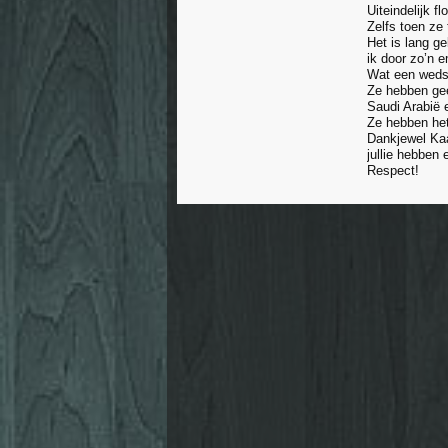
Uiteindelijk f
Zelfs toen ze
Het is lang ge
ik door zo’n 
Wat een wedst
Ze hebben gee
Saudi Arabië e
Ze hebben het
Dankjewel Kaa
jullie hebben 
Respect!