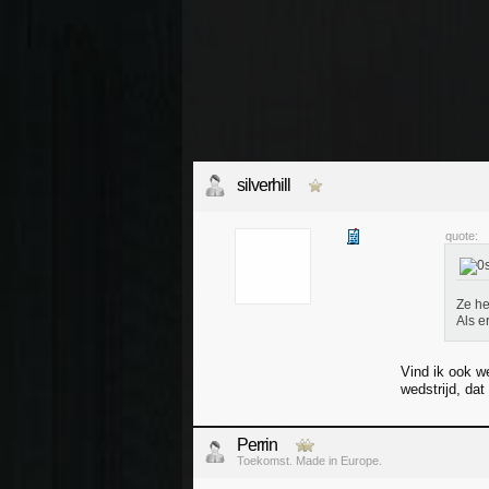
silverhill
quote:
Ze he
Als er
Vind ik ook w
wedstrijd, da
Perrin
Toekomst. Made in Europe.