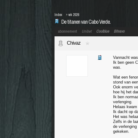
Index
»
wk 2026
De titanen van Cabo Verde.
abonnement
Unibet
Coolblue
Bitvavo
Chivaz
Vannacht was 
Ik ben geen C
was.
Wat een fenom
stond van een 
Ook enorm vee
hoe hij het da
Ik ben normaa
verlenging.
Helaas kwam h
Ik dacht op d
Het was hela
Zelfs in de l
de verlenging
gekeken.