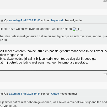
zat
Op
zaterdag 4 juli 2026 12:00
schreef
heywoodu
het volgende:
 topic, deze weten we over 40 jaar nog, wat een helden
e het dan helaas wel gebeuren dat ze nu een hype zijn en zich over vier jaar niet p
n zien.
ooit meer evenaren, zoveel strijd en passie gebeurt maar eens in de zoveel ja
ebben mogen zien.
b je, deze wedstrijd zal ik blijven herinneren tot de dag dat ik dood ga.
t mij betreft de lading niet eens, wat een fenomenale prestatie.
zat
Op
zaterdag 4 juli 2026 10:44
schreef
Gutso
het volgende:
 jammer dat ze niet hebben gewonnen, was zeker verdiend! Wel strijdend ten ond
at van leren.