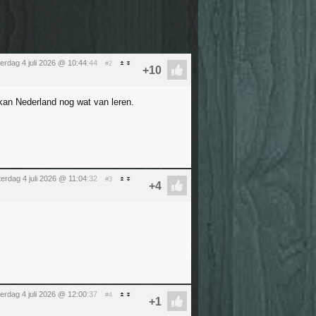
erdag 4 juli 2026 @ 10:44
:44
#2
kan Nederland nog wat van leren.
terdag 4 juli 2026 @ 11:04
:32
#3
erdag 4 juli 2026 @ 12:00
:37
#4