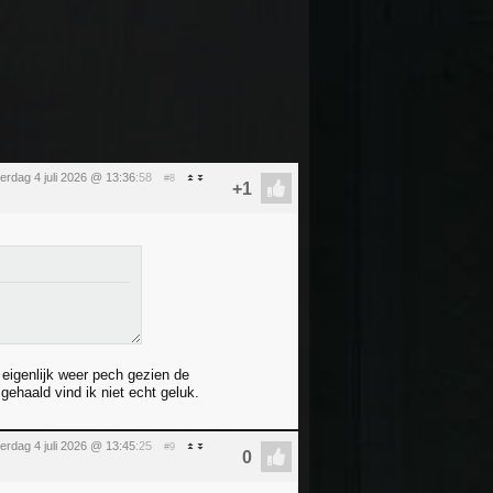
erdag 4 juli 2026 @ 13:36
:58
#8
eigenlijk weer pech gezien de
ehaald vind ik niet echt geluk.
erdag 4 juli 2026 @ 13:45
:25
#9