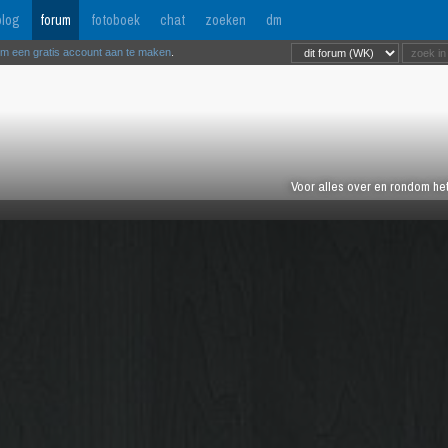
log
forum
fotoboek
chat
zoeken
dm
om een gratis account aan te maken
.
Voor alles over en rondom het