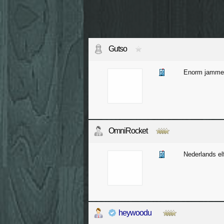
Gutso
Enorm jammer 
OmniRocket
Nederlands el
heywoodu