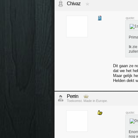
Chivaz
quote:
Prima
Ik zi
zulle
Dit gaan ze n
dat we het h
Maar gelijk he
Helden dekt wa
Perrin
Toekomst. Made in Europe.
quote:
Enorm
nog w