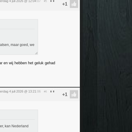
erdag 4 juli 2026 @ 12:04
:07
#5
laatsen, maar goed, we
ar en wij hebben het geluk gehad
erdag 4 juli 2026 @ 13:21
:06
#6
er, kan Nederland