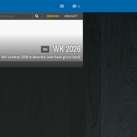
doneren
inbreuk?
WK 2026
WK
 WK voetbal 2026 in Amerika (een heel groot land)