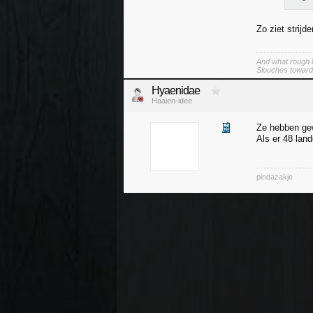
Zo ziet strijd
And what rough b
Slouches toward
Hyaenidae
Haaien-idee
Ze hebben gew
Als er 48 lande
pindazakje