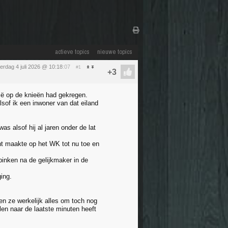
actieve topics
nieuwe topics
erdag 4 juli 2026 @ 10:18
:07
#1
ië op de knieën had gekregen.
sof ik een inwoner van dat eiland
 alsof hij al jaren onder de lat
nt maakte op het WK tot nu toe en
pinken na de gelijkmaker in de
ing.
en ze werkelijk alles om toch nog
len naar de laatste minuten heeft