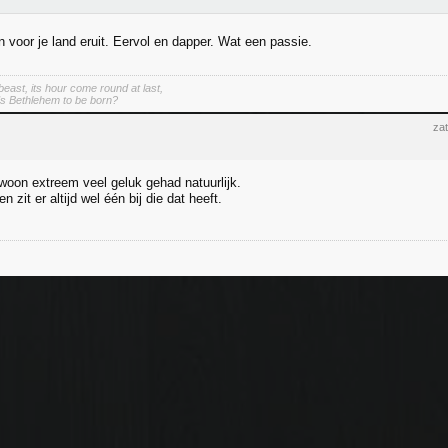
en voor je land eruit. Eervol en dapper. Wat een passie.
east, its hour come round at last,
s Bethlehem to be born?
zat
oon extreem veel geluk gehad natuurlijk.
n zit er altijd wel één bij die dat heeft.