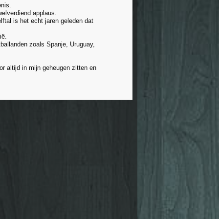
nis.
welverdiend applaus.
ftal is het echt jaren geleden dat
ië.
etballanden zoals Spanje, Uruguay,
 altijd in mijn geheugen zitten en