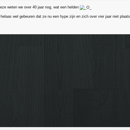
deze weten we over 40 jaar nog, wat een helden
 helaas wel gebeuren dat ze nu een hype zijn en zich over vier jaar niet plaat