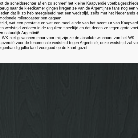
loot de scheidsrechter af en zo schreef het kleine Kaapverdië voetbalgeschiede
 terug naar de kleedkamer gingen kregen ze van de Argentijnse fans nog een 
leden dat ik zo heb meegeleefd met een wedstrijd, zelfs met het Nederlands el
emotionele rollercoaster ben gegaan.
rijd, wat een prestatie en wat een mooi einde van het avontuur van Kaapverd
n wedstrijd verloren in de reguliere speeltijd en dat deden ze tegen grote vo
n natuurlijk Argentinië.
 WK niet gewonnen maar voor mij zijn ze de absolute winnaars van het WK.
pverdië voor de fenomenale wedstrijd tegen Argentinië, deze wedstrijd zal voor
eigenhandig jullie land voorgoed op de kaart gezet.