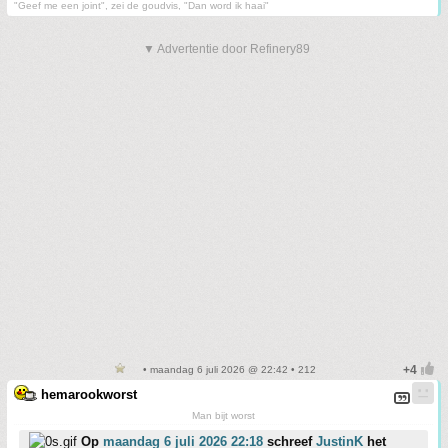
"Geef me een joint", zei de goudvis, "Dan word ik haai"
▼ Advertentie door Refinery89
• maandag 6 juli 2026 @ 22:42 • 212
hemarookworst
Man bijt worst
Op
maandag 6 juli 2026 22:18
schreef
JustinK
het