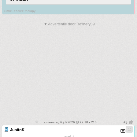
Smile, it's free therapy.
▼ Advertentie door Refinery89
• maandag 6 juli 2026 @ 22:18 • 210
JustinK
Lepel :+