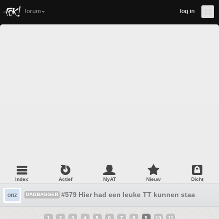
forum
log in
Index
Actief
MyAT
Nieuw
Dicht
#579 Hier had een leuke TT kunnen staan :P
onz
DAGBAGGER
1
2
3
4
5
6
7
8
9
10
11