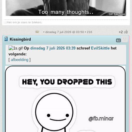
...hier om je mars te breken.
• dinsdag 7 juli 2026 @ 03:50 • 216
Kissingbird
Op
dinsdag 7 juli 2026 03:39
schreef
EvilSkittle
het
volgende:
[
afbeelding
]