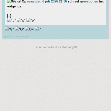
Op
maandag 6 juli 2026 21:36
schreef
greysbones
het
volgende:
[..]
Smile, it's free therapy.
▼ Advertentie door Refinery89