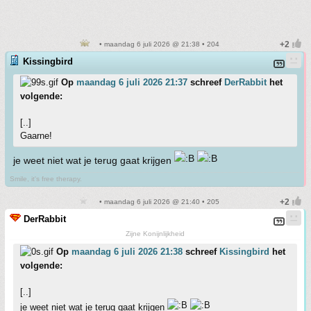
• maandag 6 juli 2026 @ 21:38 • 204
Kissingbird
Op
maandag 6 juli 2026 21:37
schreef
DerRabbit
het
volgende:
[..]
Gaarne!
je weet niet wat je terug gaat krijgen
Smile, it's free therapy.
• maandag 6 juli 2026 @ 21:40 • 205
DerRabbit
Zijne Konijnlijkheid
Op
maandag 6 juli 2026 21:38
schreef
Kissingbird
het
volgende:
[..]
je weet niet wat je terug gaat krijgen