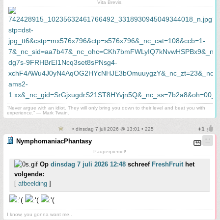
Vita Brevis.
“Never argue with an idiot. They will only bring you down to their level and beat you with
experience.” ― Mark Twain.
• dinsdag 7 juli 2026 @ 13:01 • 225
NymphomaniacPhantasy
Pauperpiemel!
Op
dinsdag 7 juli 2026 12:48
schreef
FreshFruit
het
volgende:
[
afbeelding
]
I know, you gonna want me..