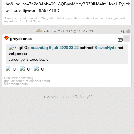
“Never argue with an idiot. They will only bring you down to their level and beat you with
experience.” ― Mark Twain.
• dinsdag 7 juli 2026 @ 12:46 • 222
greysbones
Op
maandag 6 juli 2026 23:22
schreef
StevenHyde
het
volgende:
Jeroentje is zooo back
Een losse opmerking
glijdt als schaduw door het draad —
stilte wordt onrust
▼ Advertentie door Refinery89