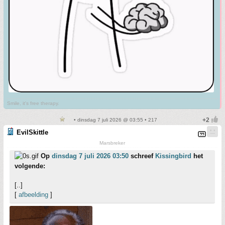
Smile, it's free therapy.
• dinsdag 7 juli 2026 @ 03:55 • 217
EvilSkittle
Marsbreker
Op
dinsdag 7 juli 2026 03:50
schreef
Kissingbird
het
volgende:
[..]
[
afbeelding
]