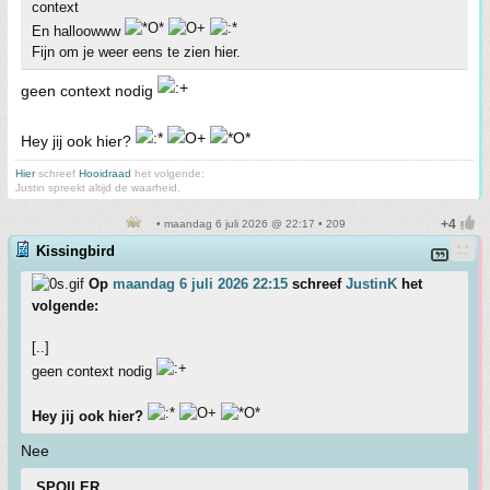
context
En halloowww
Fijn om je weer eens te zien hier.
geen context nodig
Hey jij ook hier?
Hier
schreef
Hooidraad
het volgende:
Justin spreekt altijd de waarheid.
• maandag 6 juli 2026 @ 22:17 • 209
Kissingbird
Op
maandag 6 juli 2026 22:15
schreef
JustinK
het
volgende:
[..]
geen context nodig
Hey jij ook hier?
Nee
SPOILER