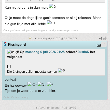
Kan niet erger zijn dan muis
Of je moet de dagelijkse gasinkomsten er al bij rekenen. Maar
die gun ik je met alle liefde
Once you’ve raced, you never forget it…and you never get over it.
• maandag 6 juli 2026 @ 21:55 • 206
Kissingbird
Op
maandag 6 juli 2026 21:25
schreef
JustinK
het
volgende:
[..]
Die 2 dingen vallen meestal samen
context
En halloowww
Fijn om je weer eens te zien hier.
Smile, it's free therapy.
▼ Advertentie door Refinery89