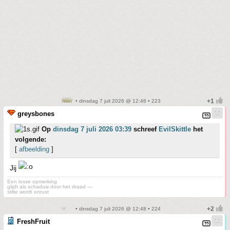
• dinsdag 7 juli 2026 @ 12:46 • 223
greysbones
Op
dinsdag 7 juli 2026 03:39
schreef
EvilSkittle
het
volgende:
[
afbeelding
]
Jij
Een losse opmerking
glijdt als schaduw door het draad —
stilte wordt onrust
• dinsdag 7 juli 2026 @ 12:48 • 224
FreshFruit