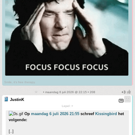
Smile, it's free therapy.
• maandag 6 juli 2026 @ 22:15 • 208
JustinK
Lepel :+
Op
maandag 6 juli 2026 21:55
schreef
Kissingbird
het
volgende:
[..]