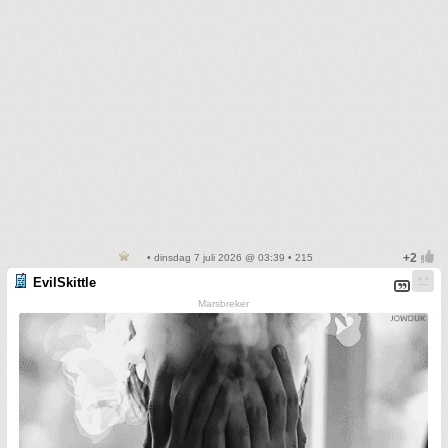
• dinsdag 7 juli 2026 @ 03:39 • 215
EvilSkittle
Marsbreker