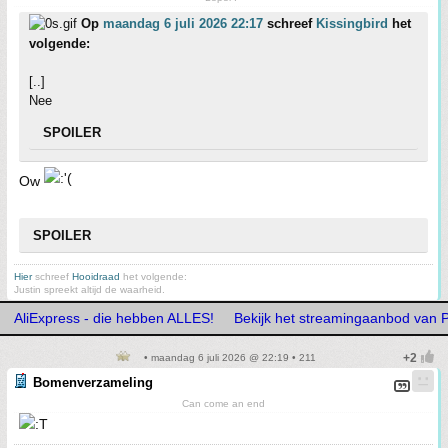
Op
maandag 6 juli 2026 22:17
schreef
Kissingbird
het
volgende:
[..]
Nee
SPOILER
Ow
SPOILER
Hier
schreef
Hooidraad
het volgende:
Justin spreekt altijd de waarheid.
AliExpress - die hebben ALLES!
Bekijk het streamingaanbod van 
• maandag 6 juli 2026 @ 22:19 • 211
Bomenverzameling
Can come an end