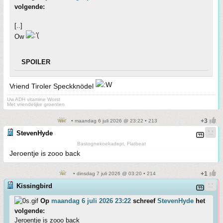
volgende:
[..]
Ow
SPOILER
Vriend Tiroler Speckknödel
Uw ADH vitamine Worst
Met vriendelijke groenten
• maandag 6 juli 2026 @ 23:22 • 213
StevenHyde
Bastognekoekadept, Flatbeat
Jeroentje is zooo back
• dinsdag 7 juli 2026 @ 03:20 • 214
Kissingbird
Op
maandag 6 juli 2026 23:22
schreef
StevenHyde
het
volgende:
Jeroentje is zooo back