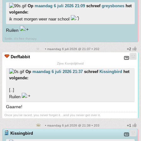
Op
maandag 6 juli 2026 21:09
schreef
greysbones
het
volgende:
ik moet morgen weer naar school
Ruilen
Smile, it's free therapy.
• maandag 6 juli 2026 @ 21:37 • 202
DerRabbit
Zijne Konijnlijkheid
Op
maandag 6 juli 2026 21:37
schreef
Kissingbird
het
volgende:
[..]
Ruilen
Gaarne!
Once you’ve raced, you never forget it…and you never get over it.
• maandag 6 juli 2026 @ 21:38 • 203
Kissingbird