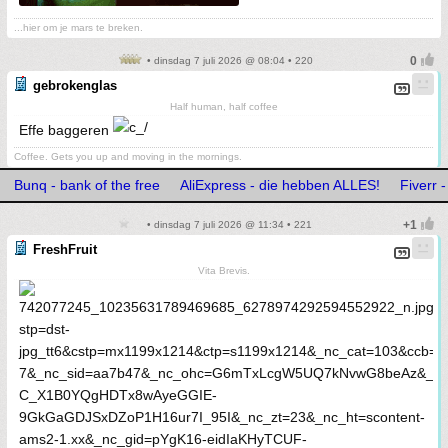
...hier om je mars te breken.
• dinsdag 7 juli 2026 @ 08:04 • 220
gebrokenglas
Half human, half coffee
Effe baggeren
Coffee. Gets you up and moving in the mornings.
Bunq - bank of the free
AliExpress - die hebben ALLES!
Fiverr 
• dinsdag 7 juli 2026 @ 11:34 • 221
FreshFruit
Vita Brevis.