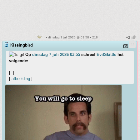
• dinsdag 7 juli 2026 @ 03:58 • 218
Kissingbird
Op
dinsdag 7 juli 2026 03:55
schreef
EvilSkittle
het
volgende:
[..]
[
afbeelding
]