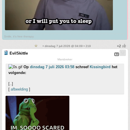
Smile, it's free therapy.
• dinsdag 7 juli 2026 @ 04:09 • 219
EvilSkittle
Marsbreker
Op
dinsdag 7 juli 2026 03:58
schreef
Kissingbird
het
volgende:
[..]
[
afbeelding
]