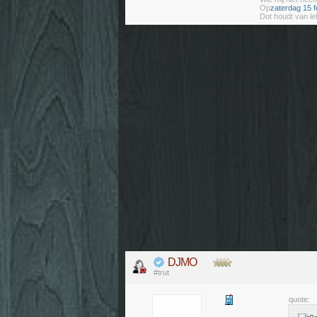
Op
zaterdag 15 f
Dot houdt van le
DJMO
#trut
quote: