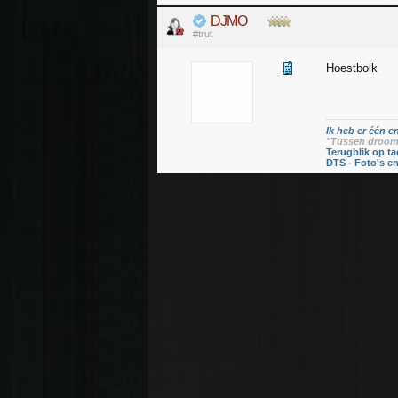
DJMO
#trut
Hoestbolk
Ik heb er één en
"Tussen droom 
Terugblik op ta
DTS - Foto's e