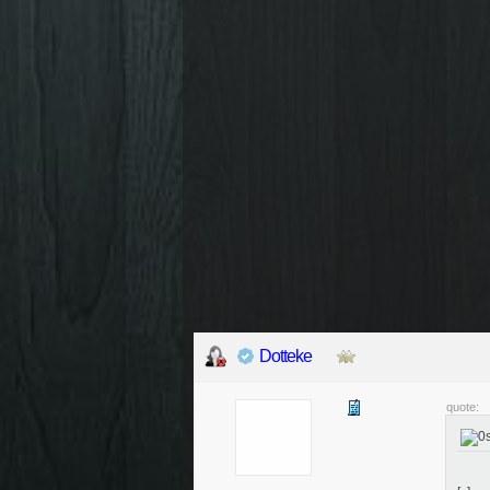
Dotteke
quote: