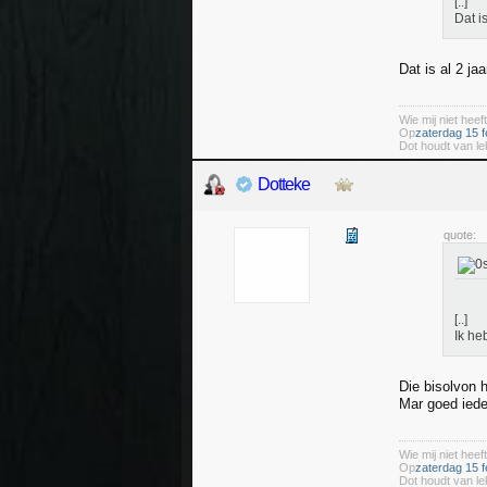
[..]
Dat i
Dat is al 2 jaa
Wie mij niet heeft
Op
zaterdag 15 f
Dot houdt van le
Dotteke
quote:
[..]
Ik he
Die bisolvon 
Mar goed ieder
Wie mij niet heeft
Op
zaterdag 15 f
Dot houdt van le