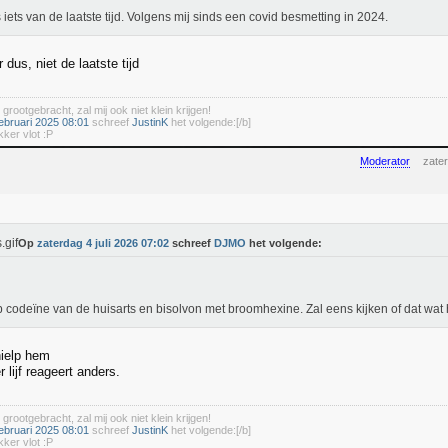
s iets van de laatste tijd. Volgens mij sinds een covid besmetting in 2024.
r dus, niet de laatste tijd
 grootgebracht, zal mij ook niet klein krijgen!
ebruari 2025 08:01
schreef
JustinK
het volgende:[/b]
kker vlot :P
Moderator
zater
Op
zaterdag 4 juli 2026 07:02
schreef
DJMO
het volgende:
b codeïne van de huisarts en bisolvon met broomhexine. Zal eens kijken of dat wat h
hielp hem
 lijf reageert anders.
 grootgebracht, zal mij ook niet klein krijgen!
ebruari 2025 08:01
schreef
JustinK
het volgende:[/b]
kker vlot :P