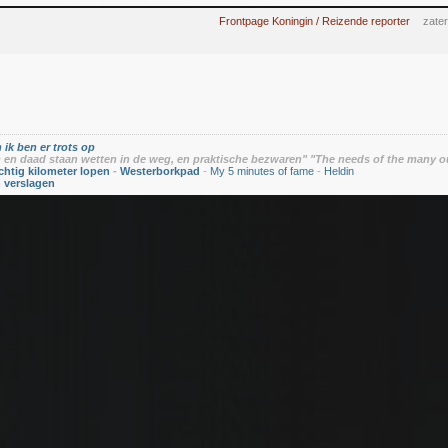
Frontpage Koningin / Reizende reporter
zater
 ik ben er trots op
en daad staan wetten in de weg, en praktische bezwaren" "The needs of the many o
chtig kilometer lopen
-
Westerborkpad
-
My 5 minutes of fame
-
Heldin
n verslagen