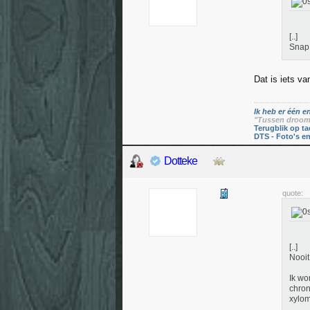
[..]
Snap 
Dat is iets va
Ik heb er één en
"Tussen droom 
Terugblik op ta
DTS - Foto's e
Dotteke
quote:
[..]
Nooit
Ik wo
chron
xylom