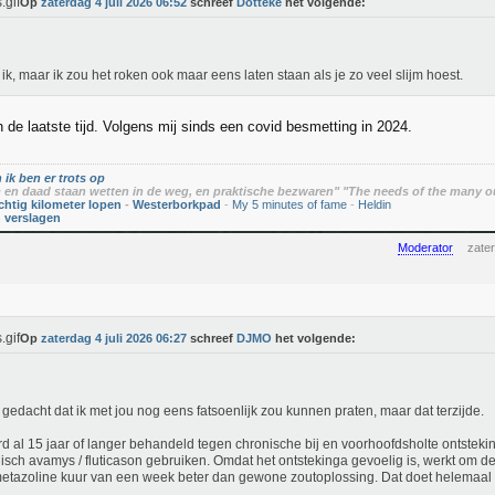
Op
zaterdag 4 juli 2026 06:52
schreef
Dotteke
het volgende:
ik, maar ik zou het roken ook maar eens laten staan als je zo veel slijm hoest.
n de laatste tijd. Volgens mij sinds een covid besmetting in 2024.
 ik ben er trots op
en daad staan wetten in de weg, en praktische bezwaren" "The needs of the many o
chtig kilometer lopen
-
Westerborkpad
-
My 5 minutes of fame
-
Heldin
n verslagen
Moderator
zater
Op
zaterdag 4 juli 2026 06:27
schreef
DJMO
het volgende:
 gedacht dat ik met jou nog eens fatsoenlijk zou kunnen praten, maar dat terzijde.
rd al 15 jaar of langer behandeld tegen chronische bij en voorhoofdsholte ontsteki
isch avamys / fluticason gebruiken. Omdat het ontstekinga gevoelig is, werkt om 
etazoline kuur van een week beter dan gewone zoutoplossing. Dat doet helemaal n