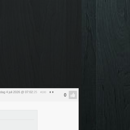
dag 4 juli 2026 @ 07:02
:25
#180