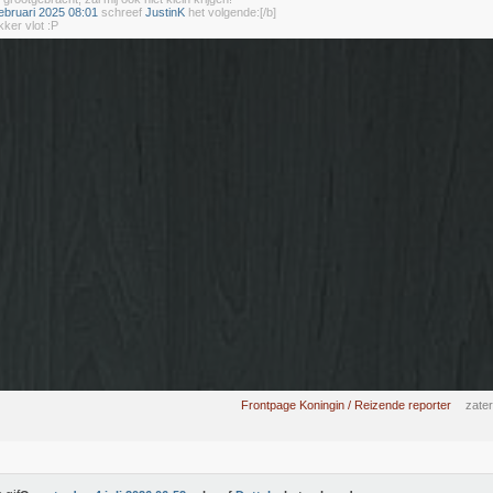
ebruari 2025 08:01
schreef
JustinK
het volgende:[/b]
kker vlot :P
Frontpage Koningin / Reizende reporter
zater