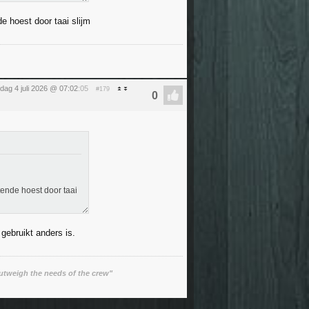
e hoest door taai slijm
dag 4 juli 2026 @ 07:02
:05
#179
tende hoest door taai
gebruikt anders is.
utweigh the needs of the crew"