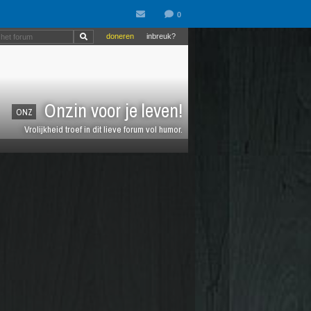
doneren
inbreuk?
Onzin voor je leven!
ONZ
Vrolijkheid troef in dit lieve forum vol humor.