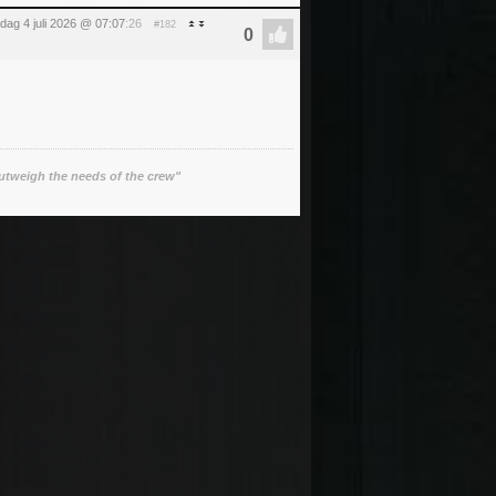
dag 4 juli 2026 @ 07:07
:26
#182
utweigh the needs of the crew"