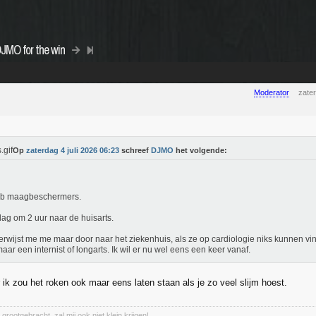
DJMO for the win
Moderator
zater
Op
zaterdag 4 juli 2026 06:23
schreef
DJMO
het volgende:
eb maagbeschermers.
ag om 2 uur naar de huisarts.
erwijst me me maar door naar het ziekenhuis, als ze op cardiologie niks kunnen vi
aar een internist of longarts. Ik wil er nu wel eens een keer vanaf.
 ik zou het roken ook maar eens laten staan als je zo veel slijm hoest.
 grootgebracht, zal mij ook niet klein krijgen!