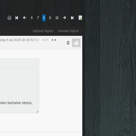
6
7
8
9
10
actieve topics
nieuwe topics
dag 4 juli 2026 @ 06:52
:53
#176
nden behalve stress,