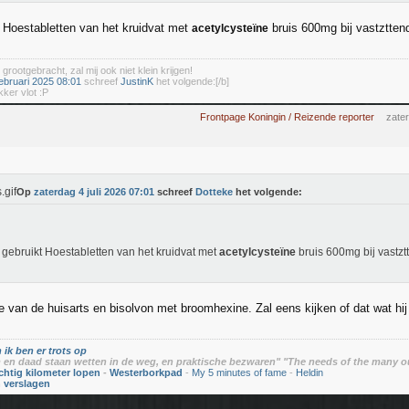
 Hoestabletten van het kruidvat met
bruis 600mg bij vastzttend
acetylcysteïne
 grootgebracht, zal mij ook niet klein krijgen!
ebruari 2025 08:01
schreef
JustinK
het volgende:[/b]
kker vlot :P
Frontpage Koningin / Reizende reporter
zater
Op
zaterdag 4 juli 2026 07:01
schreef
Dotteke
het volgende:
gebruikt Hoestabletten van het kruidvat met
acetylcysteïne
bruis 600mg bij vastzt
e van de huisarts en bisolvon met broomhexine. Zal eens kijken of dat wat hij 
 ik ben er trots op
en daad staan wetten in de weg, en praktische bezwaren" "The needs of the many o
chtig kilometer lopen
-
Westerborkpad
-
My 5 minutes of fame
-
Heldin
n verslagen