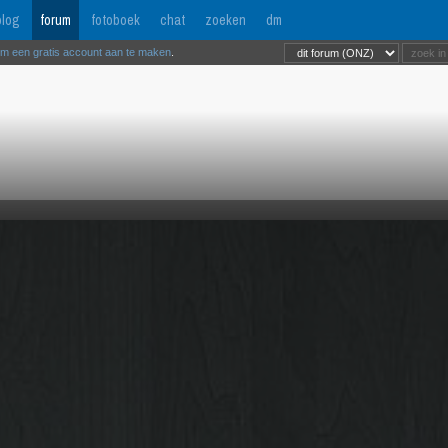
log
forum
fotoboek
chat
zoeken
dm
om een gratis account aan te maken
.