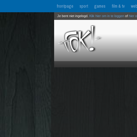
frontpage
sport
games
film & tv
web
Je bent niet ingelogd.
Klik hier om in te loggen
of
hier 