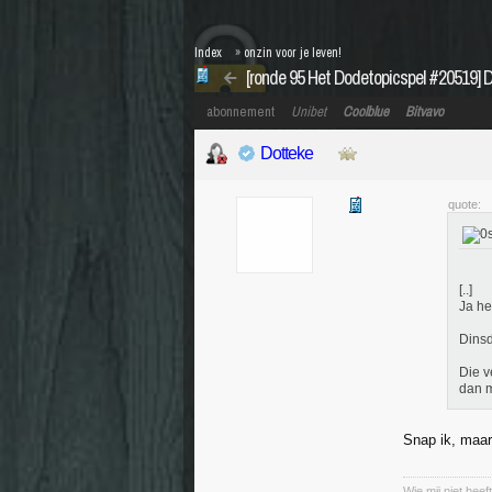
Index
»
onzin voor je leven!
[ronde 95 Het Dodetopicspel #20519] 
abonnement
Unibet
Coolblue
Bitvavo
Dotteke
quote:
[..]
Ja h
Dinsd
Die v
dan m
Snap ik, maar
Wie mij niet heeft