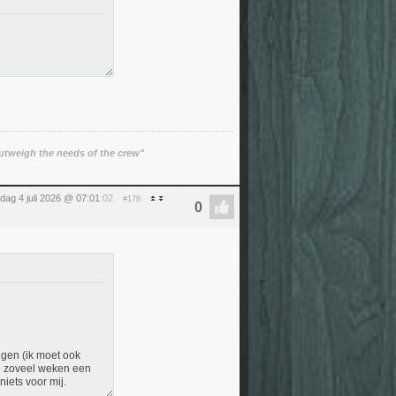
utweigh the needs of the crew"
dag 4 juli 2026 @ 07:01
:02
#178
ngen (ik moet ook
de zoveel weken een
iets voor mij.