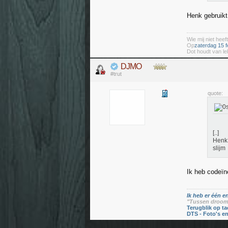
Henk gebruikt
Wie mij niet heeft
Op
zaterdag 15 f
Dot houdt van le
DJMO
#trut
quote:
[..]
Henk 
slijm
Ik heb codeïn
Ik heb er één en
"Tussen droom 
Terugblik op ta
DTS - Foto's e