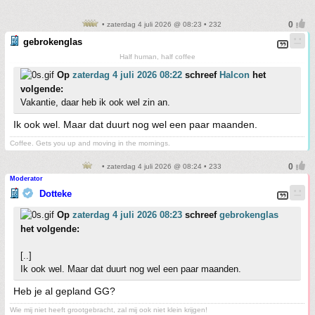
• zaterdag 4 juli 2026 @ 08:23 • 232
gebrokenglas
Half human, half coffee
Op
zaterdag 4 juli 2026 08:22
schreef
Halcon
het
volgende:
Vakantie, daar heb ik ook wel zin an.
Ik ook wel. Maar dat duurt nog wel een paar maanden.
Coffee. Gets you up and moving in the mornings.
• zaterdag 4 juli 2026 @ 08:24 • 233
Moderator
Dotteke
Op
zaterdag 4 juli 2026 08:23
schreef
gebrokenglas
het volgende:
[..]
Ik ook wel. Maar dat duurt nog wel een paar maanden.
Heb je al gepland GG?
Wie mij niet heeft grootgebracht, zal mij ook niet klein krijgen!