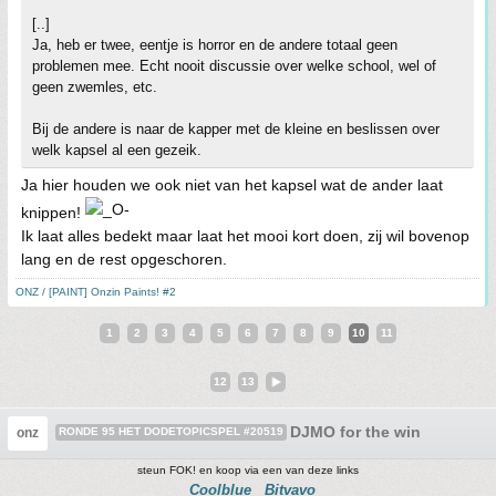
[..]
Ja, heb er twee, eentje is horror en de andere totaal geen
problemen mee. Echt nooit discussie over welke school, wel of
geen zwemles, etc.
Bij de andere is naar de kapper met de kleine en beslissen over
welk kapsel al een gezeik.
Ja hier houden we ook niet van het kapsel wat de ander laat
knippen!
Ik laat alles bedekt maar laat het mooi kort doen, zij wil bovenop
lang en de rest opgeschoren.
ONZ / [PAINT] Onzin Paints! #2
1
2
3
4
5
6
7
8
9
10
11
12
13
DJMO for the win
onz
RONDE 95 HET DODETOPICSPEL #20519
steun FOK! en koop via een van deze links
Coolblue
Bitvavo