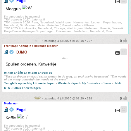
Fogel
Mogguh
I'm surrounded by morons!
TRV
geboekt 2027
:
Indonesië
TRV
geboekt 2026
: Peru, Nederland, Washington, Hammerfest, Leuven, Kopenhagen,
Nederland, St. Maarten,
Malta, Nederland, Barcelona-Napoli/Rome
TRV 2025:Zuid-Amerika, Nederland, Chicago, Washington, Nederland, Kroatië, Slovenië,
Parijs/Brussel/Nijmegen/Kopenhagen, Griekenland, Nederland, Nederland, Oslo
• zaterdag 4 juli 2026 @ 08:16 • 227
Frontpage Koningin / Reizende reporter
DJMO
#trut
Spullen ordenen. Kutwerkje
Ik heb er één en ik ben er trots op
"Tussen droom en daad staan wetten in de weg, en praktische bezwaren" "The needs
of the many outweigh the needs of the crew"
Terugblik op tachtig kilometer lopen
-
Westerborkpad
-
My 5 minutes of fame
-
Heldin
DTS - Foto's en verslagen
• zaterdag 4 juli 2026 @ 08:20 • 228
Moderator
Fogel
Koffie
I'm surrounded by morons!
TRV
geboekt 2027
:
Indonesië