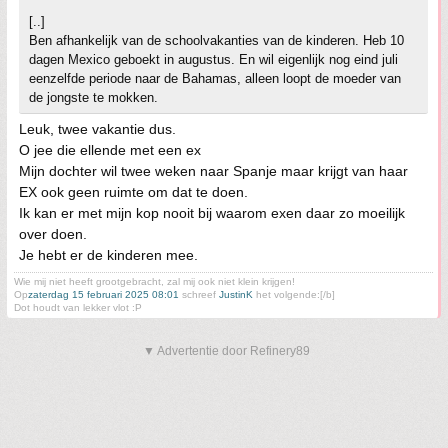
[..]
Ben afhankelijk van de schoolvakanties van de kinderen. Heb 10
dagen Mexico geboekt in augustus. En wil eigenlijk nog eind juli
eenzelfde periode naar de Bahamas, alleen loopt de moeder van
de jongste te mokken.
Leuk, twee vakantie dus.
O jee die ellende met een ex
Mijn dochter wil twee weken naar Spanje maar krijgt van haar
EX ook geen ruimte om dat te doen.
Ik kan er met mijn kop nooit bij waarom exen daar zo moeilijk
over doen.
Je hebt er de kinderen mee.
Wie mij niet heeft grootgebracht, zal mij ook niet klein krijgen!
Op
zaterdag 15 februari 2025 08:01
schreef
JustinK
het volgende:[/b]
Dot houdt van lekker vlot :P
▼ Advertentie door Refinery89