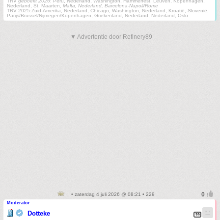
TRV
geboekt 2026
: Peru, Nederland, Washington, Hammerfest, Leuven, Kopenhagen,
Nederland, St. Maarten,
Malta, Nederland, Barcelona-Napoli/Rome
TRV 2025:Zuid-Amerika, Nederland, Chicago, Washington, Nederland, Kroatië, Slovenië,
Parijs/Brussel/Nijmegen/Kopenhagen, Griekenland, Nederland, Nederland, Oslo
▼ Advertentie door Refinery89
• zaterdag 4 juli 2026 @ 08:21 • 229
Moderator
Dotteke