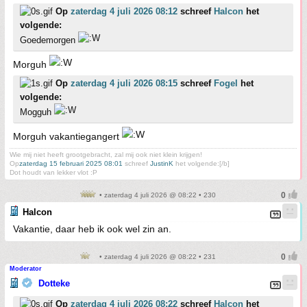
Op
zaterdag 4 juli 2026 08:12
schreef
Halcon
het
volgende:
Goedemorgen
Morguh
Op
zaterdag 4 juli 2026 08:15
schreef
Fogel
het
volgende:
Mogguh
Morguh vakantiegangert
Wie mij niet heeft grootgebracht, zal mij ook niet klein krijgen!
Op
zaterdag 15 februari 2025 08:01
schreef
JustinK
het volgende:[/b]
Dot houdt van lekker vlot :P
• zaterdag 4 juli 2026 @ 08:22 • 230
Halcon
Vakantie, daar heb ik ook wel zin an.
• zaterdag 4 juli 2026 @ 08:22 • 231
Moderator
Dotteke
Op
zaterdag 4 juli 2026 08:22
schreef
Halcon
het