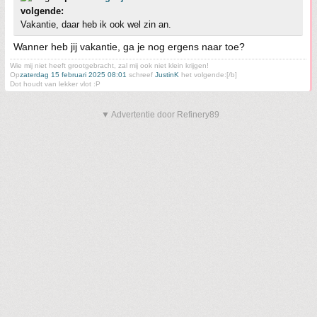
volgende:
Vakantie, daar heb ik ook wel zin an.
Wanner heb jij vakantie, ga je nog ergens naar toe?
Wie mij niet heeft grootgebracht, zal mij ook niet klein krijgen!
Op
zaterdag 15 februari 2025 08:01
schreef
JustinK
het volgende:[/b]
Dot houdt van lekker vlot :P
▼ Advertentie door Refinery89