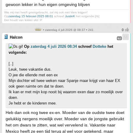
gewoon lekker in hun eigen omgeving blijven
Wie mij niet heeft grootgebracht, zal mij ook niet klein krijgen!
Op
zaterdag 15 februari 2025 08:01
schreef
JustinK
het volgende:[/b]
Dot houdt van lekker vlot :P
• zaterdag 4 juli 2026 @ 08:37 • 241
Halcon
Op
zaterdag 4 juli 2026 08:34
schreef
Dotteke
het
volgende:
[..]
Leuk, twee vakantie dus.
O jee die ellende met een ex
Mijn dochter wil twee weken naar Spanje maar krijgt van haar EX
ook geen ruimte om dat te doen.
Ik kan er met mijn kop nooit bij waarom exen daar zo moeilijk over
doen.
Je hebt er de kinderen mee.
Heb dan ook nog twee ex-en. Moeder van de oudste twee doet
gelukkig nergens moeilijk over. Moeder van de jongste gebruikt
het om dwars te zitten, wat wel vervelend is. Vakantie naar
Mexico heeft ze een tijd terug al wel voor getekend, maar