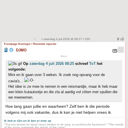
• zaterdag 4 juli 2026 @ 08:27 • 235
Frontpage Koningin / Reizende reporter
DJMO
#trut
Op
zaterdag 4 juli 2026 08:25
schreef
ToT
het
volgende:
Mini en ik gaan over 3 weken. Ik zoek nog opvang voor de
cavia's...
Het idee is ze mee te nemen in een reismandje, maar ik heb maar
een klein kutautootje en die zla al aardig vol zitten met spullen die
we meenemen.
Hoe lang gaan jullie en waarheen? Zelf ben ik die periode
volgens mij ook vakantie, dus ik kan je niet helpen vrees ik.
Ik heb er één en ik ben er trots op
"Tussen droom en daad staan wetten in de weg, en praktische bezwaren" "The needs
of the many outweigh the needs of the crew"