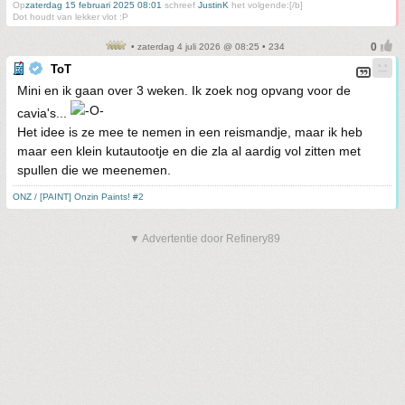
Op
zaterdag 15 februari 2025 08:01
schreef
JustinK
het volgende:[/b]
Dot houdt van lekker vlot :P
• zaterdag 4 juli 2026 @ 08:25 • 234
ToT
Mini en ik gaan over 3 weken. Ik zoek nog opvang voor de
cavia's...
Het idee is ze mee te nemen in een reismandje, maar ik heb
maar een klein kutautootje en die zla al aardig vol zitten met
spullen die we meenemen.
ONZ / [PAINT] Onzin Paints! #2
▼ Advertentie door Refinery89