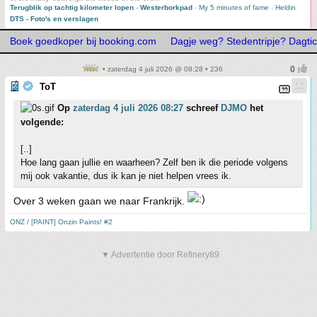
Terugblik op tachtig kilometer lopen
-
Westerborkpad
-
My 5 minutes of fame
-
Heldin
DTS - Foto's en verslagen
Boek goedkoper bij booking.com
Dagje weg? Stedentripje? Dagtic
• zaterdag 4 juli 2026 @ 08:28 • 236
ToT
Op
zaterdag 4 juli 2026 08:27
schreef
DJMO
het
volgende:
[..]
Hoe lang gaan jullie en waarheen? Zelf ben ik die periode volgens
mij ook vakantie, dus ik kan je niet helpen vrees ik.
Over 3 weken gaan we naar Frankrijk.
ONZ / [PAINT] Onzin Paints! #2
▼ Advertentie door Refinery89