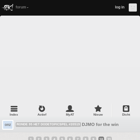
forum
log in
Index
Actief
MyAT
Nieuw
Dicht
DJMO for the win
onz
RONDE 95 HET DODETOPICSPEL #20519
1
2
3
4
5
6
7
8
9
10
11