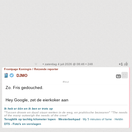
• zaterdag 4 juli 2026 @ 08:46 • 248
Frontpage Koningin / Reizende reporter
DJMO
#trut
Zo. Fris gedouched.
Hey Google, zet de eierkoker aan
Ik heb er één en ik ben er trots op
"Tussen droom en daad staan wetten in de weg, en praktische bezwaren" "The needs
of the many outweigh the needs of the crew"
Terugblik op tachtig kilometer lopen
-
Westerborkpad
-
My 5 minutes of fame
-
Heldin
DTS - Foto's en verslagen