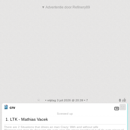
▼ Advertentie door Refinery89
• vrijdag 3 juli 2026 @ 20:39 • 7
crv
Screwed up
1. LTK - Mathias Vacek
There are 2 Situations that drives an man Crazy: With and without wife
Wanneer een man de deur van zijn auto voor zijn vrouw openhoud is of de auto nieuw of