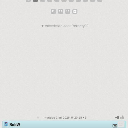
11
12
13
▼ Advertentie door Refinery89
• vrijdag 3 juli 2026 @ 20:15 • 1
BobW