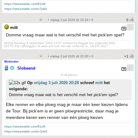
https://streamable.com/81ofli
https://streamable.com/n7jvb0
• vrijdag 3 juli 2026 @ 20:28 • 5
mitt
Domme vraag maar wat is het verschil met het pick'em spel?
[b\]Op dinsdag 9 september 2003 13:57 schreef Dr.Daggla het volgende:\[/b\]
[13:57:43] <@Daggla> ik weet ei'k ook niet wie corleone is.. Uit ER ofzo?
• vrijdag 3 juli 2026 @ 20:30 • 6
Moderator
Slobeend
of all places
Op
vrijdag 3 juli 2026 20:28
schreef
mitt
het
volgende:
Domme vraag maar wat is het verschil met het pick'em spel?
Elke renner en elke ploeg mag je maar één keer kiezen tijdens
de Tour. Bij pick'em is er geen ploegrestrictie, daar mag je
meerdere keren een renner van één ploeg kiezen.
https://streamable.com/81ofli
https://streamable.com/n7jvb0