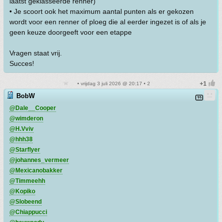
laatst geklasseerde renner)
• Je scoort ook het maximum aantal punten als er gekozen
wordt voor een renner of ploeg die al eerder ingezet is of als je
geen keuze doorgeeft voor een etappe
Vragen staat vrij.
Succes!
• vrijdag 3 juli 2026 @ 20:17 • 2
BobW
@Dale__Cooper
@wimderon
@H.Vviv
@hhh38
@Starflyer
@johannes_vermeer
@Mexicanobakker
@Timmeehh
@Kopiko
@Slobeend
@Chiappucci