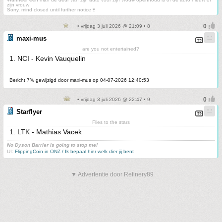
zijn vrouw
Sorry, mind closed until further notice🍷
• vrijdag 3 juli 2026 @ 21:09 • 8
maxi-mus
are you not entertained?
1. NCI - Kevin Vauquelin
Bericht 7% gewijzigd door maxi-mus op 04-07-2026 12:40:53
• vrijdag 3 juli 2026 @ 22:47 • 9
Starflyer
Flies to the stars
1. LTK - Mathias Vacek
No Dyson Barrier is going to stop me!
UI:
FlippingCoin in ONZ / Ik bepaal hier welk dier jij bent
▼ Advertentie door Refinery89