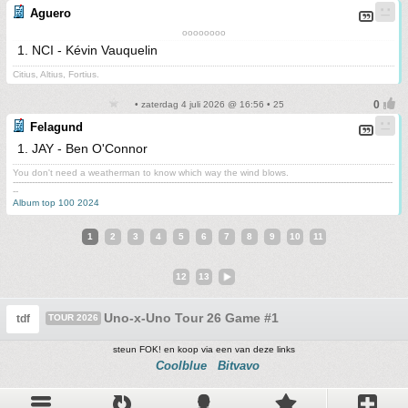
Aguero
oooooooo
1. NCI - Kévin Vauquelin
Citius, Altius, Fortius.
• zaterdag 4 juli 2026 @ 16:56 • 25
Felagund
1. JAY - Ben O'Connor
You don't need a weatherman to know which way the wind blows.
-------------------------------------------------------------------------------------------------------------------------------------------
--
Album top 100 2024
1
2
3
4
5
6
7
8
9
10
11
12
13
Uno-x-Uno Tour 26 Game #1
tdf
TOUR 2026
steun FOK! en koop via een van deze links
Coolblue
Bitvavo