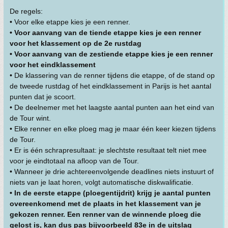
De regels:
• Voor elke etappe kies je een renner.
• Voor aanvang van de tiende etappe kies je een renner
voor het klassement op de 2e rustdag
• Voor aanvang van de zestiende etappe kies je een renner
voor het eindklassement
• De klassering van de renner tijdens die etappe, of de stand op
de tweede rustdag of het eindklassement in Parijs is het aantal
punten dat je scoort.
• De deelnemer met het laagste aantal punten aan het eind van
de Tour wint.
• Elke renner en elke ploeg mag je maar één keer kiezen tijdens
de Tour.
• Er is één schrapresultaat: je slechtste resultaat telt niet mee
voor je eindtotaal na afloop van de Tour.
• Wanneer je drie achtereenvolgende deadlines niets instuurt of
niets van je laat horen, volgt automatische diskwalificatie.
• In de eerste etappe (ploegentijdrit) krijg je aantal punten
overeenkomend met de plaats in het klassement van je
gekozen renner. Een renner van de winnende ploeg die
gelost is, kan dus pas bijvoorbeeld 83e in de uitslag