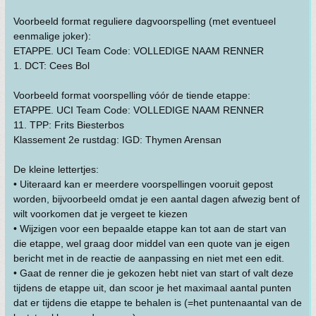
Voorbeeld format reguliere dagvoorspelling (met eventueel
eenmalige joker):
ETAPPE. UCI Team Code: VOLLEDIGE NAAM RENNER
1. DCT: Cees Bol
Voorbeeld format voorspelling vóór de tiende etappe:
ETAPPE. UCI Team Code: VOLLEDIGE NAAM RENNER
11. TPP: Frits Biesterbos
Klassement 2e rustdag: IGD: Thymen Arensan
De kleine lettertjes:
• Uiteraard kan er meerdere voorspellingen vooruit gepost
worden, bijvoorbeeld omdat je een aantal dagen afwezig bent of
wilt voorkomen dat je vergeet te kiezen
• Wijzigen voor een bepaalde etappe kan tot aan de start van
die etappe, wel graag door middel van een quote van je eigen
bericht met in de reactie de aanpassing en niet met een edit.
• Gaat de renner die je gekozen hebt niet van start of valt deze
tijdens de etappe uit, dan scoor je het maximaal aantal punten
dat er tijdens die etappe te behalen is (=het puntenaantal van de