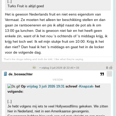
[..]
Turks Fruit is altijd goed
Het is gewoon Nederlands fruit en niet eens eigendom van
Vermaat. Ze moeten het alleen ter beschikking stellen en dan
gaan ze rantsoeneren en pis ik altijd naast de pot als ik om
13:00 ga lunchen. Dat is gewoon niet fair en het heeft geen
enkele zin, want of ik het nou 's ochtends of 's middags krijg, ik
krijg het toch wel. Ik wil mijn stukje fruit om 10:00. Krijg ik het
dan niet? Dan haal ik het 's middags en gaat het in de locker
voor de volgende dag.
That's the drugs talking and truth be told, I like what they're saying.
• vrijdag 3 juli 2026 @ 22:40 • 33
de_boswachter
VIESDIK
Op
vrijdag 3 juli 2026 19:31
schreef
-Knapzak-
het
volgende:
[..]
Je hebt volgens mij iets te veel Hollywoodfilms gekeken. We zitten
hier in Nederland, niet in een Amerikaanse gevangenis.