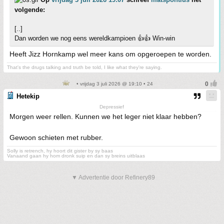
volgende:
[..]
Dan worden we nog eens wereldkampioen 👍👍 Win-win
Heeft Jizz Hornkamp wel meer kans om opgeroepen te worden.
That's the drugs talking and truth be told, I like what they're saying.
• vrijdag 3 juli 2026 @ 19:10 • 24
Hetekip
Depressief
Morgen weer rellen. Kunnen we het leger niet klaar hebben?
Gewoon schieten met rubber.
Solly is retrench, hy hoort dit gister by sy baas
Vanaand gaan hy hom dronk suip en dan sy breins uitblaas
▼ Advertentie door Refinery89