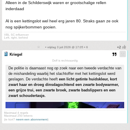
Alleen in de Schilderswijk waren er grootschalige rellen
inderdaad
Al is een kettingslot wel heel erg jaren 80. Straks gaan ze ook
nog spijkerbommen gooien.
VBL SC influencer
Left, right, behind
• vrijdag 3 juli 2026 @ 17:05 • 6
Kriegel
Dolf is rechtvaardig
De politie is daarnaast nog op zoek naar een tweede verdachte van
de mishandeling waarbij het slachtoffer met het kettingslot werd
geslagen. De verdachte heeft
een licht getinte huidskleur, kort
zwart haar en droeg dinsdagochtend een zwarte bodywarmer,
een grijze trui, een zwarte broek, zwarte badslippers en een
zwart schoudertasje.
Maximaal 4 regels
Maximaal 250 tekens
(te kort?
neem een abonnement
)