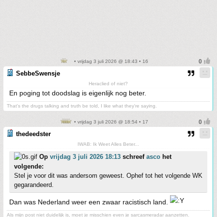
• vrijdag 3 juli 2026 @ 18:43 • 16
SebbeSwensje
Heraclied of niet?
En poging tot doodslag is eigenlijk nog beter.
That's the drugs talking and truth be told, I like what they're saying.
• vrijdag 3 juli 2026 @ 18:54 • 17
thedeedster
IWAB: Ik Weet Alles Beter...
Op
vrijdag 3 juli 2026 18:13
schreef
asco
het
volgende:
Stel je voor dit was andersom geweest. Ophef tot het volgende WK
gegarandeerd.
Dan was Nederland weer een zwaar racistisch land.
Als mijn post niet duidelijk is, moet je misschien even je sarcasmeradar aanzetten.