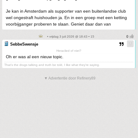
Je kan in Amsterdam als supporter van een buitenlandse club
wel ongestraft huishouden ja. En in een groep met een ketting
voorbijganger proberen te slaan. Geniet daar dan van
• vrijdag 3 juli 2026 @ 18:43 • 15
SebbeSwensje
Heraclied of niet?
Oh er was al een nieuw topic.
That's the drugs talking and truth be told, I like what they're saying.
▼ Advertentie door Refinery89