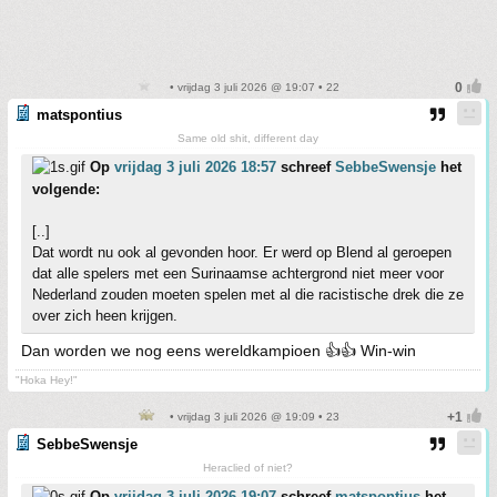
• vrijdag 3 juli 2026 @ 19:07 • 22
matspontius
Same old shit, different day
Op
vrijdag 3 juli 2026 18:57
schreef
SebbeSwensje
het
volgende:
[..]
Dat wordt nu ook al gevonden hoor. Er werd op Blend al geroepen
dat alle spelers met een Surinaamse achtergrond niet meer voor
Nederland zouden moeten spelen met al die racistische drek die ze
over zich heen krijgen.
Dan worden we nog eens wereldkampioen 👍👍 Win-win
"Hoka Hey!"
• vrijdag 3 juli 2026 @ 19:09 • 23
SebbeSwensje
Heraclied of niet?
Op
vrijdag 3 juli 2026 19:07
schreef
matspontius
het