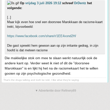
Op
vrijdag 3 juli 2026 19:12
schreef
DrDentz
het
volgende:
[..]
Maar kijk even hoe snel een doorsnee Marokkaan de racisme-kaart
trekt, bijvoorbeeld:
https://www.facebook.com/share/r/1EE4xond2H/
Die gast spreekt hem gewoon aan op zijn irritante gedrag, in zijn
hoofd is dat meteen racisme
Die makkelijke stok om mee te slaan werkt natuurlijk ook de
andere kant op. Verder weet ik niet of dit de "doorsnee
Marokkaan" is en lijkt hij het na de racismekaart het te willen
gooien op zijn psychologische gezondheid.
That's the drugs talking and truth be told, I like what they're saying.
▼ Advertentie door Refinery89