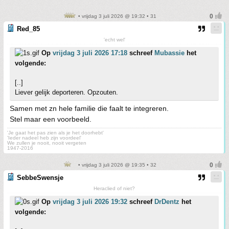
• vrijdag 3 juli 2026 @ 19:32 • 31
Red_85
'echt wel'
Op
vrijdag 3 juli 2026 17:18
schreef
Mubassie
het
volgende:
[..]
Liever gelijk deporteren. Opzouten.
Samen met zn hele familie die faalt te integreren.
Stel maar een voorbeeld.
'Je gaat het pas zien als je het doorhebt'
'Ieder nadeel heb zijn voordeel'
We zullen je nooit, nooit vergeten
1947-2016
• vrijdag 3 juli 2026 @ 19:35 • 32
SebbeSwensje
Heraclied of niet?
Op
vrijdag 3 juli 2026 19:32
schreef
DrDentz
het
volgende: