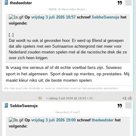
thedeedster
IWAB: Ik Weet Alles Beter...
Op
vrijdag 3 juli 2026 18:57
schreef
SebbeSwensje
het
volgende:
[..]
Dat wordt nu ook al gevonden hoor. Er werd op Blend al geroepen
dat alle spelers met een Surinaamse achtergrond niet meer voor
Nederland zouden moeten spelen met al die racistische drek die ze
over zich heen krijgen.
Ik vraag me serieus af of dit echte voetbal fans zijn. Sowieso
sport in het algemeen. Sport draait op merites, op prestaties. Mij
maakt kleur niks uit; de beste moeten spelen.
Als mijn post niet duidelijk is, moet je misschien even je sarcasmeradar aanzetten.
• vrijdag 3 juli 2026 @ 19:02 • 21
SebbeSwensje
Heraclied of niet?
Op
vrijdag 3 juli 2026 19:00
schreef
thedeedster
het
volgende: