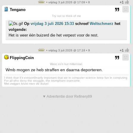
• vrijdag 3 juli 2026 @ 17:09 • 8
Tengano
Try not to think of me
Op
vrijdag 3 juli 2026 15:33
schreef
Weltschmerz
het
volgende:
Het is weer één buizerd die het verpest voor de rest.
• vrijdag 3 juli 2026 @ 17:18 • 9
FlippingCoin
Weer zo'n kut millennial.
Wmb mogen ze heb straffen en daarna deporteren.
I think that it’s extraordinarily important that we in computer science keep fun in computing
For all who deny the struggle, the triumphant overcome
Met zwijgen kruist men de duivel
▼ Advertentie door Refinery89