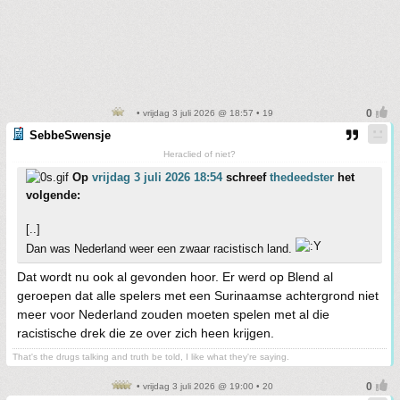
• vrijdag 3 juli 2026 @ 18:57 • 19
SebbeSwensje
Heraclied of niet?
Op
vrijdag 3 juli 2026 18:54
schreef
thedeedster
het
volgende:
[..]
Dan was Nederland weer een zwaar racistisch land.
Dat wordt nu ook al gevonden hoor. Er werd op Blend al
geroepen dat alle spelers met een Surinaamse achtergrond niet
meer voor Nederland zouden moeten spelen met al die
racistische drek die ze over zich heen krijgen.
That's the drugs talking and truth be told, I like what they're saying.
• vrijdag 3 juli 2026 @ 19:00 • 20