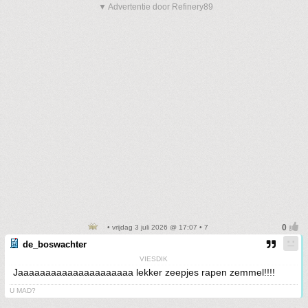
▼ Advertentie door Refinery89
• vrijdag 3 juli 2026 @ 17:07 • 7
de_boswachter
VIESDIK
Jaaaaaaaaaaaaaaaaaaaaa lekker zeepjes rapen zemmel!!!!
U MAD?