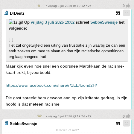
• vrijdag 3 juli 2026 @ 19:12 • 26
DrDentz
Op
vrijdag 3 juli 2026 19:02
schreef
SebbeSwensje
het
volgende:
[..]
Het zal ongetwijfeld een uiting van frustratie zijn waarbij ze dan een
stok zoeken om mee te slaan en dan zijn racistische opmerkingen
erg laag hangend fruit.
Maar kijk even hoe snel een doorsnee Marokkaan de racisme-
kaart trekt, bijvoorbeeld:
https://www.facebook.com/share/r/1EE4xond2H/
Die gast spreekt hem gewoon aan op zijn irritante gedrag, in zijn
hoofd is dat meteen racisme
• vrijdag 3 juli 2026 @ 19:24 • 27
SebbeSwensje
Heraclied of niet?