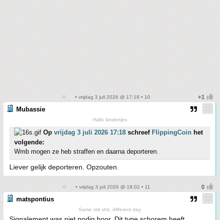
• vrijdag 3 juli 2026 @ 17:18 • 10
Mubassie
Hallo kindertjes
Op
vrijdag 3 juli 2026 17:18
schreef
FlippingCoin
het
volgende:
Wmb mogen ze heb straffen en daarna deporteren.
Liever gelijk deporteren. Opzouten.
• vrijdag 3 juli 2026 @ 18:02 • 11
matspontius
Same old shit, different day
Signalement was niet nodig hoor. Dit type schorem heeft