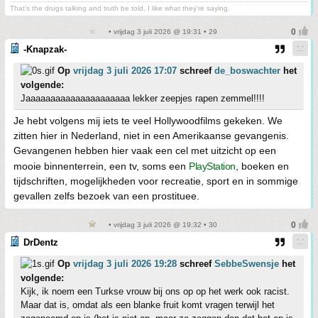
That's the drugs talking and truth be told, I like what they're saying.
• vrijdag 3 juli 2026 @ 19:31 • 29
-Knapzak-
Op
vrijdag 3 juli 2026 17:07
schreef
de_boswachter
het
volgende:
Jaaaaaaaaaaaaaaaaaaaaa lekker zeepjes rapen zemmel!!!!
Je hebt volgens mij iets te veel Hollywoodfilms gekeken. We
zitten hier in Nederland, niet in een Amerikaanse gevangenis.
Gevangenen hebben hier vaak een cel met uitzicht op een
mooie binnenterrein, een tv, soms een
PlayStation
, boeken en
tijdschriften, mogelijkheden voor recreatie, sport en in sommige
gevallen zelfs bezoek van een prostituee.
• vrijdag 3 juli 2026 @ 19:32 • 30
DrDentz
Op
vrijdag 3 juli 2026 19:28
schreef
SebbeSwensje
het
volgende:
Kijk, ik noem een Turkse vrouw bij ons op op het werk ook racist.
Maar dat is, omdat als een blanke fruit komt vragen terwijl het