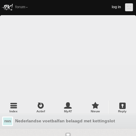
forum
log in
Index
Actief
MyAT
Nieuw
Reply
Nederlandse voetbalfan belaagd met kettingslot
nws