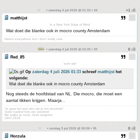
• zaterdag 4 juli 2026 @ 01:33 • 34
matthijst
In a New York State of Mind
Wat doet die blanke ook in mocro county Amsterdam
Haters everywhere but I don't really care.
• zaterdag 4 juli 2026 @ 03:35 • 35
Red_85
'echt wel'
Op
zaterdag 4 juli 2026 01:33
schreef
matthijst
het
volgende:
Wat doet die blanke ook in mocro county Amsterdam
Nog steeds de hoofdstad van NL. Die mocro, die moet een
aantal tikken krijgen. Maarja...
'Je gaat het pas zien als je het doorhebt'
'Ieder nadeel heb zijn voordeel'
We zullen je nooit, nooit vergeten
1947-2016
• zondag 5 juli 2026 @ 09:09 • 36
Horzula