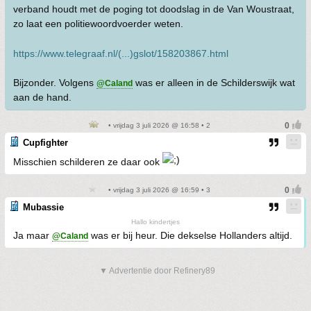
verband houdt met de poging tot doodslag in de Van Woustraat,
zo laat een politiewoordvoerder weten.
https://www.telegraaf.nl/(...)gslot/158203867.html
Bijzonder. Volgens
was er alleen in de Schilderswijk wat
@Caland
aan de hand.
• vrijdag 3 juli 2026 @ 16:58 • 2
Cupfighter
Misschien schilderen ze daar ook
• vrijdag 3 juli 2026 @ 16:59 • 3
Mubassie
Hallo kindertjes
Ja maar
was er bij heur. Die dekselse Hollanders altijd.
@Caland
▼ Advertentie door Refinery89