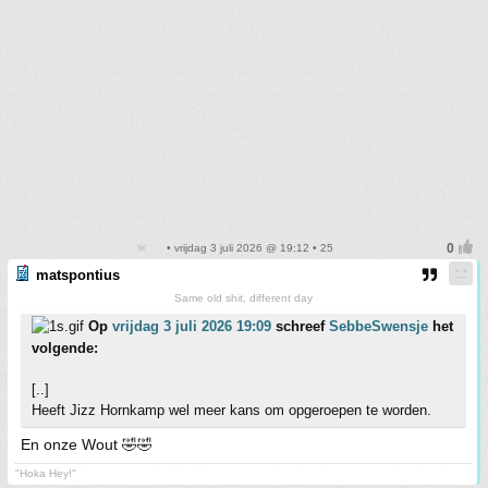
• vrijdag 3 juli 2026 @ 19:12 • 25
matspontius
Same old shit, different day
Op
vrijdag 3 juli 2026 19:09
schreef
SebbeSwensje
het
volgende:
[..]
Heeft Jizz Hornkamp wel meer kans om opgeroepen te worden.
En onze Wout 🤣🤣
"Hoka Hey!"