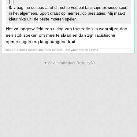
[..]
Ik vraag me serieus af of dit echte voetbal fans zijn. Sowieso sport
in het algemeen. Sport draait op merites, op prestaties. Mij maakt
kleur niks uit; de beste moeten spelen.
Het zal ongetwijfeld een uiting van frustratie zijn waarbij ze dan
een stok zoeken om mee te slaan en dan zijn racistische
opmerkingen erg laag hangend fruit.
That's the drugs talking and truth be told, I like what they're saying.
▼ Advertentie door Refinery89