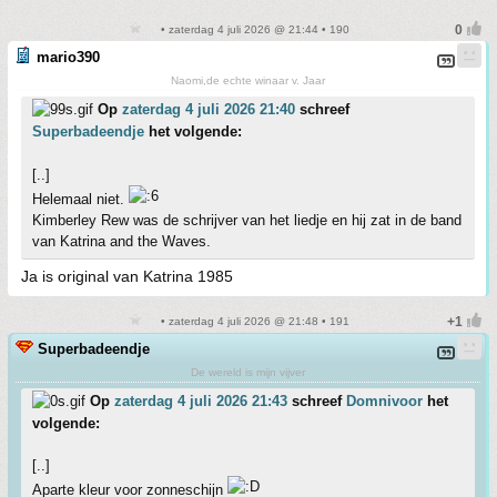
• zaterdag 4 juli 2026 @ 21:44 • 190
mario390
Naomi,de echte winaar v. Jaar
Op
zaterdag 4 juli 2026 21:40
schreef
Superbadeendje
het volgende:
[..]
Helemaal niet.
Kimberley Rew was de schrijver van het liedje en hij zat in de band
van Katrina and the Waves.
Ja is original van Katrina 1985
• zaterdag 4 juli 2026 @ 21:48 • 191
Superbadeendje
De wereld is mijn vijver
Op
zaterdag 4 juli 2026 21:43
schreef
Domnivoor
het
volgende:
[..]
Aparte kleur voor zonneschijn