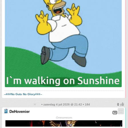
--###No Guts No Glory###--
• zaterdag 4 juli 2026 @ 21:42 • 184
DeHovenier
Omnomnom