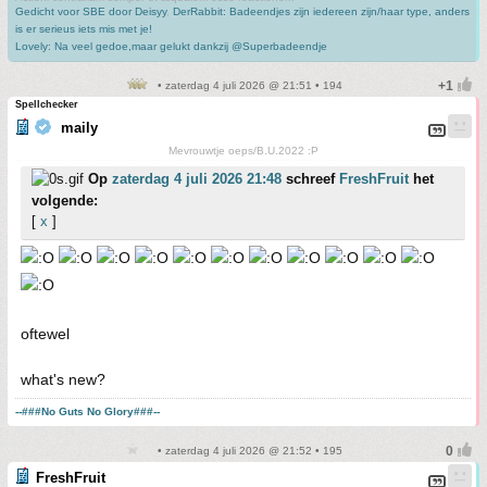
Gedicht voor SBE door Deisyy
,
DerRabbit: Badeendjes zijn iedereen zijn/haar type, anders
is er serieus iets mis met je!
Lovely: Na veel gedoe,maar gelukt dankzij @Superbadeendje
• zaterdag 4 juli 2026 @ 21:51 • 194
Spellchecker
maily
Mevrouwtje oeps/B.U.2022 :P
Op
zaterdag 4 juli 2026 21:48
schreef
FreshFruit
het
volgende:
[
x
]
oftewel
what's new?
--###No Guts No Glory###--
• zaterdag 4 juli 2026 @ 21:52 • 195
FreshFruit