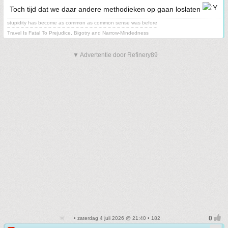
Toch tijd dat we daar andere methodieken op gaan loslaten
stupidity has become as common as common sense was before
~ ~ ~ ~ ~ ~ ~ ~ ~ ~ ~ ~ ~ ~ ~ ~ ~ ~ ~ ~ ~ ~ ~ ~ ~ ~ ~ ~ ~ ~ ~ ~ ~
Travel Is Fatal To Prejudice, Bigotry and Narrow-Mindedness
▼ Advertentie door Refinery89
• zaterdag 4 juli 2026 @ 21:40 • 182