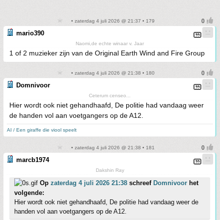
• zaterdag 4 juli 2026 @ 21:37 • 179
mario390
Naomi,de echte winaar v. Jaar
1 of 2 muzieker zijn van de Original Earth Wind and Fire Group
• zaterdag 4 juli 2026 @ 21:38 • 180
Domnivoor
Ceterum censeo...
Hier wordt ook niet gehandhaafd, De politie had vandaag weer
de handen vol aan voetgangers op de A12.
AI / Een giraffe die viool speelt
• zaterdag 4 juli 2026 @ 21:38 • 181
marcb1974
Dakshin Ray
Op
zaterdag 4 juli 2026 21:38
schreef
Domnivoor
het
volgende:
Hier wordt ook niet gehandhaafd, De politie had vandaag weer de
handen vol aan voetgangers op de A12.