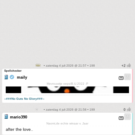
• zaterdag 4 juli 2026 @ 21:57 • 198
Spellchecker
maily
Mevrouwtje oeps/B.U.2022 :P
--###No Guts No Glory###--
• zaterdag 4 juli 2026 @ 21:58 • 199
mario390
Naomi,de echte winaar v. Jaar
after the love..