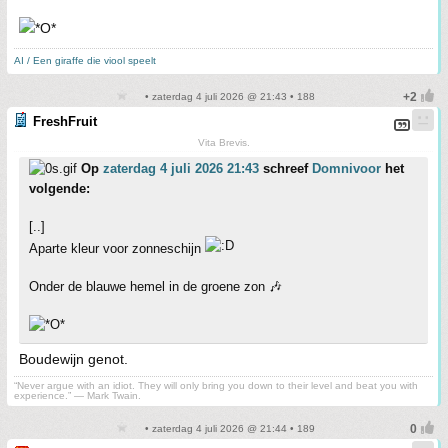
AI / Een giraffe die viool speelt
• zaterdag 4 juli 2026 @ 21:43 • 188
FreshFruit
Vita Brevis.
Op
zaterdag 4 juli 2026 21:43
schreef
Domnivoor
het
volgende:
[..]
Aparte kleur voor zonneschijn
Onder de blauwe hemel in de groene zon 🎶
Boudewijn genot.
“Never argue with an idiot. They will only bring you down to their level and beat you with
experience.” ― Mark Twain.
• zaterdag 4 juli 2026 @ 21:44 • 189