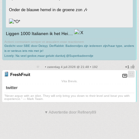
Onder de blauwe hemel in de groene zon 🎶
Liggen 1000 Italianen ik het Hei....
Actioni contrariam semper et æqualem esse reactionem
Gedicht voor SBE door Deisyy
,
DerRabbit: Badeendjes zijn iedereen zijn/haar type, anders
is er serieus iets mis met je!
Lovely: Na veel gedoe,maar gelukt dankzij @Superbadeendje
• zaterdag 4 juli 2026 @ 21:48 • 192
FreshFruit
Vita Brevis.
twitter
“Never argue with an idiot. They will only bring you down to their level and beat you with
experience.” ― Mark Twain.
▼ Advertentie door Refinery89