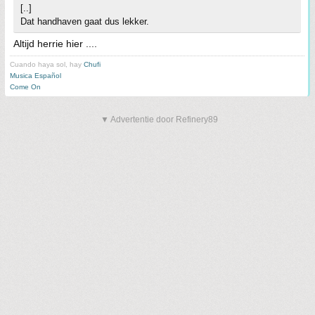
[..]
Dat handhaven gaat dus lekker.
Altijd herrie hier ....
Cuando haya sol, hay
Chufi
Musica Español
Come On
▼ Advertentie door Refinery89