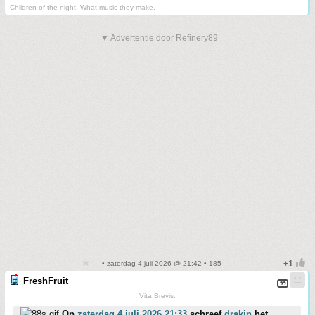
Children of the night. What music they make.
▼ Advertentie door Refinery89
• zaterdag 4 juli 2026 @ 21:42 • 185
FreshFruit
Vita Brevis.
Op
zaterdag 4 juli 2026 21:33
schreef
drakin
het