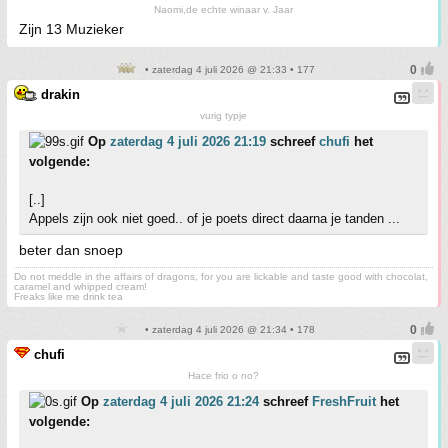
Naomi,de echte winaar v. Jaar
Zijn 13 Muzieker
• zaterdag 4 juli 2026 @ 21:33 • 177
drakin
vurig typje
Op
zaterdag 4 juli 2026 21:19
schreef
chufi
het
volgende:
[..]
Appels zijn ook niet goed.. of je poets direct daarna je tanden ...
beter dan snoep
Do not meddle in the affairs of dragons, for you are lickable and taste good with chocolat,
caramel and whipped cream!
Freaks like me drink tea
• zaterdag 4 juli 2026 @ 21:34 • 178
chufi
Hace frio o no?
Op
zaterdag 4 juli 2026 21:24
schreef
FreshFruit
het
volgende: