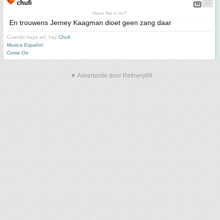
chufi
Hace frio o no?
En trouwens Jerney Kaagman dioet geen zang daar
Cuando haya sol, hay
Chufi
Musica Español
Come On
▼ Advertentie door Refinery89