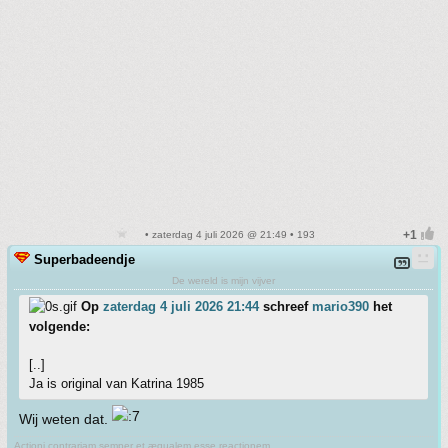
• zaterdag 4 juli 2026 @ 21:49 • 193
Superbadeendje
De wereld is mijn vijver
Op
zaterdag 4 juli 2026 21:44
schreef
mario390
het
volgende:
[..]
Ja is original van Katrina 1985
Wij weten dat.
Actioni contrariam semper et æqualem esse reactionem