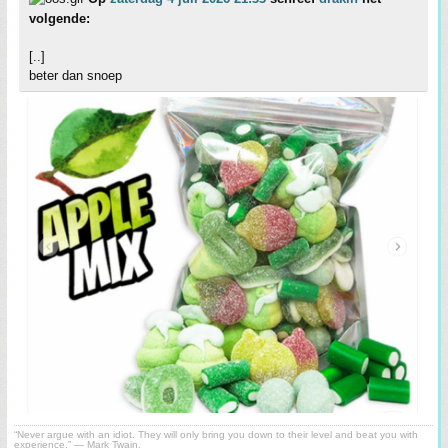
volgende:
[..]
beter dan snoep
“Never argue with an idiot. They will only bring you down to their level and beat you with
experience.” ― Mark Twain.