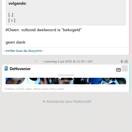
volgende:
[..]
[
x
]
#Owen: voltooid deelwoord is "bekogeld"
geen dank
--###No Guts No Glory###--
• zaterdag 4 juli 2026 @ 21:55 • 197
DeHovenier
Omnomnom
Children of the night. What music they make.
▼ Advertentie door Refinery89