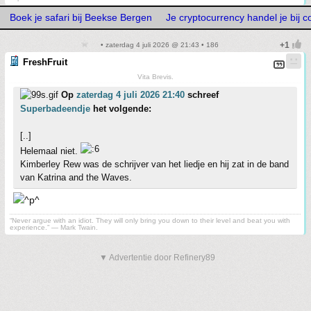
Boek je safari bij Beekse Bergen
Je cryptocurrency handel je bij 
• zaterdag 4 juli 2026 @ 21:43 • 186
FreshFruit
Vita Brevis.
Op
zaterdag 4 juli 2026 21:40
schreef
Superbadeendje
het volgende:
[..]
Helemaal niet.
Kimberley Rew was de schrijver van het liedje en hij zat in de band
van Katrina and the Waves.
“Never argue with an idiot. They will only bring you down to their level and beat you with
experience.” ― Mark Twain.
▼ Advertentie door Refinery89