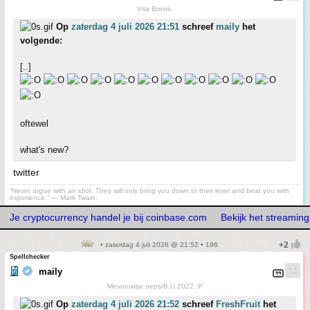
Vita Brevis.
Op
zaterdag 4 juli 2026 21:51
schreef
maily
het
volgende:
[..]
oftewel
what's new?
twitter
“Never argue with an idiot. They will only bring you down to their level and beat you with
experience.” ― Mark Twain.
Je cryptocurrency handel je bij coinbase.com
Bekijk het streamin
• zaterdag 4 juli 2026 @ 21:52 • 196
Spellchecker
maily
Mevrouwtje oeps/B.U.2022 :P
Op
zaterdag 4 juli 2026 21:52
schreef
FreshFruit
het