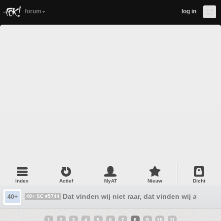
forum
log in
Index
Actief
MyAT
Nieuw
Dicht
Dat vinden wij niet raar, dat vinden wij alleen ma
40+
40+ SC #5744
1
2
3
4
5
6
7
8
9
10
11