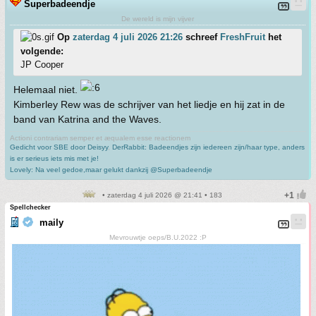
Superbadeendje
De wereld is mijn vijver
Op
zaterdag 4 juli 2026 21:26
schreef
FreshFruit
het
volgende:
JP Cooper
Helemaal niet.
Kimberley Rew was de schrijver van het liedje en hij zat in de
band van Katrina and the Waves.
Actioni contrariam semper et æqualem esse reactionem
Gedicht voor SBE door Deisyy
,
DerRabbit: Badeendjes zijn iedereen zijn/haar type, anders
is er serieus iets mis met je!
Lovely: Na veel gedoe,maar gelukt dankzij @Superbadeendje
• zaterdag 4 juli 2026 @ 21:41 • 183
Spellchecker
maily
Mevrouwtje oeps/B.U.2022 :P