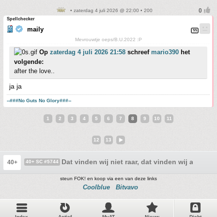
• zaterdag 4 juli 2026 @ 22:00 • 200
Spellchecker
maily
Mevrouwtje oeps/B.U.2022 :P
Op
zaterdag 4 juli 2026 21:58
schreef
mario390
het
volgende:
after the love..
ja ja
--###No Guts No Glory###--
1
2
3
4
5
6
7
8
9
10
11
12
13
Dat vinden wij niet raar, dat vinden wij alleen ma
40+
40+ SC #5744
steun FOK! en koop via een van deze links
Coolblue
Bitvavo
Index
Actief
MyAT
Nieuw
Dicht