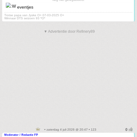
eventjes
Trotse papa van Jyske O+ 07-03-2025 O+
Winnaar DTS seizoen 93 *O*
▼ Advertentie door Refinery89
• zaterdag 4 juli 2026 @ 20:47 • 123
Moderator / Redactie FP