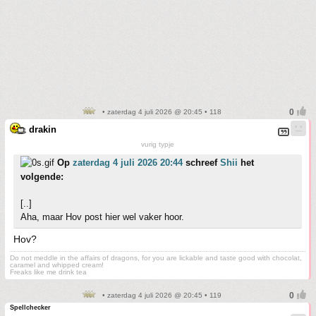
• zaterdag 4 juli 2026 @ 20:45 • 118
drakin
vurig typje
Op
zaterdag 4 juli 2026 20:44
schreef
Shii
het
volgende:
[..]
Aha, maar Hov post hier wel vaker hoor.
Hov?
Do not meddle in the affairs of dragons, for you are lickable and taste good with chocolat,
caramel and whipped cream!
Freaks like me drink tea
• zaterdag 4 juli 2026 @ 20:45 • 119
Spellchecker