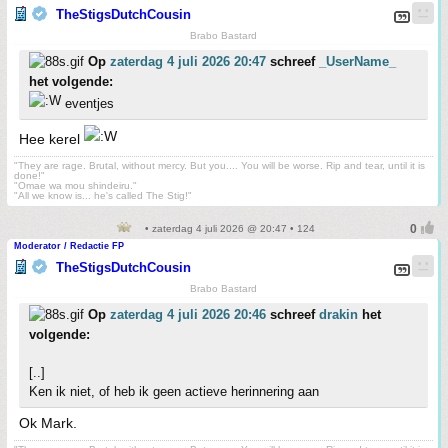
TheStigsDutchCousin
Brabo Bastard
Op
zaterdag 4 juli 2026 20:47
schreef
_UserName_
het volgende:
eventjes
Hee kerel
"They are rage. Brutal, without mercy. But you.... You will be worse. Rip and tear, until it is
done!"
"Omae wa mou shindeiru."
"All we know is... he's called The Stig!"
• zaterdag 4 juli 2026 @ 20:47 • 124
Moderator / Redactie FP
TheStigsDutchCousin
Brabo Bastard
Op
zaterdag 4 juli 2026 20:46
schreef
drakin
het
volgende:
[..]
Ken ik niet, of heb ik geen actieve herinnering aan
Ok Mark.