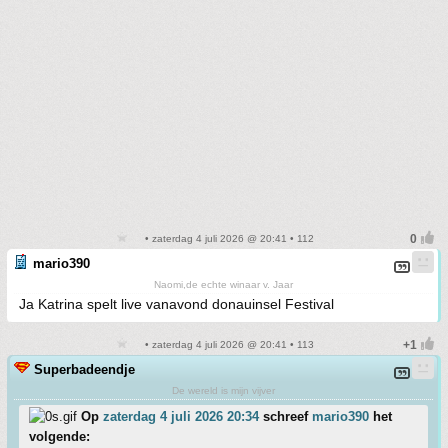
• zaterdag 4 juli 2026 @ 20:41 • 112
mario390
Naomi,de echte winaar v. Jaar
Ja Katrina spelt live vanavond donauinsel Festival
• zaterdag 4 juli 2026 @ 20:41 • 113
Superbadeendje
De wereld is mijn vijver
Op
zaterdag 4 juli 2026 20:34
schreef
mario390
het
volgende: