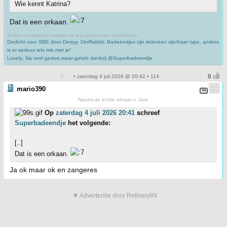
Wie kennt Katrina?
Dat is een orkaan.
Actioni contrariam semper et æqualem esse reactionem
Gedicht voor SBE door Deisyy
,
DerRabbit: Badeendjes zijn iedereen zijn/haar type, anders
is er serieus iets mis met je!
Lovely: Na veel gedoe,maar gelukt dankzij @Superbadeendje
• zaterdag 4 juli 2026 @ 20:42 • 114
mario390
Naomi,de echte winaar v. Jaar
Op
zaterdag 4 juli 2026 20:41
schreef
Superbadeendje
het volgende:
[..]
Dat is een orkaan.
Ja ok maar ok en zangeres
▼ Advertentie door Refinery89