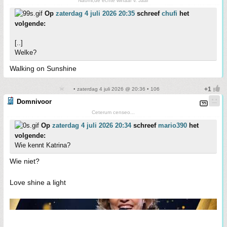
Naomi,de echte winaar v. Jaar
Op
zaterdag 4 juli 2026 20:35
schreef
chufi
het
volgende:
[..]
Welke?
Walking on Sunshine
• zaterdag 4 juli 2026 @ 20:36 • 106
Domnivoor
Ceterum censeo...
Op
zaterdag 4 juli 2026 20:34
schreef
mario390
het
volgende:
Wie kennt Katrina?
Wie niet?
Love shine a light