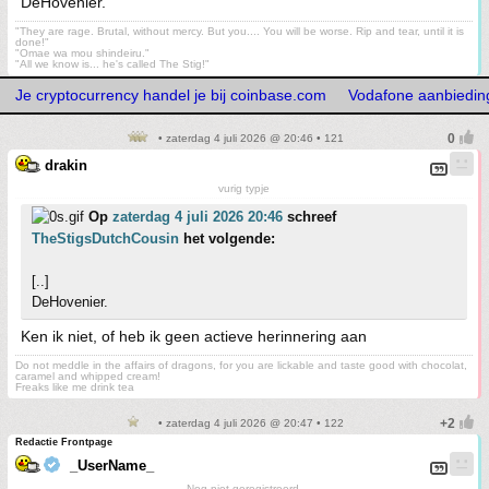
DeHovenier.
"They are rage. Brutal, without mercy. But you.... You will be worse. Rip and tear, until it is
done!"
"Omae wa mou shindeiru."
"All we know is... he's called The Stig!"
Je cryptocurrency handel je bij coinbase.com
Vodafone aanbiedin
• zaterdag 4 juli 2026 @ 20:46 • 121
drakin
vurig typje
Op
zaterdag 4 juli 2026 20:46
schreef
TheStigsDutchCousin
het volgende:
[..]
DeHovenier.
Ken ik niet, of heb ik geen actieve herinnering aan
Do not meddle in the affairs of dragons, for you are lickable and taste good with chocolat,
caramel and whipped cream!
Freaks like me drink tea
• zaterdag 4 juli 2026 @ 20:47 • 122
Redactie Frontpage
_UserName_
Nog niet geregistreerd.