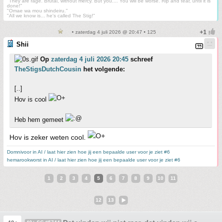
"They are rage. Brutal, without mercy. But you.... You will be worse. Rip and tear, until it is
done!"
"Omae wa mou shindeiru."
"All we know is... he's called The Stig!"
• zaterdag 4 juli 2026 @ 20:47 • 125
Shii
Op
zaterdag 4 juli 2026 20:45
schreef
TheStigsDutchCousin
het volgende:
[..]
Hov is cool
Heb hem gemeet
Hov is zeker weten cool.
Domnivoor in AI / laat hier zien hoe jij een bepaalde user voor je ziet #6
hemarookworst in AI / laat hier zien hoe jij een bepaalde user voor je ziet #6
1
2
3
4
5
6
7
8
9
10
11
12
13