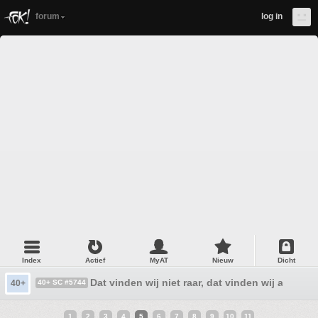
forum
log in
Index
Actief
MyAT
Nieuw
Dicht
Dat vinden wij niet raar, dat vinden wij alleen ma
40+
40+ SC #5744
1
2
3
4
5
6
7
8
9
10
11