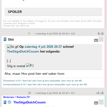
SPOILER
Do not meddle in the affairs of dragons, for you are lickable and taste good with chocolat,
caramel and whipped cream!
Freaks like me drink tea
• zaterdag 4 juli 2026 @ 20:44 • 116
Shii
Op
zaterdag 4 juli 2026 20:37
schreef
TheStigsDutchCousin
het volgende:
[..]
Stig is overal
Aha, maar Hov post hier wel vaker hoor.
Domnivoor in AI / laat hier zien hoe jij een bepaalde user voor je ziet #6
hemarookworst in AI / laat hier zien hoe jij een bepaalde user voor je ziet #6
• zaterdag 4 juli 2026 @ 20:45 • 117
Moderator / Redactie FP
TheStigsDutchCousin