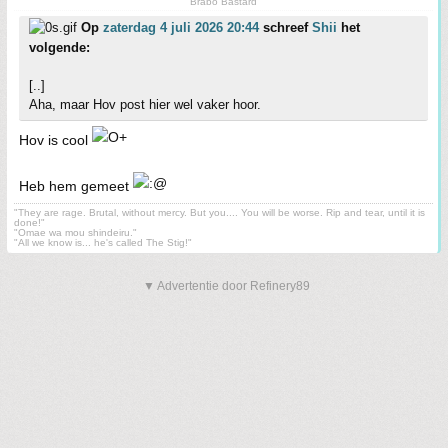
Brabo Bastard
Op
zaterdag 4 juli 2026 20:44
schreef
Shii
het
volgende:
[..]
Aha, maar Hov post hier wel vaker hoor.
Hov is cool
Heb hem gemeet
"They are rage. Brutal, without mercy. But you.... You will be worse. Rip and tear, until it is
done!"
"Omae wa mou shindeiru."
"All we know is... he's called The Stig!"
▼ Advertentie door Refinery89