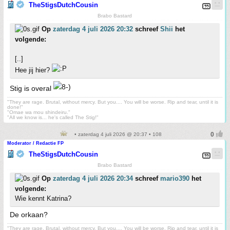
TheStigsDutchCousin
Brabo Bastard
Op
zaterdag 4 juli 2026 20:32
schreef
Shii
het
volgende:
[..]
Hee jij hier?
Stig is overal
"They are rage. Brutal, without mercy. But you.... You will be worse. Rip and tear, until it is
done!"
"Omae wa mou shindeiru."
"All we know is... he's called The Stig!"
• zaterdag 4 juli 2026 @ 20:37 • 108
Moderator / Redactie FP
TheStigsDutchCousin
Brabo Bastard
Op
zaterdag 4 juli 2026 20:34
schreef
mario390
het
volgende:
Wie kennt Katrina?
De orkaan?
"They are rage. Brutal, without mercy. But you.... You will be worse. Rip and tear, until it is