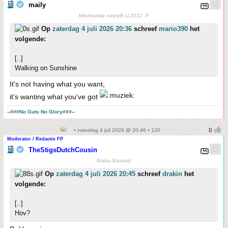
maily
Mevrouwtje oeps/B.U.2022 :P
Op
zaterdag 4 juli 2026 20:36
schreef
mario390
het
volgende:
[..]
Walking on Sunshine
It's not having what you want,
it's wanting what you've got
--###No Guts No Glory###--
• zaterdag 4 juli 2026 @ 20:46 • 120
Moderator / Redactie FP
TheStigsDutchCousin
Brabo Bastard
Op
zaterdag 4 juli 2026 20:45
schreef
drakin
het
volgende:
[..]
Hov?