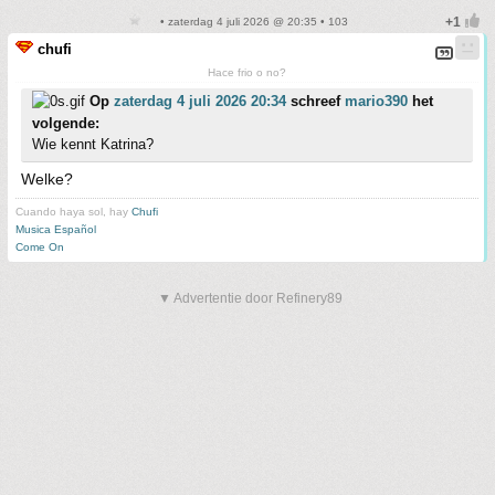
• zaterdag 4 juli 2026 @ 20:35 • 103
chufi
Hace frio o no?
Op
zaterdag 4 juli 2026 20:34
schreef
mario390
het
volgende:
Wie kennt Katrina?
Welke?
Cuando haya sol, hay
Chufi
Musica Español
Come On
▼ Advertentie door Refinery89