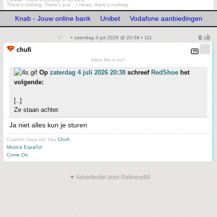
There's nothing. There's just....I mean, there's nothing.
Knab - Jouw online bank
Unibet
Vodafone aanbiedingen
• zaterdag 4 juli 2026 @ 20:38 • 111
chufi
Hace frio o no?
Op
zaterdag 4 juli 2026 20:38
schreef
RedShoe
het
volgende:
[..]
Ze staan achter.
Ja niet alles kun je sturen
Cuando haya sol, hay
Chufi
Musica Español
Come On
▼ Advertentie door Refinery89