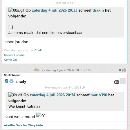
Hace frio o no?
Op
zaterdag 4 juli 2026 20:33
schreef
drakin
het
volgende:
[..]
Ja soms maakt dat een film onverstaanbaar
voor jou dan
Cuando haya sol, hay
Chufi
Musica Español
Come On
• zaterdag 4 juli 2026 @ 20:35 • 102
Spellchecker
maily
Mevrouwtje oeps/B.U.2022 :P
Op
zaterdag 4 juli 2026 20:34
schreef
mario390
het
volgende:
Wie kennt Katrina?
vast wel iemand
--###No Guts No Glory###--