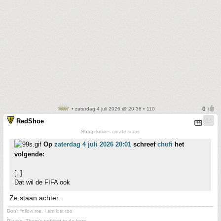
• zaterdag 4 juli 2026 @ 20:38 • 110
RedShoe
Sharp knives create scars
Op
zaterdag 4 juli 2026 20:01
schreef
chufi
het
volgende:
[..]
Dat wil de FIFA ook
Ze staan achter.
Don't follow me. I am lost too
.
Please. There's nothing to do here.