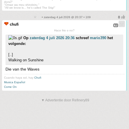
done!"
"Omae wa mou shindeiru."
"All we know is... he's called The Stig!"
• zaterdag 4 juli 2026 @ 20:37 • 109
chufi
Hace frio o no?
Op
zaterdag 4 juli 2026 20:36
schreef
mario390
het
volgende:
[..]
Walking on Sunshine
Die van the Waves
Cuando haya sol, hay
Chufi
Musica Español
Come On
▼ Advertentie door Refinery89