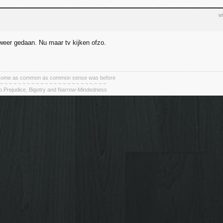
v
weer gedaan. Nu maar tv kijken ofzo.
become as common as common sense was before
 ~ ~ ~ ~ ~ ~ ~ ~ ~ ~ ~ ~ ~ ~ ~ ~ ~ ~ ~ ~ ~ ~ ~ ~
To Prejudice, Bigotry and Narrow-Mindedness