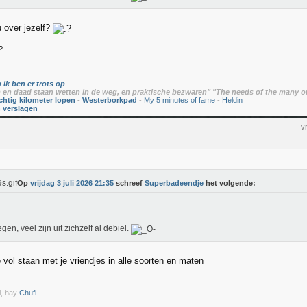
u over jezelf?
?
 ik ben er trots op
en daad staan wetten in de weg, en praktische bezwaren" "The needs of the many o
chtig kilometer lopen
-
Westerborkpad
-
My 5 minutes of fame
-
Heldin
n verslagen
v
Op
vrijdag 3 juli 2026 21:35
schreef
Superbadeendje
het volgende:
egen, veel zijn uit zichzelf al debiel.
 vol staan met je vriendjes in alle soorten en maten
l, hay
Chufi