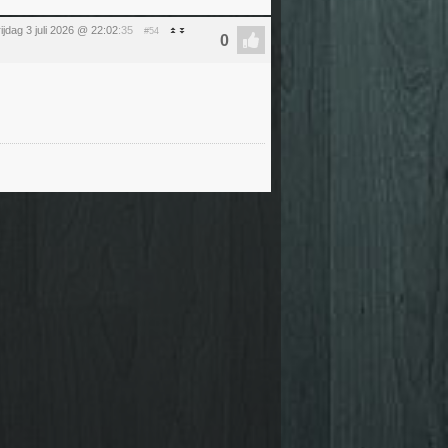
rijdag 3 juli 2026 @ 22:02
:35
#54