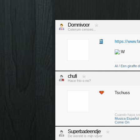
Domnivoor
Ceterum censeo...
https://www.
AI / Een giraffe d
chufi
Hace frio o no?
Tschuss
Cuando haya so
Musica Español
Come On
Superbadeendje
De wereld is mijn vijver