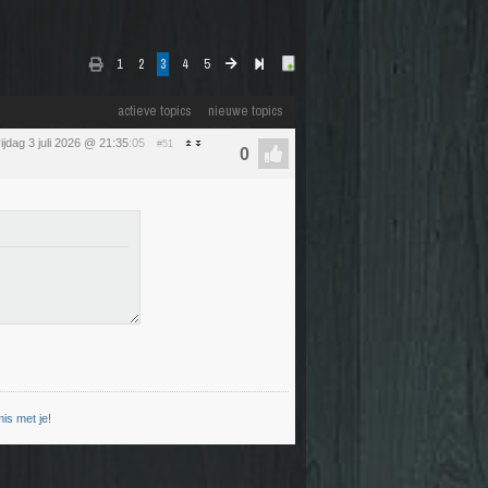
1
2
3
4
5
actieve topics
nieuwe topics
rijdag 3 juli 2026 @ 21:35
:05
#51
is met je!