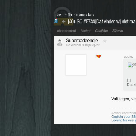
Index
»
40+ - memory lane
[40+ SC #5744] Dat vinden wij niet raar,
abonnement
Unibet
Coolblue
Bitvavo
Superbadeendje
De wereld is mijn vijver
quote:
[..]
Dat z
Valt tegen, vee
Actioni contrar
Gedicht voor SB
Lovely: Na veel