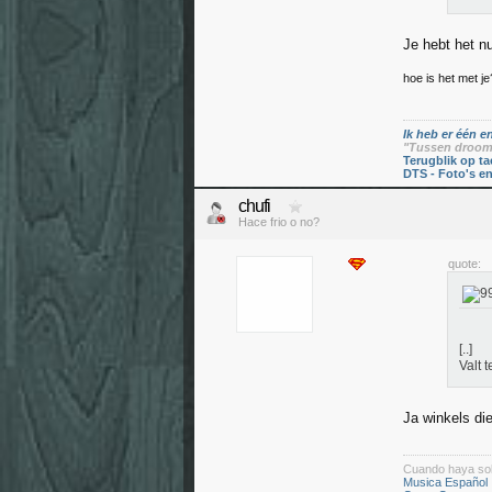
Je hebt het n
hoe is het met je
Ik heb er één en
"Tussen droom 
Terugblik op ta
DTS - Foto's e
chufi
Hace frio o no?
quote:
[..]
Valt t
Ja winkels die
Cuando haya so
Musica Español