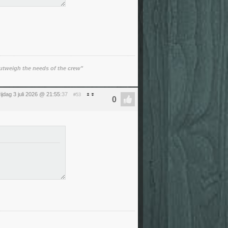
utweigh the needs of the crew"
rijdag 3 juli 2026 @ 21:55
:37
#53