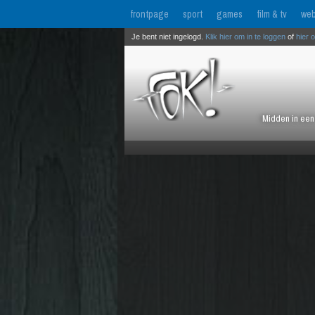
frontpage
sport
games
film & tv
web
Je bent niet ingelogd.
Klik hier om in te loggen
of
hier 
Midden in een 