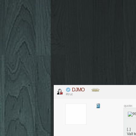
DJMO
#trut
quote:
[..]
Valt t