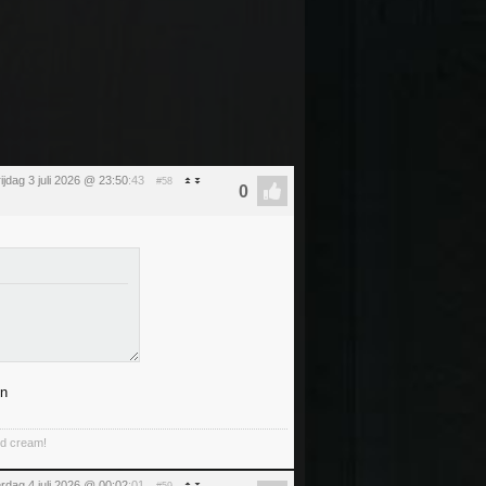
rijdag 3 juli 2026 @ 23:50
:43
#58
jn
ed cream!
rdag 4 juli 2026 @ 00:02
:01