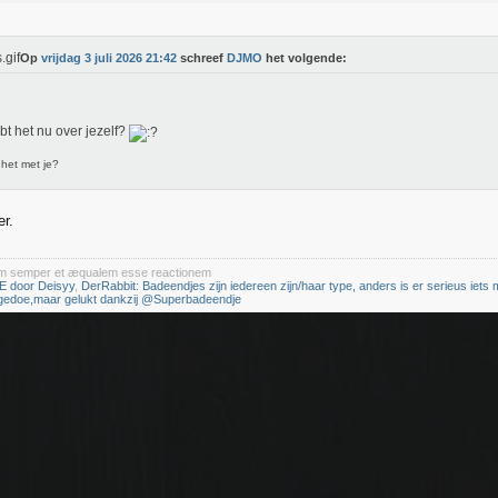
Op
vrijdag 3 juli 2026 21:42
schreef
DJMO
het volgende:
bt het nu over jezelf?
 het met je?
er.
iam semper et æqualem esse reactionem
E door Deisyy
,
DerRabbit: Badeendjes zijn iedereen zijn/haar type, anders is er serieus iets m
 gedoe,maar gelukt dankzij @Superbadeendje