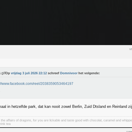
v
Op
vrijdag 3 juli 2026 22:12
schreef
Domnivoor
het volgende:
s://www.facebook.com/reel/2038359053464197
aal in hetzelfde park, dat kan nooit zowel Berlin, Zuid Dtsland en Reinland zi
 the affairs of dragons, for you are lickable and taste good with chocolat, caramel and whipp
rink tea
zate