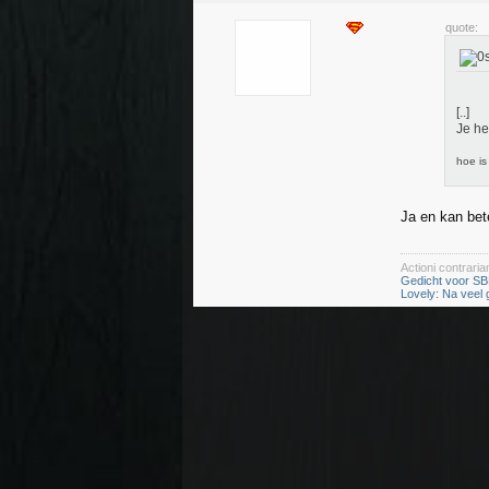
quote:
[..]
Je he
hoe is
Ja en kan bet
Actioni contrar
Gedicht voor SB
Lovely: Na veel