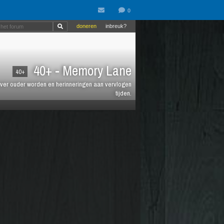
doneren
inbreuk?
40+ - Memory Lane
40+
jt over ouder worden en herinneringen aan vervlogen
tijden.