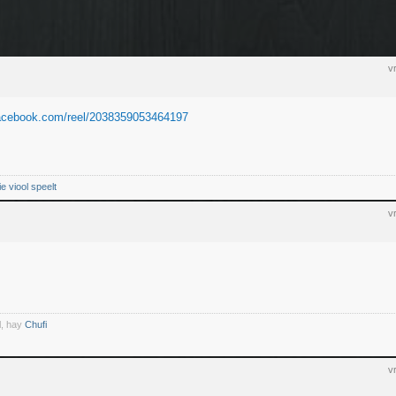
v
facebook.com/reel/2038359053464197
ie viool speelt
v
l, hay
Chufi
v