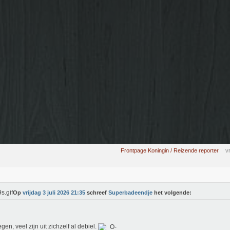
Frontpage Koningin / Reizende reporter
v
Op
vrijdag 3 juli 2026 21:35
schreef
Superbadeendje
het volgende:
egen, veel zijn uit zichzelf al debiel.