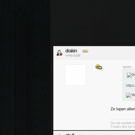
drakin
vurig typje
quote:
http
Ze lopen allem
Do not meddle in
Freaks like me d