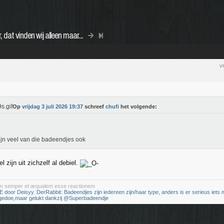
 dat vinden wij alleen maar...
v
Op
vrijdag 3 juli 2026 19:37
schreef
chufi
het volgende:
ijn veel van die badeendjes ook
l zijn uit zichzelf al debiel.
iam semper et æqualem esse reactionem
E door Deisyy
,
DerRabbit: Badeendjes zijn iedereen zijn/haar type, anders is er serieus iets m
 gedoe,maar gelukt dankzij @Superbadeendje