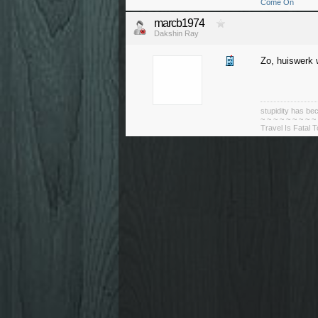
Come On
marcb1974
Dakshin Ray
Zo, huiswerk 
stupidity has 
~ ~ ~ ~ ~ ~ ~ ~ ~
Travel Is Fatal 