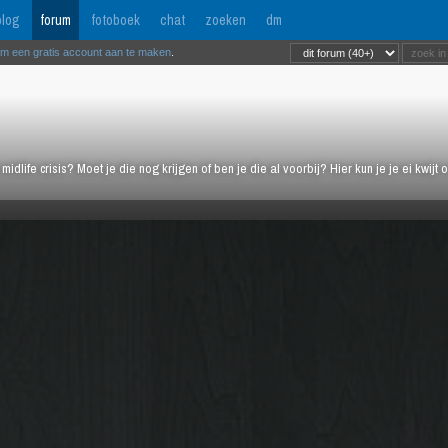
log
forum
fotoboek
chat
zoeken
dm
om een gratis account aan te maken
.
midlife crisis? Moet je die nog krijgen of ben je die al voorbij? Hier kun je je ei kwi