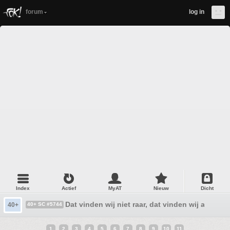
forum
log in
Index
Actief
MyAT
Nieuw
Dicht
Dat vinden wij niet raar, dat vinden wij alleen ma
40+
40+ SC #5744
1
2
3
4
5
6
7
8
9
10
11