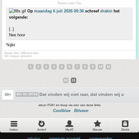
Sweet Lake City
Op
maandag 6 juli 2026 00:36
schreef
drakin
het
volgende:
[..]
Nee hoor
*kijkt
Same shit, different day
SC hopper present
1
2
3
4
5
6
7
8
9
10
11
12
13
Dat vinden wij niet raar, dat vinden wij alleen ma
40+
40+ SC #5744
steun FOK! en koop via een van deze links
Coolblue
Bitvavo
Index
Actief
MyAT
Nieuw
Dicht
privacy
•
premium account
•
voorwaarden