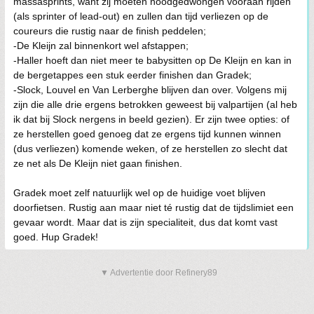
massasprints, want zij moeten noodgedwongen vooraan rijden
(als sprinter of lead-out) en zullen dan tijd verliezen op de
coureurs die rustig naar de finish peddelen;
-De Kleijn zal binnenkort wel afstappen;
-Haller hoeft dan niet meer te babysitten op De Kleijn en kan in
de bergetappes een stuk eerder finishen dan Gradek;
-Slock, Louvel en Van Lerberghe blijven dan over. Volgens mij
zijn die alle drie ergens betrokken geweest bij valpartijen (al heb
ik dat bij Slock nergens in beeld gezien). Er zijn twee opties: of
ze herstellen goed genoeg dat ze ergens tijd kunnen winnen
(dus verliezen) komende weken, of ze herstellen zo slecht dat
ze net als De Kleijn niet gaan finishen.
Gradek moet zelf natuurlijk wel op de huidige voet blijven
doorfietsen. Rustig aan maar niet té rustig dat de tijdslimiet een
gevaar wordt. Maar dat is zijn specialiteit, dus dat komt vast
goed. Hup Gradek!
▼ Advertentie door Refinery89