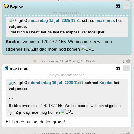
Kopiko
We were so happy...
Op
maandag 13 juli 2026 19:21
schreef
maxi-mus
het
volgende:
Joel Nicolau heeft het de laatste etappes wat moeilijker
Robbe
eveneens: 170-167-155. We bespeuren wel een
stijgende lijn. Zijn dag moet nog komen
• donderdag 16 juli 2026 @ 16:49 • 44
maxi-mus
are you not entertained?
Op
donderdag 16 juli 2026 11:57
schreef
Kopiko
het
volgende:
[..]
Robbe
eveneens: 170-167-155. We bespeuren wel een stijgende
lijn. Zijn dag moet nog komen
Hij is mee nu met de kopgroep!
• donderdag 16 juli 2026 @ 20:47 • 45