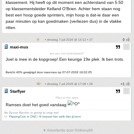
klassement. Hij heeft op dit moment een achterstand van 5:50
op klassementsleider Kelland O'Brien. Achter hem staan nog
best een hoop goede sprinters, mijn hoop is dat-ie daar een
paar minuten op kan goedmaken (verliezen dus) in de vlakke
ritten.
• dinsdag 7 juli 2026 @ 14:12 • 27
maxi-mus
are you not entertained?
Joel is mee in de kopgroep! Een keurige 19e plek. Ik ben trots.
Bericht 40% gewijzigd door maxi-mus op 07-07-2026 19:02:05
• dinsdag 7 juli 2026 @ 17:08 • 28
Starflyer
Flies to the stars
Ramses doet het goed vandaag
No Dyson Barrier is going to stop me!
UI:
FlippingCoin in ONZ / Ik bepaal hier welk dier jij bent
▼ Advertentie door Refinery89