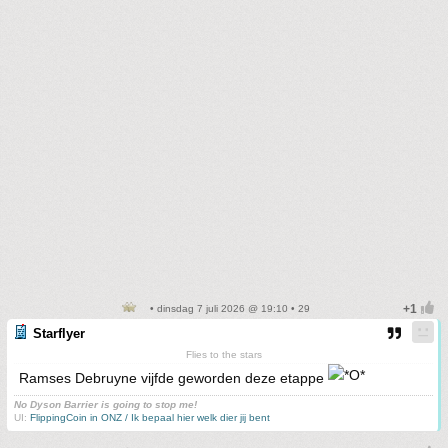
• dinsdag 7 juli 2026 @ 19:10 • 29
Starflyer
Flies to the stars
Ramses Debruyne vijfde geworden deze etappe
No Dyson Barrier is going to stop me!
UI:
FlippingCoin in ONZ / Ik bepaal hier welk dier jij bent