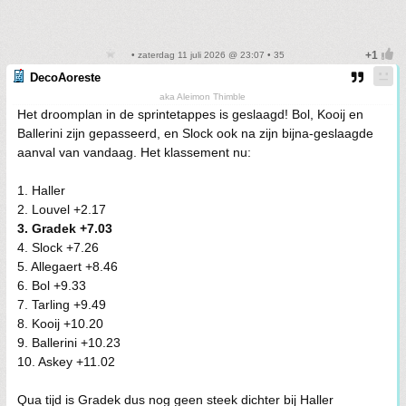
• zaterdag 11 juli 2026 @ 23:07 • 35
DecoAoreste
aka Aleimon Thimble
Het droomplan in de sprintetappes is geslaagd! Bol, Kooij en
Ballerini zijn gepasseerd, en Slock ook na zijn bijna-geslaagde
aanval van vandaag. Het klassement nu:
1. Haller
2. Louvel +2.17
3. Gradek +7.03
4. Slock +7.26
5. Allegaert +8.46
6. Bol +9.33
7. Tarling +9.49
8. Kooij +10.20
9. Ballerini +10.23
10. Askey +11.02
Qua tijd is Gradek dus nog geen steek dichter bij Haller