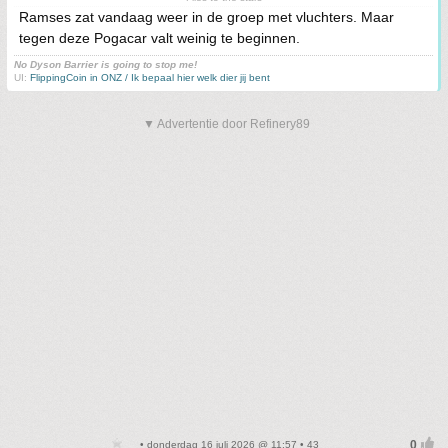
Ramses zat vandaag weer in de groep met vluchters. Maar
tegen deze Pogacar valt weinig te beginnen.
No Dyson Barrier is going to stop me!
UI:
FlippingCoin in ONZ / Ik bepaal hier welk dier jij bent
▼ Advertentie door Refinery89
• donderdag 16 juli 2026 @ 11:57 • 43