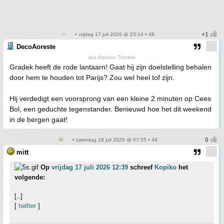
• vrijdag 17 juli 2026 @ 23:14 • 48
DecoAoreste
aka Aleimon Thimble
Gradek heeft de rode lantaarn! Gaat hij zijn doelstelling behalen
door hem te houden tot Parijs? Zou wel heel tof zijn.
Hij verdedigt een voorsprong van een kleine 2 minuten op Cees
Bol, een geduchte tegenstander. Benieuwd hoe het dit weekend
in de bergen gaat!
• zaterdag 18 juli 2026 @ 07:55 • 49
mitt
Op
vrijdag 17 juli 2026 12:39
schreef
Kopiko
het
volgende:
[..]
[
twitter
]