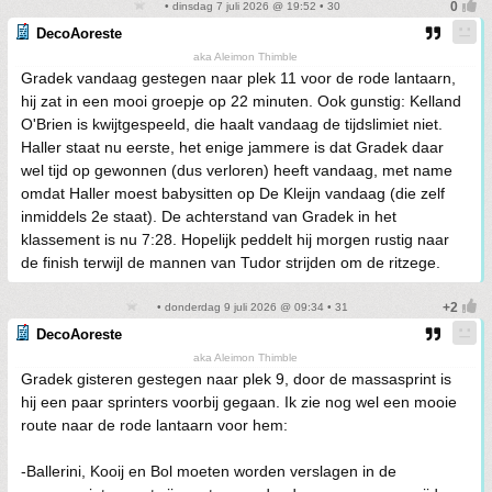
• dinsdag 7 juli 2026 @ 19:52 • 30
DecoAoreste
aka Aleimon Thimble
Gradek vandaag gestegen naar plek 11 voor de rode lantaarn,
hij zat in een mooi groepje op 22 minuten. Ook gunstig: Kelland
O'Brien is kwijtgespeeld, die haalt vandaag de tijdslimiet niet.
Haller staat nu eerste, het enige jammere is dat Gradek daar
wel tijd op gewonnen (dus verloren) heeft vandaag, met name
omdat Haller moest babysitten op De Kleijn vandaag (die zelf
inmiddels 2e staat). De achterstand van Gradek in het
klassement is nu 7:28. Hopelijk peddelt hij morgen rustig naar
de finish terwijl de mannen van Tudor strijden om de ritzege.
• donderdag 9 juli 2026 @ 09:34 • 31
DecoAoreste
aka Aleimon Thimble
Gradek gisteren gestegen naar plek 9, door de massasprint is
hij een paar sprinters voorbij gegaan. Ik zie nog wel een mooie
route naar de rode lantaarn voor hem:
-Ballerini, Kooij en Bol moeten worden verslagen in de