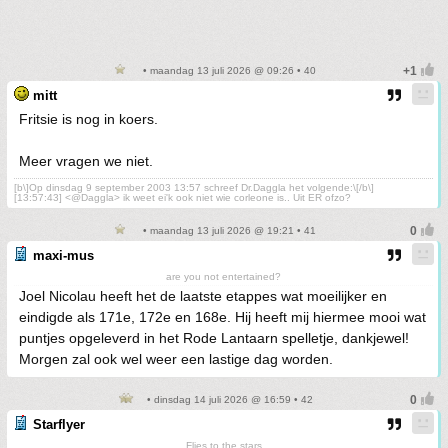
• maandag 13 juli 2026 @ 09:26 • 40
mitt
Fritsie is nog in koers.
Meer vragen we niet.
[b\]Op dinsdag 9 september 2003 13:57 schreef Dr.Daggla het volgende:\[/b\]
[13:57:43] <@Daggla> ik weet ei'k ook niet wie corleone is.. Uit ER ofzo?
• maandag 13 juli 2026 @ 19:21 • 41
maxi-mus
are you not entertained?
Joel Nicolau heeft het de laatste etappes wat moeilijker en
eindigde als 171e, 172e en 168e. Hij heeft mij hiermee mooi wat
puntjes opgeleverd in het Rode Lantaarn spelletje, dankjewel!
Morgen zal ook wel weer een lastige dag worden.
• dinsdag 14 juli 2026 @ 16:59 • 42
Starflyer
Flies to the stars