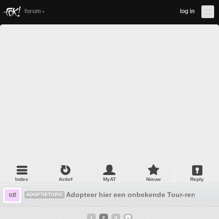
forum
log in
Index
Actief
MyAT
Nieuw
Reply
Adopteer hier een onbekende Tour-renner edi
tdf
ADOPTIETOPIC
1
2
3