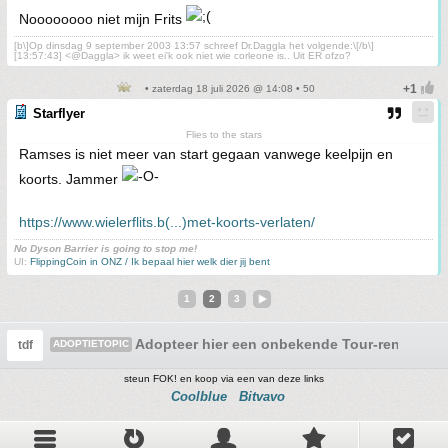
Noooooooo niet mijn Frits
[b\]Op dinsdag 9 september 2003 13:57 schreef Dr.Daggla het volgende:\[/b\]
[13:57:43] <@Daggla> ik weet ei'k ook niet wie corleone is.. Uit ER ofzo?
• zaterdag 18 juli 2026 @ 14:08 • 50
Starflyer
Flies to the stars
Ramses is niet meer van start gegaan vanwege keelpijn en
koorts. Jammer
https://www.wielerflits.b(...)met-koorts-verlaten/
No Dyson Barrier is going to stop me!
UI:
FlippingCoin in ONZ / Ik bepaal hier welk dier jij bent
1
2
3
Adopteer hier een onbekende Tour-renner edi
tdf
ADOPTIETOPIC
steun FOK! en koop via een van deze links
Coolblue
Bitvavo