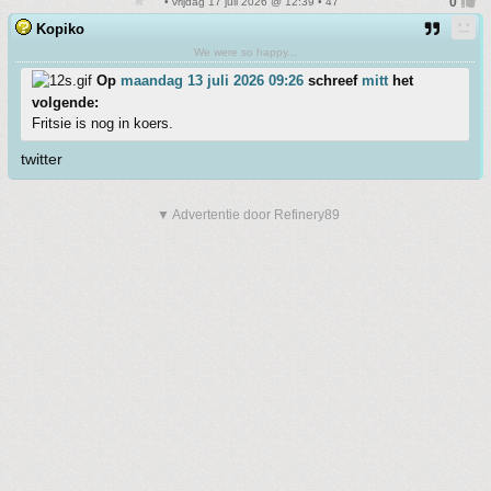
• vrijdag 17 juli 2026 @ 12:39 • 47
Kopiko
We were so happy...
Op
maandag 13 juli 2026 09:26
schreef
mitt
het
volgende:
Fritsie is nog in koers.
twitter
▼ Advertentie door Refinery89