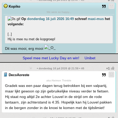
Kopiko
We were so happy...
Op
donderdag 16 juli 2026 16:49
schreef
maxi-mus
het
volgende:
[..]
Hij is mee nu met de kopgroep!
Dit was mooi, erg mooi
Speel mee met Lucky Day en win!
Unibet
• donderdag 16 juli 2026 @ 21:59 • 46
DecoAoreste
aka Aleimon Thimble
Gradek was een paar dagen terug betrokken bij een valpartij,
maar lijkt gewoon op zijn gebruikelijke niveau verder te fietsen.
Hij staat nog altijd 2e achter Louvel in de strijd om de rode
lantaarn, zijn achterstand is 4:35. Hopelijk kan hij Louvel pakken
in de bergen zonder in de knoei te komen met de tijdslimiet!