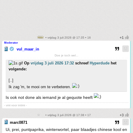
• vrijdag 3 juli 2026 @ 17:35 • 16
Moderator
vul_maar_in
Doe je toch wel...
Op
vrijdag 3 juli 2026 17:32
schreef
Hyperdude
het
volgende:
[..]
Ik zag 'm, te mooi om te verbeteren.
Is ook not done als iemand je al gequote heeft
- vmi voor intimi -
• vrijdag 3 juli 2026 @ 17:38 • 17
marc0871
Ui, prei, puntpaprika, winterwortel, paar blaadjes chinese kool en