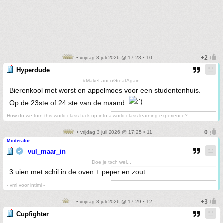
• vrijdag 3 juli 2026 @ 17:23 • 10
Hyperdude
#MakeLanciaGreatAgain
Bierenkool met worst en appelmoes voor een studentenhuis.
Op de 23ste of 24 ste van de maand.
How do we turn this world-class fuck-up into a world-class learning experience?
• vrijdag 3 juli 2026 @ 17:25 • 11
Moderator
vul_maar_in
Doe je toch wel...
3 uien met schil in de oven + peper en zout
- vmi voor intimi -
• vrijdag 3 juli 2026 @ 17:29 • 12
Cupfighter