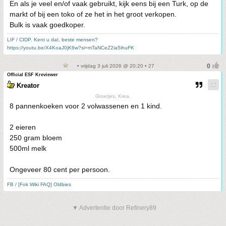
En als je veel en/of vaak gebruikt, kijk eens bij een Turk, op de
markt of bij een toko of ze het in het groot verkopen.
Bulk is vaak goedkoper.
LIF / CIDP. Kent u dat, beste mensen?
https://youtu.be/X4KoaJ0jK6w?si=mTaNCeZ2ia5ihuFK
• vrijdag 3 juli 2026 @ 20:20 • 27
Official ESF Kreviewer
Kreator
Groetjes, Krea.
8 pannenkoeken voor 2 volwassenen en 1 kind.
2 eieren
250 gram bloem
500ml melk
Ongeveer 80 cent per persoon.
FB / [Fok Wiki FAQ] Oldbies
▼ Advertentie door Refinery89