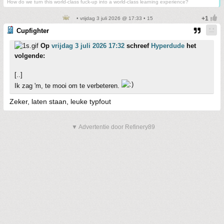
How do we turn this world-class fuck-up into a world-class learning experience?
• vrijdag 3 juli 2026 @ 17:33 • 15
Cupfighter
Op
vrijdag 3 juli 2026 17:32
schreef
Hyperdude
het
volgende:
[..]
Ik zag 'm, te mooi om te verbeteren.
Zeker, laten staan, leuke typfout
▼ Advertentie door Refinery89