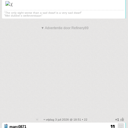
"The only sight worse than a sad dwarf is a very sad dwarf"
"Met dubbel s welteverstaan"
▼ Advertentie door Refinery89
• vrijdag 3 juli 2026 @ 18:51 • 22
marc0871