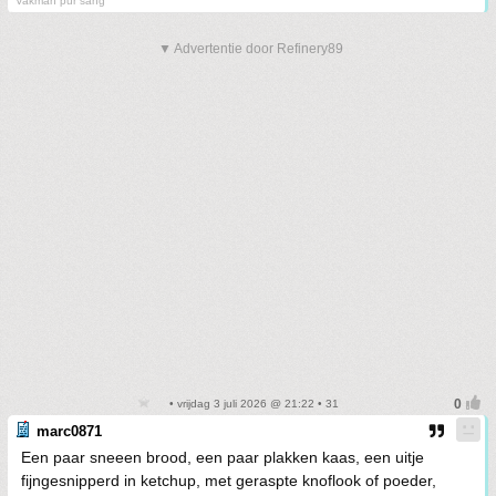
Vakman pur sang
▼ Advertentie door Refinery89
• vrijdag 3 juli 2026 @ 21:22 • 31
marc0871
Een paar sneeen brood, een paar plakken kaas, een uitje
fijngesnipperd in ketchup, met geraspte knoflook of poeder,