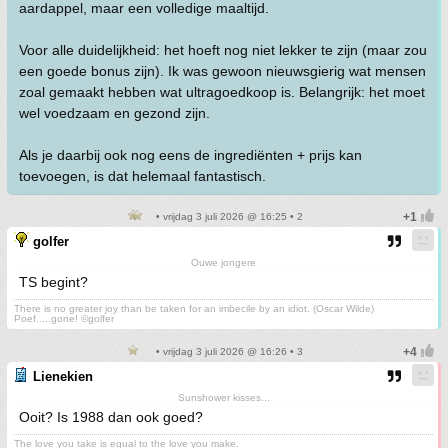
aardappel, maar een volledige maaltijd.
Voor alle duidelijkheid: het hoeft nog niet lekker te zijn (maar zou
een goede bonus zijn). Ik was gewoon nieuwsgierig wat mensen
zoal gemaakt hebben wat ultragoedkoop is. Belangrijk: het moet
wel voedzaam en gezond zijn.
Als je daarbij ook nog eens de ingrediënten + prijs kan
toevoegen, is dat helemaal fantastisch.
• vrijdag 3 juli 2026 @ 16:25 • 2
golfer
Ouwe jongere
TS begint?
There is no greater joy than be taken for an imbecile by an idiot. (Oscar Wilde)
Poef.....gone! ©golfer
• vrijdag 3 juli 2026 @ 16:26 • 3
Lienekien
Sunshower kisses...
Ooit? Is 1988 dan ook goed?
The love you take is equal to the love you make.