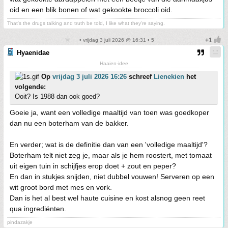
oid en een blik bonen of wat gekookte broccoli oid.
That's the drugs talking and truth be told, I like what they're saying.
• vrijdag 3 juli 2026 @ 16:31 • 5
Hyaenidae
Haaien-idee
Op
vrijdag 3 juli 2026 16:26
schreef
Lienekien
het
volgende:
Ooit? Is 1988 dan ook goed?
Goeie ja, want een volledige maaltijd van toen was goedkoper
dan nu een boterham van de bakker.
En verder; wat is de definitie dan van een 'volledige maaltijd'?
Boterham telt niet zeg je, maar als je hem roostert, met tomaat
uit eigen tuin in schijfjes erop doet + zout en peper?
En dan in stukjes snijden, niet dubbel vouwen! Serveren op een
wit groot bord met mes en vork.
Dan is het al best wel haute cuisine en kost alsnog geen reet
qua ingrediënten.
pindazakje