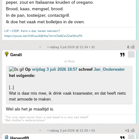
peper, zout en Italiaanse kruiden of oregano.
Brood, kaas, mengsel, brood.
In de pan, tostieijzer, contactgrill.
Ik doe het vaak met bolletjes in de oven.
LIF / CIDP. Kent u dat, beste mensen?
https://youtu.be/X4KoaJ0jK6w?si=mTaNCeZ2ia5ihuFK
• vrijdag 3 juli 2026 @ 21:34 • 32
Geralt
of Rivia
Op
vrijdag 3 juli 2026 18:57
schreef
Jan_Onderwater
het volgende:
[..]
Wat is daar mis mee, ik drink vaak kraanwater, en dat heeft niets
met armoede te maken.
Wel als het je maaltijd is.
"The only sight worse than a sad dwarf is a very sad dwarf"
"Met dubbel s welteverstaan"
• vrijdag 3 juli 2026 @ 21:56 • 33
Harvest89