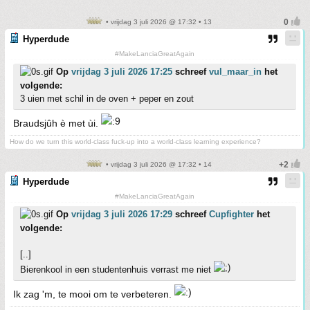
• vrijdag 3 juli 2026 @ 17:32 • 13
Hyperdude
#MakeLanciaGreatAgain
Op
vrijdag 3 juli 2026 17:25
schreef
vul_maar_in
het
volgende:
3 uien met schil in de oven + peper en zout
Braudsjûh è met ùi.
How do we turn this world-class fuck-up into a world-class learning experience?
• vrijdag 3 juli 2026 @ 17:32 • 14
Hyperdude
#MakeLanciaGreatAgain
Op
vrijdag 3 juli 2026 17:29
schreef
Cupfighter
het
volgende:
[..]
Bierenkool in een studentenhuis verrast me niet
Ik zag 'm, te mooi om te verbeteren.