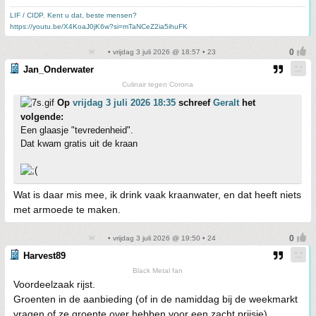
LIF / CIDP. Kent u dat, beste mensen?
https://youtu.be/X4KoaJ0jK6w?si=mTaNCeZ2ia5ihuFK
• vrijdag 3 juli 2026 @ 18:57 • 23
Jan_Onderwater
Culinair tegen Corona
Op
vrijdag 3 juli 2026 18:35
schreef
Geralt
het
volgende:
Een glaasje "tevredenheid".
Dat kwam gratis uit de kraan
Wat is daar mis mee, ik drink vaak kraanwater, en dat heeft niets
met armoede te maken.
• vrijdag 3 juli 2026 @ 19:50 • 24
Harvest89
Black Metal fan
Voordeelzaak rijst.
Groenten in de aanbieding (of in de namiddag bij de weekmarkt
vragen of ze groente over hebben voor een zacht prijsje)