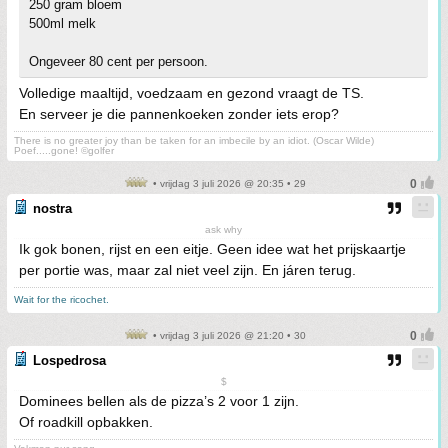
250 gram bloem
500ml melk
Ongeveer 80 cent per persoon.
Volledige maaltijd, voedzaam en gezond vraagt de TS.
En serveer je die pannenkoeken zonder iets erop?
There is no greater joy than be taken for an imbecile by an idiot. (Oscar Wilde)
Poef.....gone! ©golfer
• vrijdag 3 juli 2026 @ 20:35 • 29
nostra
ask why
Ik gok bonen, rijst en een eitje. Geen idee wat het prijskaartje
per portie was, maar zal niet veel zijn. En járen terug.
Wait for the ricochet.
• vrijdag 3 juli 2026 @ 21:20 • 30
Lospedrosa
$
Dominees bellen als de pizza’s 2 voor 1 zijn.
Of roadkill opbakken.