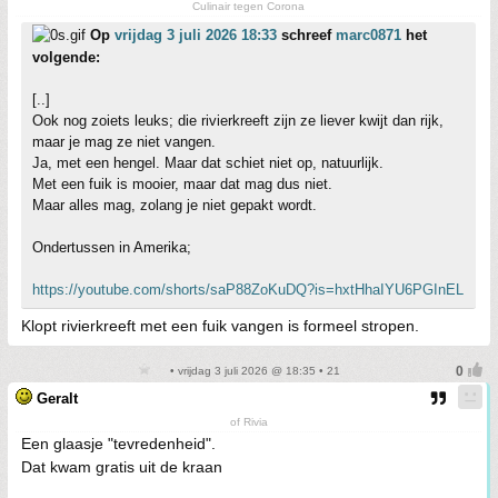
Culinair tegen Corona
Op
vrijdag 3 juli 2026 18:33
schreef
marc0871
het
volgende:
[..]
Ook nog zoiets leuks; die rivierkreeft zijn ze liever kwijt dan rijk,
maar je mag ze niet vangen.
Ja, met een hengel. Maar dat schiet niet op, natuurlijk.
Met een fuik is mooier, maar dat mag dus niet.
Maar alles mag, zolang je niet gepakt wordt.
Ondertussen in Amerika;
https://youtube.com/shorts/saP88ZoKuDQ?is=hxtHhaIYU6PGInEL
Klopt rivierkreeft met een fuik vangen is formeel stropen.
• vrijdag 3 juli 2026 @ 18:35 • 21
Geralt
of Rivia
Een glaasje "tevredenheid".
Dat kwam gratis uit de kraan