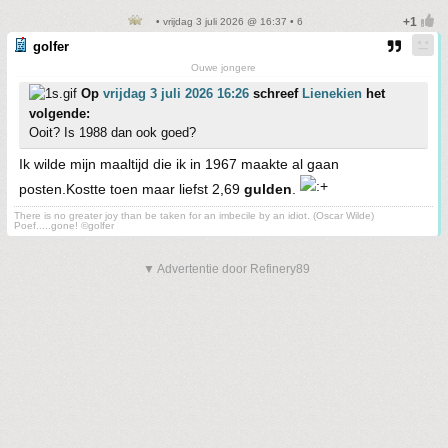
• vrijdag 3 juli 2026 @ 16:37 • 6
golfer
Ouwe jongere
Op
vrijdag 3 juli 2026 16:26
schreef
Lienekien
het
volgende:
Ooit? Is 1988 dan ook goed?
Ik wilde mijn maaltijd die ik in 1967 maakte al gaan
posten.Kostte toen maar liefst 2,69
gulden
.
There is no greater joy than be taken for an imbecile by an idiot. (Oscar Wilde)
Poef.....gone! ©golfer
▼ Advertentie door Refinery89