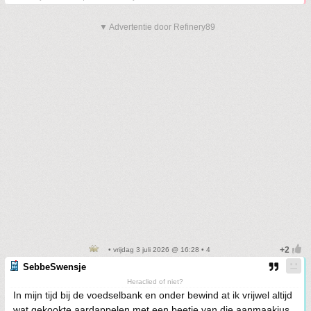
▼ Advertentie door Refinery89
• vrijdag 3 juli 2026 @ 16:28 • 4
SebbeSwensje
Heraclied of niet?
In mijn tijd bij de voedselbank en onder bewind at ik vrijwel altijd
wat gekookte aardappelen met een beetje van die aanmaakjus