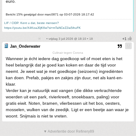
euro.
Bericht 15% gewijzigd door marc0871 op 03-07-2026 18:17:42
LIF / CIDP. Kent u dat, beste mensen?
https://youtu.be/X4KoaJ0jK6w?si=mTaNCeZ2ia5ihuFK
• vrijdag 3 juli 2026 @ 18:10 • 18
Jan_Onderwater
Culinair tegen Corona
Wanneer je écht iedere dag goedkoop wil of moet eten is het
heel belangrijk dat je goed kan koken en daar de tijd voor
neemt. Je weet wat je met goedkope (seizoens) ingrediënten
kan doen. Prefab, pakjes en zakjes zijn duur, net als kant-en-
klaar.
Verder kan je natuurlijk wat vangen (die dikke verkrachtende
woerden uit een park, rivierkreeft, snoekbaars, paling) voor
gratis eiwit. Noten, bramen, vlierbessen uit het bos, oesters,
mosselen, wulken van de zeedijk. Ligt er een beetje aan waar je
woont. Snijmais is niet te vreten.
▼ Advertentie door Refinery89