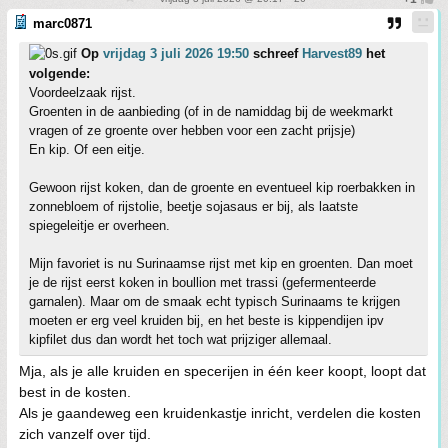
marc0871
Op
vrijdag 3 juli 2026 19:50
schreef
Harvest89
het
volgende:
Voordeelzaak rijst.
Groenten in de aanbieding (of in de namiddag bij de weekmarkt
vragen of ze groente over hebben voor een zacht prijsje)
En kip. Of een eitje.
Gewoon rijst koken, dan de groente en eventueel kip roerbakken in
zonnebloem of rijstolie, beetje sojasaus er bij, als laatste
spiegeleitje er overheen.
Mijn favoriet is nu Surinaamse rijst met kip en groenten. Dan moet
je de rijst eerst koken in boullion met trassi (gefermenteerde
garnalen). Maar om de smaak echt typisch Surinaams te krijgen
moeten er erg veel kruiden bij, en het beste is kippendijen ipv
kipfilet dus dan wordt het toch wat prijziger allemaal.
Mja, als je alle kruiden en specerijen in één keer koopt, loopt dat
best in de kosten.
Als je gaandeweg een kruidenkastje inricht, verdelen die kosten
zich vanzelf over tijd.