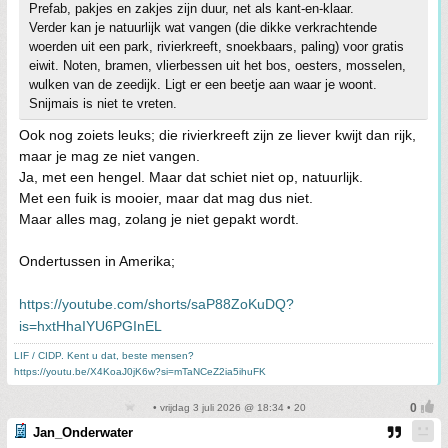
Prefab, pakjes en zakjes zijn duur, net als kant-en-klaar.
Verder kan je natuurlijk wat vangen (die dikke verkrachtende
woerden uit een park, rivierkreeft, snoekbaars, paling) voor gratis
eiwit. Noten, bramen, vlierbessen uit het bos, oesters, mosselen,
wulken van de zeedijk. Ligt er een beetje aan waar je woont.
Snijmais is niet te vreten.
Ook nog zoiets leuks; die rivierkreeft zijn ze liever kwijt dan rijk,
maar je mag ze niet vangen.
Ja, met een hengel. Maar dat schiet niet op, natuurlijk.
Met een fuik is mooier, maar dat mag dus niet.
Maar alles mag, zolang je niet gepakt wordt.
Ondertussen in Amerika;
https://youtube.com/shorts/saP88ZoKuDQ?
is=hxtHhaIYU6PGInEL
LIF / CIDP. Kent u dat, beste mensen?
https://youtu.be/X4KoaJ0jK6w?si=mTaNCeZ2ia5ihuFK
• vrijdag 3 juli 2026 @ 18:34 • 20
Jan_Onderwater