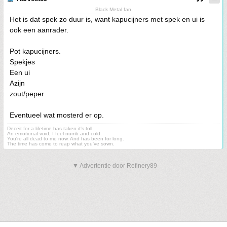
Black Metal fan
Het is dat spek zo duur is, want kapucijners met spek en ui is
ook een aanrader.
Pot kapucijners.
Spekjes
Een ui
Azijn
zout/peper
Eventueel wat mosterd er op.
Deceit for a lifetime has taken it's toll.
An emotional void, I feel numb and cold.
You're all dead to me now. And has been for long.
The time has come to reap what you've sown.
▼ Advertentie door Refinery89