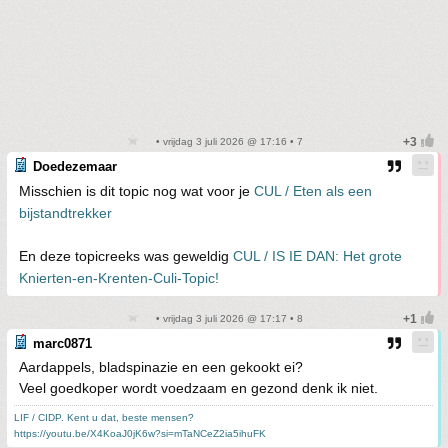
• vrijdag 3 juli 2026 @ 17:16 • 7
Doedezemaar
Misschien is dit topic nog wat voor je
CUL / Eten als een
bijstandtrekker
En deze topicreeks was geweldig
CUL / IS IE DAN: Het grote
Knierten-en-Krenten-Culi-Topic!
• vrijdag 3 juli 2026 @ 17:17 • 8
marc0871
Aardappels, bladspinazie en een gekookt ei?
Veel goedkoper wordt voedzaam en gezond denk ik niet.
LIF / CIDP. Kent u dat, beste mensen?
https://youtu.be/X4KoaJ0jK6w?si=mTaNCeZ2ia5ihuFK