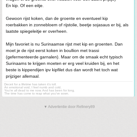
En kip. Of een eitje.
Gewoon rijst koken, dan de groente en eventueel kip
roerbakken in zonnebloem of rijstolie, beetje sojasaus er bij, als
laatste spiegeleitje er overheen.
Mijn favoriet is nu Surinaamse rijst met kip en groenten. Dan
moet je de rijst eerst koken in boullion met trassi
(gefermenteerde garnalen). Maar om de smaak echt typisch
Surinaams te krijgen moeten er erg veel kruiden bij, en het
beste is kippendijen ipv kipfilet dus dan wordt het toch wat
prijziger allemaal.
Deceit for a lifetime has taken it's toll.
An emotional void, I feel numb and cold.
You're all dead to me now. And has been for long.
The time has come to reap what you've sown.
▼ Advertentie door Refinery89