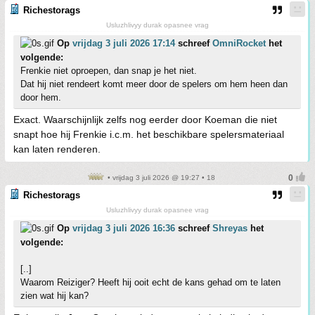
Richestorags
Usluzhlivyy durak opasnee vrag
Op
vrijdag 3 juli 2026 17:14
schreef
OmniRocket
het
volgende:
Frenkie niet oproepen, dan snap je het niet.
Dat hij niet rendeert komt meer door de spelers om hem heen dan
door hem.
Exact. Waarschijnlijk zelfs nog eerder door Koeman die niet
snapt hoe hij Frenkie i.c.m. het beschikbare spelersmateriaal
kan laten renderen.
• vrijdag 3 juli 2026 @ 19:27 • 18
Richestorags
Usluzhlivyy durak opasnee vrag
Op
vrijdag 3 juli 2026 16:36
schreef
Shreyas
het
volgende:
[..]
Waarom Reiziger? Heeft hij ooit echt de kans gehad om te laten
zien wat hij kan?