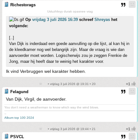
Richestorags
Usluzhlivyy durak opasnee vrag
Op
vrijdag 3 juli 2026 16:39
schreef
Shreyas
het
volgende:
[..]
Van Dijk is inderdaad een goede aanvulling op die lijst, al kan hij in
de kleedkamer nog wel belangrijk zijn. Maar de vraag is wie dan
aanvoerder moet worden. Logischerwijs zou je zeggen Frenkie de
Jong, maar hij heeft daar te weinig het karakter voor.
Ik vind Verbruggen wel karakter hebben.
• vrijdag 3 juli 2026 @ 19:31 • 20
Felagund
Van Dijk, Virgil, de aanvoerder.
You don't need a weatherman to know which way the wind blows.
-------------------------------------------------------------------------------------------------------------------------------------------
--
Album top 100 2024
• vrijdag 3 juli 2026 @ 19:44 • 21
PSVCL