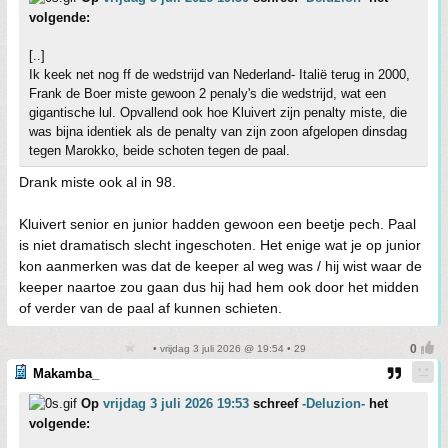
volgende:
[..]
Ik keek net nog ff de wedstrijd van Nederland- Italië terug in 2000,
Frank de Boer miste gewoon 2 penaly's die wedstrijd, wat een
gigantische lul. Opvallend ook hoe Kluivert zijn penalty miste, die
was bijna identiek als de penalty van zijn zoon afgelopen dinsdag
tegen Marokko, beide schoten tegen de paal.
Drank miste ook al in 98.
Kluivert senior en junior hadden gewoon een beetje pech. Paal
is niet dramatisch slecht ingeschoten. Het enige wat je op junior
kon aanmerken was dat de keeper al weg was / hij wist waar de
keeper naartoe zou gaan dus hij had hem ook door het midden
of verder van de paal af kunnen schieten.
• vrijdag 3 juli 2026 @ 19:54 • 29
Makamba_
Op
vrijdag 3 juli 2026 19:53
schreef
-Deluzion-
het
volgende: