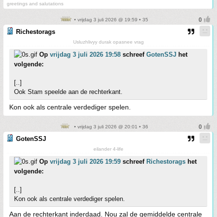
greetings and salutations
• vrijdag 3 juli 2026 @ 19:59 • 35
Richestorags
Usluzhlivyy durak opasnee vrag
Op
vrijdag 3 juli 2026 19:58
schreef
GotenSSJ
het
volgende:
[..]
Ook Stam speelde aan de rechterkant.
Kon ook als centrale verdediger spelen.
• vrijdag 3 juli 2026 @ 20:01 • 36
GotenSSJ
eilander 4-life
Op
vrijdag 3 juli 2026 19:59
schreef
Richestorags
het
volgende:
[..]
Kon ook als centrale verdediger spelen.
Aan de rechterkant inderdaad. Nou zal de gemiddelde centrale