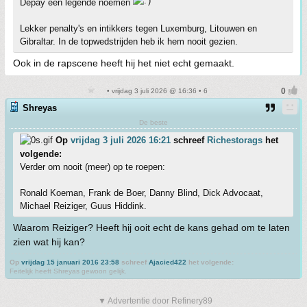
Depay een legende noemen
Lekker penalty's en intikkers tegen Luxemburg, Litouwen en
Gibraltar. In de topwedstrijden heb ik hem nooit gezien.
Ook in de rapscene heeft hij het niet echt gemaakt.
• vrijdag 3 juli 2026 @ 16:36 • 6
Shreyas
De beste
Op
vrijdag 3 juli 2026 16:21
schreef
Richestorags
het
volgende:
Verder om nooit (meer) op te roepen:
Ronald Koeman, Frank de Boer, Danny Blind, Dick Advocaat,
Michael Reiziger, Guus Hiddink.
Waarom Reiziger? Heeft hij ooit echt de kans gehad om te laten
zien wat hij kan?
Op
vrijdag 15 januari 2016 23:58
schreef
Ajacied422
het volgende:
Feitelijk heeft Shreyas gewoon gelijk.
▼ Advertentie door Refinery89