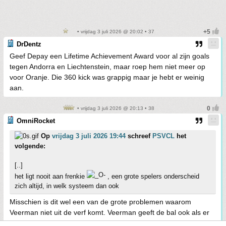
• vrijdag 3 juli 2026 @ 20:02 • 37
DrDentz
Geef Depay een Lifetime Achievement Award voor al zijn goals
tegen Andorra en Liechtenstein, maar roep hem niet meer op
voor Oranje. Die 360 kick was grappig maar je hebt er weinig
aan.
• vrijdag 3 juli 2026 @ 20:13 • 38
OmniRocket
Op
vrijdag 3 juli 2026 19:44
schreef
PSVCL
het
volgende:
[..]
het ligt nooit aan frenkie
, een grote spelers onderscheid
zich altijd, in welk systeem dan ook
Misschien is dit wel een van de grote problemen waarom
Veerman niet uit de verf komt. Veerman geeft de bal ook als er
niet gelopen wordt. Frenkie ziet dat en geeft de bal dan niet. Dat