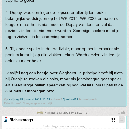
trap na te geven.
4. Depay, was een legende, topscorer aller tijden, ook in
belangrijke wedstrijden op het WK 2014, WK 2022 en nation's
league, maar het is niet meer de Depay van toen en zal dat
gezien zijn leeftijd niet meer worden. Sommige spelers moet je
tegen zichzelf in bescherming nemen.
5. Til, goede speler in de eredivisie, maar op het internationale
podium komt hij op alle vlakken tekort. Wordt gezien zijn leeftijd
ook niet meer beter.
Ik twijfel nog een beetje over Weghorst, in principe heeft hij niets
bij Oranje te zoeken als spits, maar als je vabanque gaat speler
en alleen lange ballen speelt kan hij nog wel iets. Maar pas in de
80e minuut inbrengen ofzo.
Op
vrijdag 15 januari 2016 23:58
schreef
Ajacied422
het volgende:
Feitelijk heeft Shreyas gewoon gelijk.
• vrijdag 3 juli 2026 @ 16:19 • 2
Richestorags
Usluzhlivyy durak opasnee vrag