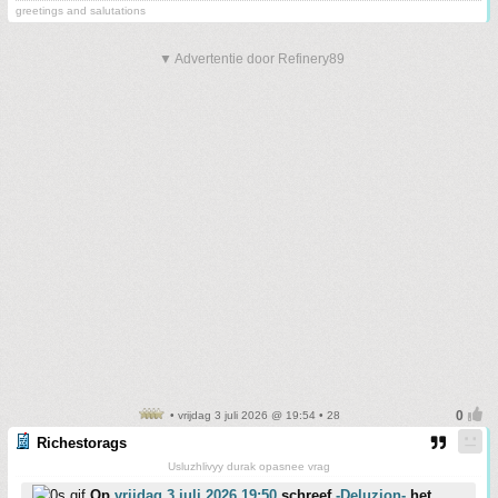
greetings and salutations
▼ Advertentie door Refinery89
• vrijdag 3 juli 2026 @ 19:54 • 28
Richestorags
Usluzhlivyy durak opasnee vrag
Op
vrijdag 3 juli 2026 19:50
schreef
-Deluzion-
het