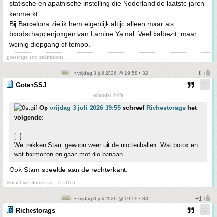
statische en apathische instelling die Nederland de laatste jaren
kenmerkt.
Bij Barcelona zie ik hem eigenlijk altijd alleen maar als
boodschappenjongen van Lamine Yamal. Veel balbezit, maar
weinig diepgang of tempo.
greetings and salutations
• vrijdag 3 juli 2026 @ 19:58 • 32
GotenSSJ
eilander 4-life
Op
vrijdag 3 juli 2026 19:55
schreef
Richestorags
het
volgende:
[..]
We trekken Stam gewoon weer uit de mottenballen. Wat botox en
wat hormonen en gaan met die banaan.
Ook Stam speelde aan de rechterkant.
Xbox Live Gamertag : ThaD16
• vrijdag 3 juli 2026 @ 19:59 • 33
Richestorags