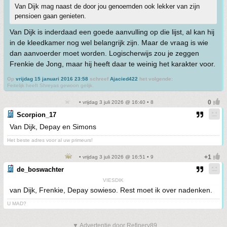
Van Dijk mag naast de door jou genoemden ook lekker van zijn
pensioen gaan genieten.
Van Dijk is inderdaad een goede aanvulling op die lijst, al kan hij
in de kleedkamer nog wel belangrijk zijn. Maar de vraag is wie
dan aanvoerder moet worden. Logischerwijs zou je zeggen
Frenkie de Jong, maar hij heeft daar te weinig het karakter voor.
Op
vrijdag 15 januari 2016 23:58
schreef
Ajacied422
het volgende:
Feitelijk heeft Shreyas gewoon gelijk.
• vrijdag 3 juli 2026 @ 16:40 • 8
Scorpion_17
Van Dijk, Depay en Simons
Het beste adres voor al uw primeurs!
• vrijdag 3 juli 2026 @ 16:51 • 9
de_boswachter
VIESDIK
van Dijk, Frenkie, Depay sowieso. Rest moet ik over nadenken.
U MAD?
▼ Advertentie door Refinery89